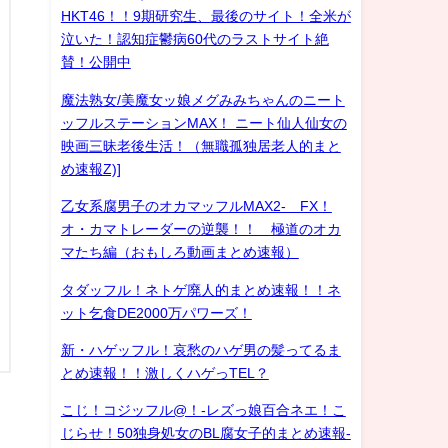
HKT46！！9期研究生、最後のサイト！全米が
泣いた！認知症鬱病60代のラストサイト絶
賛！公開中
魔法熟女/美魔女ッ娘メグみみちゃんのニート
ッフルステーションMAX！ ニート仙人仙女の
映画三昧老後生活！（無職孤独居老人的まと
め速報Z)]
乙女系腐男子のオカマッフルMAX2- FX！
オ・カマトレーダーの逆襲！！ 極道のオカ
マたち編（おもしろ動画まとめ速報）
タダッフル！ネトゲ廃人的まとめ速報！！ネ
ット乞食DE2000万パワーズ！
新・ハゲッフル！哀愁のハゲ男の髪ってるま
とめ速報！！激しくハゲっTEL？
こじ！コジッフル@！-レズっ娘百合ネエ！こ
じらせ！50独身処女のBL腐女子的まとめ速報-