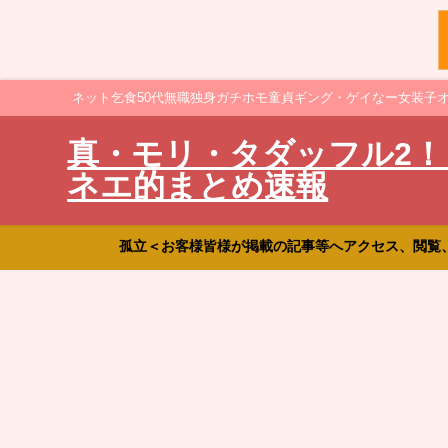
ネット乞食50代無職独身ガチホモ童貞ギング・ゲイなー女装子
真・モリ・タダッフル2！
ネエ的まとめ速報
孤立＜お客様皆様が掲載の記事等へアクセス、閲覧