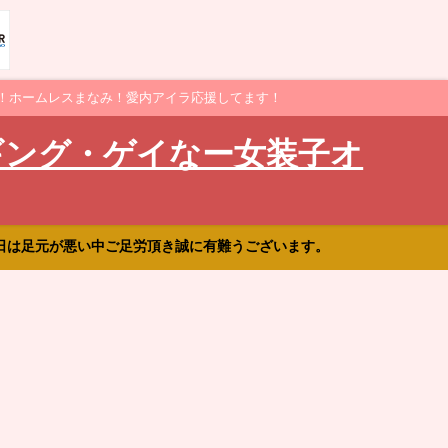
！ホームレスまなみ！愛内アイラ応援してます！
ギング・ゲイなー女装子オ
日は足元が悪い中ご足労頂き誠に有難うございます。