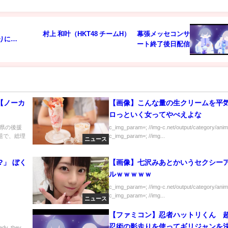
村上 和叶（HKT48 チームH） 幕張メッセコンサ
わりに…
ート終了後日配信
【ノーカ
【画像】こんな量の生クリームを平
ロっといく女ってやべえよな
県の後援
c_img_param=; //img-c.net/output/category/anim
題で、総理
c_img_param=; //img...
ニュース
.
?」 ぼく
【画像】七沢みあとかいうセクシー
ルｗｗｗｗｗ
c_img_param=; //img-c.net/output/category/anim
c_img_param=; //img...
ニュース
【ファミコン】忍者ハットリくん 
忍術の影走りを使ってギリジャンを
dy, they