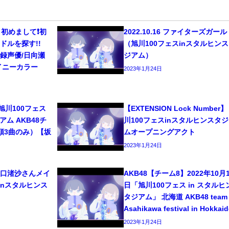
初めまして❗️初
2022.10.16 ファイターズガー
ドルを探す!!
（旭川100フェスinスタルヒン
/宅録声優/日向瀬
ジアム）
イニーカラー
2023年1月24日
6 旭川100フェス
【EXTENSION Lock Number】
ム AKB48チ
川100フェスinスタルヒンスタ
頭3曲のみ）【坂
ムオープニングアクト
2023年1月24日
8 坂口渚沙さんメイ
AKB48【チーム8】2022年10月1
inスタルヒンス
日「旭川100フェス in スタルヒ
タジアム」 北海道 AKB48 team 
Asahikawa festival in Hokkai
2023年1月24日