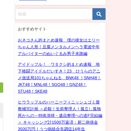
おすすめサイト
おネコさん的まとめ速報 僕の彼女はエリー
ちゃん人形！豆腐メンタルメンヘラ電波中年
アルバイターのぬいぐるみ男子末路編
アイドッフル！ ワタクシ的まとめ速報 地
下格闘アイドルだいすき！23 ひうらのアニ
メ放送局101ちゃんねる BNK48 ！SNH48！
JKT48！MNL48！SGO48！GNZ48！
STU48！SKE48
ヒウラッフルのハーニーフィニッシュゴミ屋
敷補完計画 ＜必殺！生前整理人！孤立し孤独
死からの～特殊清掃・遺品整理への道F完結編
＞ キャッシング計1500万返済：厨二病借金
3500万円！うつ病統合失調症14年生