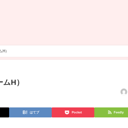
ームH）
チームH）
はてブ
Pocket
Feedly