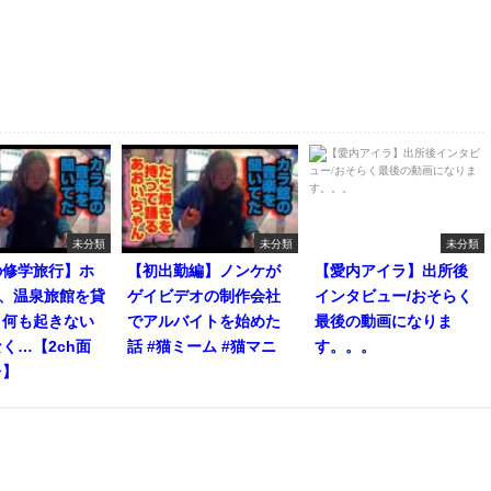
未分類
未分類
未分類
の修学旅行】ホ
【初出勤編】ノンケが
【愛内アイラ】出所後
人、温泉旅館を貸
ゲイビデオの制作会社
インタビュー/おそらく
。何も起きない
でアルバイトを始めた
最後の動画になりま
く…【2ch面
話 #猫ミーム #猫マニ
す。。。
レ】