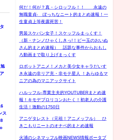
何だ！何が？真・シロッフル！！ 永遠の
無職童貞- ぼっちなニート的まとめ速報！一
ル
生童貞上等夜露死苦！
スタ
男装スケバン女子！スケッフルまっくす！
（新・ナンノひゃくしきっ!！ビー玉のおいぬ
さん的まとめ速報） 話題な事件からおもし
ろ動画まで取り上げまっくす
 旭
ロボットアニメ！メカと美少女キャラだいす
ジア
き永遠の非リア充・非モテ星人 ！あらゆるマ
ニアの為のマニアックサイト
ハルッフル-専業主夫的YOUTUBERまとめ速
報！キモデブロリコンおたく！初老人の介護
6
生活！激動の1750日
ンス
アニゲタレスト（元祖！アニメッフル） ひ
8
きこもりニートのオナベ的まとめ速報
do
火浦のシネマッフル映画NEWS情報ポータブ