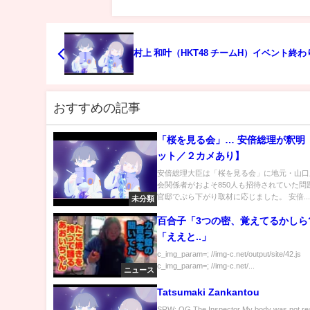
村上 和叶（HKT48 チームH）イベント終
おすすめの記事
「桜を見る会」… 安倍総理が釈明
ット／２カメあり】
安倍総理大臣は「桜を見る会」に地元・山口
会関係者がおよそ850人も招待されていた問
官邸でぶら下がり取材に応じました。 安倍..
未分類
百合子「3つの密、覚えてるかしら
「ええと..」
c_img_param=; //img-c.net/output/site/42.js
c_img_param=; //img-c.net/...
ニュース
Tatsumaki Zankantou
SRW: OG The Inspector My body was not rea