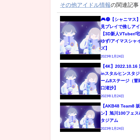
その他アイドル情報
の関連記事
🎮🔴【シャニマス】
見プレイで推しアイ
【3D新人VTuber
ゆず/アイマスシャ
ズ】
2023年1月24日
【4K】2022.10.1
inスタルヒンスタジア
ーム8ステージ（冒
口渚沙】
2023年1月24日
【AKB48 Team
ン】旭川100フェス
タジアム
2023年1月24日