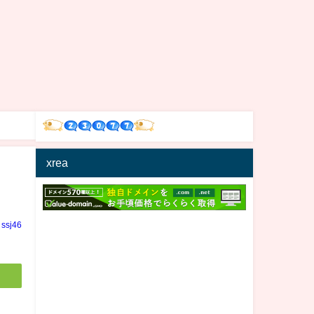
xrea
ssj46