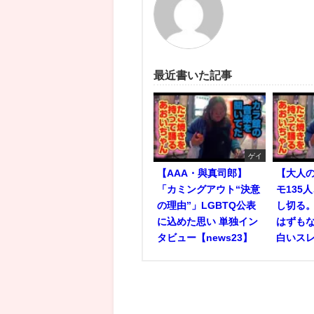
最近書いた記事
ゲイ
【AAA・與真司郎】
【大人
「カミングアウト“決意
モ135
の理由”」LGBTQ公表
し切る
に込めた思い 単独イン
はずもな
タビュー【news23】
白いス