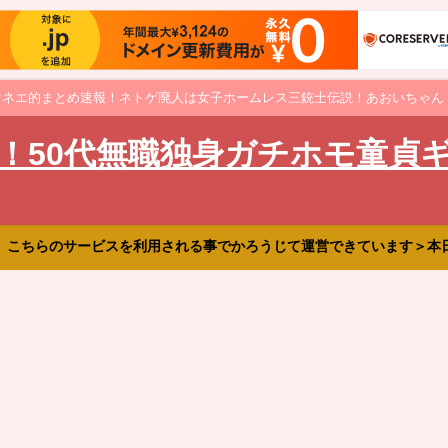
オネエ的まとめ速報！ネトゲ廃人は女子ホームレス三銃士伝説！あおいちゃん
！50代無職独身ガチホモ童貞
、こちらのサービスを利用される事でかろうじて運営できています＞本