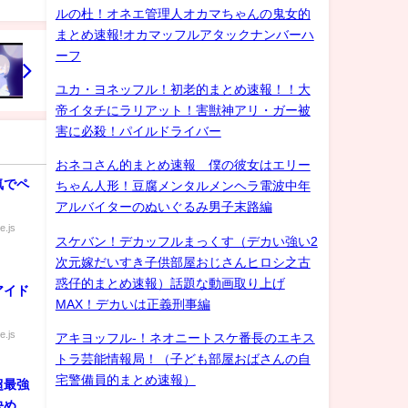
ルの杜！オネエ管理人オカマちゃんの鬼女的
まとめ速報!オカマッフルアタックナンバーハ
ーフ
ユカ・ヨネッフル！初老的まとめ速報！！大
帝イタチにラリアット！害獣神アリ・ガー被
害に必殺！パイルドライバー
おネコさん的まとめ速報 僕の彼女はエリー
気でペ
ちゃん人形！豆腐メンタルメンヘラ電波中年
アルバイターのぬいぐるみ男子末路編
e.js
スケバン！デカッフルまっくす（デカい強い2
次元嫁だいすき子供部屋おじさんヒロシ之古
惑仔的まとめ速報）話題な動画取り上げ
アイド
MAX！デカいは正義刑事編
e.js
アキヨッフル-！ネオニートスケ番長のエキス
トラ芸能情報局！（子ども部屋おばさんの自
宅警備員的まとめ速報）
超最強
決めま