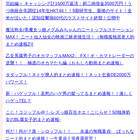
完結編＞ キャッシング計1500万返済：厨二病借金3500万円！う
つ病統合失調症14年生HKT46！！9期研究生、最後のサイト！全
米が泣いた！認知症鬱病60代のラストサイト絶賛！公開中
魔法熟女/美魔女ッ娘メグみみちゃんのニートッフルステーション
MAX！ ニート仙人仙女の映画三昧老後生活！（無職孤独居老人的
まとめ速報Z)]
乙女系腐男子のオカマッフルMAX2- FX！オ・カマトレーダーの
逆襲！！ 極道のオカマたち編（おもしろ動画まとめ速報）
タダッフル！ネトゲ廃人的まとめ速報！！ネット乞食DE2000万
パワーズ！
新・ハゲッフル！哀愁のハゲ男の髪ってるまとめ速報！！激しく
ハゲっTEL？
こじ！コジッフル@！-レズっ娘百合ネエ！こじらせ！50独身処
女のBL腐女子的まとめ速報-
何だ！何が？真・シロッフル！！ 永遠の無職童貞- ぼっちな
ニート的まとめ速報！一生童貞上等夜露死苦！