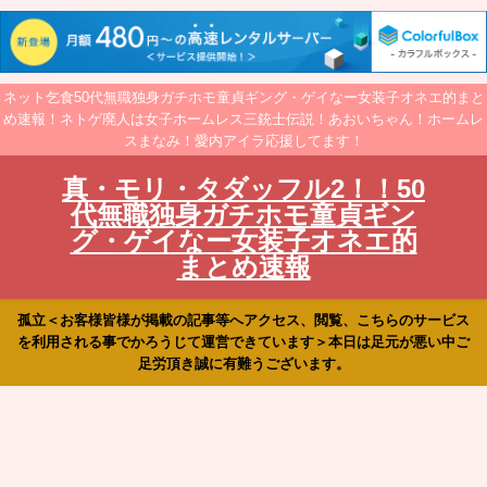
ネット乞食50代無職独身ガチホモ童貞ギング・ゲイなー女装子オネエ的まと
め速報！ネトゲ廃人は女子ホームレス三銃士伝説！あおいちゃん！ホームレ
スまなみ！愛内アイラ応援してます！
真・モリ・タダッフル2！！50
代無職独身ガチホモ童貞ギン
グ・ゲイなー女装子オネエ的
まとめ速報
孤立＜お客様皆様が掲載の記事等へアクセス、閲覧、こちらのサービス
を利用される事でかろうじて運営できています＞本日は足元が悪い中ご
足労頂き誠に有難うございます。