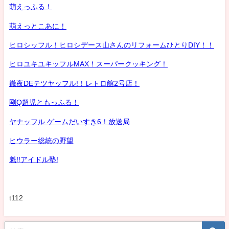
萌えっふる！
萌えっとこあに！
ヒロシッフル！ヒロシデース山さんのリフォームひとりDIY！！
ヒロユキユキッフルMAX！スーパークッキング！
徹夜DEテツヤッフル!！レトロ館2号店！
剛Q超児ともっふる！
ヤナッフル ゲームだいすき6！放送局
ヒウラー総統の野望
魁!!アイドル塾!
t112