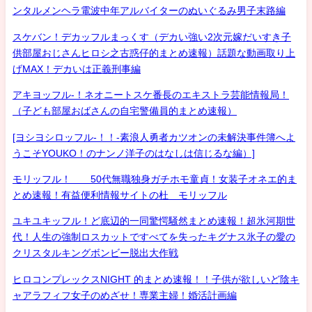
ンタルメンヘラ電波中年アルバイターのぬいぐるみ男子末路編
スケバン！デカッフルまっくす（デカい強い2次元嫁だいすき子
供部屋おじさんヒロシ之古惑仔的まとめ速報）話題な動画取り上
げMAX！デカいは正義刑事編
アキヨッフル-！ネオニートスケ番長のエキストラ芸能情報局！
（子ども部屋おばさんの自宅警備員的まとめ速報）
[ヨシヨシロッフル-！！-素浪人勇者カツオンの未解決事件簿へよ
うこそYOUKO！のナンノ洋子のはなしは信じるな編）]
モリッフル！ 50代無職独身ガチホモ童貞！女装子オネエ的ま
とめ速報！有益便利情報サイトの杜 モリッフル
ユキユキッフル！ど底辺的一同驚愕騒然まとめ速報！超氷河期世
代！人生の強制ロスカットですべてを失ったキグナス氷子の愛の
クリスタルキングボンビー脱出大作戦
ヒロコンプレックスNIGHT 的まとめ速報！！子供が欲しいど陰キ
ャアラフィフ女子のめざせ！専業主婦！婚活計画編