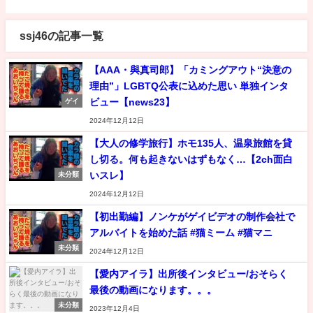
ssj46の記事一覧
【AAA・與真司郎】「カミングアウト“決意の
理由”」LGBTQ公表に込めた思い 単独インタ
ビュー【news23】
ゲイ
2024年12月12日
【大人の修学旅行】ホモ135人、温泉旅館を貸
し切る。何も起きないはずもなく…【2ch面白
いスレ】
未分類
2024年12月12日
【初出勤編】ノンケがゲイビデオの制作会社で
アルバイトを始めた話 #猫ミーム #猫マニ
未分類
2024年12月12日
【愛内アイラ】出所後インタビュー/おそらく
最後の動画になります。。。
未分類
2023年12月4日