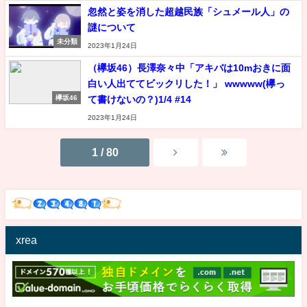
忽然と姿を消した超越民族「シュメール人」の
謎について
未分類
2023年1月24日
（欅坂46）長澤奈々中「アキバは10mおきに面
白い人出ててビックリした！」 wwwww(欅っ
て書けないの？)1/4 #14
欅坂46
2023年1月24日
1 / 80
xrea