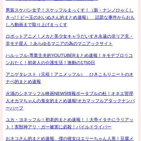
男装スケバン女子！スケッフルまっくす！（新・ナンノひゃくし
きっ!！ビー玉のおいぬさん的まとめ速報） 話題な事件からおも
しろ動画まで取り上げまっくす
ロボットアニメ！メカと美少女キャラだいすき永遠の非リア充・
非モテ星人 ！あらゆるマニアの為のマニアックサイト
ハルッフル-専業主夫的YOUTUBERまとめ速報！キモデブロリコ
ンおたく！初老人の介護生活！激動の1750日
アニゲタレスト（元祖！アニメッフル） ひきこもりニートのオ
ナベ的まとめ速報
火浦のシネマッフル映画NEWS情報ポータブルの杜！オネエ管理
人オカマちゃんの鬼女的まとめ速報!オカマッフルアタックナンバ
ーハーフ
ユカ・ヨネッフル！初老的まとめ速報！！大帝イタチにラリアッ
ト！害獣神アリ・ガー被害に必殺！パイルドライバー
おネコさん的まとめ速報 僕の彼女はエリーちゃん人形！豆腐メ