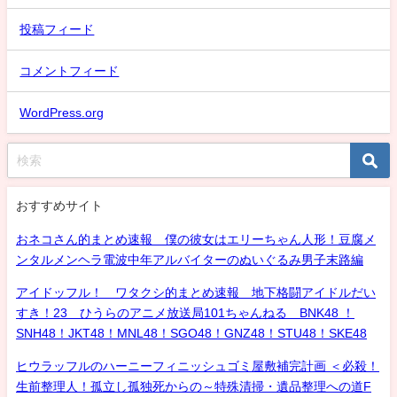
投稿フィード
コメントフィード
WordPress.org
おすすめサイト
おネコさん的まとめ速報 僕の彼女はエリーちゃん人形！豆腐メ
ンタルメンヘラ電波中年アルバイターのぬいぐるみ男子末路編
アイドッフル！ ワタクシ的まとめ速報 地下格闘アイドルだい
すき！23 ひうらのアニメ放送局101ちゃんねる BNK48 ！
SNH48！JKT48！MNL48！SGO48！GNZ48！STU48！SKE48
ヒウラッフルのハーニーフィニッシュゴミ屋敷補完計画 ＜必殺！
生前整理人！孤立し孤独死からの～特殊清掃・遺品整理への道F