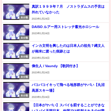
真訳１９９９年７月 ノストラダムスの予言は
外れていなかった
未分類
2023年1月24日
DAISO ルアー用ストレッチ蓄光ホロシール
2023年1月24日
未分類
インカ文明を興したのは日本人の祖先？縄文人
が南米に渡った痕跡とは
未分類
2023年1月24日
偉生人 / Vaundy 【歌詞付き】
2023年1月24日
未分類
バコバコイキって飛べる地形群がヤバい【丸沼
高原スキー場】
未分類
2023年1月24日
【日本がヤバい】スパイを罰することができな
いスパイ天国日本。外国では処刑されるのが普