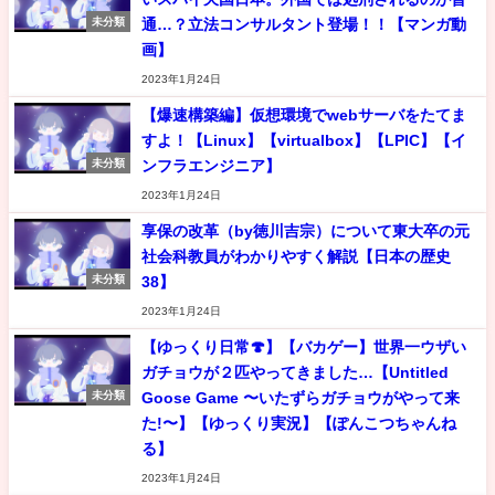
通…？立法コンサルタント登場！！【マンガ動
未分類
画】
2023年1月24日
【爆速構築編】仮想環境でwebサーバをたてま
すよ！【Linux】【virtualbox】【LPIC】【イ
ンフラエンジニア】
未分類
2023年1月24日
享保の改革（by徳川吉宗）について東大卒の元
社会科教員がわかりやすく解説【日本の歴史
38】
未分類
2023年1月24日
【ゆっくり日常🍄】【バカゲー】世界一ウザい
ガチョウが２匹やってきました…【Untitled
Goose Game 〜いたずらガチョウがやって来
未分類
た!〜】【ゆっくり実況】【ぽんこつちゃんね
る】
2023年1月24日