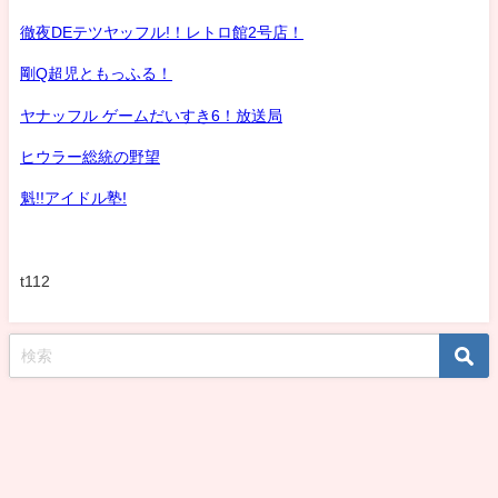
徹夜DEテツヤッフル!！レトロ館2号店！
剛Q超児ともっふる！
ヤナッフル ゲームだいすき6！放送局
ヒウラー総統の野望
魁!!アイドル塾!
t112