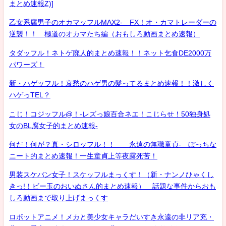
まとめ速報Z)]
乙女系腐男子のオカマッフルMAX2- FX！オ・カマトレーダーの
逆襲！！ 極道のオカマたち編（おもしろ動画まとめ速報）
タダッフル！ネトゲ廃人的まとめ速報！！ネット乞食DE2000万
パワーズ！
新・ハゲッフル！哀愁のハゲ男の髪ってるまとめ速報！！激しく
ハゲっTEL？
こじ！コジッフル@！-レズっ娘百合ネエ！こじらせ！50独身処
女のBL腐女子的まとめ速報-
何だ！何が？真・シロッフル！！ 永遠の無職童貞- ぼっちな
ニート的まとめ速報！一生童貞上等夜露死苦！
男装スケバン女子！スケッフルまっくす！（新・ナンノひゃくし
きっ!！ビー玉のおいぬさん的まとめ速報） 話題な事件からおも
しろ動画まで取り上げまっくす
ロボットアニメ！メカと美少女キャラだいすき永遠の非リア充・