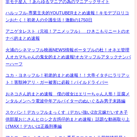
非モテ星人 ！あらゆるマニアの為のマニアックサイト
ハルッフル-専業主夫的YOUTUBERまとめ速報！キモデブロリコ
ンおたく！初老人の介護生活！激動の1750日
アニゲタレスト（元祖！アニメッフル） ひきこもりニートのオ
ナベ的まとめ速報
火浦のシネマッフル映画NEWS情報ポータブルの杜！オネエ管理
人オカマちゃんの鬼女的まとめ速報!オカマッフルアタックナンバ
ーハーフ
ユカ・ヨネッフル！初老的まとめ速報！！大帝イタチにラリアッ
ト！害獣神アリ・ガー被害に必殺！パイルドライバー
おネコさん的まとめ速報 僕の彼女はエリーちゃん人形！豆腐メ
ンタルメンヘラ電波中年アルバイターのぬいぐるみ男子末路編
スケバン！デカッフルまっくす（デカい強い2次元嫁だいすき子
供部屋おじさんヒロシ之古惑仔的まとめ速報）話題な動画取り上
げMAX！デカいは正義刑事編