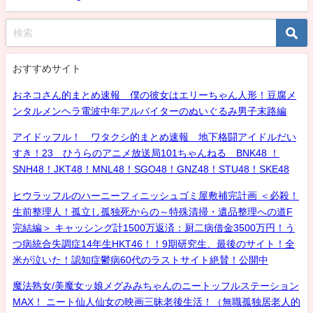
おすすめサイト
おネコさん的まとめ速報 僕の彼女はエリーちゃん人形！豆腐メ
ンタルメンヘラ電波中年アルバイターのぬいぐるみ男子末路編
アイドッフル！ ワタクシ的まとめ速報 地下格闘アイドルだい
すき！23 ひうらのアニメ放送局101ちゃんねる BNK48 ！
SNH48！JKT48！MNL48！SGO48！GNZ48！STU48！SKE48
ヒウラッフルのハーニーフィニッシュゴミ屋敷補完計画 ＜必殺！
生前整理人！孤立し孤独死からの～特殊清掃・遺品整理への道F
完結編＞ キャッシング計1500万返済：厨二病借金3500万円！う
つ病統合失調症14年生HKT46！！9期研究生、最後のサイト！全
米が泣いた！認知症鬱病60代のラストサイト絶賛！公開中
魔法熟女/美魔女ッ娘メグみみちゃんのニートッフルステーション
MAX！ ニート仙人仙女の映画三昧老後生活！（無職孤独居老人的