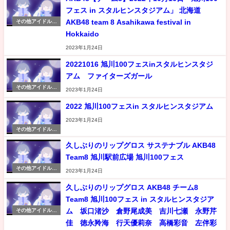
フェス in スタルヒンスタジアム」 北海道
AKB48 team 8 Asahikawa festival in
その他アイドル情
報
Hokkaido
2023年1月24日
20221016 旭川100フェスinスタルヒンスタジ
アム ファイターズガール
その他アイドル情
2023年1月24日
報
2022 旭川100フェスin スタルヒンスタジアム
2023年1月24日
その他アイドル情
報
久しぶりのリップグロス サステナブル AKB48
Team8 旭川駅前広場 旭川100フェス
その他アイドル情
2023年1月24日
報
久しぶりのリップグロス AKB48 チーム8
Team8 旭川100フェス in スタルヒンスタジア
ム 坂口渚沙 倉野尾成美 吉川七瀬 永野芹
その他アイドル情
報
佳 徳永羚海 行天優莉奈 高橋彩音 左伴彩