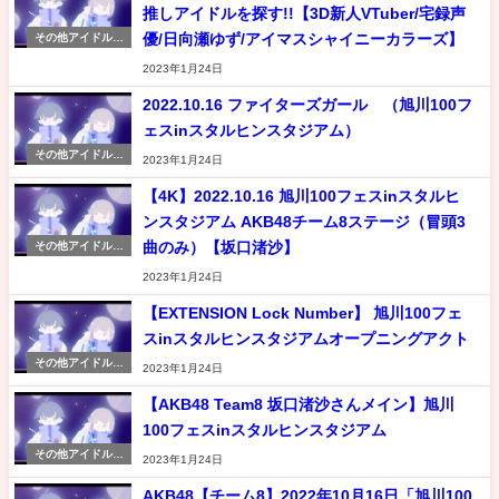
推しアイドルを探す!!【3D新人VTuber/宅録声
優/日向瀬ゆず/アイマスシャイニーカラーズ】
その他アイドル情
報
2023年1月24日
2022.10.16 ファイターズガール （旭川100フ
ェスinスタルヒンスタジアム）
その他アイドル情
2023年1月24日
報
【4K】2022.10.16 旭川100フェスinスタルヒ
ンスタジアム AKB48チーム8ステージ（冒頭3
曲のみ）【坂口渚沙】
その他アイドル情
報
2023年1月24日
【EXTENSION Lock Number】 旭川100フェ
スinスタルヒンスタジアムオープニングアクト
その他アイドル情
2023年1月24日
報
【AKB48 Team8 坂口渚沙さんメイン】旭川
100フェスinスタルヒンスタジアム
その他アイドル情
2023年1月24日
報
AKB48【チーム8】2022年10月16日「旭川100