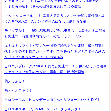
アキヨッフル-！ネオニートスケ番長のエキストラ芸能情報局！
（子ども部屋おばさんの自宅警備員的まとめ速報）
[ヨシヨシロッフル-！！-素浪人勇者カツオンの未解決事件簿へよ
うこそYOUKO！のナンノ洋子のはなしは信じるな編）]
モリッフル！ 50代無職独身ガチホモ童貞！女装子オネエ的ま
とめ速報！有益便利情報サイトの杜 モリッフル
ユキユキッフル！ど底辺的一同驚愕騒然まとめ速報！超氷河期世
代！人生の強制ロスカットですべてを失ったキグナス氷子の愛の
クリスタルキングボンビー脱出大作戦
ヒロコンプレックスNIGHT 的まとめ速報！！子供が欲しいど陰キ
ャアラフィフ女子のめざせ！専業主婦！婚活計画編
萌えっふる！
萌えっとこあに！
ヒロシッフル！ヒロシデース山さんのリフォームひとりDIY！！
ヒロユキユキッフルMAX！スーパークッキング！