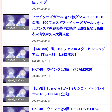
佳 ライブ
2023年1月24日
ファイターズガール きつねダンス 2022.10.16
@旭川100フェス #ファイターズガール #きつ
ねダンス #滝谷美夢 #西崎光 #讃岐花笑 #森由
その他アイドル情
報
衣 #清水麻矢 #大野未侑
2023年1月24日
【AKB48】旭川100フェスinスタルヒンスタジ
アム【Team8】【坂口渚沙】
その他アイドル情
2023年1月24日
報
HKT48 ウインクは3回 @JAM2020
2023年1月23日
その他アイドル情
報
【LIVE】しぇからしか！ (サシコ・ド・ソレイ
ユ2016)／HKT48[公式]
その他アイドル情
2023年1月23日
報
HKT48 ウインクは3回 10/3 TOKYO IDOL