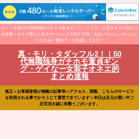
ネット乞食50代無職独身ガチホモ童貞ギング・ゲイなー女装子オネエ的まと
め速報！ネトゲ廃人は女子ホームレス三銃士伝説！あおいちゃん！ホームレ
スまなみ！愛内アイラ応援してます！
真・モリ・タダッフル2！！50
代無職独身ガチホモ童貞ギン
グ・ゲイなー女装子オネエ的
まとめ速報
孤立＜お客様皆様が掲載の記事等へアクセス、閲覧、こちらのサービス
を利用される事でかろうじて運営できています＞本日は足元が悪い中ご
足労頂き誠に有難うございます。