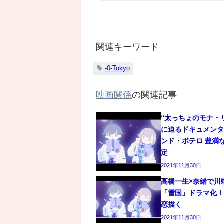
関連キーワード
-0-Tokyo
映画関係
の関連記事
“太っちょのモナ・
に迫るドキュメン
ンド・ボテロ 豊満
定
2021年11月30日
高橋一生×奈緒で川
「雪国」ドラマ化
恋描く
2021年11月30日