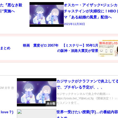
れた『悪なき殺
オスカー・アイザック×ジェシカ
引”実施へ
チャステインが夫婦役に！HBO
マ「ある結婚の風景」配信へ
2021年11月30日
映画 震度ゼロ 2007年 【ミステリー】95年1月
析まとめ
の阪神・淡路大震災が背景
カジサックがクラファンで炎上して
で、ブチギレる予定が、、、
GM 모두 완
カジサックチャンネルで炎上中の動画↓↓↓
https://youtu.be/_Y6jbeLuL3g 《開催決定！》↓
たコメント全て...
未分類
love？)
世界一受けたい授業[字]…の番組内