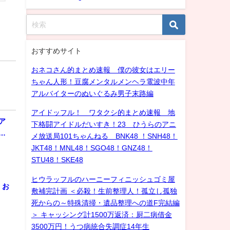
おすすめサイト
おネコさん的まとめ速報 僕の彼女はエリー
ちゃん人形！豆腐メンタルメンヘラ電波中年
アルバイターのぬいぐるみ男子末路編
アイドッフル！ ワタクシ的まとめ速報 地
ア
下格闘アイドルだいすき！23 ひうらのアニ
…
メ放送局101ちゃんねる BNK48 ！SNH48！
JKT48！MNL48！SGO48！GNZ48！
STU48！SKE48
ヒウラッフルのハーニーフィニッシュゴミ屋
！お
敷補完計画 ＜必殺！生前整理人！孤立し孤独
死からの～特殊清掃・遺品整理への道F完結編
＞ キャッシング計1500万返済：厨二病借金
3500万円！うつ病統合失調症14年生