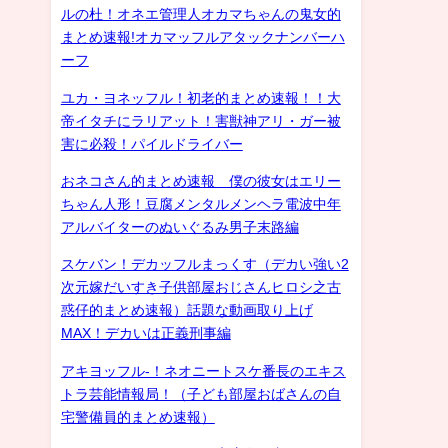
ルの杜！オネエ管理人オカマちゃんの鬼女的
まとめ速報!オカマッフルアタックナンバーハ
ーフ
ユカ・ヨネッフル！初老的まとめ速報！！大
帝イタチにラリアット！害獣神アリ・ガー被
害に必殺！パイルドライバー
おネコさん的まとめ速報 僕の彼女はエリー
ちゃん人形！豆腐メンタルメンヘラ電波中年
アルバイターのぬいぐるみ男子末路編
スケバン！デカッフルまっくす（デカい強い2
次元嫁だいすき子供部屋おじさんヒロシ之古
惑仔的まとめ速報）話題な動画取り上げ
MAX！デカいは正義刑事編
アキヨッフル-！ネオニートスケ番長のエキス
トラ芸能情報局！（子ども部屋おばさんの自
宅警備員的まとめ速報）