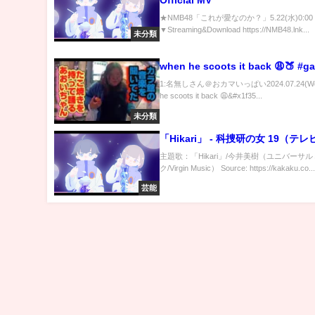
Official MV
★NMB48「これが愛なのか？」5.22(水)0:00
▼Streaming&Download https://NMB48.lnk...
未分類
when he scoots it back 😩🍑 #g
1:名無しさん＠おカマいっぱい2024.07.24(Wed
he scoots it back 😩&#x1f35...
未分類
「Hikari」 - 科捜研の女 19（テ
主題歌：「Hikari」/今井美樹（ユニバーサ
ク/Virgin Music） Source: https://kakaku.co..
芸能