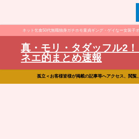
ネット乞食50代無職独身ガチホモ童貞ギング・ゲイなー女装子
真・モリ・タダッフル2！
ネエ的まとめ速報
孤立＜お客様皆様が掲載の記事等へアクセス、閲覧