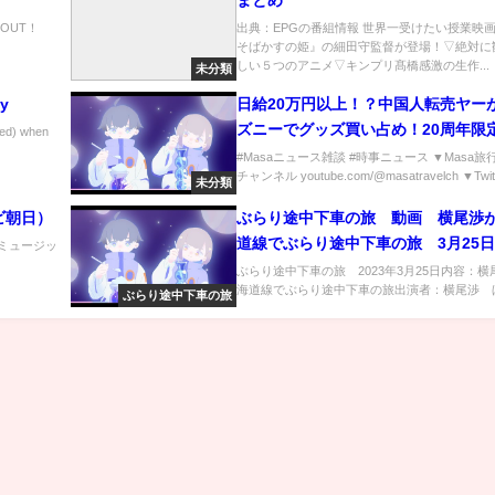
まとめ
 OUT！
出典：EPGの番組情報 世界一受けたい授業映
そばかすの姫』の細田守監督が登場！▽絶対に
しい５つのアニメ▽キンプリ髙橋感激の生作...
未分類
ay
日給20万円以上！？中国人転売ヤーが
ズニーでグッズ買い占め！20周年
) when
ラルー買い占め【Masaニュース雑談
#Masaニュース雑談 #時事ニュース ▼Masa旅
チャンネル youtube.com/@masatravelch ▼Twitte
未分類
レビ朝日）
ぶらり途中下車の旅 動画 横尾渉
道線でぶらり途中下車の旅 3月25日
ルミュージッ
.
ぶらり途中下車の旅 2023年3月25日内容：横
海道線でぶらり途中下車の旅出演者：横尾渉 ほか..
ぶらり途中下車の旅