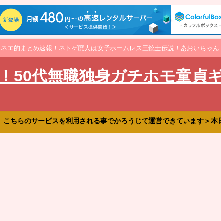
オネエ的まとめ速報！ネトゲ廃人は女子ホームレス三銃士伝説！あおいちゃん
！50代無職独身ガチホモ童貞
、こちらのサービスを利用される事でかろうじて運営できています＞本