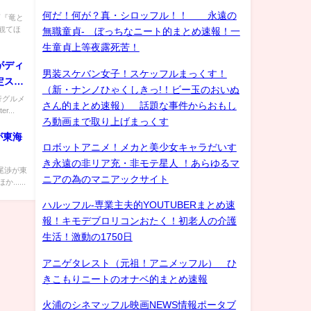
何だ！何が？真・シロッフル！！ 永遠の
画『竜と
観てほ
無職童貞- ぼっちなニート的まとめ速報！一
生童貞上等夜露死苦！
ディ
男装スケバン女子！スケッフルまっくす！
限定ステ
（新・ナンノひゃくしきっ!！ビー玉のおいぬ
】
行グルメ
さん的まとめ速報） 話題な事件からおもし
r...
ろ動画まで取り上げまっくす
が東海
ロボットアニメ！メカと美少女キャラだいす
き永遠の非リア充・非モテ星人 ！あらゆるマ
尾渉が東
ニアの為のマニアックサイト
....
ハルッフル-専業主夫的YOUTUBERまとめ速
報！キモデブロリコンおたく！初老人の介護
生活！激動の1750日
アニゲタレスト（元祖！アニメッフル） ひ
きこもりニートのオナベ的まとめ速報
火浦のシネマッフル映画NEWS情報ポータブ