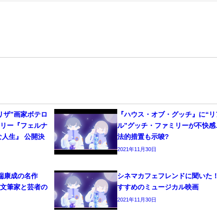
リザ”画家ボテロ
『ハウス・オブ・グッチ』に“リ
タリー『フェルナ
ル”グッチ・ファミリーが不快感
な人生』 公開決
法的措置も示唆?
2021年11月30日
端康成の名作
シネマカフェフレンドに聞いた
！文筆家と芸者の
すすめのミュージカル映画
2021年11月30日