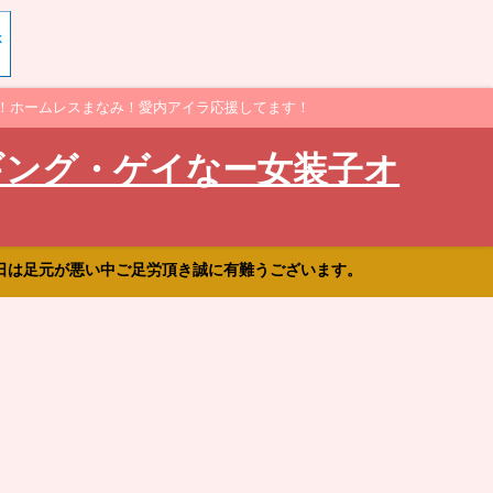
！ホームレスまなみ！愛内アイラ応援してます！
ギング・ゲイなー女装子オ
日は足元が悪い中ご足労頂き誠に有難うございます。