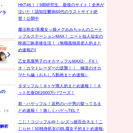
HKT46！！9期研究生、最後のサイト！全米が
・
泣いた！認知症鬱病60代のラストサイト絶
ドラ
賛！公開中
魔法熟女/美魔女ッ娘メグみみちゃんのニート
ッフルステーションMAX！ ニート仙人仙女の
映画三昧老後生活！（無職孤独居老人的まと
め速報Z)]
乙女系腐男子のオカマッフルMAX2- FX！
オ・カマトレーダーの逆襲！！ 極道のオカ
マたち編（おもしろ動画まとめ速報）
タダッフル！ネトゲ廃人的まとめ速報！！ネ
るの
ット乞食DE2000万パワーズ！
新・ハゲッフル！哀愁のハゲ男の髪ってるま
とめ速報！！激しくハゲっTEL？
↓↓ 【来
こじ！コジッフル@！-レズっ娘百合ネエ！こ
容解析
じらせ！50独身処女のBL腐女子的まとめ速報-