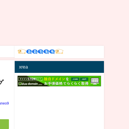
xrea
グ
uneo9