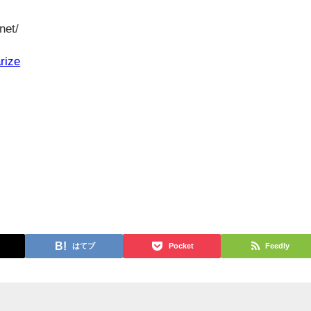
net/
rize
はてブ
Pocket
Feedly