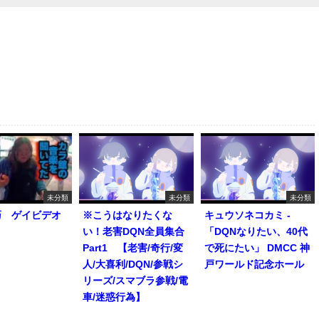
未分類
未分類
未分類
巧 ゲイビデオ
※こうはなりたくな
キュウソネコカミ -
い！老害DQN全員集合
「DQNなりたい、40代
Part1 【老害/奇行/変
で死にたい」 DMCC 神
人/大喜利/DQN/参戦シ
戸ワールド記念ホール
リーズ/スマブラ参戦/電
車/迷惑行為】