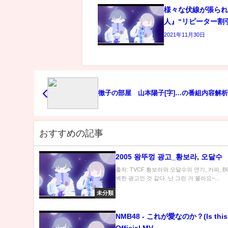
様々な伏線が張ら
人』“リピーター割
2021年11月30日
徹子の部屋 山本陽子[字]…の番組内容解
おすすめの記事
2005 왕뚜껑 광고_황보라, 오달수
출처: TVCF 황보라와 오달수의 연기, 카피, B
벽한 광고인 것 같다. 난 그런 거 몰라요~...
未分類
NMB48 - これが愛なのか？(Is this 