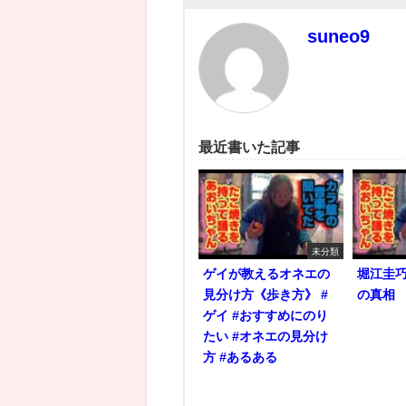
suneo9
最近書いた記事
未分類
ゲイが教えるオネエの
堀江圭
見分け方《歩き方》 #
の真相
ゲイ #おすすめにのり
たい #オネエの見分け
方 #あるある