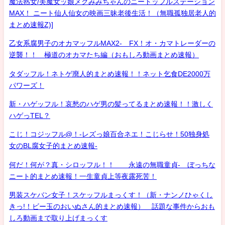
魔法熟女/美魔女ッ娘メグみみちゃんのニートッフルステーション
MAX！ ニート仙人仙女の映画三昧老後生活！（無職孤独居老人的
まとめ速報Z)]
乙女系腐男子のオカマッフルMAX2- FX！オ・カマトレーダーの
逆襲！！ 極道のオカマたち編（おもしろ動画まとめ速報）
タダッフル！ネトゲ廃人的まとめ速報！！ネット乞食DE2000万
パワーズ！
新・ハゲッフル！哀愁のハゲ男の髪ってるまとめ速報！！激しく
ハゲっTEL？
こじ！コジッフル@！-レズっ娘百合ネエ！こじらせ！50独身処
女のBL腐女子的まとめ速報-
何だ！何が？真・シロッフル！！ 永遠の無職童貞- ぼっちな
ニート的まとめ速報！一生童貞上等夜露死苦！
男装スケバン女子！スケッフルまっくす！（新・ナンノひゃくし
きっ!！ビー玉のおいぬさん的まとめ速報） 話題な事件からおも
しろ動画まで取り上げまっくす