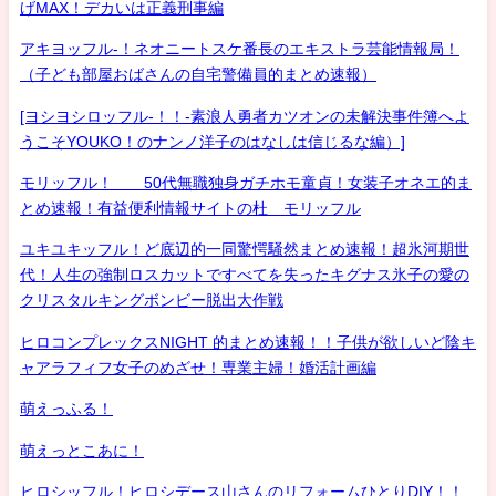
げMAX！デカいは正義刑事編
アキヨッフル-！ネオニートスケ番長のエキストラ芸能情報局！
（子ども部屋おばさんの自宅警備員的まとめ速報）
[ヨシヨシロッフル-！！-素浪人勇者カツオンの未解決事件簿へよ
うこそYOUKO！のナンノ洋子のはなしは信じるな編）]
モリッフル！ 50代無職独身ガチホモ童貞！女装子オネエ的ま
とめ速報！有益便利情報サイトの杜 モリッフル
ユキユキッフル！ど底辺的一同驚愕騒然まとめ速報！超氷河期世
代！人生の強制ロスカットですべてを失ったキグナス氷子の愛の
クリスタルキングボンビー脱出大作戦
ヒロコンプレックスNIGHT 的まとめ速報！！子供が欲しいど陰キ
ャアラフィフ女子のめざせ！専業主婦！婚活計画編
萌えっふる！
萌えっとこあに！
ヒロシッフル！ヒロシデース山さんのリフォームひとりDIY！！