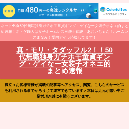
ネット乞食50代無職独身ガチホモ童貞ギング・ゲイなー女装子オネエ的まと
め速報！ネトゲ廃人は女子ホームレス三銃士伝説！あおいちゃん！ホームレ
スまなみ！愛内アイラ応援してます！
真・モリ・タダッフル2！！50
代無職独身ガチホモ童貞ギン
グ・ゲイなー女装子オネエ的
まとめ速報
孤立＜お客様皆様が掲載の記事等へアクセス、閲覧、こちらのサービス
を利用される事でかろうじて運営できています＞本日は足元が悪い中ご
足労頂き誠に有難うございます。