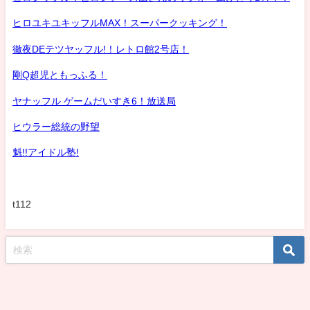
ヒロユキユキッフルMAX！スーパークッキング！
徹夜DEテツヤッフル!！レトロ館2号店！
剛Q超児ともっふる！
ヤナッフル ゲームだいすき6！放送局
ヒウラー総統の野望
魁!!アイドル塾!
t112