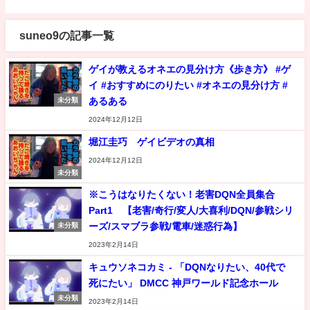
suneo9の記事一覧
ゲイが教えるオネエの見分け方《歩き方》 #ゲ
イ #おすすめにのりたい #オネエの見分け方 #
あるある
未分類
2024年12月12日
堀江圭巧 ゲイビデオの真相
2024年12月12日
未分類
※こうはなりたくない！老害DQN全員集合
Part1 【老害/奇行/変人/大喜利/DQN/参戦シリ
ーズ/スマブラ参戦/電車/迷惑行為】
未分類
2023年2月14日
キュウソネコカミ - 「DQNなりたい、40代で
死にたい」 DMCC 神戸ワールド記念ホール
未分類
2023年2月14日