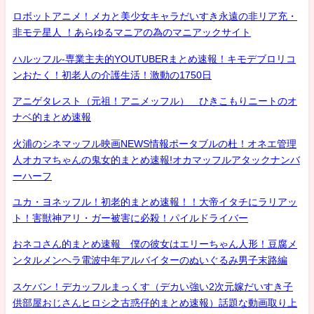
ロボットアニメ！メカと美少女キャラだいすき永遠の非リア充・
非モテ星人 ！あらゆるマニアの為のマニアックサイト
ハルッフル-専業主夫的YOUTUBERまとめ速報！キモデブロリコ
ンおたく！初老人の介護生活！激動の1750日
アニゲタレスト（元祖！アニメッフル） ひきこもりニートのオ
ナベ的まとめ速報
火浦のシネマッフル映画NEWS情報ポータブルの杜！オネエ管理
人オカマちゃんの鬼女的まとめ速報!オカマッフルアタックナンバ
ーハーフ
ユカ・ヨネッフル！初老的まとめ速報！！大帝イタチにラリアッ
ト！害獣神アリ・ガー被害に必殺！パイルドライバー
おネコさん的まとめ速報 僕の彼女はエリーちゃん人形！豆腐メ
ンタルメンヘラ電波中年アルバイターのぬいぐるみ男子末路編
スケバン！デカッフルまっくす（デカい強い2次元嫁だいすき子
供部屋おじさんヒロシ之古惑仔的まとめ速報）話題な動画取り上