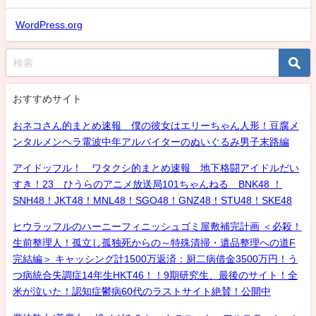
WordPress.org
おすすめサイト
おネコさん的まとめ速報 僕の彼女はエリーちゃん人形！豆腐メ
ンタルメンヘラ電波中年アルバイターのぬいぐるみ男子末路編
アイドッフル！ ワタクシ的まとめ速報 地下格闘アイドルだい
すき！23 ひうらのアニメ放送局101ちゃんねる BNK48 ！
SNH48！JKT48！MNL48！SGO48！GNZ48！STU48！SKE48
ヒウラッフルのハーニーフィニッシュゴミ屋敷補完計画 ＜必殺！
生前整理人！孤立し孤独死からの～特殊清掃・遺品整理への道F
完結編＞ キャッシング計1500万返済：厨二病借金3500万円！う
つ病統合失調症14年生HKT46！！9期研究生、最後のサイト！全
米が泣いた！認知症鬱病60代のラストサイト絶賛！公開中