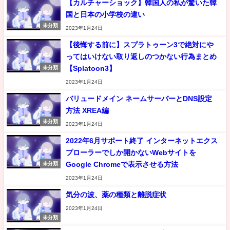
【カルチャーショック】韓国人の私が驚いた韓
国と日本の小学校の違い
未分類
2023年1月24日
【後悔する前に】スプラトゥーン3で絶対にや
ってはいけない取り返しのつかない行為まとめ
【Splatoon3】
未分類
2023年1月24日
バリュードメイン ネームサーバーとDNS設定
方法 XREA編
未分類
2023年1月24日
2022年6月サポート終了 インターネットエクス
プローラーでしか開かないWebサイトを
Google Chromeで表示させる方法
未分類
2023年1月24日
気分の波、薬の種類と離脱症状
2023年1月24日
未分類