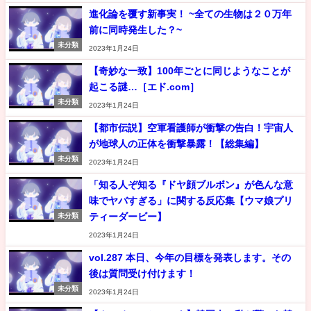
進化論を覆す新事実！ ~全ての生物は２０万年
前に同時発生した？~
未分類
2023年1月24日
【奇妙な一致】100年ごとに同じようなことが
起こる謎…［エド.com］
未分類
2023年1月24日
【都市伝説】空軍看護師が衝撃の告白！宇宙人
が地球人の正体を衝撃暴露！【総集編】
未分類
2023年1月24日
「知る人ぞ知る『ドヤ顔ブルボン』が色んな意
味でヤバすぎる」に関する反応集【ウマ娘プリ
ティーダービー】
未分類
2023年1月24日
vol.287 本日、今年の目標を発表します。その
後は質問受け付けます！
未分類
2023年1月24日