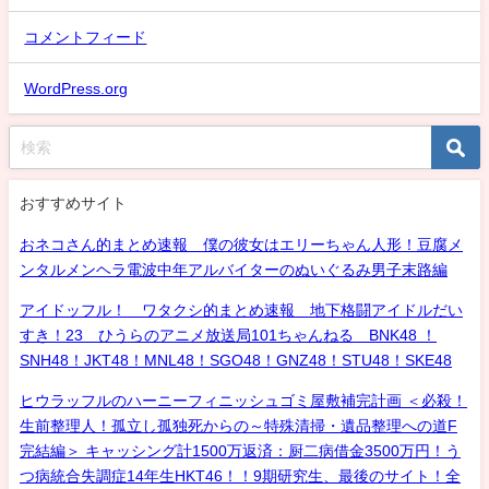
コメントフィード
WordPress.org
おすすめサイト
おネコさん的まとめ速報 僕の彼女はエリーちゃん人形！豆腐メ
ンタルメンヘラ電波中年アルバイターのぬいぐるみ男子末路編
アイドッフル！ ワタクシ的まとめ速報 地下格闘アイドルだい
すき！23 ひうらのアニメ放送局101ちゃんねる BNK48 ！
SNH48！JKT48！MNL48！SGO48！GNZ48！STU48！SKE48
ヒウラッフルのハーニーフィニッシュゴミ屋敷補完計画 ＜必殺！
生前整理人！孤立し孤独死からの～特殊清掃・遺品整理への道F
完結編＞ キャッシング計1500万返済：厨二病借金3500万円！う
つ病統合失調症14年生HKT46！！9期研究生、最後のサイト！全