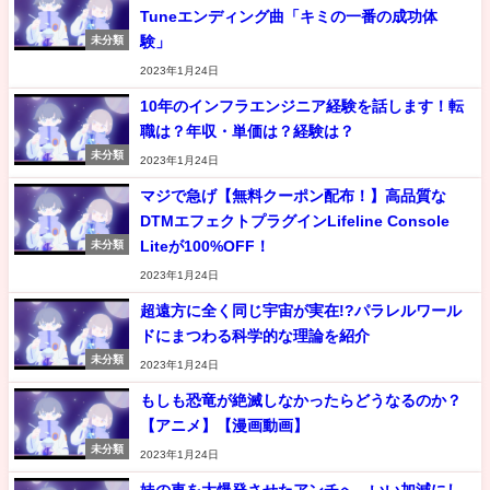
Tuneエンディング曲「キミの一番の成功体
験」
未分類
2023年1月24日
10年のインフラエンジニア経験を話します！転
職は？年収・単価は？経験は？
未分類
2023年1月24日
マジで急げ【無料クーポン配布！】高品質な
DTMエフェクトプラグインLifeline Console
Liteが100%OFF！
未分類
2023年1月24日
超遠方に全く同じ宇宙が実在!?パラレルワール
ドにまつわる科学的な理論を紹介
未分類
2023年1月24日
もしも恐竜が絶滅しなかったらどうなるのか？
【アニメ】【漫画動画】
未分類
2023年1月24日
妹の車を大爆発させたアンチへ。いい加減にし