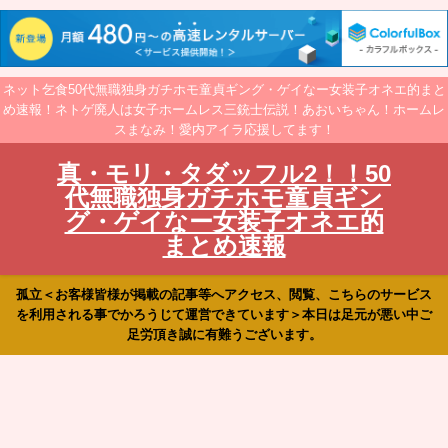
ネット乞食50代無職独身ガチホモ童貞ギング・ゲイなー女装子オネエ的まと
め速報！ネトゲ廃人は女子ホームレス三銃士伝説！あおいちゃん！ホームレ
スまなみ！愛内アイラ応援してます！
真・モリ・タダッフル2！！50
代無職独身ガチホモ童貞ギン
グ・ゲイなー女装子オネエ的
まとめ速報
孤立＜お客様皆様が掲載の記事等へアクセス、閲覧、こちらのサービス
を利用される事でかろうじて運営できています＞本日は足元が悪い中ご
足労頂き誠に有難うございます。