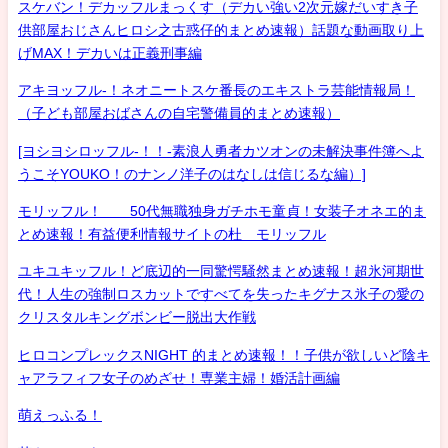
スケバン！デカッフルまっくす（デカい強い2次元嫁だいすき子
供部屋おじさんヒロシ之古惑仔的まとめ速報）話題な動画取り上
げMAX！デカいは正義刑事編
アキヨッフル-！ネオニートスケ番長のエキストラ芸能情報局！
（子ども部屋おばさんの自宅警備員的まとめ速報）
[ヨシヨシロッフル-！！-素浪人勇者カツオンの未解決事件簿へよ
うこそYOUKO！のナンノ洋子のはなしは信じるな編）]
モリッフル！ 50代無職独身ガチホモ童貞！女装子オネエ的ま
とめ速報！有益便利情報サイトの杜 モリッフル
ユキユキッフル！ど底辺的一同驚愕騒然まとめ速報！超氷河期世
代！人生の強制ロスカットですべてを失ったキグナス氷子の愛の
クリスタルキングボンビー脱出大作戦
ヒロコンプレックスNIGHT 的まとめ速報！！子供が欲しいど陰キ
ャアラフィフ女子のめざせ！専業主婦！婚活計画編
萌えっふる！