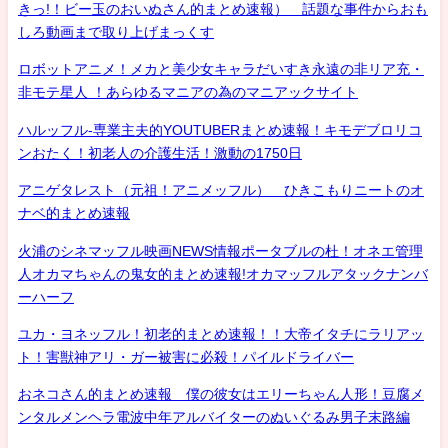
きっ!！ビー玉のおいぬさん的まとめ速報） 話題な事件からおも
しろ動画まで取り上げまっくす
ロボットアニメ！メカと美少女キャラだいすき永遠の非リア充・
非モテ星人 ！あらゆるマニアの為のマニアックサイト
ハルッフル-専業主夫的YOUTUBERまとめ速報！キモデブロリコ
ンおたく！初老人の介護生活！激動の1750日
アニゲタレスト（元祖！アニメッフル） ひきこもりニートのオ
ナベ的まとめ速報
火浦のシネマッフル映画NEWS情報ポータブルの杜！オネエ管理
人オカマちゃんの鬼女的まとめ速報!オカマッフルアタックナンバ
ーハーフ
ユカ・ヨネッフル！初老的まとめ速報！！大帝イタチにラリアッ
ト！害獣神アリ・ガー被害に必殺！パイルドライバー
おネコさん的まとめ速報 僕の彼女はエリーちゃん人形！豆腐メ
ンタルメンヘラ電波中年アルバイターのぬいぐるみ男子末路編