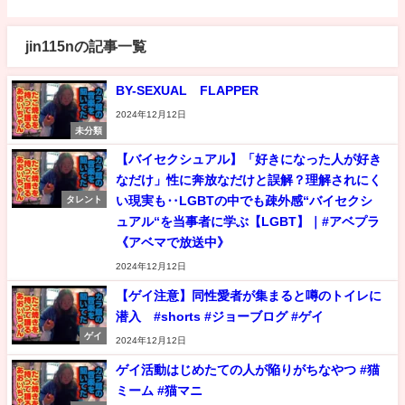
jin115nの記事一覧
BY-SEXUAL FLAPPER
2024年12月12日
未分類
【バイセクシュアル】「好きになった人が好き
なだけ」性に奔放なだけと誤解？理解されにく
い現実も‥LGBTの中でも疎外感“バイセクシ
タレント
ュアル“を当事者に学ぶ【LGBT】｜#アベプラ
《アベマで放送中》
2024年12月12日
【ゲイ注意】同性愛者が集まると噂のトイレに
潜入 #shorts #ジョーブログ #ゲイ
ゲイ
2024年12月12日
ゲイ活動はじめたての人が陥りがちなやつ #猫
ミーム #猫マニ