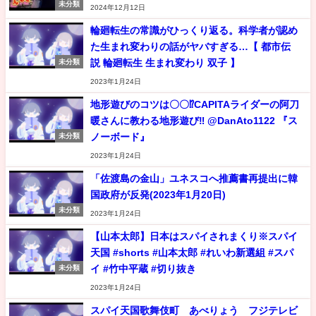
未分類
2024年12月12日
輪廻転生の常識がひっくり返る。科学者が認め
た生まれ変わりの話がヤバすぎる…【 都市伝
説 輪廻転生 生まれ変わり 双子 】
未分類
2023年1月24日
地形遊びのコツは〇〇⁉️CAPITAライダーの阿刀
暖さんに教わる地形遊び‼️ @DanAto1122 『ス
ノーボード』
未分類
2023年1月24日
「佐渡島の金山」ユネスコへ推薦書再提出に韓
国政府が反発(2023年1月20日)
未分類
2023年1月24日
【山本太郎】日本はスパイされまくり※スパイ
天国 #shorts #山本太郎 #れいわ新選組 #スパ
イ #竹中平蔵 #切り抜き
未分類
2023年1月24日
スパイ天国歌舞伎町 あべりょう フジテレビ