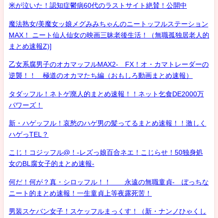
米が泣いた！認知症鬱病60代のラストサイト絶賛！公開中
魔法熟女/美魔女ッ娘メグみみちゃんのニートッフルステーション
MAX！ ニート仙人仙女の映画三昧老後生活！（無職孤独居老人的
まとめ速報Z)]
乙女系腐男子のオカマッフルMAX2- FX！オ・カマトレーダーの
逆襲！！ 極道のオカマたち編（おもしろ動画まとめ速報）
タダッフル！ネトゲ廃人的まとめ速報！！ネット乞食DE2000万
パワーズ！
新・ハゲッフル！哀愁のハゲ男の髪ってるまとめ速報！！激しく
ハゲっTEL？
こじ！コジッフル@！-レズっ娘百合ネエ！こじらせ！50独身処
女のBL腐女子的まとめ速報-
何だ！何が？真・シロッフル！！ 永遠の無職童貞- ぼっちな
ニート的まとめ速報！一生童貞上等夜露死苦！
男装スケバン女子！スケッフルまっくす！（新・ナンノひゃくし