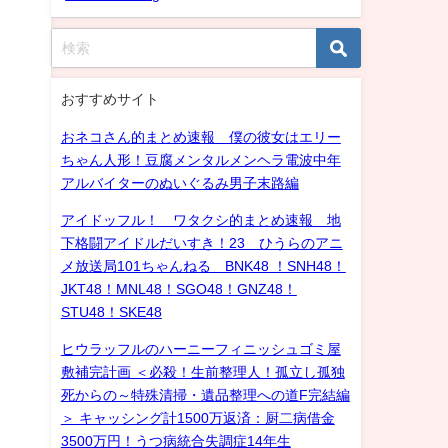
おすすめサイト
おネコさん的まとめ速報 僕の彼女はエリー
ちゃん人形！豆腐メンタルメンヘラ電波中年
アルバイターのぬいぐるみ男子末路編
アイドッフル！ ワタクシ的まとめ速報 地
下格闘アイドルだいすき！23 ひうらのアニ
メ放送局101ちゃんねる BNK48 ！SNH48！
JKT48！MNL48！SGO48！GNZ48！
STU48！SKE48
ヒウラッフルのハーニーフィニッシュゴミ屋
敷補完計画 ＜必殺！生前整理人！孤立し孤独
死からの～特殊清掃・遺品整理への道F完結編
＞ キャッシング計1500万返済：厨二病借金
3500万円！うつ病統合失調症14年生