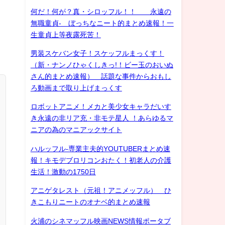
何だ！何が？真・シロッフル！！ 永遠の
無職童貞- ぼっちなニート的まとめ速報！一
生童貞上等夜露死苦！
男装スケバン女子！スケッフルまっくす！
（新・ナンノひゃくしきっ!！ビー玉のおいぬ
さん的まとめ速報） 話題な事件からおもし
ろ動画まで取り上げまっくす
ロボットアニメ！メカと美少女キャラだいす
き永遠の非リア充・非モテ星人 ！あらゆるマ
ニアの為のマニアックサイト
ハルッフル-専業主夫的YOUTUBERまとめ速
報！キモデブロリコンおたく！初老人の介護
生活！激動の1750日
アニゲタレスト（元祖！アニメッフル） ひ
きこもりニートのオナベ的まとめ速報
火浦のシネマッフル映画NEWS情報ポータブ