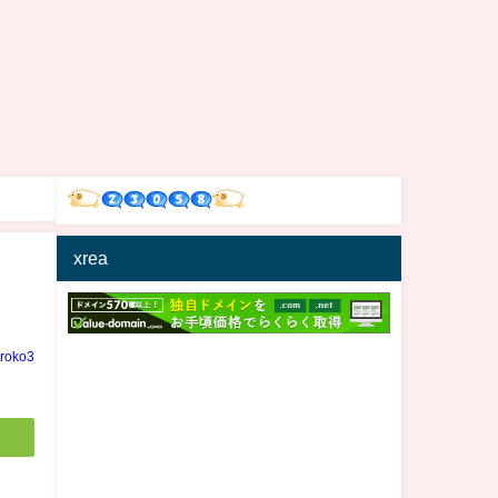
xrea
iroko3