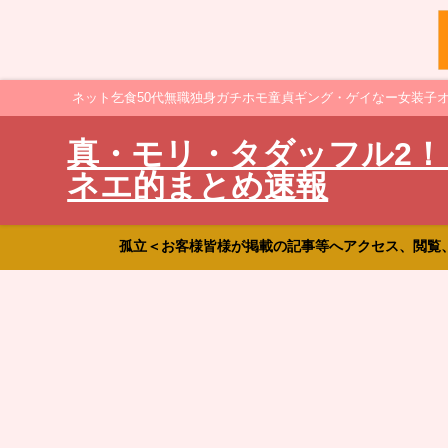
ネット乞食50代無職独身ガチホモ童貞ギング・ゲイなー女装子
真・モリ・タダッフル2！
ネエ的まとめ速報
孤立＜お客様皆様が掲載の記事等へアクセス、閲覧