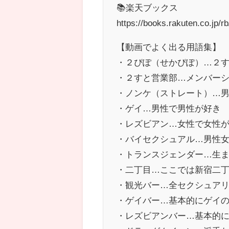
📚楽天ブックス
https://books.rakuten.co.jp/r
【動画でよく出る用語集】
・２ぴぽ（せかぴぽ）…２
・２すと営業部…メンバー
・ノンケ（ストレート）…男
・ゲイ…男性で男性が好き
・レズビアン…女性で女性
・バイセクシュアル…男性
・トランスジェンダー…生
・二丁目…ここでは新宿二
・観光バー…全セクシュア
・ゲイバー…基本的にゲイの
・レズビアンバー…基本的に