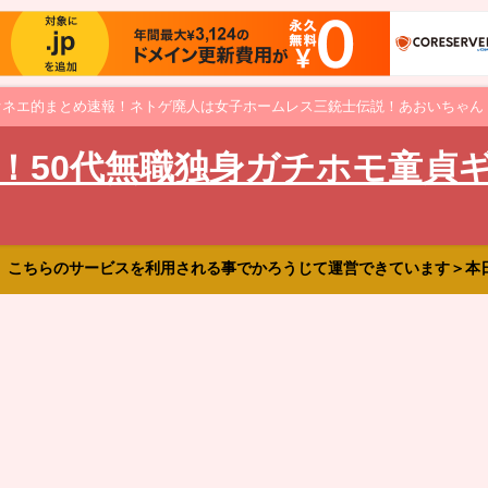
オネエ的まとめ速報！ネトゲ廃人は女子ホームレス三銃士伝説！あおいちゃん
！50代無職独身ガチホモ童貞
、こちらのサービスを利用される事でかろうじて運営できています＞本