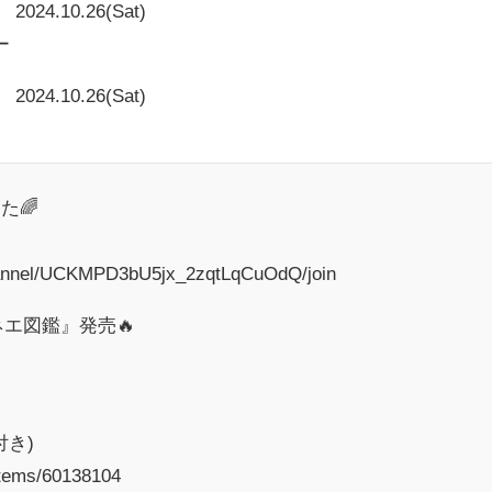
2024.10.26(Sat)
ー
2024.10.26(Sat)
た🌈
hannel/UCKMPD3bU5jx_2zqtLqCuOdQ/join
ネエ図鑑』発売🔥
付き)
/items/60138104