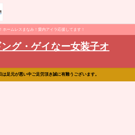
！ホームレスまなみ！愛内アイラ応援してます！
ギング・ゲイなー女装子オ
日は足元が悪い中ご足労頂き誠に有難うございます。