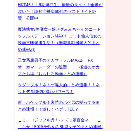
HKT46！！9期研究生、最後のサイト！全米が
泣いた！認知症鬱病60代のラストサイト絶
賛！公開中
魔法熟女/美魔女ッ娘メグみみちゃんのニート
ッフルステーションMAX！ ニート仙人仙女の
映画三昧老後生活！（無職孤独居老人的まと
め速報Z)]
乙女系腐男子のオカマッフルMAX2- FX！
オ・カマトレーダーの逆襲！！ 極道のオカ
マたち編（おもしろ動画まとめ速報）
タダッフル！ネトゲ廃人的まとめ速報！！ネ
ット乞食DE2000万パワーズ！
新・ハゲッフル！哀愁のハゲ男の髪ってるま
とめ速報！！激しくハゲっTEL？
こじ！コジッフル@！-レズっ娘百合ネエ！こ
じらせ！50独身処女のBL腐女子的まとめ速報-