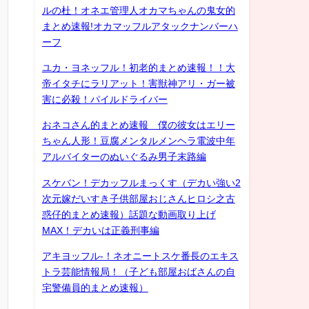
ルの杜！オネエ管理人オカマちゃんの鬼女的
まとめ速報!オカマッフルアタックナンバーハ
ーフ
ユカ・ヨネッフル！初老的まとめ速報！！大
帝イタチにラリアット！害獣神アリ・ガー被
害に必殺！パイルドライバー
おネコさん的まとめ速報 僕の彼女はエリー
ちゃん人形！豆腐メンタルメンヘラ電波中年
アルバイターのぬいぐるみ男子末路編
スケバン！デカッフルまっくす（デカい強い2
次元嫁だいすき子供部屋おじさんヒロシ之古
惑仔的まとめ速報）話題な動画取り上げ
MAX！デカいは正義刑事編
アキヨッフル-！ネオニートスケ番長のエキス
トラ芸能情報局！（子ども部屋おばさんの自
宅警備員的まとめ速報）