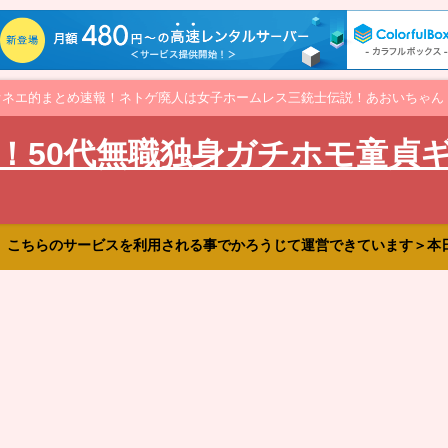
オネエ的まとめ速報！ネトゲ廃人は女子ホームレス三銃士伝説！あおいちゃん
！50代無職独身ガチホモ童貞
、こちらのサービスを利用される事でかろうじて運営できています＞本