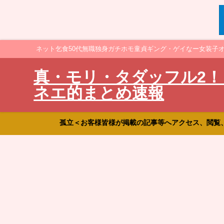
ネット乞食50代無職独身ガチホモ童貞ギング・ゲイなー女装子
真・モリ・タダッフル2！
ネエ的まとめ速報
孤立＜お客様皆様が掲載の記事等へアクセス、閲覧