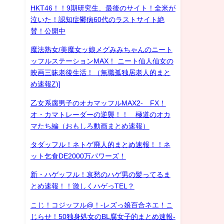
HKT46！！9期研究生、最後のサイト！全米が
泣いた！認知症鬱病60代のラストサイト絶
賛！公開中
魔法熟女/美魔女ッ娘メグみみちゃんのニート
ッフルステーションMAX！ ニート仙人仙女の
映画三昧老後生活！（無職孤独居老人的まと
め速報Z)]
乙女系腐男子のオカマッフルMAX2- FX！
オ・カマトレーダーの逆襲！！ 極道のオカ
マたち編（おもしろ動画まとめ速報）
タダッフル！ネトゲ廃人的まとめ速報！！ネ
ット乞食DE2000万パワーズ！
新・ハゲッフル！哀愁のハゲ男の髪ってるま
とめ速報！！激しくハゲっTEL？
こじ！コジッフル@！-レズっ娘百合ネエ！こ
じらせ！50独身処女のBL腐女子的まとめ速報-