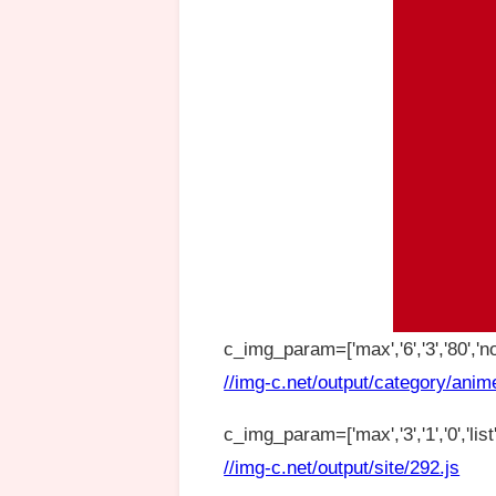
c_img_param=['max','6','3','80','no
//img-c.net/output/category/anim
c_img_param=['max','3','1','0','list',
//img-c.net/output/site/292.js