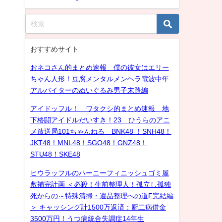
おすすめサイト
おネコさん的まとめ速報 僕の彼女はエリー
ちゃん人形！豆腐メンタルメンヘラ電波中年
アルバイターのぬいぐるみ男子末路編
アイドッフル！ ワタクシ的まとめ速報 地
下格闘アイドルだいすき！23 ひうらのアニ
メ放送局101ちゃんねる BNK48 ！SNH48！
JKT48！MNL48！SGO48！GNZ48！
STU48！SKE48
ヒウラッフルのハーニーフィニッシュゴミ屋
敷補完計画 ＜必殺！生前整理人！孤立し孤独
死からの～特殊清掃・遺品整理への道F完結編
＞ キャッシング計1500万返済：厨二病借金
3500万円！うつ病統合失調症14年生