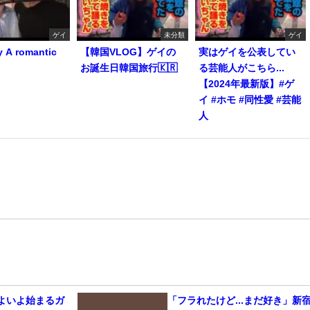
ゲイ
未分類
ゲイ
y A romantic
【韓国VLOG】ゲイの
実はゲイを公表してい
お誕生日韓国旅行🇰🇷
る芸能人がこちら...
【2024年最新版】#ゲ
イ #ホモ #同性愛 #芸能
人
いよいよ始まるガ
「フラれたけど...まだ好き」新