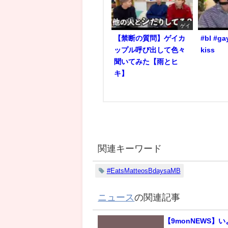
ゲイ
【禁断の質問】ゲイカ
#bl #ga
ップル呼び出して色々
kiss
聞いてみた【雨とヒ
キ】
関連キーワード
#EatsMatteosBdaysaMB
ニュース
の関連記事
【9monNEWS】