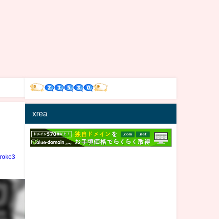
xrea
iroko3