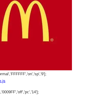
rmal','FFFFFF','on','sp','9'];
e.js
'0009FF','off','pc','14'];