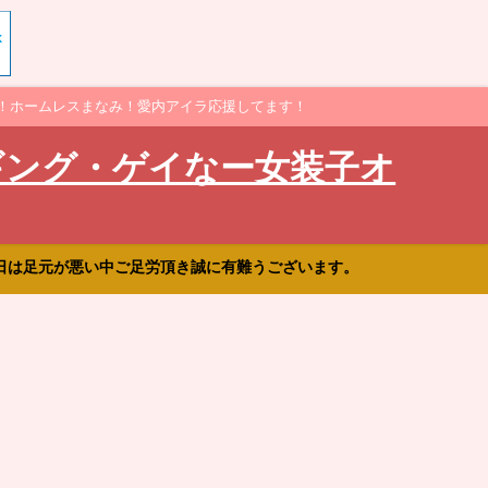
！ホームレスまなみ！愛内アイラ応援してます！
ギング・ゲイなー女装子オ
日は足元が悪い中ご足労頂き誠に有難うございます。