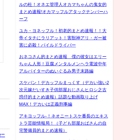
ルの杜！オネエ管理人オカマちゃんの鬼女的
まとめ速報!オカマッフルアタックナンバーハ
ーフ
ユカ・ヨネッフル！初老的まとめ速報！！大
帝イタチにラリアット！害獣神アリ・ガー被
害に必殺！パイルドライバー
おネコさん的まとめ速報 僕の彼女はエリー
ちゃん人形！豆腐メンタルメンヘラ電波中年
アルバイターのぬいぐるみ男子末路編
スケバン！デカッフルまっくす（デカい強い2
次元嫁だいすき子供部屋おじさんヒロシ之古
惑仔的まとめ速報）話題な動画取り上げ
MAX！デカいは正義刑事編
アキヨッフル-！ネオニートスケ番長のエキス
トラ芸能情報局！（子ども部屋おばさんの自
宅警備員的まとめ速報）
宿二