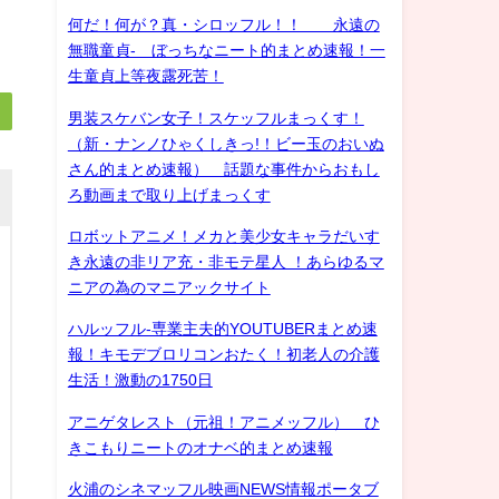
何だ！何が？真・シロッフル！！ 永遠の
無職童貞- ぼっちなニート的まとめ速報！一
生童貞上等夜露死苦！
男装スケバン女子！スケッフルまっくす！
（新・ナンノひゃくしきっ!！ビー玉のおいぬ
さん的まとめ速報） 話題な事件からおもし
ろ動画まで取り上げまっくす
ロボットアニメ！メカと美少女キャラだいす
き永遠の非リア充・非モテ星人 ！あらゆるマ
ニアの為のマニアックサイト
ハルッフル-専業主夫的YOUTUBERまとめ速
報！キモデブロリコンおたく！初老人の介護
生活！激動の1750日
アニゲタレスト（元祖！アニメッフル） ひ
きこもりニートのオナベ的まとめ速報
火浦のシネマッフル映画NEWS情報ポータブ