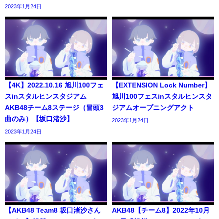
2023年1月24日
【4K】2022.10.16 旭川100フェ
【EXTENSION Lock Number】
スinスタルヒンスタジアム
旭川100フェスinスタルヒンスタ
AKB48チーム8ステージ（冒頭3
ジアムオープニングアクト
曲のみ）【坂口渚沙】
2023年1月24日
2023年1月24日
【AKB48 Team8 坂口渚沙さん
AKB48【チーム8】2022年10月