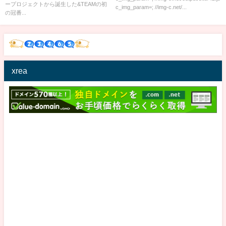
ープロジェクトから誕生した&TEAMの初
c_img_param=; //img-c.net/...
の冠番...
xrea