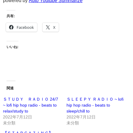
powered by
Auto Youtube Summarize
共有:
Facebook
X
いいね:
関連
ＳＴＵＤＹ ＲＡＤＩＯ 24/7
ＳＬＥＥＰＹ ＲＡＤＩＯ ~ lofi
~ lofi hip hop radio - beats to
hip hop radio - beats to
relax/study to
sleep/chill to
2022年7月12日
2022年7月12日
未分類
未分類