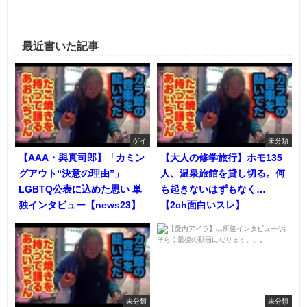
最近書いた記事
ゲイ
未分類
【AAA・與真司郎】「カミン
【大人の修学旅行】ホモ135
グアウト“決意の理由”」
人、温泉旅館を貸し切る。何
LGBTQ公表に込めた思い 単
も起きないはずもなく…
独インタビュー【news23】
【2ch面白いスレ】
未分類
未分類