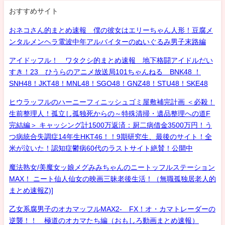
おすすめサイト
おネコさん的まとめ速報 僕の彼女はエリーちゃん人形！豆腐メ
ンタルメンヘラ電波中年アルバイターのぬいぐるみ男子末路編
アイドッフル！ ワタクシ的まとめ速報 地下格闘アイドルだい
すき！23 ひうらのアニメ放送局101ちゃんねる BNK48 ！
SNH48！JKT48！MNL48！SGO48！GNZ48！STU48！SKE48
ヒウラッフルのハーニーフィニッシュゴミ屋敷補完計画 ＜必殺！
生前整理人！孤立し孤独死からの～特殊清掃・遺品整理への道F
完結編＞ キャッシング計1500万返済：厨二病借金3500万円！う
つ病統合失調症14年生HKT46！！9期研究生、最後のサイト！全
米が泣いた！認知症鬱病60代のラストサイト絶賛！公開中
魔法熟女/美魔女ッ娘メグみみちゃんのニートッフルステーション
MAX！ ニート仙人仙女の映画三昧老後生活！（無職孤独居老人的
まとめ速報Z)]
乙女系腐男子のオカマッフルMAX2- FX！オ・カマトレーダーの
逆襲！！ 極道のオカマたち編（おもしろ動画まとめ速報）