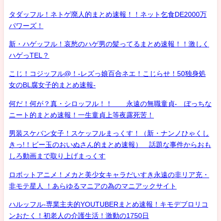
タダッフル！ネトゲ廃人的まとめ速報！！ネット乞食DE2000万
パワーズ！
新・ハゲッフル！哀愁のハゲ男の髪ってるまとめ速報！！激しく
ハゲっTEL？
こじ！コジッフル@！-レズっ娘百合ネエ！こじらせ！50独身処
女のBL腐女子的まとめ速報-
何だ！何が？真・シロッフル！！ 永遠の無職童貞- ぼっちな
ニート的まとめ速報！一生童貞上等夜露死苦！
男装スケバン女子！スケッフルまっくす！（新・ナンノひゃくし
きっ!！ビー玉のおいぬさん的まとめ速報） 話題な事件からおも
しろ動画まで取り上げまっくす
ロボットアニメ！メカと美少女キャラだいすき永遠の非リア充・
非モテ星人 ！あらゆるマニアの為のマニアックサイト
ハルッフル-専業主夫的YOUTUBERまとめ速報！キモデブロリコ
ンおたく！初老人の介護生活！激動の1750日