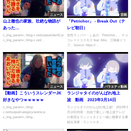
ニュース
芸能
山上徹也の家族、壮絶な物語が
「Petrichor」 - Break Out（テ
あった…
レビ朝日）
c_img_param=; //img-c.net/output/site/42.js
女性ラッパー・しあの「Petrichor」、チョ
c_img_param=; //img-c.net/...
コレートコスモス feat. Kiho、三味線トリ
プ... Source: https://...
ニュース
バラエティ動画
【動画】こういうスレンダーJK
ランジャタイのがんばれ地上
好きなやつｗｗｗｗｗ
波 動画 2023年3月14日
c_img_param=; //img-
ランジャタイのがんばれ地上波! 2023年3
c.net/output/category/anime.js
月14日内容：自由で新しい地上波テレビ
c_img_param=; //img...
の表現をランジャタイと一緒に模索する番
組出演者：ランジャタ...