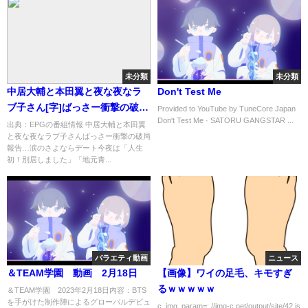
未分類
未分類
中居大輔と本田翼と夜な夜なラ
Don't Test Me
ブ子さん[字]ばっさー衝撃の破局
Provided to YouTube by TuneCore Japan
Don't Test Me · SATORU GANGSTAR ...
報告…涙のさよならデート…の
出典：EPGの番組情報 中居大輔と本田翼
と夜な夜なラブ子さんばっさー衝撃の破局
番組内容解析まとめ
報告…涙のさよならデート今夜は「人生
初！別居しました」「地元青...
バラエティ動画
ニュース
＆TEAM学園 動画 2月18日
【画像】ワイの足毛、キモすぎ
るｗｗｗｗｗ
＆TEAM学園 2023年2月18日内容：BTS
を手がけた制作陣によるグローバルデビュ
c_img_param=; //img-c.net/output/site/42.js