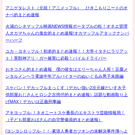
アニゲタレスト（元祖！アニメッフル） ひきこもりニートのオ
ナベ的まとめ速報
火浦のシネマッフル映画NEWS情報ポータブルの杜！オネエ管理
人オカマちゃんの鬼女的まとめ速報!オカマッフルアタックナンバ
ーハーフ
ユカ・ヨネッフル！初老的まとめ速報！！大帝イタチにラリアッ
ト！害獣神アリ・ガー被害に必殺！パイルドライバー
おネコさん的まとめ速報 僕の彼女はエリーちゃん人形！豆腐メ
ンタルメンヘラ電波中年アルバイターのぬいぐるみ男子末路編
スケバン！デカッフルまっくす（デカい強い2次元嫁だいすき子
供部屋おじさんヒロシ之古惑仔的まとめ速報）話題な動画取り上
げMAX！デカいは正義刑事編
アキヨッフル-！ネオニートスケ番長のエキストラ芸能情報局！
（子ども部屋おばさんの自宅警備員的まとめ速報）
[ヨシヨシロッフル-！！-素浪人勇者カツオンの未解決事件簿へよ