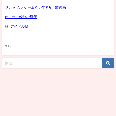
ヤナッフル ゲームだいすき6！放送局
ヒウラー総統の野望
魁!!アイドル塾!
t112