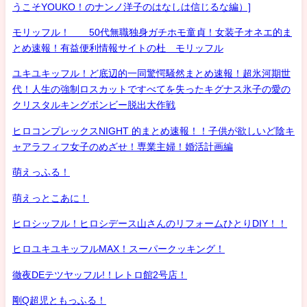
うこそYOUKO！のナンノ洋子のはなしは信じるな編）]
モリッフル！ 50代無職独身ガチホモ童貞！女装子オネエ的ま
とめ速報！有益便利情報サイトの杜 モリッフル
ユキユキッフル！ど底辺的一同驚愕騒然まとめ速報！超氷河期世
代！人生の強制ロスカットですべてを失ったキグナス氷子の愛の
クリスタルキングボンビー脱出大作戦
ヒロコンプレックスNIGHT 的まとめ速報！！子供が欲しいど陰キ
ャアラフィフ女子のめざせ！専業主婦！婚活計画編
萌えっふる！
萌えっとこあに！
ヒロシッフル！ヒロシデース山さんのリフォームひとりDIY！！
ヒロユキユキッフルMAX！スーパークッキング！
徹夜DEテツヤッフル!！レトロ館2号店！
剛Q超児ともっふる！