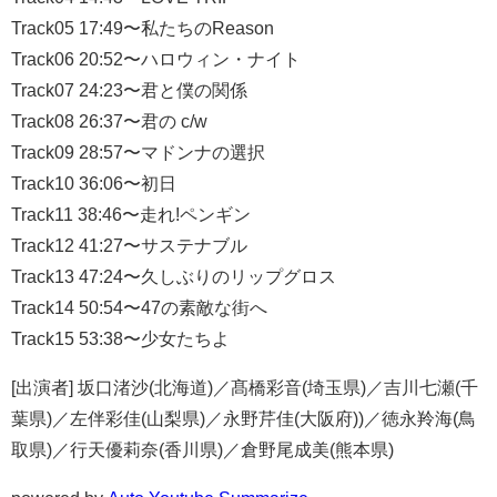
Track05 17:49〜私たちのReason
Track06 20:52〜ハロウィン・ナイト
Track07 24:23〜君と僕の関係
Track08 26:37〜君の c/w
Track09 28:57〜マドンナの選択
Track10 36:06〜初日
Track11 38:46〜走れ!ペンギン
Track12 41:27〜サステナブル
Track13 47:24〜久しぶりのリップグロス
Track14 50:54〜47の素敵な街へ
Track15 53:38〜少女たちよ
[出演者] 坂口渚沙(北海道)／髙橋彩音(埼玉県)／吉川七瀬(千
葉県)／左伴彩佳(山梨県)／永野芹佳(大阪府))／徳永羚海(鳥
取県)／行天優莉奈(香川県)／倉野尾成美(熊本県)