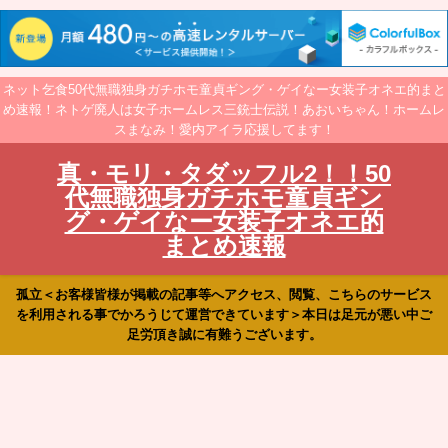
ネット乞食50代無職独身ガチホモ童貞ギング・ゲイなー女装子オネエ的まと
め速報！ネトゲ廃人は女子ホームレス三銃士伝説！あおいちゃん！ホームレ
スまなみ！愛内アイラ応援してます！
真・モリ・タダッフル2！！50
代無職独身ガチホモ童貞ギン
グ・ゲイなー女装子オネエ的
まとめ速報
孤立＜お客様皆様が掲載の記事等へアクセス、閲覧、こちらのサービス
を利用される事でかろうじて運営できています＞本日は足元が悪い中ご
足労頂き誠に有難うございます。