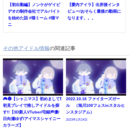
【初出勤編】ノンケがゲイビ
【愛内アイラ】出所後インタ
デオの制作会社でアルバイト
ビュー/おそらく最後の動画に
を始めた話 #猫ミーム #猫マ
なります。。。
ニ
その他アイドル情報
の関連記事
🎮🔴【シャニマス】初めまして❗️
2022.10.16 ファイターズガー
初見プレイで推しアイドルを探
ル （旭川100フェスinスタルヒ
す!!【3D新人VTuber/宅録声優/
ンスタジアム）
日向瀬ゆず/アイマスシャイニー
2023年1月24日
カラーズ】