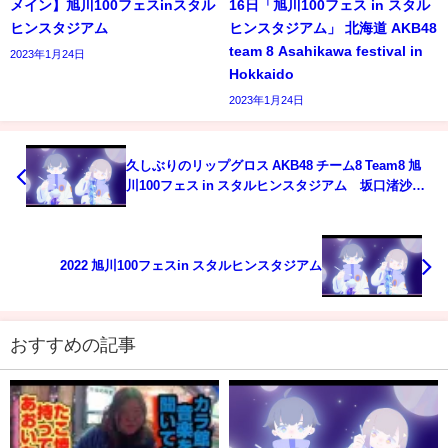
メイン】旭川100フェスinスタル
16日「旭川100フェス in スタル
ヒンスタジアム
ヒンスタジアム」 北海道 AKB48
team 8 Asahikawa festival in
2023年1月24日
Hokkaido
2023年1月24日
久しぶりのリップグロス AKB48 チーム8 Team8 旭
川100フェス in スタルヒンスタジアム 坂口渚沙
倉野尾成美 吉川七瀬 永野芹佳 徳永羚海 行天
優莉奈 高橋彩音 左伴彩佳 ライブ
2022 旭川100フェスin スタルヒンスタジアム
おすすめの記事