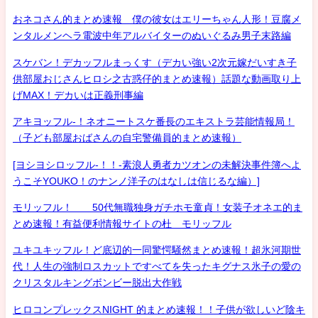
おネコさん的まとめ速報 僕の彼女はエリーちゃん人形！豆腐メ
ンタルメンヘラ電波中年アルバイターのぬいぐるみ男子末路編
スケバン！デカッフルまっくす（デカい強い2次元嫁だいすき子
供部屋おじさんヒロシ之古惑仔的まとめ速報）話題な動画取り上
げMAX！デカいは正義刑事編
アキヨッフル-！ネオニートスケ番長のエキストラ芸能情報局！
（子ども部屋おばさんの自宅警備員的まとめ速報）
[ヨシヨシロッフル-！！-素浪人勇者カツオンの未解決事件簿へよ
うこそYOUKO！のナンノ洋子のはなしは信じるな編）]
モリッフル！ 50代無職独身ガチホモ童貞！女装子オネエ的ま
とめ速報！有益便利情報サイトの杜 モリッフル
ユキユキッフル！ど底辺的一同驚愕騒然まとめ速報！超氷河期世
代！人生の強制ロスカットですべてを失ったキグナス氷子の愛の
クリスタルキングボンビー脱出大作戦
ヒロコンプレックスNIGHT 的まとめ速報！！子供が欲しいど陰キ