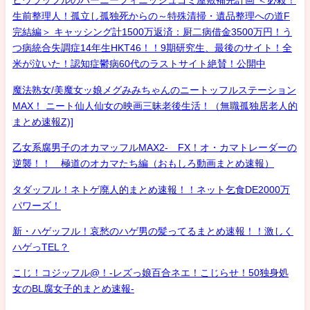
ヒウラッフルのハーニーフィニッシュゴミ屋敷補完計画 ＜必殺！
生前整理人！孤立し孤独死からの～特殊清掃・遺品整理への道F
完結編＞ キャッシング計1500万返済：厨二病借金3500万円！う
つ病統合失調症14年生HKT46！！9期研究生、最後のサイト！全
米が泣いた！認知症鬱病60代のラストサイト絶賛！公開中
魔法熟女/美魔女ッ娘メグみみちゃんのニートッフルステーション
MAX！ ニート仙人仙女の映画三昧老後生活！（無職孤独居老人的
まとめ速報Z)]
乙女系腐男子のオカマッフルMAX2- FX！オ・カマトレーダーの
逆襲！！ 極道のオカマたち編（おもしろ動画まとめ速報）
タダッフル！ネトゲ廃人的まとめ速報！！ネット乞食DE2000万
パワーズ！
新・ハゲッフル！哀愁のハゲ男の髪ってるまとめ速報！！激しく
ハゲっTEL？
こじ！コジッフル@！-レズっ娘百合ネエ！こじらせ！50独身処
女のBL腐女子的まとめ速報-