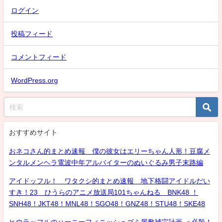
ログイン
投稿フィード
コメントフィード
WordPress.org
おすすめサイト
おネコさん的まとめ速報 僕の彼女はエリーちゃん人形！豆腐メ
ンタルメンヘラ電波中年アルバイターのぬいぐるみ男子末路編
アイドッフル！ ワタクシ的まとめ速報 地下格闘アイドルだい
すき！23 ひうらのアニメ放送局101ちゃんねる BNK48 ！
SNH48！JKT48！MNL48！SGO48！GNZ48！STU48！SKE48