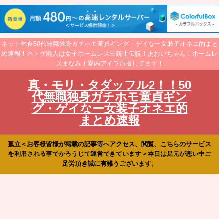
ネット乞食50代無職独身ガチホモ童貞ギング・ゲイなー女装子オネエ的まと
め速報！ネトゲ廃人は女子ホームレス三銃士伝説！あおいちゃん！ホームレ
スまなみ！愛内アイラ応援してます！
真・モリ・タダッフル2！！50
代無職独身ガチホモ童貞ギン
グ・ゲイなー女装子オネエ的
まとめ速報
孤立＜お客様皆様が掲載の記事等へアクセス、閲覧、こちらのサービス
を利用される事でかろうじて運営できています＞本日は足元が悪い中ご
足労頂き誠に有難うございます。