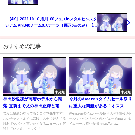
【4K】2022.10.16 旭川100フェスinスタルヒンスタ
ジアム AKB48チーム8ステージ（冒頭3曲のみ）【坂
口渚沙】
おすすめの記事
未分類
未分類
神田沙也加が高層ホテルから転
今月のAmazonタイムセール祭り
落!直前まで父の神田正輝と電話
は重大な問題がある！オススメ
していた!原因は過去のジャニー
品も紹介するけど…とりあえず
普段は塾講師やってるシロクマ先生です!
#Amazonタイムセール祭り #お得情報 #セ
このチャンネルでは普段世の中で起きてる
ール #キャンペーン #レビュー Amazon タ
ズとの不倫にある…?
見てくれ！【2022年6月版,レビ
思わずヤバっと言いたくなるニュースを解
イムセール祭り会場 https://amz...
ュー】
説しています。 ビックリ...