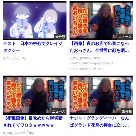
未分類
ニュース
テスト 日本の中心でクレイジ
【画像】夜のお店で出禁になっ
タクシー
たおっさん、全世界に顔を晒さ
れるｗｗｗｗｗｗ
なつっかしいな...
c_img_param=; //img-
c.net/output/category/game.js
c_img_param=; //img-...
ニュース
未分類
【衝撃画像】目覚めたら脚切断
ナジャ・グランディーバ なん
されててワロタｗｗｗｗｗ
ばグランド花月の舞台に立った
思い出を語る「ダイアナがコー
c_img_param=; //img-
...