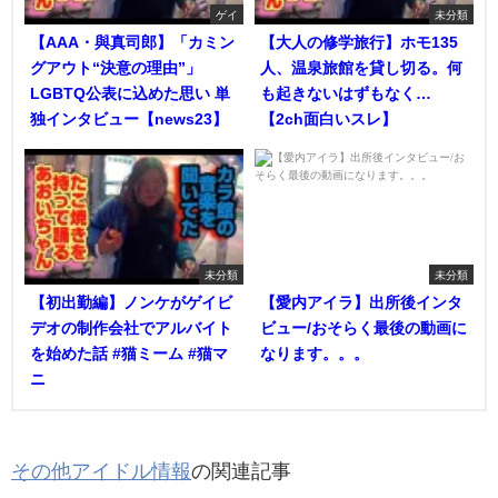
ゲイ
未分類
【AAA・與真司郎】「カミン
【大人の修学旅行】ホモ135
グアウト“決意の理由”」
人、温泉旅館を貸し切る。何
LGBTQ公表に込めた思い 単
も起きないはずもなく…
独インタビュー【news23】
【2ch面白いスレ】
未分類
未分類
【初出勤編】ノンケがゲイビ
【愛内アイラ】出所後インタ
デオの制作会社でアルバイト
ビュー/おそらく最後の動画に
を始めた話 #猫ミーム #猫マ
なります。。。
ニ
その他アイドル情報
の関連記事