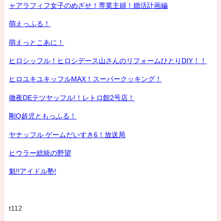
ャアラフィフ女子のめざせ！専業主婦！婚活計画編
萌えっふる！
萌えっとこあに！
ヒロシッフル！ヒロシデース山さんのリフォームひとりDIY！！
ヒロユキユキッフルMAX！スーパークッキング！
徹夜DEテツヤッフル!！レトロ館2号店！
剛Q超児ともっふる！
ヤナッフル ゲームだいすき6！放送局
ヒウラー総統の野望
魁!!アイドル塾!
t112