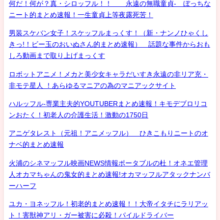
何だ！何が？真・シロッフル！！ 永遠の無職童貞- ぼっちな
ニート的まとめ速報！一生童貞上等夜露死苦！
男装スケバン女子！スケッフルまっくす！（新・ナンノひゃくし
きっ!！ビー玉のおいぬさん的まとめ速報） 話題な事件からおも
しろ動画まで取り上げまっくす
ロボットアニメ！メカと美少女キャラだいすき永遠の非リア充・
非モテ星人 ！あらゆるマニアの為のマニアックサイト
ハルッフル-専業主夫的YOUTUBERまとめ速報！キモデブロリコ
ンおたく！初老人の介護生活！激動の1750日
アニゲタレスト（元祖！アニメッフル） ひきこもりニートのオ
ナベ的まとめ速報
火浦のシネマッフル映画NEWS情報ポータブルの杜！オネエ管理
人オカマちゃんの鬼女的まとめ速報!オカマッフルアタックナンバ
ーハーフ
ユカ・ヨネッフル！初老的まとめ速報！！大帝イタチにラリアッ
ト！害獣神アリ・ガー被害に必殺！パイルドライバー