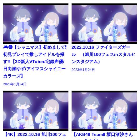
🎮🔴【シャニマス】初めまして❗️
2022.10.16 ファイターズガー
初見プレイで推しアイドルを探
ル （旭川100フェスinスタルヒ
す!!【3D新人VTuber/宅録声優/
ンスタジアム）
日向瀬ゆず/アイマスシャイニー
2023年1月24日
カラーズ】
2023年1月24日
【4K】2022.10.16 旭川100フェ
【AKB48 Team8 坂口渚沙さん