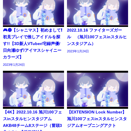
🎮🔴【シャニマス】初めまして❗️
2022.10.16 ファイターズガー
初見プレイで推しアイドルを探
ル （旭川100フェスinスタルヒ
す!!【3D新人VTuber/宅録声優/
ンスタジアム）
日向瀬ゆず/アイマスシャイニー
2023年1月24日
カラーズ】
2023年1月24日
【4K】2022.10.16 旭川100フェ
【EXTENSION Lock Number】
スinスタルヒンスタジアム
旭川100フェスinスタルヒンスタ
AKB48チーム8ステージ（冒頭3
ジアムオープニングアクト