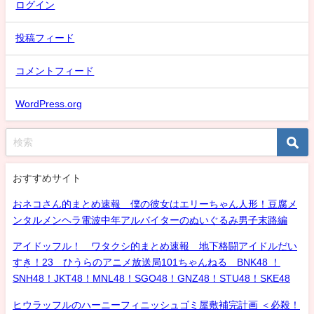
ログイン
投稿フィード
コメントフィード
WordPress.org
おすすめサイト
おネコさん的まとめ速報 僕の彼女はエリーちゃん人形！豆腐メ
ンタルメンヘラ電波中年アルバイターのぬいぐるみ男子末路編
アイドッフル！ ワタクシ的まとめ速報 地下格闘アイドルだい
すき！23 ひうらのアニメ放送局101ちゃんねる BNK48 ！
SNH48！JKT48！MNL48！SGO48！GNZ48！STU48！SKE48
ヒウラッフルのハーニーフィニッシュゴミ屋敷補完計画 ＜必殺！