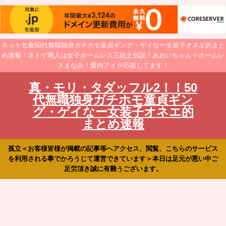
ネット乞食50代無職独身ガチホモ童貞ギング・ゲイなー女装子オネエ的まと
め速報！ネトゲ廃人は女子ホームレス三銃士伝説！あおいちゃん！ホームレ
スまなみ！愛内アイラ応援してます！
真・モリ・タダッフル2！！50
代無職独身ガチホモ童貞ギン
グ・ゲイなー女装子オネエ的
まとめ速報
孤立＜お客様皆様が掲載の記事等へアクセス、閲覧、こちらのサービス
を利用される事でかろうじて運営できています＞本日は足元が悪い中ご
足労頂き誠に有難うございます。