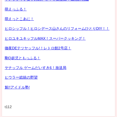
萌えっふる！
萌えっとこあに！
ヒロシッフル！ヒロシデース山さんのリフォームひとりDIY！！
ヒロユキユキッフルMAX！スーパークッキング！
徹夜DEテツヤッフル!！レトロ館2号店！
剛Q超児ともっふる！
ヤナッフル ゲームだいすき6！放送局
ヒウラー総統の野望
魁!!アイドル塾!
t112