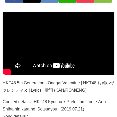
HKT48 5th Generation - Onegai Valentine | HKT48 お願いヴ
ァレンティヌ | Lyrics | 歌詞 (KAN/ROM/ENG)
Concert details : HKT48 Kyushu 7 Prefecture Tour ~Ano
Shihainin kara no, Sotsugyou~ (2019.07.21)
Song details :