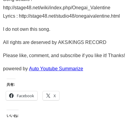
http://stage48.net/wiki/index.php/Onegai_Valentine
Lyrics : http://stage48.net/studio48/onegaivalentine.html
I do not own this song.
All rights are deserved by AKS/KINGS RECORD
Please like, comment, and subscribe if you like it! Thanks!
powered by
Auto Youtube Summarize
共有:
Facebook
X
いいね: