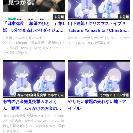
未分類
未分類
『日本沈没 ―希望のひと―』第1
山下達郎 / クリスマス・イブ //
話 5分でまるわかりダイジェス
Tatsuro Yamashita / Christmas
ト!!【過去回はパラビで配信中】
Eve
1:名無しさん＠お腹いっぱい
30thアニバーサリーエディション ショー
2021.12.12(Sun) 『日本沈没 ―希望のひと
トフィルム から #広瀬すず...
―』第1話 5分でまるわかりダイジェス
ト!!【過去回はパ...
有吉のお金発見突撃!カネオくん
その他アイドル情報
有吉のお金発見突撃カネオく
やりたい放題の売れない地下ア
ん 動画 ふりかけのお金の秘
イドル
密 2月18日
有吉のお金発見 突撃!カネオくん 2023年
...
2月18日内容：世の中のあらゆるモノの値
段を可視化有吉弘行らがお金事情から現代
社会を学ぶ。出演者...