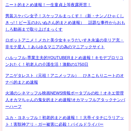
ニート的まとめ速報！一生童貞上等夜露死苦！
男装スケバン女子！スケッフルまっくす！（新・ナンノひゃくし
きっ!！ビー玉のおいぬさん的まとめ速報） 話題な事件からおも
しろ動画まで取り上げまっくす
ロボットアニメ！メカと美少女キャラだいすき永遠の非リア充・
非モテ星人 ！あらゆるマニアの為のマニアックサイト
ハルッフル-専業主夫的YOUTUBERまとめ速報！キモデブロリコ
ンおたく！初老人の介護生活！激動の1750日
アニゲタレスト（元祖！アニメッフル） ひきこもりニートのオ
ナベ的まとめ速報
火浦のシネマッフル映画NEWS情報ポータブルの杜！オネエ管理
人オカマちゃんの鬼女的まとめ速報!オカマッフルアタックナンバ
ーハーフ
ユカ・ヨネッフル！初老的まとめ速報！！大帝イタチにラリアッ
ト！害獣神アリ・ガー被害に必殺！パイルドライバー