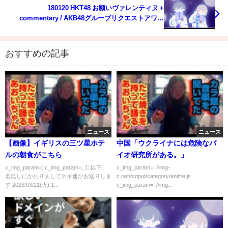
180120 HKT48 お願いヴァレンティヌ +
commentary / AKB48グループリクエストアワー
2018
おすすめの記事
ニュース
ニュース
【画像】イギリスの三ツ星ホテ
中国「ウクライナには危険なバ
ルの朝食がこちら
イオ研究所がある。」
c_img_param=; c_img_param=; 1: 以下、
c_img_param=; //img-
名無しにかわりましてネギ速がお送りしま
c.net/output/category/anime.js
す 2023/03/21(火) 1...
c_img_param=; //img...