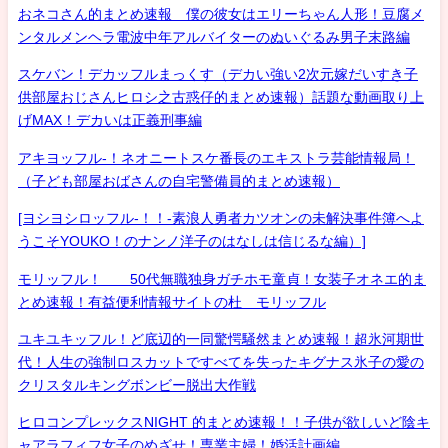
おネコさん的まとめ速報 僕の彼女はエリーちゃん人形！豆腐メ
ンタルメンヘラ電波中年アルバイターのぬいぐるみ男子末路編
スケバン！デカッフルまっくす（デカい強い2次元嫁だいすき子
供部屋おじさんヒロシ之古惑仔的まとめ速報）話題な動画取り上
げMAX！デカいは正義刑事編
アキヨッフル-！ネオニートスケ番長のエキストラ芸能情報局！
（子ども部屋おばさんの自宅警備員的まとめ速報）
[ヨシヨシロッフル-！！-素浪人勇者カツオンの未解決事件簿へよ
うこそYOUKO！のナンノ洋子のはなしは信じるな編）]
モリッフル！ 50代無職独身ガチホモ童貞！女装子オネエ的ま
とめ速報！有益便利情報サイトの杜 モリッフル
ユキユキッフル！ど底辺的一同驚愕騒然まとめ速報！超氷河期世
代！人生の強制ロスカットですべてを失ったキグナス氷子の愛の
クリスタルキングボンビー脱出大作戦
ヒロコンプレックスNIGHT 的まとめ速報！！子供が欲しいど陰キ
ャアラフィフ女子のめざせ！専業主婦！婚活計画編