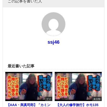
この記事を書いた人
ssj46
最近書いた記事
ゲイ
未分類
【AAA・與真司郎】「カミン
【大人の修学旅行】ホモ135