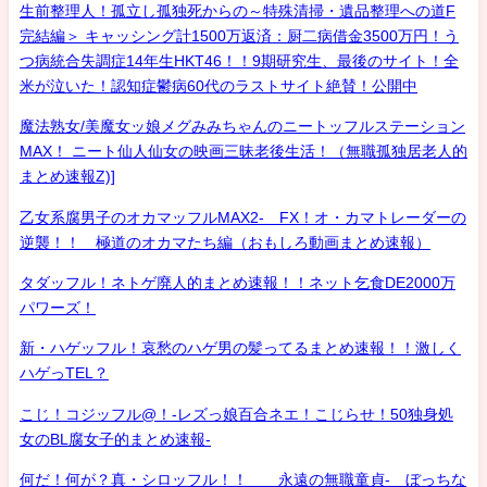
生前整理人！孤立し孤独死からの～特殊清掃・遺品整理への道F
完結編＞ キャッシング計1500万返済：厨二病借金3500万円！う
つ病統合失調症14年生HKT46！！9期研究生、最後のサイト！全
米が泣いた！認知症鬱病60代のラストサイト絶賛！公開中
魔法熟女/美魔女ッ娘メグみみちゃんのニートッフルステーション
MAX！ ニート仙人仙女の映画三昧老後生活！（無職孤独居老人的
まとめ速報Z)]
乙女系腐男子のオカマッフルMAX2- FX！オ・カマトレーダーの
逆襲！！ 極道のオカマたち編（おもしろ動画まとめ速報）
タダッフル！ネトゲ廃人的まとめ速報！！ネット乞食DE2000万
パワーズ！
新・ハゲッフル！哀愁のハゲ男の髪ってるまとめ速報！！激しく
ハゲっTEL？
こじ！コジッフル@！-レズっ娘百合ネエ！こじらせ！50独身処
女のBL腐女子的まとめ速報-
何だ！何が？真・シロッフル！！ 永遠の無職童貞- ぼっちな