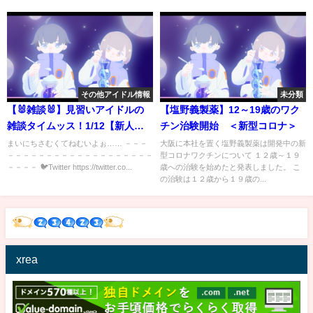
その他アイドル情報
未分類
【🐰雑談🐰】見習いアイドルの
【塩野義製薬】12～19歳のワク
雑談タイムッス！1/12【新人
チン治験開始 ＜新型コロナ＞
VTuber/宇佐見兎丸】
まいにちさむくてねむいよぉ…… －－－
大阪に本社を置く塩野義製薬は開発中の新
－－－－－－－－－－－－－－－－－－－
型コロナワクチンについて １２歳～１９
－－－－ 🐦Twitter https://twitter.co...
歳への治験を始めたと発表しました。 こ
の治験は１２歳から１９歳の...
xrea