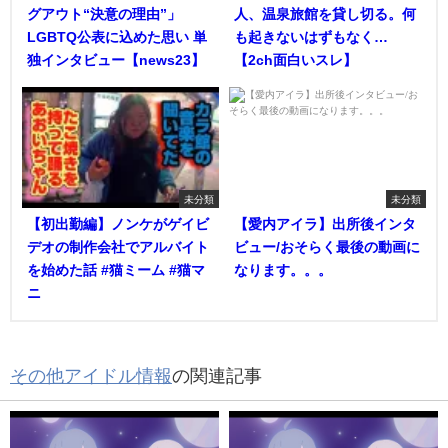
グアウト“決意の理由”」
人、温泉旅館を貸し切る。何
LGBTQ公表に込めた思い 単
も起きないはずもなく…
独インタビュー【news23】
【2ch面白いスレ】
未分類
未分類
【初出勤編】ノンケがゲイビ
【愛内アイラ】出所後インタ
デオの制作会社でアルバイト
ビュー/おそらく最後の動画に
を始めた話 #猫ミーム #猫マ
なります。。。
ニ
その他アイドル情報
の関連記事