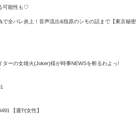
る可能性も♡
為で全バレ炎上！音声流出&指原のシモの話まで【東京秘密
ーの女雄火(Joker)様が時事NEWSを斬るわよっ!
01
es/-/26491 【週刊女性】