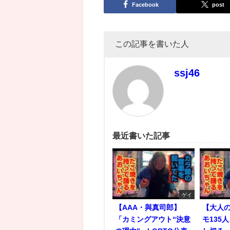
Facebook
post
この記事を書いた人
ssj46
最近書いた記事
ゲイ
【AAA・與真司郎】
【大人
「カミングアウト“決意
モ135