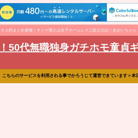
オネエ的まとめ速報！ネトゲ廃人は女子ホームレス三銃士伝説！あおいちゃん
！50代無職独身ガチホモ童貞
、こちらのサービスを利用される事でかろうじて運営できています＞本