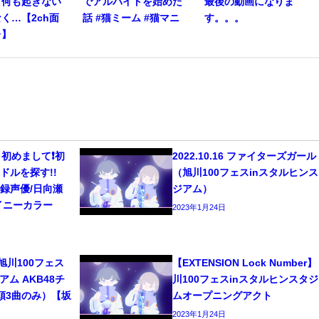
。何も起きない
でアルバイトを始めた
最後の動画になりま
く…【2ch面
話 #猫ミーム #猫マニ
す。。。
レ】
初めまして❗️初
2022.10.16 ファイターズガー
ドルを探す!!
（旭川100フェスinスタルヒン
/宅録声優/日向瀬
ジアム）
イニーカラー
2023年1月24日
6 旭川100フェス
【EXTENSION Lock Number】
ム AKB48チ
川100フェスinスタルヒンスタ
頭3曲のみ）【坂
ムオープニングアクト
2023年1月24日