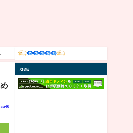
、元
xrea
止め
ssj46