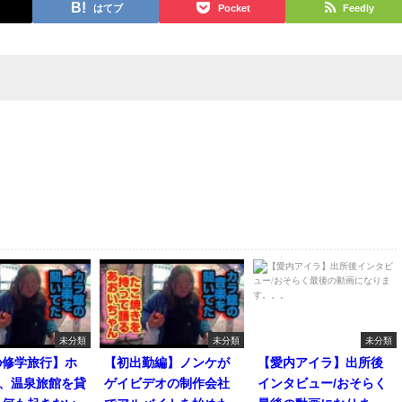
はてブ
Pocket
Feedly
未分類
未分類
未分類
の修学旅行】ホ
【初出勤編】ノンケが
【愛内アイラ】出所後
人、温泉旅館を貸
ゲイビデオの制作会社
インタビュー/おそらく