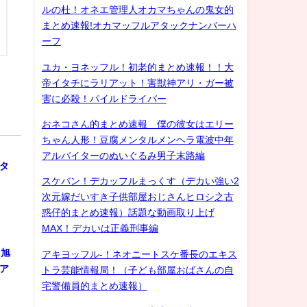
ルの杜！オネエ管理人オカマちゃんの鬼女的
まとめ速報!オカマッフルアタックナンバーハ
ーフ
ユカ・ヨネッフル！初老的まとめ速報！！大
帝イタチにラリアット！害獣神アリ・ガー被
害に必殺！パイルドライバー
おネコさん的まとめ速報 僕の彼女はエリー
ちゃん人形！豆腐メンタルメンヘラ電波中年
ル
アルバイターのぬいぐるみ男子末路編
スタ
スケバン！デカッフルまっくす（デカい強い2
次元嫁だいすき子供部屋おじさんヒロシ之古
惑仔的まとめ速報）話題な動画取り上げ
MAX！デカいは正義刑事編
 旭
アキヨッフル-！ネオニートスケ番長のエキス
ジア
トラ芸能情報局！（子ども部屋おばさんの自
宅警備員的まとめ速報）