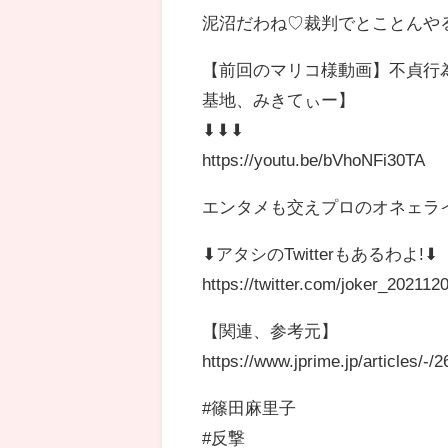
泥沼だわね♡裁判でとことんや
【前回のマリコ様動画】不貞行
基地、みきてぃー】
⬇︎⬇︎⬇︎
https://youtu.be/bVhoNFi30TA
エンタメも交えプロのオネェライタ
⬇︎アタシのTwitterもあるわよ!⬇︎
https://twitter.com/joker_202112
【関連、参考元】
https://www.jprime.jp/articl
#篠田麻里子
#反撃