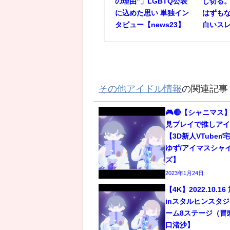
の理由”」LGBTQ公表
し切る
に込めた思い 単独イン
はずもな
タビュー【news23】
白いス
その他アイドル情報
の関連記事
🎮🔴【シャニマス】
見プレイで推しアイ
【3D新人VTuber
ゆず/アイマスシャ
ズ】
2023年1月24日
【4K】2022.10.1
inスタルヒンスタジア
ーム8ステージ（冒
口渚沙】