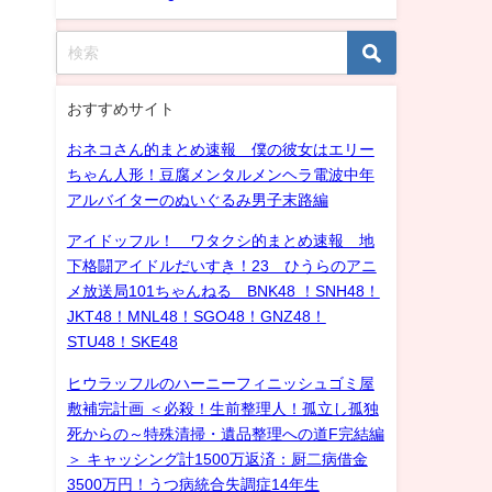
おすすめサイト
おネコさん的まとめ速報 僕の彼女はエリー
ちゃん人形！豆腐メンタルメンヘラ電波中年
アルバイターのぬいぐるみ男子末路編
アイドッフル！ ワタクシ的まとめ速報 地
下格闘アイドルだいすき！23 ひうらのアニ
メ放送局101ちゃんねる BNK48 ！SNH48！
JKT48！MNL48！SGO48！GNZ48！
STU48！SKE48
ヒウラッフルのハーニーフィニッシュゴミ屋
敷補完計画 ＜必殺！生前整理人！孤立し孤独
死からの～特殊清掃・遺品整理への道F完結編
＞ キャッシング計1500万返済：厨二病借金
3500万円！うつ病統合失調症14年生