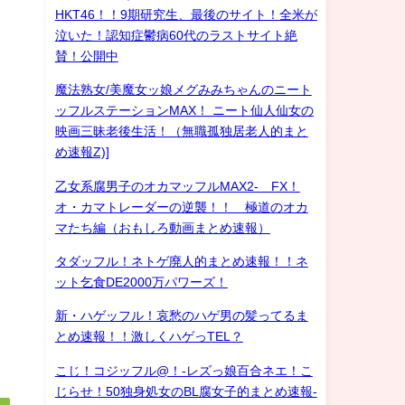
HKT46！！9期研究生、最後のサイト！全米が
泣いた！認知症鬱病60代のラストサイト絶
賛！公開中
魔法熟女/美魔女ッ娘メグみみちゃんのニート
ッフルステーションMAX！ ニート仙人仙女の
映画三昧老後生活！（無職孤独居老人的まと
め速報Z)]
乙女系腐男子のオカマッフルMAX2- FX！
オ・カマトレーダーの逆襲！！ 極道のオカ
マたち編（おもしろ動画まとめ速報）
タダッフル！ネトゲ廃人的まとめ速報！！ネ
ット乞食DE2000万パワーズ！
新・ハゲッフル！哀愁のハゲ男の髪ってるま
とめ速報！！激しくハゲっTEL？
こじ！コジッフル@！-レズっ娘百合ネエ！こ
じらせ！50独身処女のBL腐女子的まとめ速報-