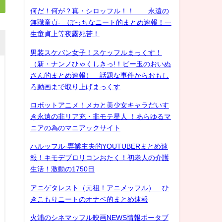
何だ！何が？真・シロッフル！！ 永遠の
無職童貞- ぼっちなニート的まとめ速報！一
生童貞上等夜露死苦！
男装スケバン女子！スケッフルまっくす！
（新・ナンノひゃくしきっ!！ビー玉のおいぬ
さん的まとめ速報） 話題な事件からおもし
ろ動画まで取り上げまっくす
ロボットアニメ！メカと美少女キャラだいす
き永遠の非リア充・非モテ星人 ！あらゆるマ
ニアの為のマニアックサイト
ハルッフル-専業主夫的YOUTUBERまとめ速
報！キモデブロリコンおたく！初老人の介護
生活！激動の1750日
アニゲタレスト（元祖！アニメッフル） ひ
きこもりニートのオナベ的まとめ速報
火浦のシネマッフル映画NEWS情報ポータブ