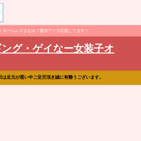
！ホームレスまなみ！愛内アイラ応援してます！
ギング・ゲイなー女装子オ
日は足元が悪い中ご足労頂き誠に有難うございます。