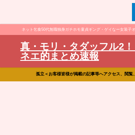
ネット乞食50代無職独身ガチホモ童貞ギング・ゲイなー女装子
真・モリ・タダッフル2！
ネエ的まとめ速報
孤立＜お客様皆様が掲載の記事等へアクセス、閲覧