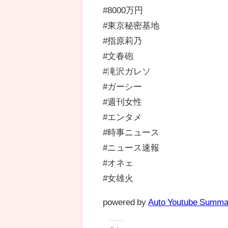
#8000万円
#東京秘密基地
#指原莉乃
#文春砲
#滝沢ガレソ
#ガーシー
#週刊女性
#エンタメ
#時事ニュース
#ニュース速報
#オネェ
#女雄火
powered by
Auto Youtube Summa