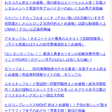
おネコさん的まとめ速報 僕の彼女はエリーちゃん人形！豆腐メ
ンタルメンヘラ電波中年アルバイターのぬいぐるみ男子末路編
スケバン！デカッフルまっくす（デカい強い2次元嫁だいすき子
供部屋おじさんヒロシ之古惑仔的まとめ速報）話題な動画取り上
げMAX！デカいは正義刑事編
アキヨッフル-！ネオニートスケ番長のエキストラ芸能情報局！
（子ども部屋おばさんの自宅警備員的まとめ速報）
[ヨシヨシロッフル-！！-素浪人勇者カツオンの未解決事件簿へよ
うこそYOUKO！のナンノ洋子のはなしは信じるな編）]
モリッフル！ 50代無職独身ガチホモ童貞！女装子オネエ的ま
とめ速報！有益便利情報サイトの杜 モリッフル
ユキユキッフル！ど底辺的一同驚愕騒然まとめ速報！超氷河期世
代！人生の強制ロスカットですべてを失ったキグナス氷子の愛の
クリスタルキングボンビー脱出大作戦
ヒロコンプレックスNIGHT 的まとめ速報！！子供が欲しいど陰キ
ャアラフィフ女子のめざせ！専業主婦！婚活計画編