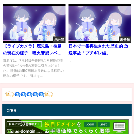
未分類
未分類
【ライブカメラ】鹿児島・桜島
日本で一番再生された歴史的 放
の現在の様子 噴火警戒レベル
送事故「ブチギレ編」
5（避難）に | TBS NEWS DIG
気象庁は、7月24日午後9時ごろ桜島の噴
...
火警戒レベルを5の避難に引き上げまし
た。 映像はMBC南日本放送による桜島の
現在の様子です。 弾道を...
xrea