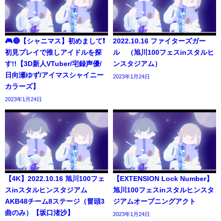
🎮🔴【シャニマス】初めまして❗️
2022.10.16 ファイターズガー
初見プレイで推しアイドルを探
ル （旭川100フェスinスタルヒ
す!!【3D新人VTuber/宅録声優/
ンスタジアム）
日向瀬ゆず/アイマスシャイニー
2023年1月24日
カラーズ】
2023年1月24日
【4K】2022.10.16 旭川100フェ
【EXTENSION Lock Number】
スinスタルヒンスタジアム
旭川100フェスinスタルヒンスタ
AKB48チーム8ステージ（冒頭3
ジアムオープニングアクト
曲のみ）【坂口渚沙】
2023年1月24日