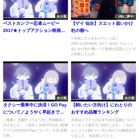
未分類
5時に夢中!
ベストカンフー忍者ムービー
【ゲイ 仙台】スエット追いかけ
2017★トップアクション映画
杜の都へ
2017：新ムービーシューティン
...
1:名無しさん＠おカマいっぱい
2022.11.02(Wed) 【ゲイ 仙台】スエット
グアメリカンイングリッシュHD
追いかけ杜の都へって動画が話題らしいぞ
720p
2:名無しさん＠...
未分類
未分類
タクシー乗車中に決済！GO Pay
【飼いたい方向け】にわとりの
について／ようやく早起きでき
おすすめ品種ランキング
たので散歩
＜概要＞ 念願叶ってようやく早朝散歩に
今回はニワトリのおすすめの品種について
行けました。 ＜目次＞ 0:00 FP小話（配車
ランキング形式でご紹介します。 これか
アプリGOやGO Payについて） 3:20 念願
らニワトリ飼いたい方に向けての動画を作
の早...
りました。 私自身ニワトリ...