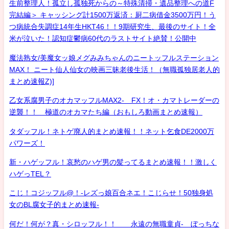
生前整理人！孤立し孤独死からの～特殊清掃・遺品整理への道F
完結編＞ キャッシング計1500万返済：厨二病借金3500万円！う
つ病統合失調症14年生HKT46！！9期研究生、最後のサイト！全
米が泣いた！認知症鬱病60代のラストサイト絶賛！公開中
魔法熟女/美魔女ッ娘メグみみちゃんのニートッフルステーション
MAX！ ニート仙人仙女の映画三昧老後生活！（無職孤独居老人的
まとめ速報Z)]
乙女系腐男子のオカマッフルMAX2- FX！オ・カマトレーダーの
逆襲！！ 極道のオカマたち編（おもしろ動画まとめ速報）
タダッフル！ネトゲ廃人的まとめ速報！！ネット乞食DE2000万
パワーズ！
新・ハゲッフル！哀愁のハゲ男の髪ってるまとめ速報！！激しく
ハゲっTEL？
こじ！コジッフル@！-レズっ娘百合ネエ！こじらせ！50独身処
女のBL腐女子的まとめ速報-
何だ！何が？真・シロッフル！！ 永遠の無職童貞- ぼっちな