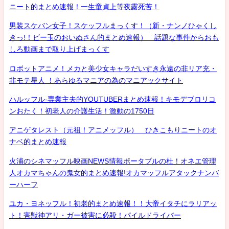
ニート的まとめ速報！一生童貞上等夜露死苦！
男装スケバン女子！スケッフルまっくす！（新・ナンノひゃくし
きっ!！ビー玉のおいぬさん的まとめ速報） 話題な事件からおも
しろ動画まで取り上げまっくす
ロボットアニメ！メカと美少女キャラだいすき永遠の非リア充・
非モテ星人 ！あらゆるマニアの為のマニアックサイト
ハルッフル-専業主夫的YOUTUBERまとめ速報！キモデブロリコ
ンおたく！初老人の介護生活！激動の1750日
アニゲタレスト（元祖！アニメッフル） ひきこもりニートのオ
ナベ的まとめ速報
火浦のシネマッフル映画NEWS情報ポータブルの杜！オネエ管理
人オカマちゃんの鬼女的まとめ速報!オカマッフルアタックナンバ
ーハーフ
ユカ・ヨネッフル！初老的まとめ速報！！大帝イタチにラリアッ
ト！害獣神アリ・ガー被害に必殺！パイルドライバー