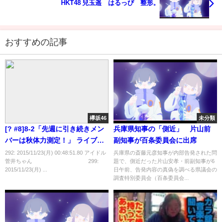
HKT48 兒玉遥 はるっぴ 整形。
おすすめの記事
欅坂46
未分類
[? #8]8-2「先週に引き続きメン
兵庫県知事の「側近」 片山前
バーは秋体力測定！」 ライブ概
副知事が百条委員会に出席
要[欅坂46！]11/23
292: 2015/11/23(月) 00:48:51.80 アイドル
兵庫県の斎藤元彦知事が内部告発された問
菅井ちゃん 299:
題で、側近だった片山安孝・前副知事が6
2015/11/23(月) ...
日午前、告発内容の真偽を調べる県議会の
調査特別委員会（百条委員会...