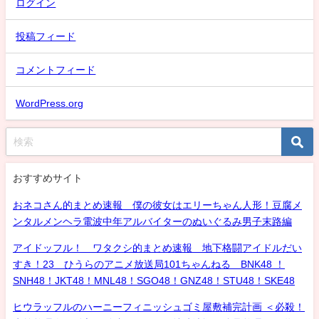
ログイン
投稿フィード
コメントフィード
WordPress.org
おすすめサイト
おネコさん的まとめ速報 僕の彼女はエリーちゃん人形！豆腐メ
ンタルメンヘラ電波中年アルバイターのぬいぐるみ男子末路編
アイドッフル！ ワタクシ的まとめ速報 地下格闘アイドルだい
すき！23 ひうらのアニメ放送局101ちゃんねる BNK48 ！
SNH48！JKT48！MNL48！SGO48！GNZ48！STU48！SKE48
ヒウラッフルのハーニーフィニッシュゴミ屋敷補完計画 ＜必殺！