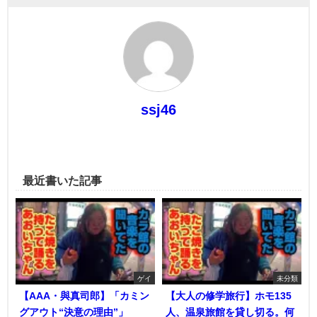
ssj46
最近書いた記事
ゲイ
未分類
【AAA・與真司郎】「カミン
【大人の修学旅行】ホモ135
グアウト“決意の理由”」
人、温泉旅館を貸し切る。何