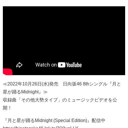
≪2022年10月26日(水)発売 日向坂46 8thシングル『月と
星が踊るMidnight』≫
収録曲「その他大勢タイプ」のミュージックビデオを公
開！
『月と星が踊るMidnight (Special Edition)』配信中