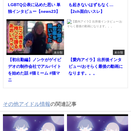
LGBTQ公表に込めた思い 単
も起きないはずもなく…
独インタビュー【news23】
【2ch面白いスレ】
未分類
未分類
【初出勤編】ノンケがゲイビ
【愛内アイラ】出所後インタ
デオの制作会社でアルバイト
ビュー/おそらく最後の動画に
を始めた話 #猫ミーム #猫マ
なります。。。
ニ
その他アイドル情報
の関連記事