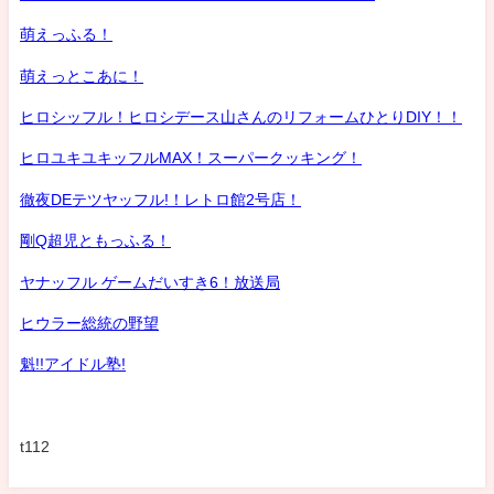
萌えっふる！
萌えっとこあに！
ヒロシッフル！ヒロシデース山さんのリフォームひとりDIY！！
ヒロユキユキッフルMAX！スーパークッキング！
徹夜DEテツヤッフル!！レトロ館2号店！
剛Q超児ともっふる！
ヤナッフル ゲームだいすき6！放送局
ヒウラー総統の野望
魁!!アイドル塾!
t112