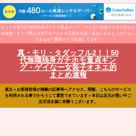
ネット乞食50代無職独身ガチホモ童貞ギング・ゲイなー女装子オネエ的まと
め速報！ネトゲ廃人は女子ホームレス三銃士伝説！あおいちゃん！ホームレ
スまなみ！愛内アイラ応援してます！
真・モリ・タダッフル2！！50
代無職独身ガチホモ童貞ギン
グ・ゲイなー女装子オネエ的
まとめ速報
孤立＜お客様皆様が掲載の記事等へアクセス、閲覧、こちらのサービス
を利用される事でかろうじて運営できています＞本日は足元が悪い中ご
足労頂き誠に有難うございます。