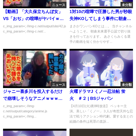
ニュース
未分類
【動画】「大久保立ちんぼ女」
1対10の喧嘩で圧勝した男が秒殺
VS「おぢ」の喧嘩がヤバイｗｗ
失神KOしてしまう事件に朝倉未
ｗｗｗｗｗｗ
来も絶句する！ブレイキングダ
c_img_param=; //img-c.net/output/site/42.js
まさかワンパンKOとは…。 当チャンネル
c_img_param=; //img-c.net/...
へようこそ。 朝倉未来選手公認で切り抜
ウンのオーディション。
きを行っております。 あさくらみくる選
手の動画を短く分かりやす...
ニュース
未分類
ジャニー喜多川を投入するだけ
火曜ドラマJ くノ一忍法帖 蛍
で崩壊しそうなアニメｗｗｗｗ
火 ＃２ | BSジャパン
ｗ
c_img_param=; //img-
【4月10日(火)夜8時放送】 ベッキー主
c.net/output/category/anime.js
演。美しい「くノ一」３人が奇想天外な忍
c_img_param=; //img...
法で戦うアクション時代劇。愛する女との
結婚の条件は死罪の直訴...