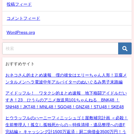
投稿フィード
コメントフィード
WordPress.org
おすすめサイト
おネコさん的まとめ速報 僕の彼女はエリーちゃん人形！豆腐メ
ンタルメンヘラ電波中年アルバイターのぬいぐるみ男子末路編
アイドッフル！ ワタクシ的まとめ速報 地下格闘アイドルだい
すき！23 ひうらのアニメ放送局101ちゃんねる BNK48 ！
SNH48！JKT48！MNL48！SGO48！GNZ48！STU48！SKE48
ヒウラッフルのハーニーフィニッシュゴミ屋敷補完計画 ＜必殺！
生前整理人！孤立し孤独死からの～特殊清掃・遺品整理への道F
完結編＞ キャッシング計1500万返済：厨二病借金3500万円！う