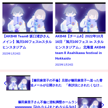
【AKB48 Team8 坂口渚沙さん
AKB48【チーム8】2022年10月
メイン】旭川100フェスinスタル
16日「旭川100フェス in スタル
ヒンスタジアム
ヒンスタジアム」 北海道 AKB48
team 8 Asahikawa festival in
2023年1月24日
Hokkaido
2023年1月24日
【篠田麻里子の不倫】旦那が篠田麻里子へ送った脅
迫メールが公開された 「表沙汰にされたくなけれ
ば8000万円を払え」 まさかの大逆転劇始まった
海上保安庁が篠田麻里子起用した理由を回答 (TTM
つよし
篠田麻里子さん不倫に逆転満塁ホームラン
wwwwwww【2ch,なんJまとめ,なんG,5ch】