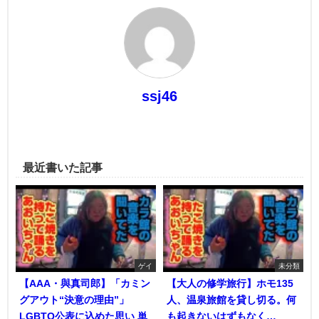
ssj46
最近書いた記事
ゲイ
未分類
【AAA・與真司郎】「カミン
【大人の修学旅行】ホモ135
グアウト“決意の理由”」
人、温泉旅館を貸し切る。何
LGBTQ公表に込めた思い 単
も起きないはずもなく…