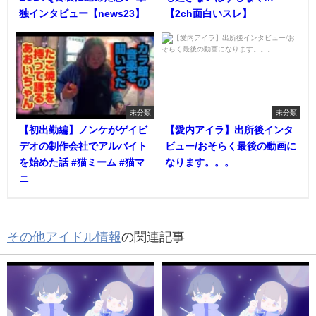
独インタビュー【news23】
【2ch面白いスレ】
未分類
未分類
【初出勤編】ノンケがゲイビ
【愛内アイラ】出所後インタ
デオの制作会社でアルバイト
ビュー/おそらく最後の動画に
を始めた話 #猫ミーム #猫マ
なります。。。
ニ
その他アイドル情報
の関連記事