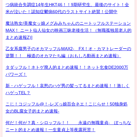
つ病統合失調症14年生HKT46！！9期研究生、最後のサイト！全
米が泣いた！認知症鬱病60代のラストサイト絶賛！公開中
魔法熟女/美魔女ッ娘メグみみちゃんのニートッフルステーション
MAX！ ニート仙人仙女の映画三昧老後生活！（無職孤独居老人的
まとめ速報Z)]
乙女系腐男子のオカマッフルMAX2- FX！オ・カマトレーダーの
逆襲！！ 極道のオカマたち編（おもしろ動画まとめ速報）
タダッフル！ネトゲ廃人的まとめ速報！！ネット乞食DE2000万
パワーズ！
新・ハゲッフル！哀愁のハゲ男の髪ってるまとめ速報！！激しく
ハゲっTEL？
こじ！コジッフル@！-レズっ娘百合ネエ！こじらせ！50独身処
女のBL腐女子的まとめ速報-
何だ！何が？真・シロッフル！！ 永遠の無職童貞- ぼっちな
ニート的まとめ速報！一生童貞上等夜露死苦！