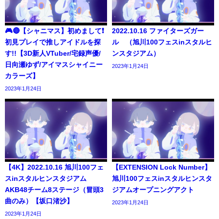
🎮🔴【シャニマス】初めまして❗️
2022.10.16 ファイターズガー
初見プレイで推しアイドルを探
ル （旭川100フェスinスタルヒ
す!!【3D新人VTuber/宅録声優/
ンスタジアム）
日向瀬ゆず/アイマスシャイニー
2023年1月24日
カラーズ】
2023年1月24日
【4K】2022.10.16 旭川100フェ
【EXTENSION Lock Number】
スinスタルヒンスタジアム
旭川100フェスinスタルヒンスタ
AKB48チーム8ステージ（冒頭3
ジアムオープニングアクト
曲のみ）【坂口渚沙】
2023年1月24日
2023年1月24日