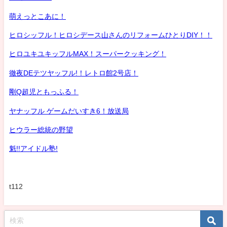
萌えっとこあに！
ヒロシッフル！ヒロシデース山さんのリフォームひとりDIY！！
ヒロユキユキッフルMAX！スーパークッキング！
徹夜DEテツヤッフル!！レトロ館2号店！
剛Q超児ともっふる！
ヤナッフル ゲームだいすき6！放送局
ヒウラー総統の野望
魁!!アイドル塾!
t112