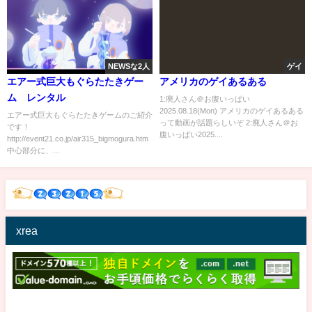
NEWSな2人
ゲイ
エアー式巨大もぐらたたきゲー
アメリカのゲイあるある
ム レンタル
1:廃人さん＠お腹いっぱい
2025.08.18(Mon) アメリカのゲイあるある
エアー式巨大もぐらたたきゲームのご紹介
って動画が話題らしいぞ 2:廃人さん＠お
です！
腹いっぱい2025....
http://event21.co.jp/air315_bigmogura.htm
中心部分に、...
xrea