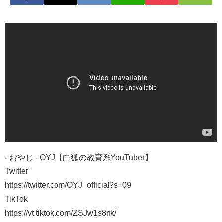
- おやじ - OYJ【白狐の教育系YouTuber】
Twitter
https://twitter.com/OYJ_official?s=09
TikTok
https://vt.tiktok.com/ZSJw1s8nk/