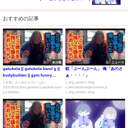
おすすめの記事
未分類
ニュース
gatubela || gatubela karol g ||
蚊「ぶーんぶーん」 俺「あのさ
bodybuilder || gym funny
ぁ・・・・」
video || gay bodybuilder ||
1:名無しさん＠おカマいっぱい
c_img_param=; //img-
2024.09.01(Sun) gatubela || gatubela karol
c.net/output/category/anime.js
#shorts #gay 💪💪
g || bodybui...
c_img_param=; //img...