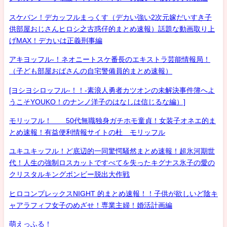
スケバン！デカッフルまっくす（デカい強い2次元嫁だいすき子
供部屋おじさんヒロシ之古惑仔的まとめ速報）話題な動画取り上
げMAX！デカいは正義刑事編
アキヨッフル-！ネオニートスケ番長のエキストラ芸能情報局！
（子ども部屋おばさんの自宅警備員的まとめ速報）
[ヨシヨシロッフル-！！-素浪人勇者カツオンの未解決事件簿へよ
うこそYOUKO！のナンノ洋子のはなしは信じるな編）]
モリッフル！ 50代無職独身ガチホモ童貞！女装子オネエ的ま
とめ速報！有益便利情報サイトの杜 モリッフル
ユキユキッフル！ど底辺的一同驚愕騒然まとめ速報！超氷河期世
代！人生の強制ロスカットですべてを失ったキグナス氷子の愛の
クリスタルキングボンビー脱出大作戦
ヒロコンプレックスNIGHT 的まとめ速報！！子供が欲しいど陰キ
ャアラフィフ女子のめざせ！専業主婦！婚活計画編
萌えっふる！