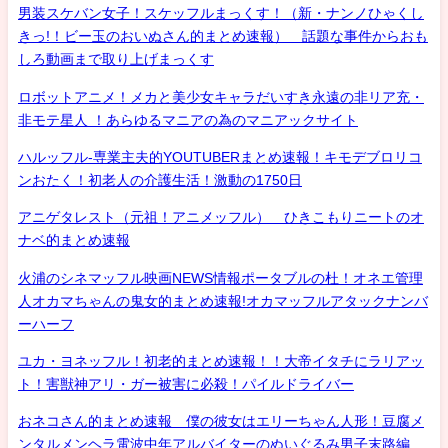
男装スケバン女子！スケッフルまっくす！（新・ナンノひゃくし
きっ!！ビー玉のおいぬさん的まとめ速報） 話題な事件からおも
しろ動画まで取り上げまっくす
ロボットアニメ！メカと美少女キャラだいすき永遠の非リア充・
非モテ星人 ！あらゆるマニアの為のマニアックサイト
ハルッフル-専業主夫的YOUTUBERまとめ速報！キモデブロリコ
ンおたく！初老人の介護生活！激動の1750日
アニゲタレスト（元祖！アニメッフル） ひきこもりニートのオ
ナベ的まとめ速報
火浦のシネマッフル映画NEWS情報ポータブルの杜！オネエ管理
人オカマちゃんの鬼女的まとめ速報!オカマッフルアタックナンバ
ーハーフ
ユカ・ヨネッフル！初老的まとめ速報！！大帝イタチにラリアッ
ト！害獣神アリ・ガー被害に必殺！パイルドライバー
おネコさん的まとめ速報 僕の彼女はエリーちゃん人形！豆腐メ
ンタルメンヘラ電波中年アルバイターのぬいぐるみ男子末路編