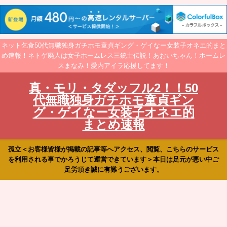
ネット乞食50代無職独身ガチホモ童貞ギング・ゲイなー女装子オネエ的まと
め速報！ネトゲ廃人は女子ホームレス三銃士伝説！あおいちゃん！ホームレ
スまなみ！愛内アイラ応援してます！
真・モリ・タダッフル2！！50
代無職独身ガチホモ童貞ギン
グ・ゲイなー女装子オネエ的
まとめ速報
孤立＜お客様皆様が掲載の記事等へアクセス、閲覧、こちらのサービス
を利用される事でかろうじて運営できています＞本日は足元が悪い中ご
足労頂き誠に有難うございます。