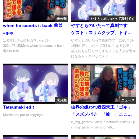
未分類
やすとものいたって真剣です
when he scoots it back 😩🍑
やすとものいたって真剣です
#gay
ゲスト：スリムクラブ、トキ
（藤崎マーケット） 3月16日
1:名無しさん＠おカマいっぱい
やすとものいたって真剣です 2023年3月
2024.07.15(Mon) when he scoots it back
16日内容：いたって真剣に生きるお笑い
😩&#x1f35...
芸人たちと語りつくすちょっと人生が豊か
になるトークバラエティ...
未分類
ニュース
Tatsumaki edit
虫界の嫌われ者四天王「ゴキ」
「スズメバチ」「蚊」←ここま
Modificado por el copyright...
では確定としてあと1匹は？
c_img_param=; //img-c.net/output/site/42.js
c_img_param=; //img-c.net/...