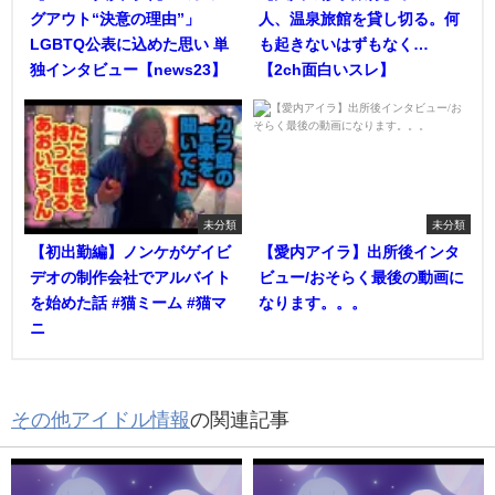
グアウト“決意の理由”」
人、温泉旅館を貸し切る。何
LGBTQ公表に込めた思い 単
も起きないはずもなく…
独インタビュー【news23】
【2ch面白いスレ】
未分類
未分類
【初出勤編】ノンケがゲイビ
【愛内アイラ】出所後インタ
デオの制作会社でアルバイト
ビュー/おそらく最後の動画に
を始めた話 #猫ミーム #猫マ
なります。。。
ニ
その他アイドル情報
の関連記事