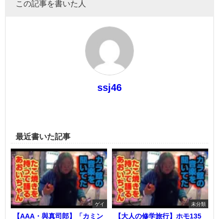
この記事を書いた人
ssj46
最近書いた記事
ゲイ
未分類
【AAA・與真司郎】「カミン
【大人の修学旅行】ホモ135