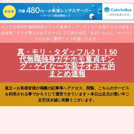
ネット乞食50代無職独身ガチホモ童貞ギング・ゲイなー女装子オネエ的まと
め速報！ネトゲ廃人は女子ホームレス三銃士伝説！あおいちゃん！ホームレ
スまなみ！愛内アイラ応援してます！
真・モリ・タダッフル2！！50
代無職独身ガチホモ童貞ギン
グ・ゲイなー女装子オネエ的
まとめ速報
孤立＜お客様皆様が掲載の記事等へアクセス、閲覧、こちらのサービス
を利用される事でかろうじて運営できています＞本日は足元が悪い中ご
足労頂き誠に有難うございます。