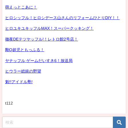
萌えっとこあに！
ヒロシッフル！ヒロシデース山さんのリフォームひとりDIY！！
ヒロユキユキッフルMAX！スーパークッキング！
徹夜DEテツヤッフル!！レトロ館2号店！
剛Q超児ともっふる！
ヤナッフル ゲームだいすき6！放送局
ヒウラー総統の野望
魁!!アイドル塾!
t112