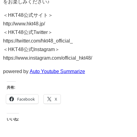
をお楽しみください♪
＜HKT48公式サイト＞
http://www.hkt48.jp/
＜HKT48公式Twitter＞
https://twitter.com/hkt48_official_
＜HKT48公式Instagram＞
https://www.instagram.com/official_hkt48/
powered by
Auto Youtube Summarize
共有:
Facebook
X
いいね: