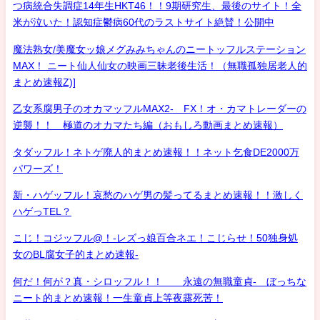
つ病統合失調症14年生HKT46！！9期研究生、最後のサイト！全
米が泣いた！認知症鬱病60代のラストサイト絶賛！公開中
魔法熟女/美魔女ッ娘メグみみちゃんのニートッフルステーション
MAX！ ニート仙人仙女の映画三昧老後生活！（無職孤独居老人的
まとめ速報Z)]
乙女系腐男子のオカマッフルMAX2- FX！オ・カマトレーダーの
逆襲！！ 極道のオカマたち編（おもしろ動画まとめ速報）
タダッフル！ネトゲ廃人的まとめ速報！！ネット乞食DE2000万
パワーズ！
新・ハゲッフル！哀愁のハゲ男の髪ってるまとめ速報！！激しく
ハゲっTEL？
こじ！コジッフル@！-レズっ娘百合ネエ！こじらせ！50独身処
女のBL腐女子的まとめ速報-
何だ！何が？真・シロッフル！！ 永遠の無職童貞- ぼっちな
ニート的まとめ速報！一生童貞上等夜露死苦！