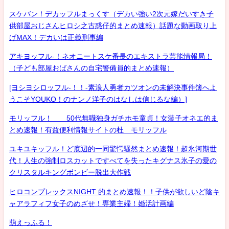
スケバン！デカッフルまっくす（デカい強い2次元嫁だいすき子
供部屋おじさんヒロシ之古惑仔的まとめ速報）話題な動画取り上
げMAX！デカいは正義刑事編
アキヨッフル-！ネオニートスケ番長のエキストラ芸能情報局！
（子ども部屋おばさんの自宅警備員的まとめ速報）
[ヨシヨシロッフル-！！-素浪人勇者カツオンの未解決事件簿へよ
うこそYOUKO！のナンノ洋子のはなしは信じるな編）]
モリッフル！ 50代無職独身ガチホモ童貞！女装子オネエ的ま
とめ速報！有益便利情報サイトの杜 モリッフル
ユキユキッフル！ど底辺的一同驚愕騒然まとめ速報！超氷河期世
代！人生の強制ロスカットですべてを失ったキグナス氷子の愛の
クリスタルキングボンビー脱出大作戦
ヒロコンプレックスNIGHT 的まとめ速報！！子供が欲しいど陰キ
ャアラフィフ女子のめざせ！専業主婦！婚活計画編
萌えっふる！