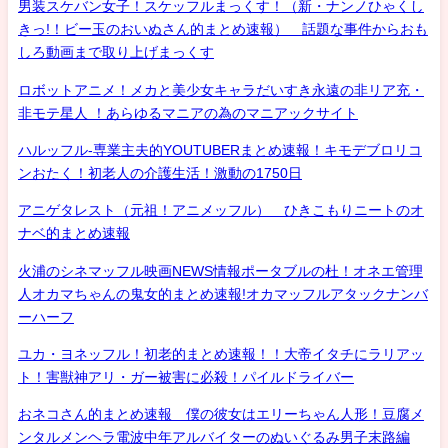
男装スケバン女子！スケッフルまっくす！（新・ナンノひゃくし
きっ!！ビー玉のおいぬさん的まとめ速報） 話題な事件からおも
しろ動画まで取り上げまっくす
ロボットアニメ！メカと美少女キャラだいすき永遠の非リア充・
非モテ星人 ！あらゆるマニアの為のマニアックサイト
ハルッフル-専業主夫的YOUTUBERまとめ速報！キモデブロリコ
ンおたく！初老人の介護生活！激動の1750日
アニゲタレスト（元祖！アニメッフル） ひきこもりニートのオ
ナベ的まとめ速報
火浦のシネマッフル映画NEWS情報ポータブルの杜！オネエ管理
人オカマちゃんの鬼女的まとめ速報!オカマッフルアタックナンバ
ーハーフ
ユカ・ヨネッフル！初老的まとめ速報！！大帝イタチにラリアッ
ト！害獣神アリ・ガー被害に必殺！パイルドライバー
おネコさん的まとめ速報 僕の彼女はエリーちゃん人形！豆腐メ
ンタルメンヘラ電波中年アルバイターのぬいぐるみ男子末路編