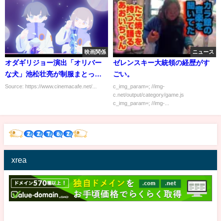
映画関係
ニュース
オダギリジョー演出「オリバー
ゼレンスキー大統領の経歴がす
な犬」池松壮亮が制服まとった
ごい。
メインビジュアル公開
Source: https://www.cinemacafe.net/...
c_img_param=; //img-
c.net/output/category/game.js
c_img_param=; //img-...
xrea