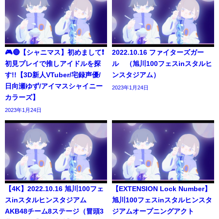
🎮🔴【シャニマス】初めまして❗️
2022.10.16 ファイターズガー
初見プレイで推しアイドルを探
ル （旭川100フェスinスタルヒ
す!!【3D新人VTuber/宅録声優/
ンスタジアム）
日向瀬ゆず/アイマスシャイニー
2023年1月24日
カラーズ】
2023年1月24日
【4K】2022.10.16 旭川100フェ
【EXTENSION Lock Number】
スinスタルヒンスタジアム
旭川100フェスinスタルヒンスタ
AKB48チーム8ステージ（冒頭3
ジアムオープニングアクト