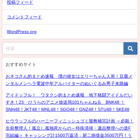
投稿フィード
コメントフィード
WordPress.org
おすすめサイト
おネコさん的まとめ速報 僕の彼女はエリーちゃん人形！豆腐メ
ンタルメンヘラ電波中年アルバイターのぬいぐるみ男子末路編
アイドッフル！ ワタクシ的まとめ速報 地下格闘アイドルだい
すき！23 ひうらのアニメ放送局101ちゃんねる BNK48 ！
SNH48！JKT48！MNL48！SGO48！GNZ48！STU48！SKE48
ヒウラッフルのハーニーフィニッシュゴミ屋敷補完計画 ＜必殺！
生前整理人！孤立し孤独死からの～特殊清掃・遺品整理への道F
完結編＞ キャッシング計1500万返済：厨二病借金3500万円！う