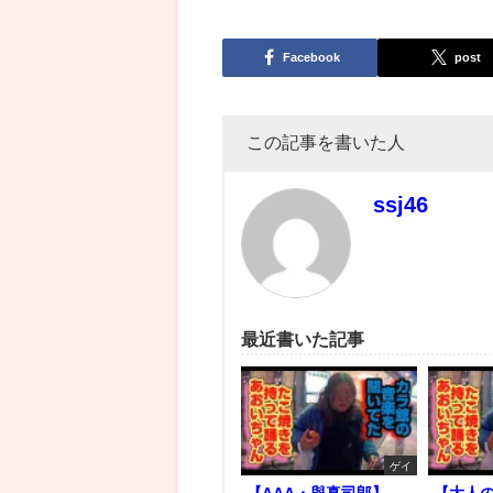
Facebook
post
この記事を書いた人
ssj46
最近書いた記事
ゲイ
【AAA・與真司郎】
【大人