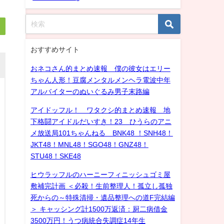
おすすめサイト
おネコさん的まとめ速報 僕の彼女はエリー
ちゃん人形！豆腐メンタルメンヘラ電波中年
アルバイターのぬいぐるみ男子末路編
アイドッフル！ ワタクシ的まとめ速報 地
下格闘アイドルだいすき！23 ひうらのアニ
メ放送局101ちゃんねる BNK48 ！SNH48！
JKT48！MNL48！SGO48！GNZ48！
STU48！SKE48
ヒウラッフルのハーニーフィニッシュゴミ屋
敷補完計画 ＜必殺！生前整理人！孤立し孤独
死からの～特殊清掃・遺品整理への道F完結編
＞ キャッシング計1500万返済：厨二病借金
3500万円！うつ病統合失調症14年生