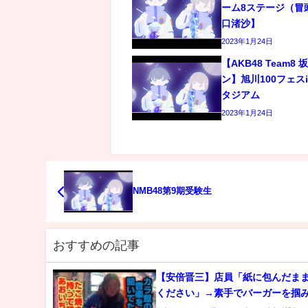
ーム8ステージ（冒
口渚沙】
2023年1月24日
【AKB48 Team
ン】旭川100フェス
タジアム
2023年1月24日
NMB48第9期受験生
おすすめの記事
【安倍晋三】店員「紙に包んだま
ください」→素手でバーガーを掴