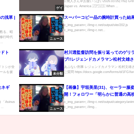
#funny #couplegoals #カップル 
1:廃人さん＠お腹いっぱい2026.03.05(Thu) Greeti
Japan vs. America 🇯🇵🇺🇸 When ...
ップル
ゲイ
の浅草 |
スーパーコピー品の腕時計買った結
c_img_param=; //img-c.net/output/site/202.js
c_img_param=; //img-c.net...
甦る、昭
修行時代
ニュース
..
ンドト
村川透監督訪問を振り返ってのゲリ
ブ!!レジェンドカメラマン松村文雄
のご質問を概要欄からお寄せください
ンドトシが全
あぶない刑事 レジェンドカメラマン 松村文雄
ールを披
ご質問 https://docs.google.com/forms/d/1FGXw
未分類
先生ネギ
【画像】宇垣美里(31)、セーラー服
開！フォロワー「明らかに普通の高
り可愛い」
「Asinus
c_img_param=; //img-c.net/output/category/anim
..
c_img_param=; //img...
ニュース