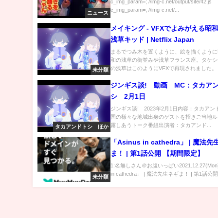
す
c_img_param=; //img-c.net/output/site/42.js
c_img_param=; //img-c.net/...
ニュース
メイキング - VFXでよみがえる昭和
浅草キッド | Netflix Japan
まるでつみ木を置くように、絵を描くように
和の浅草の街並みや浅草フランス座。タケシ
の浅草はこのようにVFXで再現されました。 .
未分類
ジンギス談! 動画 MC：タカア
シ 2月1日
ジンギス談! 2023年2月1日内容：タカア
国の様々な地域出身のゲストを招きご当地ル
露しあうトーク番組出演者：タカアンド...
タカアンドトシ ほか
「Asinus in cathedra」 | 魔法
ま！ | 第1話公開 【期間限定】
1:名無しさん＠お腹いっぱい2021.12.27(Mon) 
in cathedra」 | 魔法先生ネギま！ | 第1話公開 .
未分類