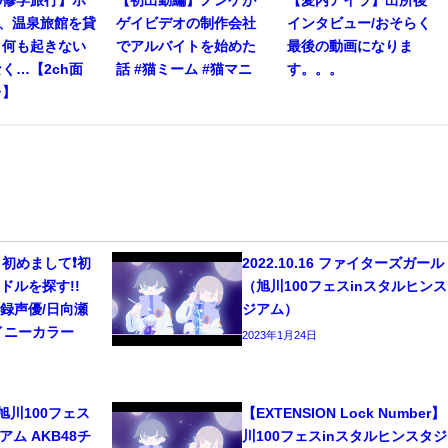
人、温泉旅館を貸
ゲイビデオの制作会社
インタビュー/おそらく
。何も起きない
でアルバイトを始めた
最後の動画になりま
く…【2ch面
話 #猫ミーム #猫マニ
す。。。
レ】
初めまして❗️初
2022.10.16 ファイターズガー
ドルを探す!!
（旭川100フェスinスタルヒン
/宅録声優/日向瀬
ジアム）
イニーカラー
2023年1月24日
6 旭川100フェス
【EXTENSION Lock Number】
ム AKB48チ
川100フェスinスタルヒンスタ