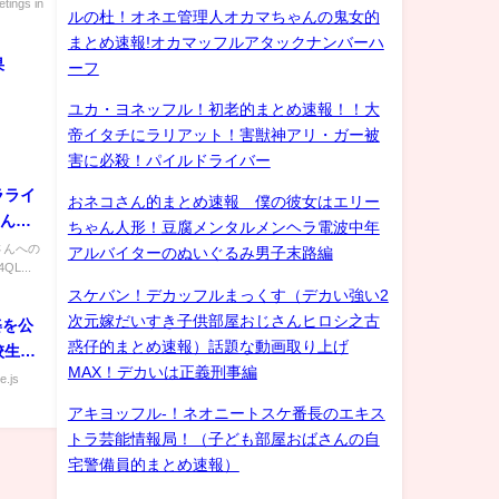
#同性カ
ngs in
ルの杜！オネエ管理人オカマちゃんの鬼女的
まとめ速報!オカマッフルアタックナンバーハ
果
ーフ
ユカ・ヨネッフル！初老的まとめ速報！！大
帝イタチにラリアット！害獣神アリ・ガー被
害に必殺！パイルドライバー
ラライ
おネコさん的まとめ速報 僕の彼女はエリー
さんへ
ちゃん人形！豆腐メンタルメンヘラ電波中年
!!
さんへの
アルバイターのぬいぐるみ男子末路編
4QL...
スケバン！デカッフルまっくす（デカい強い2
次元嫁だいすき子供部屋おじさんヒロシ之古
姿を公
惑仔的まとめ速報）話題な動画取り上げ
校生よ
MAX！デカいは正義刑事編
e.js
アキヨッフル-！ネオニートスケ番長のエキス
トラ芸能情報局！（子ども部屋おばさんの自
宅警備員的まとめ速報）