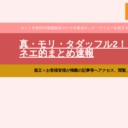
ネット乞食50代無職独身ガチホモ童貞ギング・ゲイなー女装子
真・モリ・タダッフル2！
ネエ的まとめ速報
孤立＜お客様皆様が掲載の記事等へアクセス、閲覧