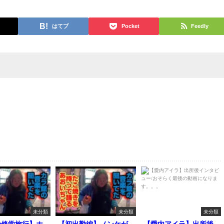
はてブ
Pocket
Feedly
未分類
未分類
未分類
の修学旅行】ホ
【初出勤編】ノンケが
【愛内アイラ】出所後