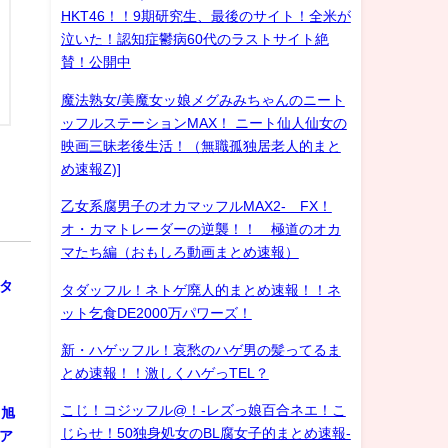
HKT46！！9期研究生、最後のサイト！全米が
泣いた！認知症鬱病60代のラストサイト絶
賛！公開中
魔法熟女/美魔女ッ娘メグみみちゃんのニート
ッフルステーションMAX！ ニート仙人仙女の
映画三昧老後生活！（無職孤独居老人的まと
め速報Z)]
乙女系腐男子のオカマッフルMAX2- FX！
オ・カマトレーダーの逆襲！！ 極道のオカ
マたち編（おもしろ動画まとめ速報）
ル
スタ
タダッフル！ネトゲ廃人的まとめ速報！！ネ
ット乞食DE2000万パワーズ！
新・ハゲッフル！哀愁のハゲ男の髪ってるま
とめ速報！！激しくハゲっTEL？
こじ！コジッフル@！-レズっ娘百合ネエ！こ
 旭
じらせ！50独身処女のBL腐女子的まとめ速報-
ジア