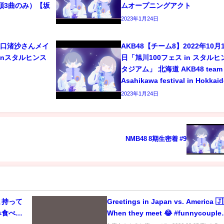
頭3曲のみ）【坂
ムオープニングアクト
2023年1月24日
8 坂口渚沙さんメイ
AKB48【チーム8】2022年10月1
inスタルヒンス
日「旭川100フェス in スタルヒ
タジアム」 北海道 AKB48 team 
Asahikawa festival in Hokkai
2023年1月24日
NMB48 8期生密着 #9
ま持って
Greetings in Japan vs. America 🇯
み食べ出
When they meet 😂 #funnycouple