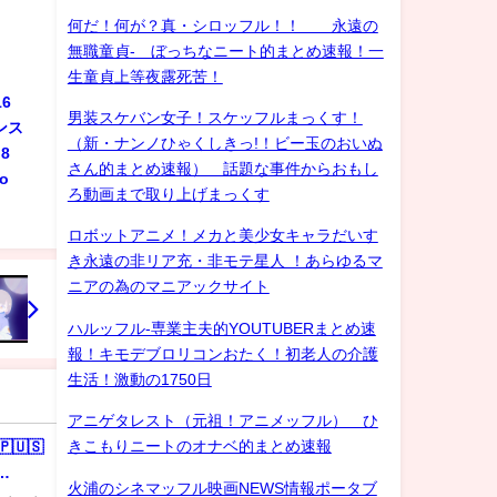
何だ！何が？真・シロッフル！！ 永遠の
無職童貞- ぼっちなニート的まとめ速報！一
生童貞上等夜露死苦！
6
男装スケバン女子！スケッフルまっくす！
ンス
（新・ナンノひゃくしきっ!！ビー玉のおいぬ
8
さん的まとめ速報） 話題な事件からおもし
do
ろ動画まで取り上げまっくす
ロボットアニメ！メカと美少女キャラだいす
き永遠の非リア充・非モテ星人 ！あらゆるマ
ニアの為のマニアックサイト
ハルッフル-専業主夫的YOUTUBERまとめ速
報！キモデブロリコンおたく！初老人の介護
生活！激動の1750日
アニゲタレスト（元祖！アニメッフル） ひ
きこもりニートのオナベ的まとめ速報
🇵🇺🇸
火浦のシネマッフル映画NEWS情報ポータブ