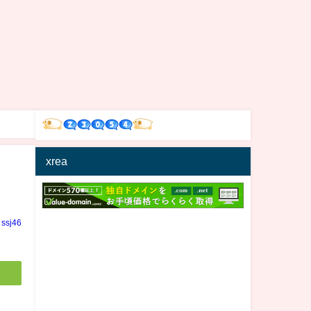
xrea
ssj46