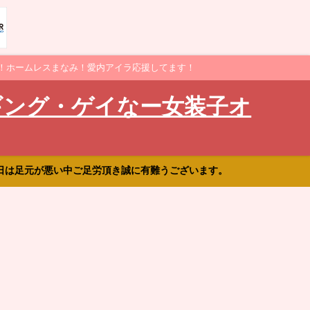
！ホームレスまなみ！愛内アイラ応援してます！
ギング・ゲイなー女装子オ
日は足元が悪い中ご足労頂き誠に有難うございます。