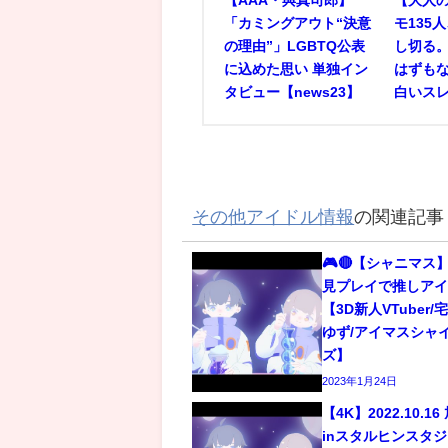
「カミングアウト“決意
モ135
の理由”」LGBTQ公表
し切る
に込めた思い 単独イン
はずもな
タビュー【news23】
白いス
その他アイドル情報
の関連記事
🎮🔴【シャニマス】
見プレイで推しアイ
【3D新人VTuber
ゆず/アイマスシャ
ズ】
2023年1月24日
【4K】2022.10.1
inスタルヒンスタジア