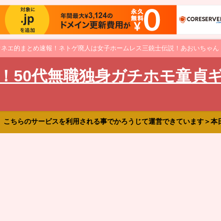
オネエ的まとめ速報！ネトゲ廃人は女子ホームレス三銃士伝説！あおいちゃん
！50代無職独身ガチホモ童貞
、こちらのサービスを利用される事でかろうじて運営できています＞本