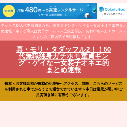
ネット乞食50代無職独身ガチホモ童貞ギング・ゲイなー女装子オネエ的まと
め速報！ネトゲ廃人は女子ホームレス三銃士伝説！あおいちゃん！ホームレ
スまなみ！愛内アイラ応援してます！
真・モリ・タダッフル2！！50
代無職独身ガチホモ童貞ギン
グ・ゲイなー女装子オネエ的
まとめ速報
孤立＜お客様皆様が掲載の記事等へアクセス、閲覧、こちらのサービス
を利用される事でかろうじて運営できています＞本日は足元が悪い中ご
足労頂き誠に有難うございます。