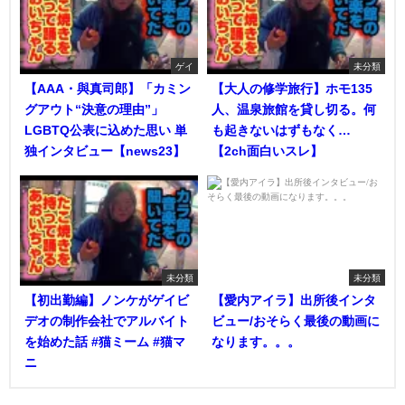
ゲイ
未分類
【AAA・與真司郎】「カミン
【大人の修学旅行】ホモ135
グアウト“決意の理由”」
人、温泉旅館を貸し切る。何
LGBTQ公表に込めた思い 単
も起きないはずもなく…
独インタビュー【news23】
【2ch面白いスレ】
未分類
未分類
【初出勤編】ノンケがゲイビ
【愛内アイラ】出所後インタ
デオの制作会社でアルバイト
ビュー/おそらく最後の動画に
を始めた話 #猫ミーム #猫マ
なります。。。
ニ