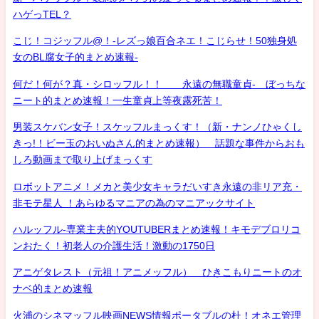
ハゲっTEL？
こじ！コジッフル@！-レズっ娘百合ネエ！こじらせ！50独身処
女のBL腐女子的まとめ速報-
何だ！何が？真・シロッフル！！ 永遠の無職童貞- ぼっちな
ニート的まとめ速報！一生童貞上等夜露死苦！
男装スケバン女子！スケッフルまっくす！（新・ナンノひゃくし
きっ!！ビー玉のおいぬさん的まとめ速報） 話題な事件からおも
しろ動画まで取り上げまっくす
ロボットアニメ！メカと美少女キャラだいすき永遠の非リア充・
非モテ星人 ！あらゆるマニアの為のマニアックサイト
ハルッフル-専業主夫的YOUTUBERまとめ速報！キモデブロリコ
ンおたく！初老人の介護生活！激動の1750日
アニゲタレスト（元祖！アニメッフル） ひきこもりニートのオ
ナベ的まとめ速報
火浦のシネマッフル映画NEWS情報ポータブルの杜！オネエ管理