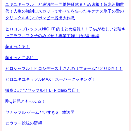
ユキユキッフル！ど底辺的一同驚愕騒然まとめ速報！超氷河期世
代！人生の強制ロスカットですべてを失ったキグナス氷子の愛の
クリスタルキングボンビー脱出大作戦
ヒロコンプレックスNIGHT 的まとめ速報！！子供が欲しいど陰キ
ャアラフィフ女子のめざせ！専業主婦！婚活計画編
萌えっふる！
萌えっとこあに！
ヒロシッフル！ヒロシデース山さんのリフォームひとりDIY！！
ヒロユキユキッフルMAX！スーパークッキング！
徹夜DEテツヤッフル!！レトロ館2号店！
剛Q超児ともっふる！
ヤナッフル ゲームだいすき6！放送局
ヒウラー総統の野望