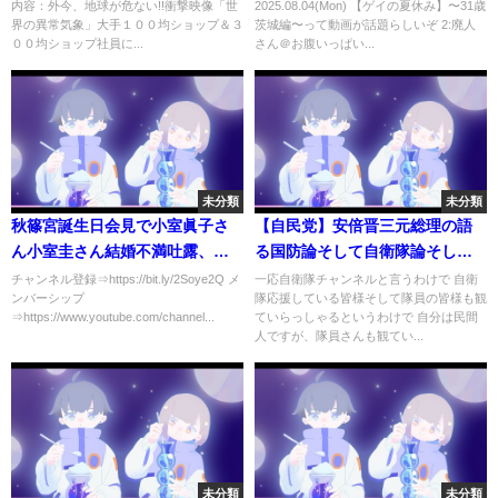
内容：外今、地球が危ない!!衝撃映像「世
2025.08.04(Mon) 【ゲイの夏休み】〜31歳
界の異常気象」大手１００均ショップ＆３
茨城編〜って動画が話題らしいぞ 2:廃人
００均ショップ社員に...
さん＠お腹いっぱい...
未分類
未分類
秋篠宮誕生日会見で小室眞子さ
【自民党】安倍晋三元総理の語
ん小室圭さん結婚不満吐露、小
る国防論そして自衛隊論そして
室圭に不信感？じゃあ何で結婚
憲法改正 令和4年5月5日愛媛県
チャンネル登録⇒https://bit.ly/2Soye2Q メ
一応自衛隊チャンネルと言うわけで 自衛
ンバーシップ
隊応援している皆様そして隊員の皆様も観
許可したと突っ込み殺到【カッ
松山市
⇒https://www.youtube.com/channel...
ていらっしゃるというわけで 自分は民間
パえんちょー】
人ですが、隊員さんも観てい...
未分類
未分類