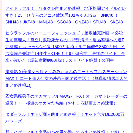
アイドッフル！ ワタクシ的まとめ速報 地下格闘アイドルだい
すき！23 ひうらのアニメ放送局101ちゃんねる BNK48 ！
SNH48！JKT48！MNL48！SGO48！GNZ48！STU48！SKE48
ヒウラッフルのハーニーフィニッシュゴミ屋敷補完計画 ＜必殺！
生前整理人！孤立し孤独死からの～特殊清掃・遺品整理への道F
完結編＞ キャッシング計1500万返済：厨二病借金3500万円！う
つ病統合失調症14年生HKT46！！9期研究生、最後のサイト！全
米が泣いた！認知症鬱病60代のラストサイト絶賛！公開中
魔法熟女/美魔女ッ娘メグみみちゃんのニートッフルステーション
MAX！ ニート仙人仙女の映画三昧老後生活！（無職孤独居老人的
まとめ速報Z)]
乙女系腐男子のオカマッフルMAX2- FX！オ・カマトレーダーの
逆襲！！ 極道のオカマたち編（おもしろ動画まとめ速報）
タダッフル！ネトゲ廃人的まとめ速報！！ネット乞食DE2000万
パワーズ！
新・ハゲッフル！哀愁のハゲ男の髪ってるまとめ速報！！激しく