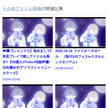
その他アイドル情報
の関連記事
🎮🔴【シャニマス】初めまして❗️
2022.10.16 ファイターズガー
初見プレイで推しアイドルを探
ル （旭川100フェスinスタルヒ
す!!【3D新人VTuber/宅録声優/
ンスタジアム）
日向瀬ゆず/アイマスシャイニー
2023年1月24日
カラーズ】
2023年1月24日