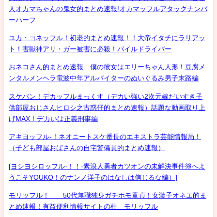
人オカマちゃんの鬼女的まとめ速報!オカマッフルアタックナンバ
ーハーフ
ユカ・ヨネッフル！初老的まとめ速報！！大帝イタチにラリアッ
ト！害獣神アリ・ガー被害に必殺！パイルドライバー
おネコさん的まとめ速報 僕の彼女はエリーちゃん人形！豆腐メ
ンタルメンヘラ電波中年アルバイターのぬいぐるみ男子末路編
スケバン！デカッフルまっくす（デカい強い2次元嫁だいすき子
供部屋おじさんヒロシ之古惑仔的まとめ速報）話題な動画取り上
げMAX！デカいは正義刑事編
アキヨッフル-！ネオニートスケ番長のエキストラ芸能情報局！
（子ども部屋おばさんの自宅警備員的まとめ速報）
[ヨシヨシロッフル-！！-素浪人勇者カツオンの未解決事件簿へよ
うこそYOUKO！のナンノ洋子のはなしは信じるな編）]
モリッフル！ 50代無職独身ガチホモ童貞！女装子オネエ的ま
とめ速報！有益便利情報サイトの杜 モリッフル