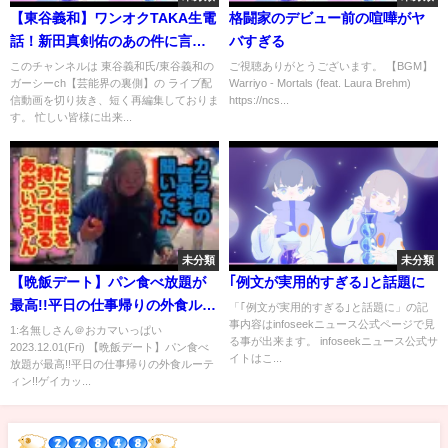
【東谷義和】ワンオクTAKA生電
格闘家のデビュー前の喧嘩がヤ
話！新田真剣佑のあの件に言及...
バすぎる
芸能界の裏側 芸能界の闇【切り
このチャンネルは 東谷義和氏/東谷義和の
ご視聴ありがとうございます。 【BGM】
ガーシーch【芸能界の裏側】の ライブ配
Warriyo - Mortals (feat. Laura Brehm)
抜き/ガーシーch】
信動画を切り抜き、短く再編集しておりま
https://ncs...
す。 忙しい皆様に出来...
未分類
未分類
【晩飯デート】パン食べ放題が
｢例文が実用的すぎる｣と話題に
最高!!平日の仕事帰りの外食ルー
「｢例文が実用的すぎる｣と話題に」の記
事内容はinfoseekニュース公式ページで見
ティン!!ゲイカップル
1:名無しさん＠おカマいっぱい
る事が出来ます。 infoseekニュース公式サ
2023.12.01(Fri) 【晩飯デート】パン食べ
イトはこ...
放題が最高!!平日の仕事帰りの外食ルーテ
ィン!!ゲイカッ...