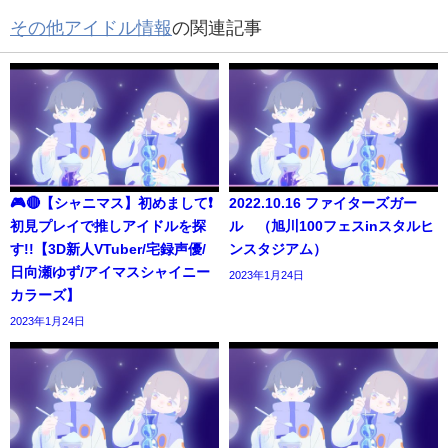
その他アイドル情報
の関連記事
🎮🔴【シャニマス】初めまして❗️
2022.10.16 ファイターズガー
初見プレイで推しアイドルを探
ル （旭川100フェスinスタルヒ
す!!【3D新人VTuber/宅録声優/
ンスタジアム）
日向瀬ゆず/アイマスシャイニー
2023年1月24日
カラーズ】
2023年1月24日