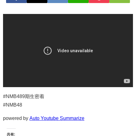
#NMB489期生密着
#NMB48
powered by
Auto Youtube Summarize
共有: