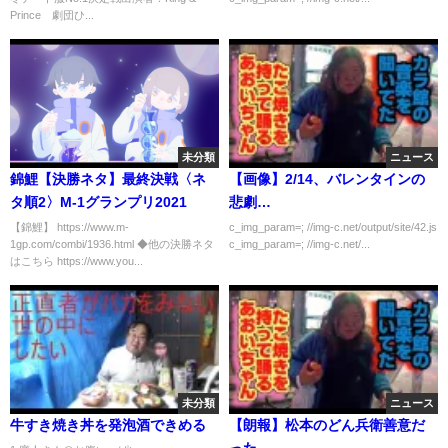
Prince 劇団ひ...
未分類
ニュース
錦鯉【決勝ネタ】最終決戦〈ネ
【画像】2/14、バレンタインの
タ順2〉M-1グランプリ2021
悲劇…
【錦鯉】 https://www.m-
c_img_param=; //img-c.net/output/site/42.js
1gp.com/combi/1936.html ◆他の決勝ネタ
c_img_param=; //img-c.net/...
はこちら https://www.you...
未分類
ニュース
牛すき焼き丼を発泡酒できめる
【朗報】松本のどん兵衛善意だ
った