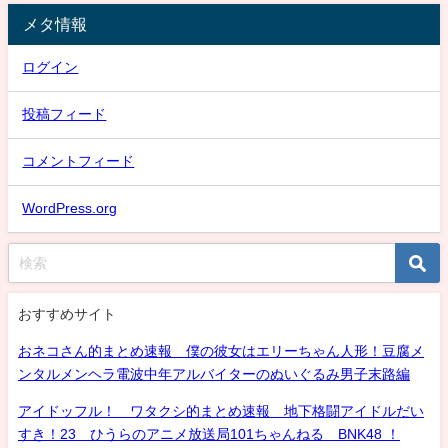
メタ情報
ログイン
投稿フィード
コメントフィード
WordPress.org
おすすめサイト
おネコさん的まとめ速報 僕の彼女はエリーちゃん人形！豆腐メ
ンタルメンヘラ電波中年アルバイターのぬいぐるみ男子末路編
アイドッフル！ ワタクシ的まとめ速報 地下格闘アイドルだい
すき！23 ひうらのアニメ放送局101ちゃんねる BNK48 ！