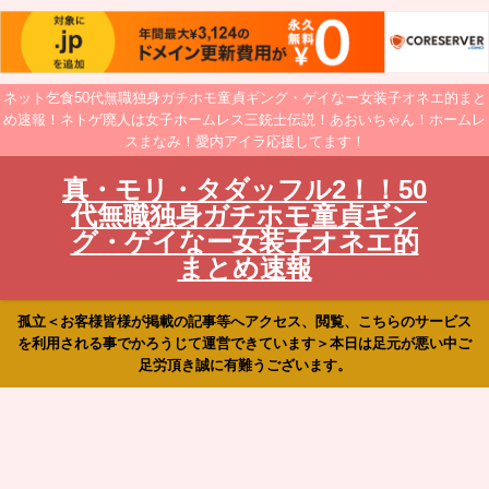
ネット乞食50代無職独身ガチホモ童貞ギング・ゲイなー女装子オネエ的まと
め速報！ネトゲ廃人は女子ホームレス三銃士伝説！あおいちゃん！ホームレ
スまなみ！愛内アイラ応援してます！
真・モリ・タダッフル2！！50
代無職独身ガチホモ童貞ギン
グ・ゲイなー女装子オネエ的
まとめ速報
孤立＜お客様皆様が掲載の記事等へアクセス、閲覧、こちらのサービス
を利用される事でかろうじて運営できています＞本日は足元が悪い中ご
足労頂き誠に有難うございます。