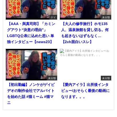
ゲイ
未分類
【AAA・與真司郎】「カミン
【大人の修学旅行】ホモ135
グアウト“決意の理由”」
人、温泉旅館を貸し切る。何
LGBTQ公表に込めた思い 単
も起きないはずもなく…
独インタビュー【news23】
【2ch面白いスレ】
未分類
未分類
【初出勤編】ノンケがゲイビ
【愛内アイラ】出所後インタ
デオの制作会社でアルバイト
ビュー/おそらく最後の動画に
を始めた話 #猫ミーム #猫マ
なります。。。
ニ