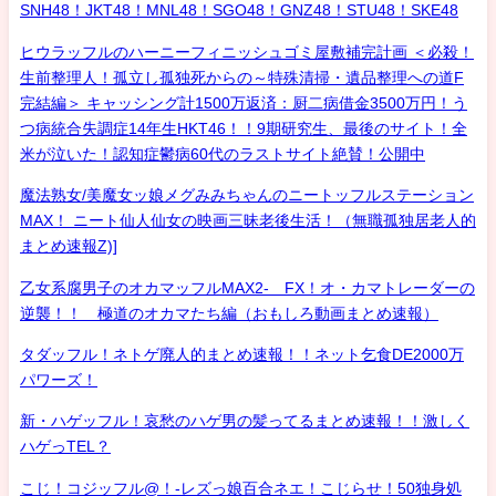
SNH48！JKT48！MNL48！SGO48！GNZ48！STU48！SKE48
ヒウラッフルのハーニーフィニッシュゴミ屋敷補完計画 ＜必殺！
生前整理人！孤立し孤独死からの～特殊清掃・遺品整理への道F
完結編＞ キャッシング計1500万返済：厨二病借金3500万円！う
つ病統合失調症14年生HKT46！！9期研究生、最後のサイト！全
米が泣いた！認知症鬱病60代のラストサイト絶賛！公開中
魔法熟女/美魔女ッ娘メグみみちゃんのニートッフルステーション
MAX！ ニート仙人仙女の映画三昧老後生活！（無職孤独居老人的
まとめ速報Z)]
乙女系腐男子のオカマッフルMAX2- FX！オ・カマトレーダーの
逆襲！！ 極道のオカマたち編（おもしろ動画まとめ速報）
タダッフル！ネトゲ廃人的まとめ速報！！ネット乞食DE2000万
パワーズ！
新・ハゲッフル！哀愁のハゲ男の髪ってるまとめ速報！！激しく
ハゲっTEL？
こじ！コジッフル@！-レズっ娘百合ネエ！こじらせ！50独身処