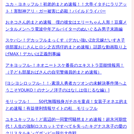
ユカ・ヨネッフル！初老的まとめ速報！！大帝イタチにラリアッ
ト！害獣神アリ・ガー被害に必殺！パイルドライバー
おネコさん的まとめ速報 僕の彼女はエリーちゃん人形！豆腐メ
ンタルメンヘラ電波中年アルバイターのぬいぐるみ男子末路編
スケバン！デカッフルまっくす（デカい強い2次元嫁だいすき子
供部屋おじさんヒロシ之古惑仔的まとめ速報）話題な動画取り上
げMAX！デカいは正義刑事編
アキヨッフル-！ネオニートスケ番長のエキストラ芸能情報局！
（子ども部屋おばさんの自宅警備員的まとめ速報）
[ヨシヨシロッフル-！！-素浪人勇者カツオンの未解決事件簿へよ
うこそYOUKO！のナンノ洋子のはなしは信じるな編）]
モリッフル！ 50代無職独身ガチホモ童貞！女装子オネエ的ま
とめ速報！有益便利情報サイトの杜 モリッフル
ユキユキッフル！ど底辺的一同驚愕騒然まとめ速報！超氷河期世
代！人生の強制ロスカットですべてを失ったキグナス氷子の愛の
クリスタルキングボンビー脱出大作戦