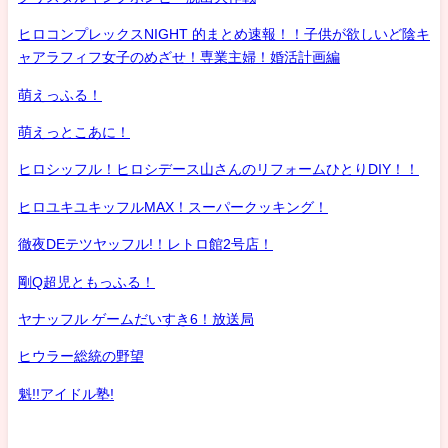
ヒロコンプレックスNIGHT 的まとめ速報！！子供が欲しいど陰キ
ャアラフィフ女子のめざせ！専業主婦！婚活計画編
萌えっふる！
萌えっとこあに！
ヒロシッフル！ヒロシデース山さんのリフォームひとりDIY！！
ヒロユキユキッフルMAX！スーパークッキング！
徹夜DEテツヤッフル!！レトロ館2号店！
剛Q超児ともっふる！
ヤナッフル ゲームだいすき6！放送局
ヒウラー総統の野望
魁!!アイドル塾!