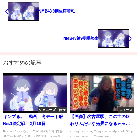
NMB48 9期生密着#1
NMB48第9期受験生
おすすめの記事
ジャニーズ ほか
ニュース
キンプる。 動画 冬デート服
【画像】名古屋駅、この世の終
No.1決定戦 2月18日
わりみたいな光景になるｗｗｗ
ｗｗ
King & Princeる。 2023年2月18日内容：
c_img_param=; //img-c.net/output/site/42.js
冬デート服No.1決定戦出演者：King &
c_img_param=; //img-c.net/...