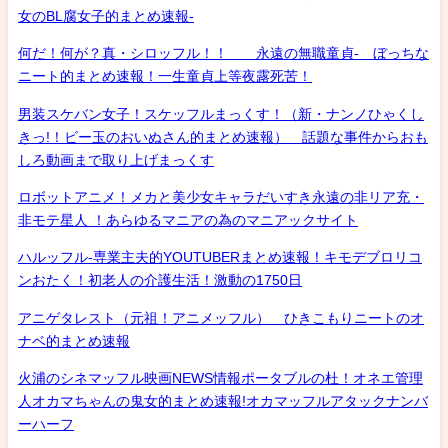
女のBL腐女子的まとめ速報-
何だ！何が？真・シロッフル！！ 永遠の無職童貞- ぼっちな
ニート的まとめ速報！一生童貞上等夜露死苦！
男装スケバン女子！スケッフルまっくす！（新・ナンノひゃくし
きっ!！ビー玉のおいぬさん的まとめ速報） 話題な事件からおも
しろ動画まで取り上げまっくす
ロボットアニメ！メカと美少女キャラだいすき永遠の非リア充・
非モテ星人 ！あらゆるマニアの為のマニアックサイト
ハルッフル-専業主夫的YOUTUBERまとめ速報！キモデブロリコ
ンおたく！初老人の介護生活！激動の1750日
アニゲタレスト（元祖！アニメッフル） ひきこもりニートのオ
ナベ的まとめ速報
火浦のシネマッフル映画NEWS情報ポータブルの杜！オネエ管理
人オカマちゃんの鬼女的まとめ速報!オカマッフルアタックナンバ
ーハーフ