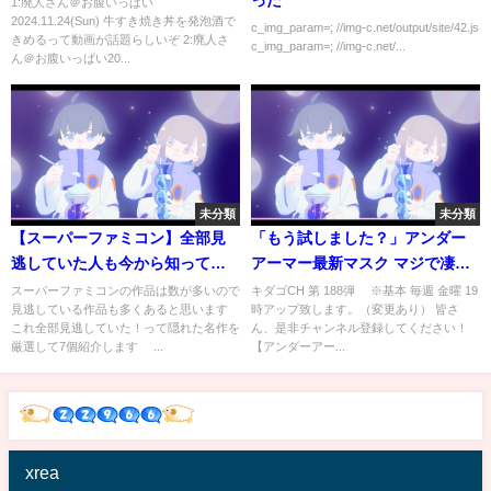
1:廃人さん＠お腹いっぱい
2024.11.24(Sun) 牛すき焼き丼を発泡酒で
c_img_param=; //img-c.net/output/site/42.js
きめるって動画が話題らしいぞ 2:廃人さ
c_img_param=; //img-c.net/...
ん＠お腹いっぱい20...
未分類
未分類
【スーパーファミコン】全部見
「もう試しました？」アンダー
逃していた人も今から知っても
アーマー最新マスク マジで凄い
遅くない！超隠れた名作 7選
です！！
スーパーファミコンの作品は数が多いので
キダゴCH 第 188弾 ※基本 毎週 金曜 19
見逃している作品も多くあると思います
時アップ致します。（変更あり） 皆さ
これ全部見逃していた！って隠れた名作を
ん、是非チャンネル登録してください！
厳選して7個紹介します ...
【アンダーアー...
xrea