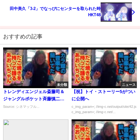
田中美久「3-2」でなっぴにセンターを取られた時
HKT48
おすすめの記事
未分類
ニュース
トレンディエンジェル斎藤司＆
【祝】トイ・ストーリー5がつい
ジャングルポケット斉藤慎二
に公開へ
KinKi Kids「愛のかたまり」
Source: シネマッフル...
c_img_param=; //img-c.net/output/site/42.js
c_img_param=; //img-c.net/...
【高画質】