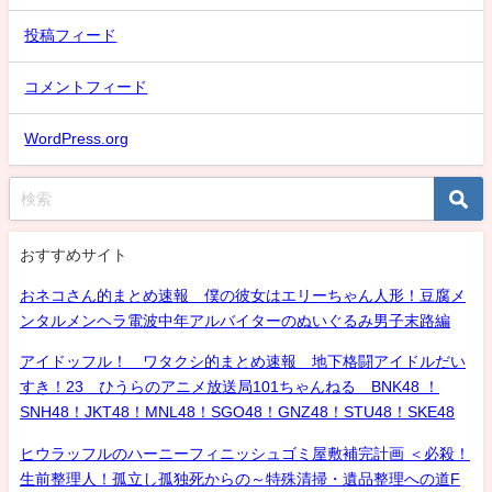
投稿フィード
コメントフィード
WordPress.org
おすすめサイト
おネコさん的まとめ速報 僕の彼女はエリーちゃん人形！豆腐メ
ンタルメンヘラ電波中年アルバイターのぬいぐるみ男子末路編
アイドッフル！ ワタクシ的まとめ速報 地下格闘アイドルだい
すき！23 ひうらのアニメ放送局101ちゃんねる BNK48 ！
SNH48！JKT48！MNL48！SGO48！GNZ48！STU48！SKE48
ヒウラッフルのハーニーフィニッシュゴミ屋敷補完計画 ＜必殺！
生前整理人！孤立し孤独死からの～特殊清掃・遺品整理への道F