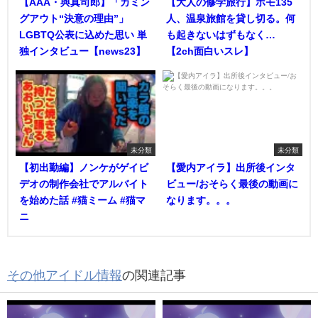
【AAA・與真司郎】「カミン
【大人の修学旅行】ホモ135
グアウト“決意の理由”」
人、温泉旅館を貸し切る。何
LGBTQ公表に込めた思い 単
も起きないはずもなく…
独インタビュー【news23】
【2ch面白いスレ】
未分類
未分類
【初出勤編】ノンケがゲイビ
【愛内アイラ】出所後インタ
デオの制作会社でアルバイト
ビュー/おそらく最後の動画に
を始めた話 #猫ミーム #猫マ
なります。。。
ニ
その他アイドル情報
の関連記事