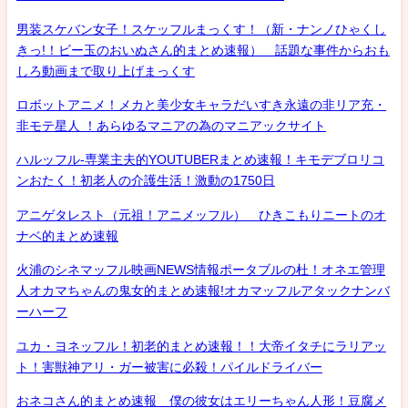
男装スケバン女子！スケッフルまっくす！（新・ナンノひゃくし
きっ!！ビー玉のおいぬさん的まとめ速報） 話題な事件からおも
しろ動画まで取り上げまっくす
ロボットアニメ！メカと美少女キャラだいすき永遠の非リア充・
非モテ星人 ！あらゆるマニアの為のマニアックサイト
ハルッフル-専業主夫的YOUTUBERまとめ速報！キモデブロリコ
ンおたく！初老人の介護生活！激動の1750日
アニゲタレスト（元祖！アニメッフル） ひきこもりニートのオ
ナベ的まとめ速報
火浦のシネマッフル映画NEWS情報ポータブルの杜！オネエ管理
人オカマちゃんの鬼女的まとめ速報!オカマッフルアタックナンバ
ーハーフ
ユカ・ヨネッフル！初老的まとめ速報！！大帝イタチにラリアッ
ト！害獣神アリ・ガー被害に必殺！パイルドライバー
おネコさん的まとめ速報 僕の彼女はエリーちゃん人形！豆腐メ