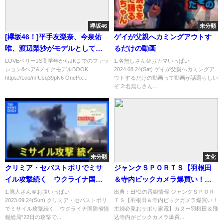
欅坂46
未分類
[欅坂46！]平手友梨奈、今泉佑
ゲイが父親へカミングアウトす
唯、渡辺梨沙がモデルとして復
るだけの動画
刻版「Love Berry」に登場！ 12
LOVEベリーJS高学年からJKまでのファッ
1:名無しさん＠おカマいっぱい
ション&ヘア&メイクモデルBOOK
2024.08.24(Sat) ゲイが父親へカミングア
月25日発売（画像あり）
https://t.co/mfUsq39pN6 OnePix...
ウトするだけの動画って動画が話題らしい
ぞ 2:名無しさん...
未分類
文化
クリミア・セバストポリでミサ
ジャンクＳＰＯＲＴＳ【羽根田
イル攻撃続く ウクライナ国防
＆寺内ビックカメラ爆買い！主
省情報総局“22日の攻撃で9人死
婦必見おサボり家電】[字][デ]…
1:廃人さん＠お腹いっぱい
出典：EPGの番組情報 ジャンクＳＰＯＲ
2023.09.24(Sun) クリミア・セバストポリ
ＴＳ【羽根田＆寺内ビックカメラ爆買い！
亡”｜TBS NEWS DIG
の番組内容解析まとめ
でミサイル攻撃続く ウクライナ国防省情
主婦必見おサボり家電】カヌー羽根田＆飛
報総局“22日の攻撃で...
込寺内がビックカメラ爆買...