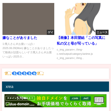
ゲイ
ニュース
嫌なことがありました
【画像】本田望結「この写真に
私の父と母が写っている」
1:廃人さん＠お腹いっぱい
2025.06.09(Mon) 嫌なことがありましたっ
c_img_param=; //img-
て動画が話題らしいぞ 2:廃人さん＠お腹
c.net/output/category/anime.js
いっぱい2025.0...
c_img_param=; //img...
xrea