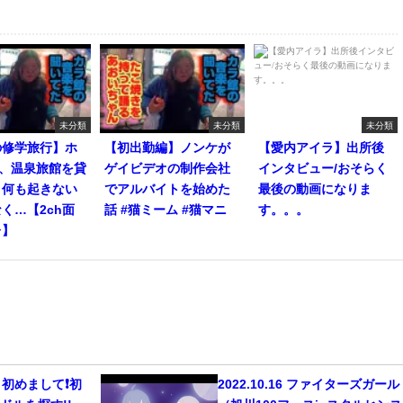
未分類
未分類
未分類
の修学旅行】ホ
【初出勤編】ノンケが
【愛内アイラ】出所後
人、温泉旅館を貸
ゲイビデオの制作会社
インタビュー/おそらく
。何も起きない
でアルバイトを始めた
最後の動画になりま
く…【2ch面
話 #猫ミーム #猫マニ
す。。。
レ】
初めまして❗️初
2022.10.16 ファイターズガー