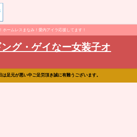
！ホームレスまなみ！愛内アイラ応援してます！
ギング・ゲイなー女装子オ
日は足元が悪い中ご足労頂き誠に有難うございます。