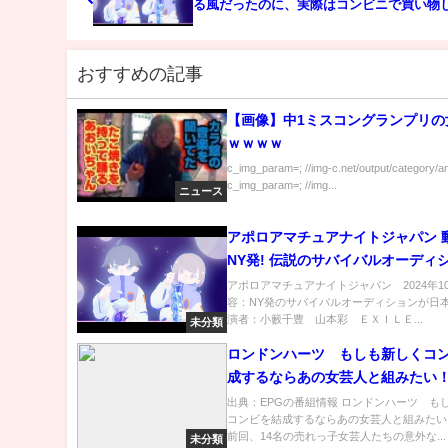
る風だったのに、実際はコンビニで買い物
件
おすすめの記事
【画像】中1ミスコングランプリの
ｗｗｗｗ
c_img_param=; //img-c.net/output/category/a
c_img_param=; //img...
ニュース
アポロアマチュアナイトジャパン
NY発! 伝説のサバイバルオーデ
10月18日
アポロアマチュアナイトジャパン 2024年10
容：NY発のサバイバルオーディションが日
演者：小籔千豊 山本彩 ＥＸＩＬＥ...
未分類
ロンドンハーツ もしも新しくコ
成するならあの女芸人と組みたい
[字]…の番組内容解析まとめ
出典：EPGの番組情報 ロンドンハーツ も
コンビを結成するならあの女芸人と組みたい
前回、14名の売れっ子女芸人たちの意外な...
未分類