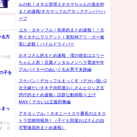
ルの杜！オネエ管理人オカマちゃんの鬼女的
まとめ速報!オカマッフルアタックナンバーハ
ーフ
ユカ・ヨネッフル！初老的まとめ速報！！大
いる方
帝イタチにラリアット！害獣神アリ・ガー被
害に必殺！パイルドライバー
おネコさん的まとめ速報 僕の彼女はエリー
ニワトリの品
ちゃん人形！豆腐メンタルメンヘラ電波中年
アルバイターのぬいぐるみ男子末路編
女の子を
スケバン！デカッフルまっくす（デカい強い2
次元嫁だいすき子供部屋おじさんヒロシ之古
惑仔的まとめ速報）話題な動画取り上げ
MAX！デカいは正義刑事編
しまっ
アキヨッフル-！ネオニートスケ番長のエキス
】
トラ芸能情報局！（子ども部屋おばさんの自
今色々な
宅警備員的まとめ速報）
す。 正