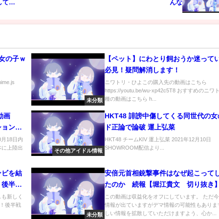
してた
んな
女の子ｗ
【ペット】にわとり飼おうか迷って
必見！疑問解消します！
nime.js
ニワトリ・ひよこの購入先の動画はこちら
https://youtu.be/wu-xp42c5T8 おすすめの
種の動画はこちら h...
未分類
 動画
HKT48 誹謗中傷してくる同世代の
ィション
ド正論で論破 運上弘菜
月18日内
HKT48 チームKIV 運上弘菜 2021年12月10日
本に上陸出
SHOWROOM配信より...
その他アイドル情報
ンビを結
安倍元首相銃撃事件はなぜ起こって
！後半戦
たのか 続報【堀江貴文 切り抜き
しも新しく
この動画は収益化をオフにしています。 ただ
！後半戦
情報が出ていますがデマ情報の可能性もありま
しい情報を拡散していただけますよう、心か...
未分類