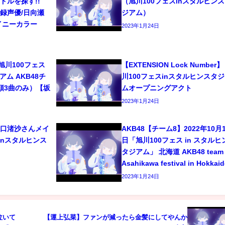
ドルを探す!!
（旭川100フェスinスタルヒン
/宅録声優/日向瀬
ジアム）
イニーカラー
2023年1月24日
6 旭川100フェス
【EXTENSION Lock Number】
ム AKB48チ
川100フェスinスタルヒンスタ
頭3曲のみ）【坂
ムオープニングアクト
2023年1月24日
8 坂口渚沙さんメイ
AKB48【チーム8】2022年10月1
inスタルヒンス
日「旭川100フェス in スタルヒ
タジアム」 北海道 AKB48 team 
Asahikawa festival in Hokkai
2023年1月24日
泣いて
【運上弘菜】ファンが減ったら金髪にしてやんか