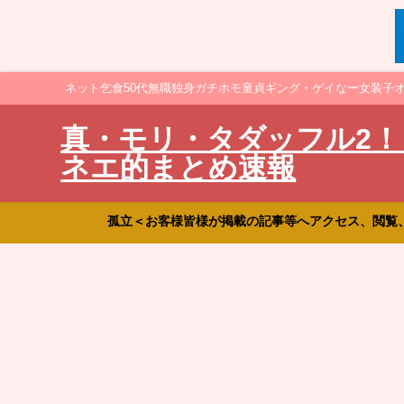
ネット乞食50代無職独身ガチホモ童貞ギング・ゲイなー女装子
真・モリ・タダッフル2！
ネエ的まとめ速報
孤立＜お客様皆様が掲載の記事等へアクセス、閲覧