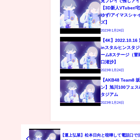
見プレイで推しアイ
【3D新人VTuber
ゆず/アイマスシャ
ズ】
2023年1月24日
【4K】2022.10.1
inスタルヒンスタジア
ーム8ステージ（冒
口渚沙】
2023年1月24日
【AKB48 Team
ン】旭川100フェス
タジアム
2023年1月24日
【運上弘菜】松本日向と喧嘩して電話口で