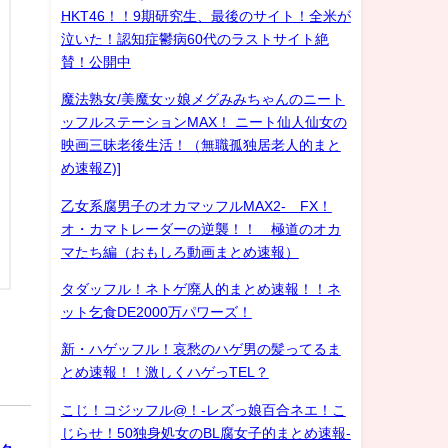
HKT46！！9期研究生、最後のサイト！全米が
泣いた！認知症鬱病60代のラストサイト絶
賛！公開中
魔法熟女/美魔女ッ娘メグみみちゃんのニート
ッフルステーションMAX！ ニート仙人仙女の
映画三昧老後生活！（無職孤独居老人的まと
め速報Z)]
乙女系腐男子のオカマッフルMAX2- FX！
オ・カマトレーダーの逆襲！！ 極道のオカ
マたち編（おもしろ動画まとめ速報）
タダッフル！ネトゲ廃人的まとめ速報！！ネ
ット乞食DE2000万パワーズ！
新・ハゲッフル！哀愁のハゲ男の髪ってるま
とめ速報！！激しくハゲっTEL？
こじ！コジッフル@！-レズっ娘百合ネエ！こ
ル
じらせ！50独身処女のBL腐女子的まとめ速報-