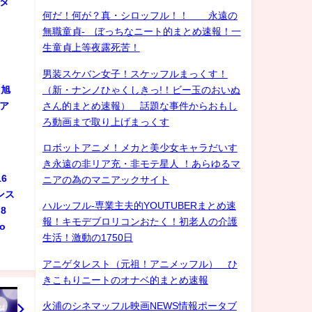
スタ
何だ！何が？真・シロッフル！！ 永遠の
無職童貞- ぼっちなニート的まとめ速報！一
生童貞上等夜露死苦！
男装スケバン女子！スケッフルまっくす！
（新・ナンノひゃくしきっ!！ビー玉のおいぬ
 旭
さん的まとめ速報） 話題な事件からおもし
ジア
ろ動画まで取り上げまっくす
ロボットアニメ！メカと美少女キャラだいす
き永遠の非リア充・非モテ星人 ！あらゆるマ
6
ニアの為のマニアックサイト
ンス
ハルッフル-専業主夫的YOUTUBERまとめ速
8
報！キモデブロリコンおたく！初老人の介護
do
生活！激動の1750日
アニゲタレスト（元祖！アニメッフル） ひ
きこもりニートのオナベ的まとめ速報
火浦のシネマッフル映画NEWS情報ポータブ