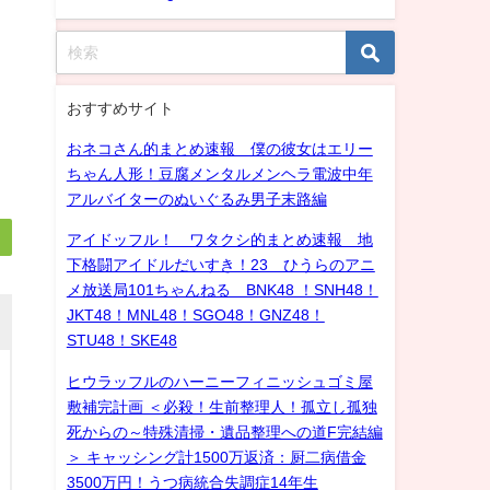
おすすめサイト
おネコさん的まとめ速報 僕の彼女はエリー
ちゃん人形！豆腐メンタルメンヘラ電波中年
アルバイターのぬいぐるみ男子末路編
アイドッフル！ ワタクシ的まとめ速報 地
下格闘アイドルだいすき！23 ひうらのアニ
メ放送局101ちゃんねる BNK48 ！SNH48！
JKT48！MNL48！SGO48！GNZ48！
STU48！SKE48
ヒウラッフルのハーニーフィニッシュゴミ屋
敷補完計画 ＜必殺！生前整理人！孤立し孤独
死からの～特殊清掃・遺品整理への道F完結編
＞ キャッシング計1500万返済：厨二病借金
3500万円！うつ病統合失調症14年生