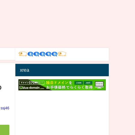
xrea
わ
ssj46