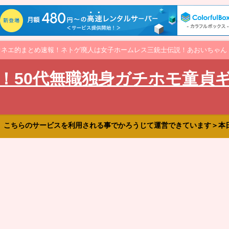
オネエ的まとめ速報！ネトゲ廃人は女子ホームレス三銃士伝説！あおいちゃん
！50代無職独身ガチホモ童貞
、こちらのサービスを利用される事でかろうじて運営できています＞本