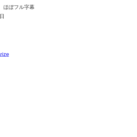
）、ほぼフル字幕
×日
。
rize