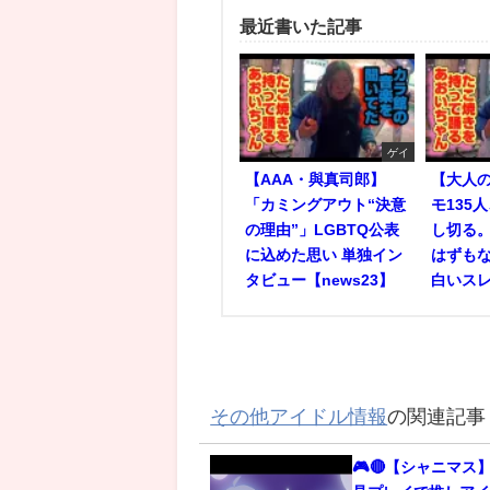
最近書いた記事
ゲイ
【AAA・與真司郎】
【大人
「カミングアウト“決意
モ135
の理由”」LGBTQ公表
し切る
に込めた思い 単独イン
はずもな
タビュー【news23】
白いス
その他アイドル情報
の関連記事
🎮🔴【シャニマス】