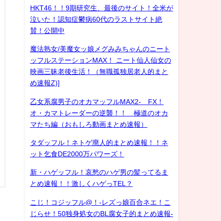
HKT46！！9期研究生、最後のサイト！全米が
泣いた！認知症鬱病60代のラストサイト絶
賛！公開中
魔法熟女/美魔女ッ娘メグみみちゃんのニート
ッフルステーションMAX！ ニート仙人仙女の
映画三昧老後生活！（無職孤独居老人的まと
め速報Z)]
乙女系腐男子のオカマッフルMAX2- FX！
オ・カマトレーダーの逆襲！！ 極道のオカ
マたち編（おもしろ動画まとめ速報）
タダッフル！ネトゲ廃人的まとめ速報！！ネ
ット乞食DE2000万パワーズ！
新・ハゲッフル！哀愁のハゲ男の髪ってるま
とめ速報！！激しくハゲっTEL？
こじ！コジッフル@！-レズっ娘百合ネエ！こ
じらせ！50独身処女のBL腐女子的まとめ速報-