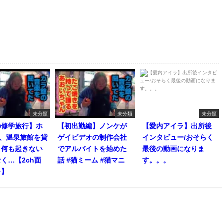
未分類
未分類
未分類
の修学旅行】ホ
【初出勤編】ノンケが
【愛内アイラ】出所後
人、温泉旅館を貸
ゲイビデオの制作会社
インタビュー/おそらく
。何も起きない
でアルバイトを始めた
最後の動画になりま
く…【2ch面
話 #猫ミーム #猫マニ
す。。。
レ】