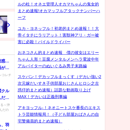
ルの杜！オネエ管理人オカマちゃんの鬼女的
まとめ速報!オカマッフルアタックナンバーハ
ーフ
ユカ・ヨネッフル！初老的まとめ速報！！大
帝イタチにラリアット！害獣神アリ・ガー被
害に必殺！パイルドライバー
おネコさん的まとめ速報 僕の彼女はエリー
ちゃん人形！豆腐メンタルメンヘラ電波中年
疑惑…
アルバイターのぬいぐるみ男子末路編
画が届
◆コレコレチ
スケバン！デカッフルまっくす（デカい強い2
次元嫁だいすき子供部屋おじさんヒロシ之古
惑仔的まとめ速報）話題な動画取り上げ
曜クル
MAX！デカいは正義刑事編
んだの
くる～沖
アキヨッフル-！ネオニートスケ番長のエキス
んだの
トラ芸能情報局！（子ども部屋おばさんの自
宅警備員的まとめ速報）
も、羽