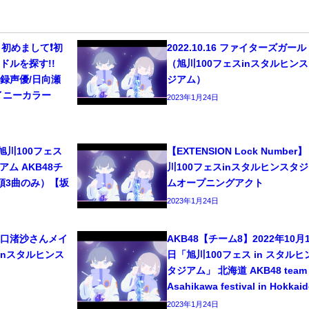
初めまして❗️初
2022.10.16 ファイターズガー
ドルを探す!!
（旭川100フェスinスタルヒン
/宅録声優/日向瀬
ジアム）
イニーカラー
2023年1月24日
6 旭川100フェス
【EXTENSION Lock Number】
ム AKB48チ
川100フェスinスタルヒンスタ
頭3曲のみ）【坂
ムオープニングアクト
2023年1月24日
8 坂口渚沙さんメイ
AKB48【チーム8】2022年10月1
inスタルヒンス
日「旭川100フェス in スタルヒ
タジアム」 北海道 AKB48 team 
Asahikawa festival in Hokkai
2023年1月24日