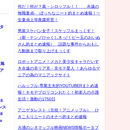
何だ！何が？真・シロッフル！！ 永遠の
無職童貞- ぼっちなニート的まとめ速報！一
生童貞上等夜露死苦！
ル
スタ
男装スケバン女子！スケッフルまっくす！
（新・ナンノひゃくしきっ!！ビー玉のおいぬ
さん的まとめ速報） 話題な事件からおもし
ろ動画まで取り上げまっくす
ロボットアニメ！メカと美少女キャラだいす
 旭
き永遠の非リア充・非モテ星人 ！あらゆるマ
ジア
ニアの為のマニアックサイト
ハルッフル-専業主夫的YOUTUBERまとめ速
報！キモデブロリコンおたく！初老人の介護
生活！激動の1750日
6
ンス
アニゲタレスト（元祖！アニメッフル） ひ
8
きこもりニートのオナベ的まとめ速報
do
火浦のシネマッフル映画NEWS情報ポータブ