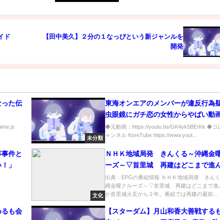
イド
【田中美久】２分の１なっぴという新ジャンルを
開発
なった伝
東海オンエアのメンバーが違反行為
虫眼鏡にガチ恋の女性からやばい動
く【2022/04/28】
nime.js
◆元動画：https://youtu.be/GK4yk5BErKk 
ャンネル KoreTube https://www.yout...
未分類
事事件と
ＮＨＫ地域局発 きんくる～沖縄金
い！」
ーズ～▽首里城 再建はどこまで進
か[字]…の番組内容解析まとめ
出典：EPGの番組情報 ＮＨＫ地域局発 きん
縄金曜クルーズ～▽首里城 再建はどこまで進
か首里城火災から２年。番組では再建の最前...
文化
めるも会
【スターダム】月山和香大善戦する