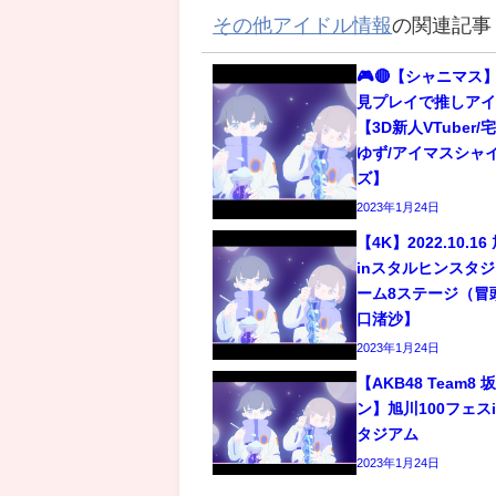
その他アイドル情報
の関連記事
🎮🔴【シャニマス】
見プレイで推しアイ
【3D新人VTuber
ゆず/アイマスシャ
ズ】
2023年1月24日
【4K】2022.10.1
inスタルヒンスタジア
ーム8ステージ（冒
口渚沙】
2023年1月24日
【AKB48 Team
ン】旭川100フェス
タジアム
2023年1月24日