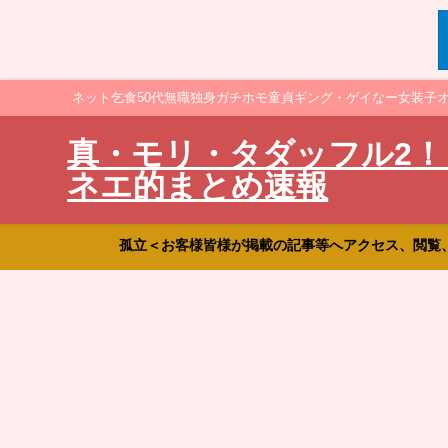
ネット乞食50代無職独身ガチホモ童貞ギング・ゲイなー女装子
真・モリ・タダッフル2！
ネエ的まとめ速報
孤立＜お客様皆様が掲載の記事等へアクセス、閲覧