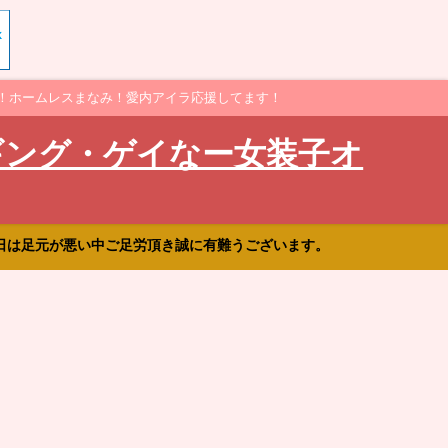
！ホームレスまなみ！愛内アイラ応援してます！
ギング・ゲイなー女装子オ
日は足元が悪い中ご足労頂き誠に有難うございます。