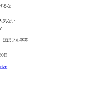
投げるな
は人気ない
？
）、ほぼフル字幕
30日
rize