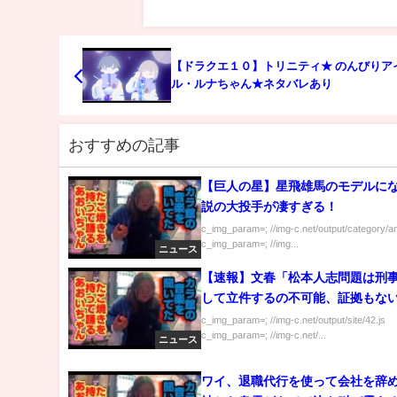
【ドラクエ１０】トリニティ★ のんびりア
ル・ルナちゃん★ネタバレあり
おすすめの記事
【巨人の星】星飛雄馬のモデルに
説の大投手が凄すぎる！
c_img_param=; //img-c.net/output/category/a
c_img_param=; //img...
ニュース
【速報】文春「松本人志問題は刑
して立件するの不可能、証拠もな
c_img_param=; //img-c.net/output/site/42.js
c_img_param=; //img-c.net/...
ニュース
ワイ、退職代行を使って会社を辞