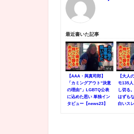
最近書いた記事
ゲイ
【AAA・與真司郎】
【大人
「カミングアウト“決意
モ135
の理由”」LGBTQ公表
し切る
に込めた思い 単独イン
はずもな
タビュー【news23】
白いス