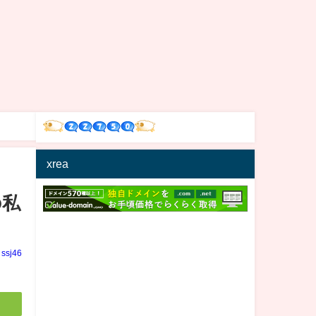
xrea
の私
ssj46