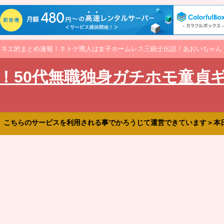
オネエ的まとめ速報！ネトゲ廃人は女子ホームレス三銃士伝説！あおいちゃん
！50代無職独身ガチホモ童貞
、こちらのサービスを利用される事でかろうじて運営できています＞本