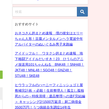
おすすめサイト
おネコさん的まとめ速報 僕の彼女はエリー
ちゃん人形！豆腐メンタルメンヘラ電波中年
アルバイターのぬいぐるみ男子末路編
アイドッフル！ ワタクシ的まとめ速報 地
下格闘アイドルだいすき！23 ひうらのアニ
メ放送局101ちゃんねる BNK48 ！SNH48！
JKT48！MNL48！SGO48！GNZ48！
STU48！SKE48
ヒウラッフルのハーニーフィニッシュゴミ屋
敷補完計画 ＜必殺！生前整理人！孤立し孤独
死からの～特殊清掃・遺品整理への道F完結編
＞ キャッシング計1500万返済：厨二病借金
3500万円！うつ病統合失調症14年生