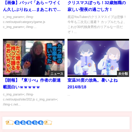
【画像】バッバ「あら～ワイく
クリスマスぼっち！32歳無職の
ん久しぶりねぇ…まあこれでも
寂しい聖夜の過ごし方！
(お菓子)食べてゆっくりしなさ
c_img_param=; //img-
底辺YouTuberのクリスマスイブは悲惨！
c.net/output/category/game.js
今年も二次元に逃避？ カップルたちよ、
い」
c_img_param=; //img-...
これが30代独身男性のリアルな一日だ
ぞ！...
ニュース
未分類
【朗報】『東リべ』作者の新連
室温30度の放鳥。暑いよね
載面白いｗｗｗｗｗ
2014/8/18
c_img_param=; //img-
...
c.net/output/site/202.js c_img_param=;
//img-c.net...