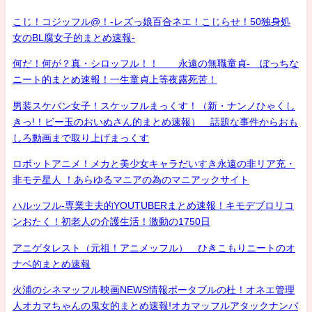
こじ！コジッフル@！-レズっ娘百合ネエ！こじらせ！50独身処
女のBL腐女子的まとめ速報-
何だ！何が？真・シロッフル！！ 永遠の無職童貞- ぼっちな
ニート的まとめ速報！一生童貞上等夜露死苦！
男装スケバン女子！スケッフルまっくす！（新・ナンノひゃくし
きっ!！ビー玉のおいぬさん的まとめ速報） 話題な事件からおも
しろ動画まで取り上げまっくす
ロボットアニメ！メカと美少女キャラだいすき永遠の非リア充・
非モテ星人 ！あらゆるマニアの為のマニアックサイト
ハルッフル-専業主夫的YOUTUBERまとめ速報！キモデブロリコ
ンおたく！初老人の介護生活！激動の1750日
アニゲタレスト（元祖！アニメッフル） ひきこもりニートのオ
ナベ的まとめ速報
火浦のシネマッフル映画NEWS情報ポータブルの杜！オネエ管理
人オカマちゃんの鬼女的まとめ速報!オカマッフルアタックナンバ