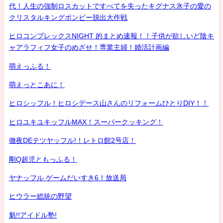
代！人生の強制ロスカットですべてを失ったキグナス氷子の愛の
クリスタルキングボンビー脱出大作戦
ヒロコンプレックスNIGHT 的まとめ速報！！子供が欲しいど陰キ
ャアラフィフ女子のめざせ！専業主婦！婚活計画編
萌えっふる！
萌えっとこあに！
ヒロシッフル！ヒロシデース山さんのリフォームひとりDIY！！
ヒロユキユキッフルMAX！スーパークッキング！
徹夜DEテツヤッフル!！レトロ館2号店！
剛Q超児ともっふる！
ヤナッフル ゲームだいすき6！放送局
ヒウラー総統の野望
魁!!アイドル塾!