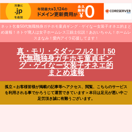
ネット乞食50代無職独身ガチホモ童貞ギング・ゲイなー女装子オネエ的まと
め速報！ネトゲ廃人は女子ホームレス三銃士伝説！あおいちゃん！ホームレ
スまなみ！愛内アイラ応援してます！
真・モリ・タダッフル2！！50
代無職独身ガチホモ童貞ギン
グ・ゲイなー女装子オネエ的
まとめ速報
孤立＜お客様皆様が掲載の記事等へアクセス、閲覧、こちらのサービス
を利用される事でかろうじて運営できています＞本日は足元が悪い中ご
足労頂き誠に有難うございます。