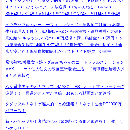
アイドッフル！ ワタクシ的まとめ速報 地下格闘アイドルだい
すき！23 ひうらのアニメ放送局101ちゃんねる BNK48 ！
SNH48！JKT48！MNL48！SGO48！GNZ48！STU48！SKE48
ヒウラッフルのハーニーフィニッシュゴミ屋敷補完計画 ＜必殺！
生前整理人！孤立し孤独死からの～特殊清掃・遺品整理への道F
完結編＞ キャッシング計1500万返済：厨二病借金3500万円！う
つ病統合失調症14年生HKT46！！9期研究生、最後のサイト！全
米が泣いた！認知症鬱病60代のラストサイト絶賛！公開中
魔法熟女/美魔女ッ娘メグみみちゃんのニートッフルステーション
MAX！ ニート仙人仙女の映画三昧老後生活！（無職孤独居老人的
まとめ速報Z)]
乙女系腐男子のオカマッフルMAX2- FX！オ・カマトレーダーの
逆襲！！ 極道のオカマたち編（おもしろ動画まとめ速報）
タダッフル！ネトゲ廃人的まとめ速報！！ネット乞食DE2000万
パワーズ！
新・ハゲッフル！哀愁のハゲ男の髪ってるまとめ速報！！激しく
ハゲっTEL？