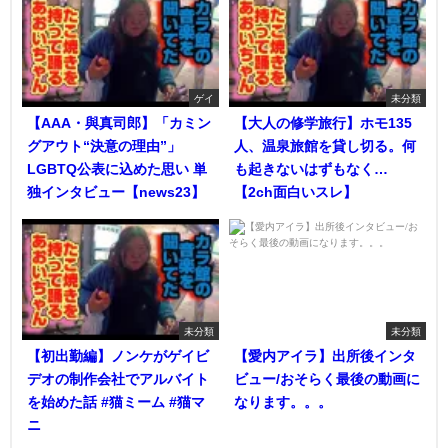
ゲイ
未分類
【AAA・與真司郎】「カミン
【大人の修学旅行】ホモ135
グアウト“決意の理由”」
人、温泉旅館を貸し切る。何
LGBTQ公表に込めた思い 単
も起きないはずもなく…
独インタビュー【news23】
【2ch面白いスレ】
未分類
未分類
【初出勤編】ノンケがゲイビ
【愛内アイラ】出所後インタ
デオの制作会社でアルバイト
ビュー/おそらく最後の動画に
を始めた話 #猫ミーム #猫マ
なります。。。
ニ