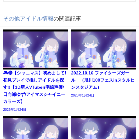
その他アイドル情報
の関連記事
🎮🔴【シャニマス】初めまして❗️
2022.10.16 ファイターズガー
初見プレイで推しアイドルを探
ル （旭川100フェスinスタルヒ
す!!【3D新人VTuber/宅録声優/
ンスタジアム）
日向瀬ゆず/アイマスシャイニー
2023年1月24日
カラーズ】
2023年1月24日