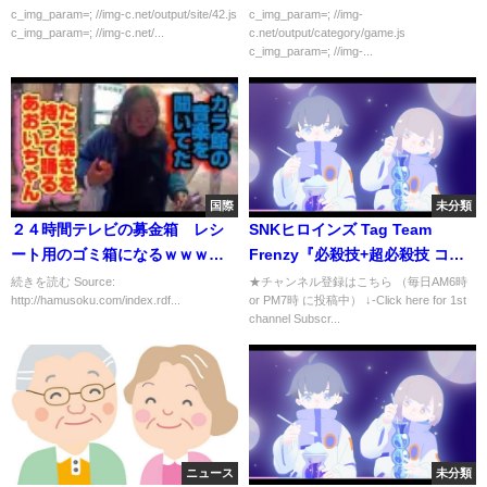
ｗｗ
c_img_param=; //img-c.net/output/site/42.js
c_img_param=; //img-
c_img_param=; //img-c.net/...
c.net/output/category/game.js
c_img_param=; //img-...
国際
未分類
２４時間テレビの募金箱 レシ
SNKヒロインズ Tag Team
ート用のゴミ箱になるｗｗｗｗ
Frenzy『必殺技+超必殺技 コレ
ｗｗｗｗｗ
クション』
続きを読む Source:
★チャンネル登録はこちら （毎日AM6時
http://hamusoku.com/index.rdf...
or PM7時 に投稿中） ↓-Click here for 1st
channel Subscr...
ニュース
未分類