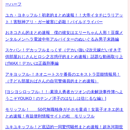
ーハーフ
ユカ・ヨネッフル！初老的まとめ速報！！大帝イタチにラリアッ
ト！害獣神アリ・ガー被害に必殺！パイルドライバー
おネコさん的まとめ速報 僕の彼女はエリーちゃん人形！豆腐メ
ンタルメンヘラ電波中年アルバイターのぬいぐるみ男子末路編
スケバン！デカッフルまっくす（デカい強い2次元嫁だいすき子
供部屋おじさんヒロシ之古惑仔的まとめ速報）話題な動画取り上
げMAX！デカいは正義刑事編
アキヨッフル-！ネオニートスケ番長のエキストラ芸能情報局！
（子ども部屋おばさんの自宅警備員的まとめ速報）
[ヨシヨシロッフル-！！-素浪人勇者カツオンの未解決事件簿へよ
うこそYOUKO！のナンノ洋子のはなしは信じるな編）]
モリッフル！ 50代無職独身ガチホモ童貞！女装子オネエ的ま
とめ速報！有益便利情報サイトの杜 モリッフル
ユキユキッフル！ど底辺的一同驚愕騒然まとめ速報！超氷河期世