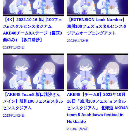
【4K】2022.10.16 旭川100フェ
【EXTENSION Lock Number】
スinスタルヒンスタジアム
旭川100フェスinスタルヒンスタ
AKB48チーム8ステージ（冒頭3
ジアムオープニングアクト
曲のみ）【坂口渚沙】
2023年1月24日
2023年1月24日
【AKB48 Team8 坂口渚沙さん
AKB48【チーム8】2022年10月
メイン】旭川100フェスinスタル
16日「旭川100フェス in スタル
ヒンスタジアム
ヒンスタジアム」 北海道 AKB48
team 8 Asahikawa festival in
2023年1月24日
Hokkaido
2023年1月24日