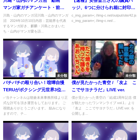
川島・山内のマンガ沼 動画
【速報】安倍晋三さんの議員バ
マンガ家ガチアンケート・前
ッジ、6つに分けられ箱に封印さ
編 10月10日
れる
川島・山内のマンガ沼川島・山内のマンガ
c_img_param=; //img-c.net/output/site/42.js
沼 2024年10月10日内容：芸能界を代表
c_img_param=; //img-c.net/...
するマンガ好き、麒麟・川島とかまいた
ち・山内がマンガ愛を語...
未分類
未分類
バチバチの殴り合い！喧嘩自慢
僕が見たかった青空 / 「友よ こ
TERUがボクシング元世界3位の
こでサヨナラだ」LIVE ver.
細川貴之を撃破。11月のBDの対
✅当チャンネルは朝倉未来事務所様より正
僕が見たかった青空の「結成1周年記念 僕
式な許可を頂き運営をしております。 ご
が観たかったワンマンライブ vol.1」より
戦相手に朝倉未来chの佐々木く
視聴ありがとうございます。 励みになり
「友よ ここでサヨナラだ」LIVE ver. を
んを指名【朝倉未来切り抜き ブ
ますので、チ...
公開しま...
レイキングダウン】