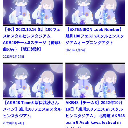
【4K】2022.10.16 旭川100フェ
【EXTENSION Lock Number】
スinスタルヒンスタジアム
旭川100フェスinスタルヒンスタ
AKB48チーム8ステージ（冒頭3
ジアムオープニングアクト
曲のみ）【坂口渚沙】
2023年1月24日
2023年1月24日
【AKB48 Team8 坂口渚沙さん
AKB48【チーム8】2022年10月
メイン】旭川100フェスinスタル
16日「旭川100フェス in スタル
ヒンスタジアム
ヒンスタジアム」 北海道 AKB48
team 8 Asahikawa festival in
2023年1月24日