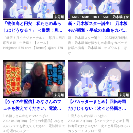
未分類
AKB・NMB・HKT・SKE・乃木坂ほか
「物価高と円安 私たちの暮ら
新・乃木坂スター誕生! 乃木坂
しはどうなる？」 ＜厳選！月イ
46が昭和・平成の名曲をカバー
チジャーナル 2022.06.27放送＞
で熱唱 2月6日
「厳選！月イチジャーナル」 毎月１回月
新・乃木坂スター誕生! 2023年2月6日内
曜夜８時～生放送！ 【メール】
容：乃木坂46が懐かしの名曲をカバーで
ichi@mbs1179.com 【Twitter】@ichi1179
熱唱出演者：乃木坂46 オズワルド ほ
...
か......
未分類
未分類
【ゲイの生配信】みなさんのフ
【バカッターまとめ】回転寿司
ェチを教えてください。電波障
だけじゃない！次々と発掘され
害で30分遅れのスタートです🙇
るバカッター！スシロー 醤油舐
1:名無しさん＠おカマいっぱい
1:廃人さん＠お腹いっぱい
2022.04.28(Thu) 【ゲイの生配信】みなさ
2023.01.31(Tue) 【バカッターまとめ】回
め 湯飲みなめ回し 特定 【炎上
んのフェチを教えてください。電波障害で
転寿司だけじゃない！次々と発掘されるバ
迷惑行為 迷惑動画】
30分遅れのスター...
カッター！スシロー 醤...