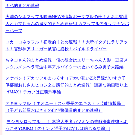
ナベ的まとめ速報
火浦のシネマッフル映画NEWS情報ポータブルの杜！オネエ管理
人オカマちゃんの鬼女的まとめ速報!オカマッフルアタックナンバ
ーハーフ
ユカ・ヨネッフル！初老的まとめ速報！！大帝イタチにラリアッ
ト！害獣神アリ・ガー被害に必殺！パイルドライバー
おネコさん的まとめ速報 僕の彼女はエリーちゃん人形！豆腐メ
ンタルメンヘラ電波中年アルバイターのぬいぐるみ男子末路編
スケバン！デカッフルまっくす（デカい強い2次元嫁だいすき子
供部屋おじさんヒロシ之古惑仔的まとめ速報）話題な動画取り上
げMAX！デカいは正義刑事編
アキヨッフル-！ネオニートスケ番長のエキストラ芸能情報局！
（子ども部屋おばさんの自宅警備員的まとめ速報）
[ヨシヨシロッフル-！！-素浪人勇者カツオンの未解決事件簿へよ
うこそYOUKO！のナンノ洋子のはなしは信じるな編）]