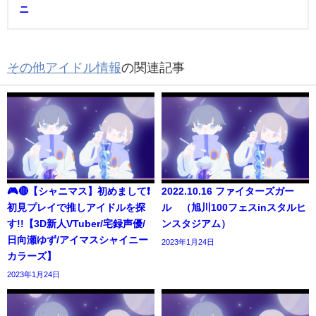
ニ
その他アイドル情報
の関連記事
🎮🔴【シャニマス】初めまして❗️
2022.10.16 ファイターズガー
初見プレイで推しアイドルを探
ル （旭川100フェスinスタルヒ
す!!【3D新人VTuber/宅録声優/
ンスタジアム）
日向瀬ゆず/アイマスシャイニー
2023年1月24日
カラーズ】
2023年1月24日