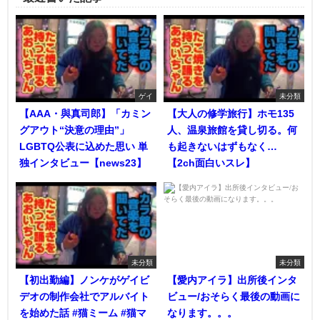
ゲイ
未分類
【AAA・與真司郎】「カミン
【大人の修学旅行】ホモ135
グアウト“決意の理由”」
人、温泉旅館を貸し切る。何
LGBTQ公表に込めた思い 単
も起きないはずもなく…
独インタビュー【news23】
【2ch面白いスレ】
未分類
未分類
【初出勤編】ノンケがゲイビ
【愛内アイラ】出所後インタ
デオの制作会社でアルバイト
ビュー/おそらく最後の動画に
を始めた話 #猫ミーム #猫マ
なります。。。