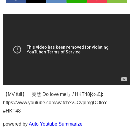
【MV full】「突然 Do love me!」/ HKT48[公式]:
https://www.youtube.com/watch?v=CvpImgDOtoY
#HKT48
powered by
Auto Youtube Summarize