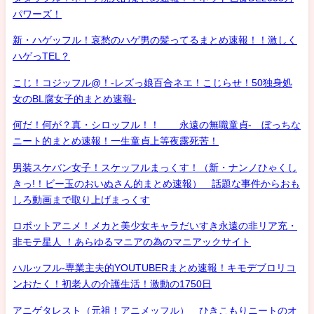
パワーズ！
新・ハゲッフル！哀愁のハゲ男の髪ってるまとめ速報！！激しく
ハゲっTEL？
こじ！コジッフル@！-レズっ娘百合ネエ！こじらせ！50独身処
女のBL腐女子的まとめ速報-
何だ！何が？真・シロッフル！！ 永遠の無職童貞- ぼっちな
ニート的まとめ速報！一生童貞上等夜露死苦！
男装スケバン女子！スケッフルまっくす！（新・ナンノひゃくし
きっ!！ビー玉のおいぬさん的まとめ速報） 話題な事件からおも
しろ動画まで取り上げまっくす
ロボットアニメ！メカと美少女キャラだいすき永遠の非リア充・
非モテ星人 ！あらゆるマニアの為のマニアックサイト
ハルッフル-専業主夫的YOUTUBERまとめ速報！キモデブロリコ
ンおたく！初老人の介護生活！激動の1750日
アニゲタレスト（元祖！アニメッフル） ひきこもりニートのオ