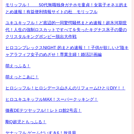
モリッフル！ 50代無職独身ガチホモ童貞！女装子オネエ的ま
とめ速報！有益便利情報サイトの杜 モリッフル
ユキユキッフル！ど底辺的一同驚愕騒然まとめ速報！超氷河期世
代！人生の強制ロスカットですべてを失ったキグナス氷子の愛の
クリスタルキングボンビー脱出大作戦
ヒロコンプレックスNIGHT 的まとめ速報！！子供が欲しいど陰キ
ャアラフィフ女子のめざせ！専業主婦！婚活計画編
萌えっふる！
萌えっとこあに！
ヒロシッフル！ヒロシデース山さんのリフォームひとりDIY！！
ヒロユキユキッフルMAX！スーパークッキング！
徹夜DEテツヤッフル!！レトロ館2号店！
剛Q超児ともっふる！
ヤナッフル ゲームだいすき6！放送局