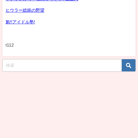
ヒウラー総統の野望
魁!!アイドル塾!
t112