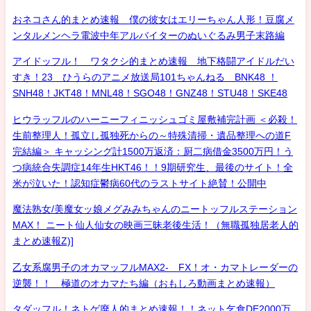
おネコさん的まとめ速報 僕の彼女はエリーちゃん人形！豆腐メ
ンタルメンヘラ電波中年アルバイターのぬいぐるみ男子末路編
アイドッフル！ ワタクシ的まとめ速報 地下格闘アイドルだい
すき！23 ひうらのアニメ放送局101ちゃんねる BNK48 ！
SNH48！JKT48！MNL48！SGO48！GNZ48！STU48！SKE48
ヒウラッフルのハーニーフィニッシュゴミ屋敷補完計画 ＜必殺！
生前整理人！孤立し孤独死からの～特殊清掃・遺品整理への道F
完結編＞ キャッシング計1500万返済：厨二病借金3500万円！う
つ病統合失調症14年生HKT46！！9期研究生、最後のサイト！全
米が泣いた！認知症鬱病60代のラストサイト絶賛！公開中
魔法熟女/美魔女ッ娘メグみみちゃんのニートッフルステーション
MAX！ ニート仙人仙女の映画三昧老後生活！（無職孤独居老人的
まとめ速報Z)]
乙女系腐男子のオカマッフルMAX2- FX！オ・カマトレーダーの
逆襲！！ 極道のオカマたち編（おもしろ動画まとめ速報）
タダッフル！ネトゲ廃人的まとめ速報！！ネット乞食DE2000万