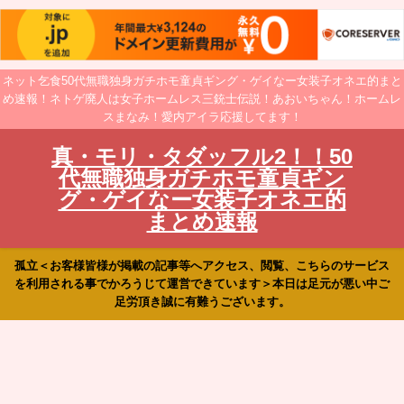
ネット乞食50代無職独身ガチホモ童貞ギング・ゲイなー女装子オネエ的まと
め速報！ネトゲ廃人は女子ホームレス三銃士伝説！あおいちゃん！ホームレ
スまなみ！愛内アイラ応援してます！
真・モリ・タダッフル2！！50
代無職独身ガチホモ童貞ギン
グ・ゲイなー女装子オネエ的
まとめ速報
孤立＜お客様皆様が掲載の記事等へアクセス、閲覧、こちらのサービス
を利用される事でかろうじて運営できています＞本日は足元が悪い中ご
足労頂き誠に有難うございます。