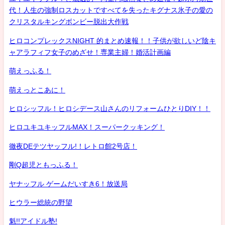
代！人生の強制ロスカットですべてを失ったキグナス氷子の愛の
クリスタルキングボンビー脱出大作戦
ヒロコンプレックスNIGHT 的まとめ速報！！子供が欲しいど陰キ
ャアラフィフ女子のめざせ！専業主婦！婚活計画編
萌えっふる！
萌えっとこあに！
ヒロシッフル！ヒロシデース山さんのリフォームひとりDIY！！
ヒロユキユキッフルMAX！スーパークッキング！
徹夜DEテツヤッフル!！レトロ館2号店！
剛Q超児ともっふる！
ヤナッフル ゲームだいすき6！放送局
ヒウラー総統の野望
魁!!アイドル塾!