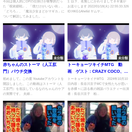
今回は個人的にOPの仕掛けが衝撃的だっ
1: 以下、名無しにかわりましてネギ速が
た「呪術廻戦」、「僕だけがいない街」、
お送りします 2022/01/18(火) 22:55:33.326
「どろろ」、「魔法少女まどかマギカ」に
ID:HKG1Ahe6d ヤムヤ...
ついて解説してみました。 ...
未分類
未分類
赤ちゃんのストーマ（人工肛
トーキョーツキイチMTG 動
門）パウチ交換
画 ゲスト：CRAZY COCO、柏
木由紀 10月10日
初めまして。この度 Youtubeアカウントを
トーキョーツキイチMTG 2024年10月10
開設しました。 この動画はストーマ（人
日内容：長谷川京子MCで女性たちが思い
工肛門）を造設しているなのちゃんのケア
を赤裸々に語る夜の雑談バラエティー出演
の実際です。 夫婦...
者：長谷川京子 柏...