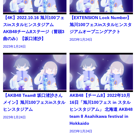
【4K】2022.10.16 旭川100フェ
【EXTENSION Lock Number】
スinスタルヒンスタジアム
旭川100フェスinスタルヒンスタ
AKB48チーム8ステージ（冒頭3
ジアムオープニングアクト
曲のみ）【坂口渚沙】
2023年1月24日
2023年1月24日
【AKB48 Team8 坂口渚沙さん
AKB48【チーム8】2022年10月
メイン】旭川100フェスinスタル
16日「旭川100フェス in スタル
ヒンスタジアム
ヒンスタジアム」 北海道 AKB48
team 8 Asahikawa festival in
2023年1月24日
Hokkaido
2023年1月24日