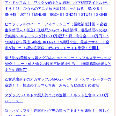
アイドッフル！ ワタクシ的まとめ速報 地下格闘アイドルだい
すき！23 ひうらのアニメ放送局101ちゃんねる BNK48 ！
SNH48！JKT48！MNL48！SGO48！GNZ48！STU48！SKE48
ヒウラッフルのハーニーフィニッシュゴミ屋敷補完計画 ＜必殺！
生前整理人！孤立し孤独死からの～特殊清掃・遺品整理への道F
完結編＞ キャッシング計1500万返済：厨二病借金3500万円！う
つ病統合失調症14年生HKT46！！9期研究生、最後のサイト！全
米が泣いた！認知症鬱病60代のラストサイト絶賛！公開中
魔法熟女/美魔女ッ娘メグみみちゃんのニートッフルステーション
MAX！ ニート仙人仙女の映画三昧老後生活！（無職孤独居老人的
まとめ速報Z)]
乙女系腐男子のオカマッフルMAX2- FX！オ・カマトレーダーの
逆襲！！ 極道のオカマたち編（おもしろ動画まとめ速報）
タダッフル！ネトゲ廃人的まとめ速報！！ネット乞食DE2000万
パワーズ！
新・ハゲッフル！哀愁のハゲ男の髪ってるまとめ速報！！激しく