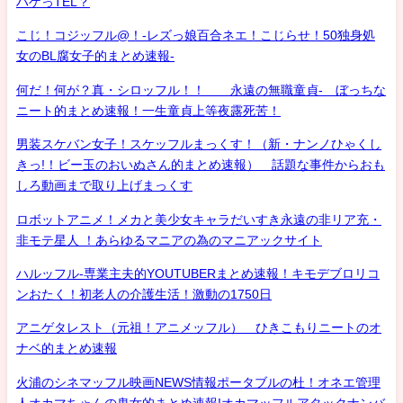
ハゲっTEL？
こじ！コジッフル@！-レズっ娘百合ネエ！こじらせ！50独身処
女のBL腐女子的まとめ速報-
何だ！何が？真・シロッフル！！ 永遠の無職童貞- ぼっちな
ニート的まとめ速報！一生童貞上等夜露死苦！
男装スケバン女子！スケッフルまっくす！（新・ナンノひゃくし
きっ!！ビー玉のおいぬさん的まとめ速報） 話題な事件からおも
しろ動画まで取り上げまっくす
ロボットアニメ！メカと美少女キャラだいすき永遠の非リア充・
非モテ星人 ！あらゆるマニアの為のマニアックサイト
ハルッフル-専業主夫的YOUTUBERまとめ速報！キモデブロリコ
ンおたく！初老人の介護生活！激動の1750日
アニゲタレスト（元祖！アニメッフル） ひきこもりニートのオ
ナベ的まとめ速報
火浦のシネマッフル映画NEWS情報ポータブルの杜！オネエ管理
人オカマちゃんの鬼女的まとめ速報!オカマッフルアタックナンバ