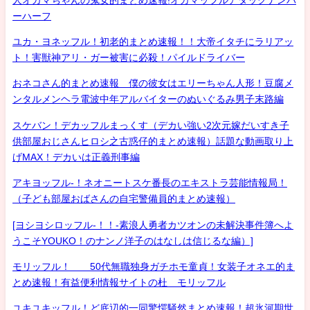
ーハーフ
ユカ・ヨネッフル！初老的まとめ速報！！大帝イタチにラリアッ
ト！害獣神アリ・ガー被害に必殺！パイルドライバー
おネコさん的まとめ速報 僕の彼女はエリーちゃん人形！豆腐メ
ンタルメンヘラ電波中年アルバイターのぬいぐるみ男子末路編
スケバン！デカッフルまっくす（デカい強い2次元嫁だいすき子
供部屋おじさんヒロシ之古惑仔的まとめ速報）話題な動画取り上
げMAX！デカいは正義刑事編
アキヨッフル-！ネオニートスケ番長のエキストラ芸能情報局！
（子ども部屋おばさんの自宅警備員的まとめ速報）
[ヨシヨシロッフル-！！-素浪人勇者カツオンの未解決事件簿へよ
うこそYOUKO！のナンノ洋子のはなしは信じるな編）]
モリッフル！ 50代無職独身ガチホモ童貞！女装子オネエ的ま
とめ速報！有益便利情報サイトの杜 モリッフル
ユキユキッフル！ど底辺的一同驚愕騒然まとめ速報！超氷河期世