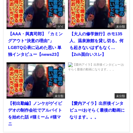
ゲイ
未分類
【AAA・與真司郎】「カミン
【大人の修学旅行】ホモ135
グアウト“決意の理由”」
人、温泉旅館を貸し切る。何
LGBTQ公表に込めた思い 単
も起きないはずもなく…
独インタビュー【news23】
【2ch面白いスレ】
未分類
未分類
【初出勤編】ノンケがゲイビ
【愛内アイラ】出所後インタ
デオの制作会社でアルバイト
ビュー/おそらく最後の動画に
を始めた話 #猫ミーム #猫マ
なります。。。
ニ