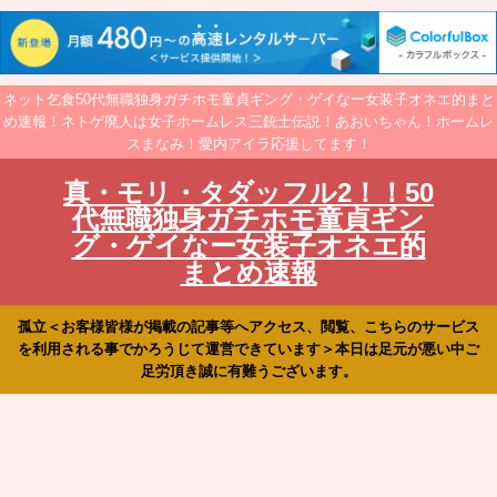
ネット乞食50代無職独身ガチホモ童貞ギング・ゲイなー女装子オネエ的まと
め速報！ネトゲ廃人は女子ホームレス三銃士伝説！あおいちゃん！ホームレ
スまなみ！愛内アイラ応援してます！
真・モリ・タダッフル2！！50
代無職独身ガチホモ童貞ギン
グ・ゲイなー女装子オネエ的
まとめ速報
孤立＜お客様皆様が掲載の記事等へアクセス、閲覧、こちらのサービス
を利用される事でかろうじて運営できています＞本日は足元が悪い中ご
足労頂き誠に有難うございます。