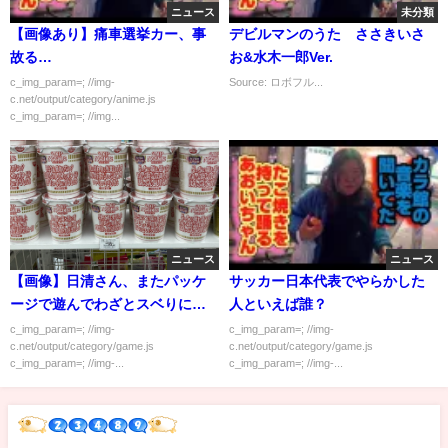
ニュース
未分類
【画像あり】痛車選挙カー、事
デビルマンのうた ささきいさ
故る…
お&水木一郎Ver.
c_img_param=; //img-
Source: ロボフル...
c.net/output/category/anime.js
c_img_param=; //img...
ニュース
ニュース
【画像】日清さん、またパッケ
サッカー日本代表でやらかした
ージで遊んでわざとスベりに行
人といえば誰？
くｗｗｗｗｗ
c_img_param=; //img-
c_img_param=; //img-
c.net/output/category/game.js
c.net/output/category/game.js
c_img_param=; //img-...
c_img_param=; //img-...