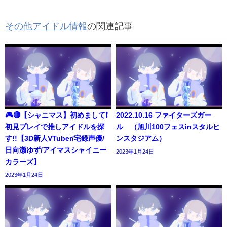
その他アイドル情報
の関連記事
🎮🔴【シャニマス】初めまして❗️
2022.10.16 ファイターズガー
初見プレイで推しアイドルを探
ル （旭川100フェスinスタルヒ
す!!【3D新人VTuber/宅録声優/
ンスタジアム）
日向瀬ゆず/アイマスシャイニー
2023年1月24日
カラーズ】
2023年1月24日