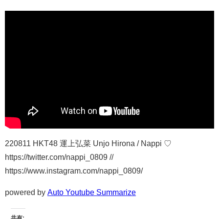
220811 HKT48 運上弘菜 Unjo Hirona / Nappi ♡
https://twitter.com/nappi_0809 //
https://www.instagram.com/nappi_0809/
powered by
Auto Youtube Summarize
共有: