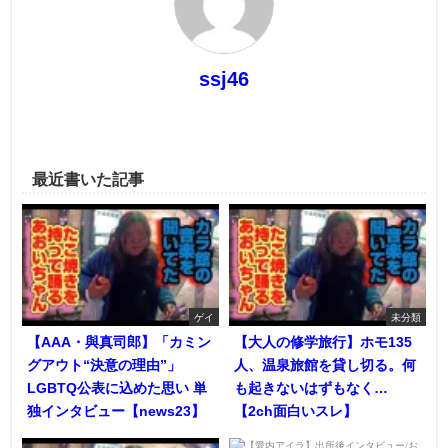
ssj46
最近書いた記事
ゲイ
未分類
【AAA・與真司郎】「カミン
【大人の修学旅行】ホモ135
グアウト“決意の理由”」
人、温泉旅館を貸し切る。何
LGBTQ公表に込めた思い 単
も起きないはずもなく…
独インタビュー【news23】
【2ch面白いスレ】