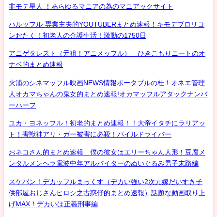
非モテ星人 ！あらゆるマニアの為のマニアックサイト
ハルッフル-専業主夫的YOUTUBERまとめ速報！キモデブロリコ
ンおたく！初老人の介護生活！激動の1750日
アニゲタレスト（元祖！アニメッフル） ひきこもりニートのオ
ナベ的まとめ速報
火浦のシネマッフル映画NEWS情報ポータブルの杜！オネエ管理
人オカマちゃんの鬼女的まとめ速報!オカマッフルアタックナンバ
ーハーフ
ユカ・ヨネッフル！初老的まとめ速報！！大帝イタチにラリアッ
ト！害獣神アリ・ガー被害に必殺！パイルドライバー
おネコさん的まとめ速報 僕の彼女はエリーちゃん人形！豆腐メ
ンタルメンヘラ電波中年アルバイターのぬいぐるみ男子末路編
スケバン！デカッフルまっくす（デカい強い2次元嫁だいすき子
供部屋おじさんヒロシ之古惑仔的まとめ速報）話題な動画取り上
げMAX！デカいは正義刑事編