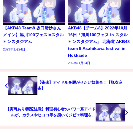
【AKB48 Team8 坂口渚沙さん
AKB48【チーム8】2022年10月
メイン】旭川100フェスinスタル
16日「旭川100フェス in スタル
ヒンスタジアム
ヒンスタジアム」 北海道 AKB48
team 8 Asahikawa festival in
2023年1月24日
Hokkaido
2023年1月24日
【雀魂】アイドルを脱がせたい奴集合！【脱衣麻
雀】
【実写あり/閲覧注意】料理初心者のパワー系アイド
ルが、カラスやヒヨコ等を捌いてジビエ料理を食
す！！【千代浦蝶美/あおぎり高校】