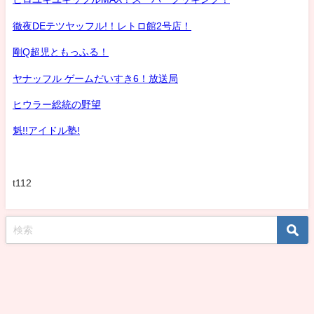
徹夜DEテツヤッフル!！レトロ館2号店！
剛Q超児ともっふる！
ヤナッフル ゲームだいすき6！放送局
ヒウラー総統の野望
魁!!アイドル塾!
t112