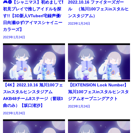
🎮🔴【シャニマス】初めまして❗️
2022.10.16 ファイターズガー
初見プレイで推しアイドルを探
ル （旭川100フェスinスタルヒ
す!!【3D新人VTuber/宅録声優/
ンスタジアム）
日向瀬ゆず/アイマスシャイニー
2023年1月24日
カラーズ】
2023年1月24日
【4K】2022.10.16 旭川100フェ
【EXTENSION Lock Number】
スinスタルヒンスタジアム
旭川100フェスinスタルヒンスタ
AKB48チーム8ステージ（冒頭3
ジアムオープニングアクト
曲のみ）【坂口渚沙】
2023年1月24日
2023年1月24日