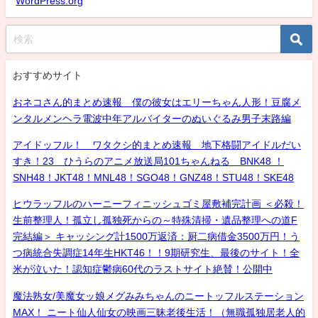
WordPress.org
おすすめサイト
おネコさん的まとめ速報 僕の彼女はエリーちゃん人形！豆腐メ
ンタルメンヘラ電波中年アルバイターのぬいぐるみ男子末路編
アイドッフル！ ワタクシ的まとめ速報 地下格闘アイドルだい
すき！23 ひうらのアニメ放送局101ちゃんねる BNK48 ！
SNH48！JKT48！MNL48！SGO48！GNZ48！STU48！SKE48
ヒウラッフルのハーニーフィニッシュゴミ屋敷補完計画 ＜必殺！
生前整理人！孤立し孤独死からの～特殊清掃・遺品整理への道F
完結編＞ キャッシング計1500万返済：厨二病借金3500万円！う
つ病統合失調症14年生HKT46！！9期研究生、最後のサイト！全
米が泣いた！認知症鬱病60代のラストサイト絶賛！公開中
魔法熟女/美魔女ッ娘メグみみちゃんのニートッフルステーション
MAX！ ニート仙人仙女の映画三昧老後生活！（無職孤独居老人的