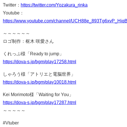
Twitter：
https://twitter.com/Yozakura_rinka
Youtube：
https://www.youtube.com/channel/UCH88e_893Tg6xvP_Hi
～～～～～～
ロゴ制作：枢木 咲愛さん
くれっぷ様「Ready to jump」
https://dova-s.jp/bgm/play17258.html
しゃろう様「アトリエと電脳世界」
https://dova-s.jp/bgm/play10018.html
Kei Morimoto様「Waiting for You」
https://dova-s.jp/bgm/play17287.html
～～～～～
#Vtuber