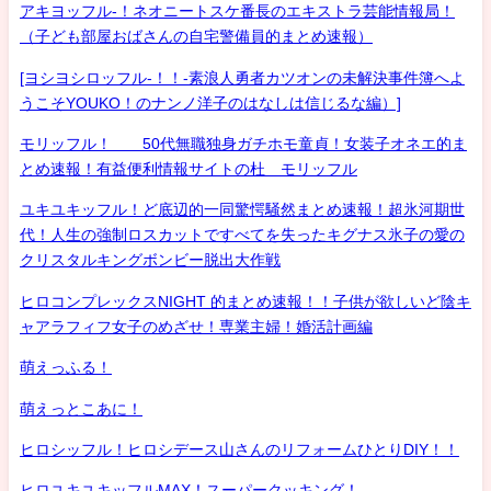
アキヨッフル-！ネオニートスケ番長のエキストラ芸能情報局！
（子ども部屋おばさんの自宅警備員的まとめ速報）
[ヨシヨシロッフル-！！-素浪人勇者カツオンの未解決事件簿へよ
うこそYOUKO！のナンノ洋子のはなしは信じるな編）]
モリッフル！ 50代無職独身ガチホモ童貞！女装子オネエ的ま
とめ速報！有益便利情報サイトの杜 モリッフル
ユキユキッフル！ど底辺的一同驚愕騒然まとめ速報！超氷河期世
代！人生の強制ロスカットですべてを失ったキグナス氷子の愛の
クリスタルキングボンビー脱出大作戦
ヒロコンプレックスNIGHT 的まとめ速報！！子供が欲しいど陰キ
ャアラフィフ女子のめざせ！専業主婦！婚活計画編
萌えっふる！
萌えっとこあに！
ヒロシッフル！ヒロシデース山さんのリフォームひとりDIY！！
ヒロユキユキッフルMAX！スーパークッキング！