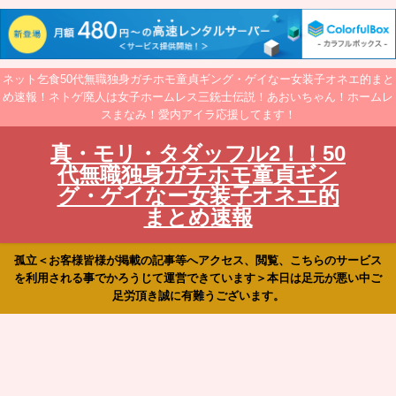
ネット乞食50代無職独身ガチホモ童貞ギング・ゲイなー女装子オネエ的まと
め速報！ネトゲ廃人は女子ホームレス三銃士伝説！あおいちゃん！ホームレ
スまなみ！愛内アイラ応援してます！
真・モリ・タダッフル2！！50
代無職独身ガチホモ童貞ギン
グ・ゲイなー女装子オネエ的
まとめ速報
孤立＜お客様皆様が掲載の記事等へアクセス、閲覧、こちらのサービス
を利用される事でかろうじて運営できています＞本日は足元が悪い中ご
足労頂き誠に有難うございます。