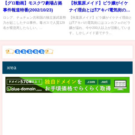
【グロ動画】モスクワ劇場占拠
【秋葉原メイド】ビラ嬢がイケ
事件報道特番(2002/10/23)
ナイ理由とは⁈アキバ電気街の客
引きメイドは今や200人を超え、
ロシア、チェチェン共和国の独立派武装勢
【秋葉原メイド】ビラ嬢がイケナイ理由と
力が起こしたテロ事件。毒ガスで人質129
は⁈アキバの電気街にはコンカフェのビラ
街はまるで風俗街のようです。
名が窒息死したらしい。...
嬢が溢れ、今や200人以上が活動していま
法令違反のビラ配りがいかに危
す。しかしメイド姿でチラ...
険かを解説します。【コンカフ
ェ・メイドカフェ】
xrea