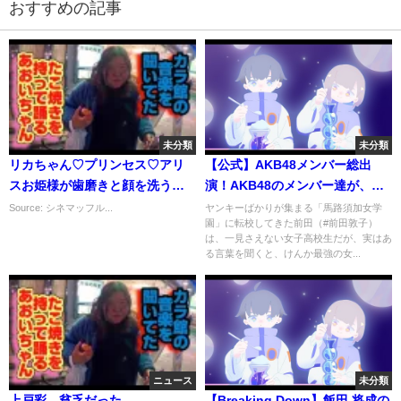
おすすめの記事
未分類
未分類
リカちゃん♡プリンセス♡アリ
【公式】AKB48メンバー総出
スお姫様が歯磨きと顔を洗うよ♫
演！AKB48のメンバー達が、素
人形劇 アニメ ミニチュア おもち
手と素手でぶつかり合う本格ア
Source: シネマッフル...
ヤンキーばかりが集まる「馬路須加女学
園」に転校してきた前田（#前田敦子）
ゃ Liccachan doll toy
クションに挑戦!?｜マジすか学
は、一見さえない女子高校生だが、実はあ
miniature
園｜第2話
る言葉を聞くと、けんか最強の女...
ニュース
未分類
上戸彩、貧乏だった
【Breaking Down】飯田 将成の