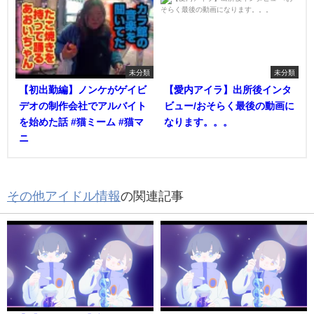
未分類
未分類
【初出勤編】ノンケがゲイビ
【愛内アイラ】出所後インタ
デオの制作会社でアルバイト
ビュー/おそらく最後の動画に
を始めた話 #猫ミーム #猫マ
なります。。。
ニ
その他アイドル情報
の関連記事