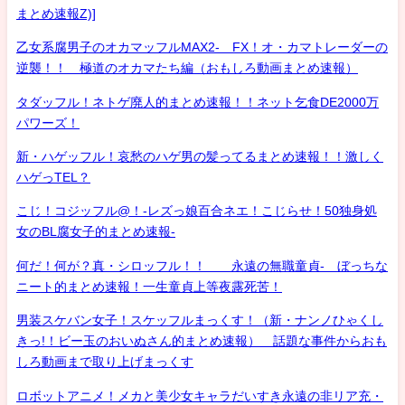
まとめ速報Z)]
乙女系腐男子のオカマッフルMAX2- FX！オ・カマトレーダーの
逆襲！！ 極道のオカマたち編（おもしろ動画まとめ速報）
タダッフル！ネトゲ廃人的まとめ速報！！ネット乞食DE2000万
パワーズ！
新・ハゲッフル！哀愁のハゲ男の髪ってるまとめ速報！！激しく
ハゲっTEL？
こじ！コジッフル@！-レズっ娘百合ネエ！こじらせ！50独身処
女のBL腐女子的まとめ速報-
何だ！何が？真・シロッフル！！ 永遠の無職童貞- ぼっちな
ニート的まとめ速報！一生童貞上等夜露死苦！
男装スケバン女子！スケッフルまっくす！（新・ナンノひゃくし
きっ!！ビー玉のおいぬさん的まとめ速報） 話題な事件からおも
しろ動画まで取り上げまっくす
ロボットアニメ！メカと美少女キャラだいすき永遠の非リア充・