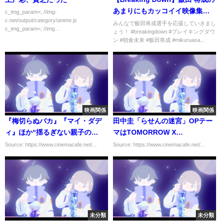
あまりにもカッコイイ映像集！
c_img_param=; //img-
c.net/output/category/anime.js
【ブレイキングダウン】
みんなで飯田将成選手を応援していきまし
c_img_param=; //img...
ょう！ #breakingdown #ブレイキングダウ
ン #朝倉未来 #飯田将成 #mikuruasa...
映画関係
映画関係
『梅切らぬバカ』『マイ・ダデ
田中圭「らせんの迷宮」OPテー
ィ』ほか“揺るぎない親子の
マはTOMORROW X
絆”を描く映画4選
TOGETHERとGReeeeNがタッ
Source: https://www.cinemacafe.net/...
Source: https://www.cinemacafe.net/...
グ！
未分類
未分類