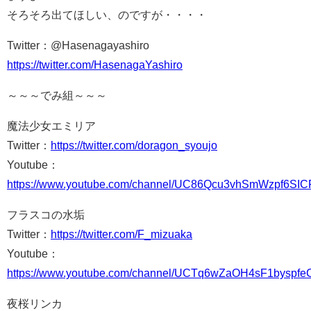
そろそろ出てほしい、のですが・・・・
Twitter：@Hasenagayashiro
https://twitter.com/HasenagaYashiro
～～～でみ組～～～
魔法少女エミリア
Twitter：
https://twitter.com/doragon_syoujo
Youtube：
https://www.youtube.com/channel/UC86Qcu3vhSmWzpf6SI
フラスコの水垢
Twitter：
https://twitter.com/F_mizuaka
Youtube：
https://www.youtube.com/channel/UCTq6wZaOH4sF1byspf
夜桜リンカ