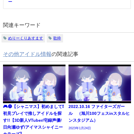
ニ
関連キーワード
めりーくりあすます
歌枠
その他アイドル情報
の関連記事
🎮🔴【シャニマス】初めまして❗️
2022.10.16 ファイターズガー
初見プレイで推しアイドルを探
ル （旭川100フェスinスタルヒ
す!!【3D新人VTuber/宅録声優/
ンスタジアム）
日向瀬ゆず/アイマスシャイニー
2023年1月24日
カラーズ】