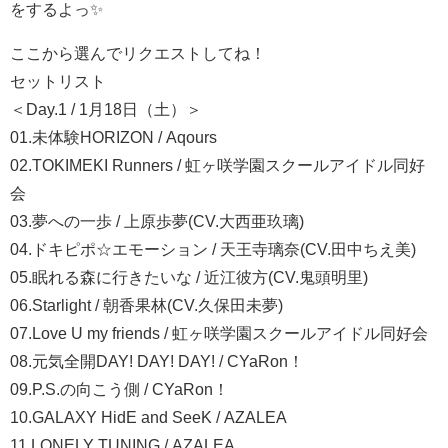
をするよっ✨
ここから選んでリクエストしてね！
セットリスト
＜Day.1 / 1月18日（土）＞
01.未体験HORIZON / Aqours
02.TOKIMEKI Runners / 虹ヶ咲学園スクールアイドル同好
会
03.夢への一歩 / 上原歩夢(CV.大西亜玖璃)
04.ドキピポ☆エモーション / 天王寺璃奈(CV.田中ちえ美)
05.眠れる森に行きたいな / 近江彼方(CV.鬼頭明里)
06.Starlight / 朝香果林(CV.久保田未夢)
07.Love U my friends / 虹ヶ咲学園スクールアイドル同好会
08.元気全開DAY! DAY! DAY! / CYaRon！
09.P.S.の向こう側 / CYaRon！
10.GALAXY HidE and SeeK / AZALEA
11.LONELY TUNING / AZALEA