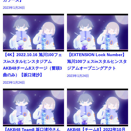
2023年1月24日
【4K】2022.10.16 旭川100フェ
【EXTENSION Lock Number】
スinスタルヒンスタジアム
旭川100フェスinスタルヒンスタ
AKB48チーム8ステージ（冒頭3
ジアムオープニングアクト
曲のみ）【坂口渚沙】
2023年1月24日
2023年1月24日
【AKB48 Team8 坂口渚沙さん
AKB48【チーム8】2022年10月