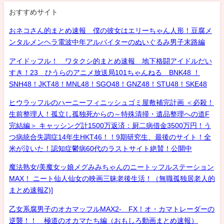
おすすめサイト
おネコさん的まとめ速報 僕の彼女はエリーちゃん人形！豆腐メ
ンタルメンヘラ電波中年アルバイターのぬいぐるみ男子末路編
アイドッフル！ ワタクシ的まとめ速報 地下格闘アイドルだい
すき！23 ひうらのアニメ放送局101ちゃんねる BNK48 ！
SNH48！JKT48！MNL48！SGO48！GNZ48！STU48！SKE48
ヒウラッフルのハーニーフィニッシュゴミ屋敷補完計画 ＜必殺！
生前整理人！孤立し孤独死からの～特殊清掃・遺品整理への道F
完結編＞ キャッシング計1500万返済：厨二病借金3500万円！う
つ病統合失調症14年生HKT46！！9期研究生、最後のサイト！全
米が泣いた！認知症鬱病60代のラストサイト絶賛！公開中
魔法熟女/美魔女ッ娘メグみみちゃんのニートッフルステーション
MAX！ ニート仙人仙女の映画三昧老後生活！（無職孤独居老人的
まとめ速報Z)]
乙女系腐男子のオカマッフルMAX2- FX！オ・カマトレーダーの
逆襲！！ 極道のオカマたち編（おもしろ動画まとめ速報）