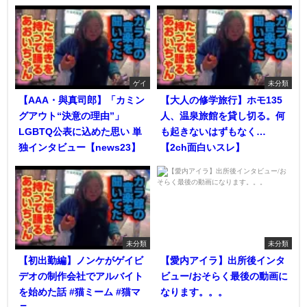
ゲイ
未分類
【AAA・與真司郎】「カミン
【大人の修学旅行】ホモ135
グアウト“決意の理由”」
人、温泉旅館を貸し切る。何
LGBTQ公表に込めた思い 単
も起きないはずもなく…
独インタビュー【news23】
【2ch面白いスレ】
未分類
未分類
【初出勤編】ノンケがゲイビ
【愛内アイラ】出所後インタ
デオの制作会社でアルバイト
ビュー/おそらく最後の動画に
を始めた話 #猫ミーム #猫マ
なります。。。