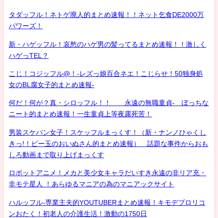
タダッフル！ネトゲ廃人的まとめ速報！！ネット乞食DE2000万
パワーズ！
新・ハゲッフル！哀愁のハゲ男の髪ってるまとめ速報！！激しく
ハゲっTEL？
こじ！コジッフル@！-レズっ娘百合ネエ！こじらせ！50独身処
女のBL腐女子的まとめ速報-
何だ！何が？真・シロッフル！！ 永遠の無職童貞- ぼっちな
ニート的まとめ速報！一生童貞上等夜露死苦！
男装スケバン女子！スケッフルまっくす！（新・ナンノひゃくし
きっ!！ビー玉のおいぬさん的まとめ速報） 話題な事件からおも
しろ動画まで取り上げまっくす
ロボットアニメ！メカと美少女キャラだいすき永遠の非リア充・
非モテ星人 ！あらゆるマニアの為のマニアックサイト
ハルッフル-専業主夫的YOUTUBERまとめ速報！キモデブロリコ
ンおたく！初老人の介護生活！激動の1750日