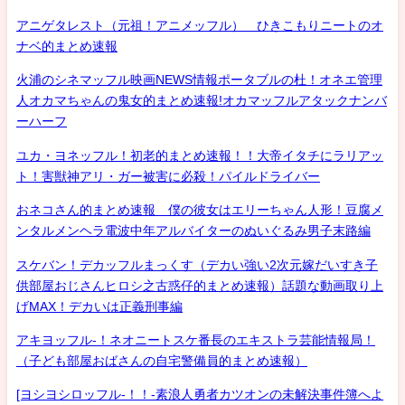
アニゲタレスト（元祖！アニメッフル） ひきこもりニートのオ
ナベ的まとめ速報
火浦のシネマッフル映画NEWS情報ポータブルの杜！オネエ管理
人オカマちゃんの鬼女的まとめ速報!オカマッフルアタックナンバ
ーハーフ
ユカ・ヨネッフル！初老的まとめ速報！！大帝イタチにラリアッ
ト！害獣神アリ・ガー被害に必殺！パイルドライバー
おネコさん的まとめ速報 僕の彼女はエリーちゃん人形！豆腐メ
ンタルメンヘラ電波中年アルバイターのぬいぐるみ男子末路編
スケバン！デカッフルまっくす（デカい強い2次元嫁だいすき子
供部屋おじさんヒロシ之古惑仔的まとめ速報）話題な動画取り上
げMAX！デカいは正義刑事編
アキヨッフル-！ネオニートスケ番長のエキストラ芸能情報局！
（子ども部屋おばさんの自宅警備員的まとめ速報）
[ヨシヨシロッフル-！！-素浪人勇者カツオンの未解決事件簿へよ