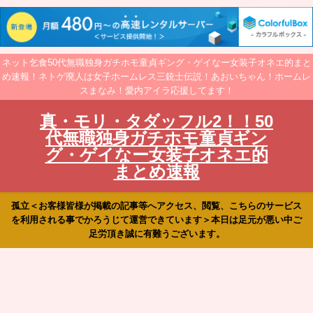
ネット乞食50代無職独身ガチホモ童貞ギング・ゲイなー女装子オネエ的まと
め速報！ネトゲ廃人は女子ホームレス三銃士伝説！あおいちゃん！ホームレ
スまなみ！愛内アイラ応援してます！
真・モリ・タダッフル2！！50
代無職独身ガチホモ童貞ギン
グ・ゲイなー女装子オネエ的
まとめ速報
孤立＜お客様皆様が掲載の記事等へアクセス、閲覧、こちらのサービス
を利用される事でかろうじて運営できています＞本日は足元が悪い中ご
足労頂き誠に有難うございます。