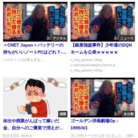
感謝しなければならない」
デジタル
ニュース
＜CNET Japan＞バッテリーの
【銀座強盗事件】少年達のDQN
持ちがいいノートPCはどれ？--
ネームを公表ｗｗｗｗｗ
米CNET独自調査
このサイトの記事を見る...
c_img_param=; //img-
c.net/output/category/anime.js
c_img_param=; //img...
国際
未分類
休出や残業がんばって稼いだ
ゴールデン洋画劇場Op：
金、自分へのご褒美で消えがち
1995/4/1
な負の円環ｗｗｗｗｗｗｗｗｗ
続きを読む Source:
古いVHSテープから見つけました。 1995