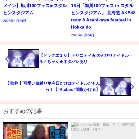
メイン】旭川100フェスinスタル
16日「旭川100フェス in スタル
ヒンスタジアム
ヒンスタジアム」 北海道 AKB48
team 8 Asahikawa festival in
2023年1月24日
Hokkaido
2023年1月24日
【ドラクエ１０】トリニティ★ のんびりアイドル・
ルナちゃん★ネタバレあり
【 歌枠 】可愛い曲縛り💖今日だけはアイドルだもん
っ！【#Vtuber/#間取かける】
おすすめの記事