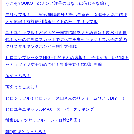
うこそYOUKO！のナンノ洋子のはなしは信じるな編）]
モリッフル！ 50代無職独身ガチホモ童貞！女装子オネエ的ま
とめ速報！有益便利情報サイトの杜 モリッフル
ユキユキッフル！ど底辺的一同驚愕騒然まとめ速報！超氷河期世
代！人生の強制ロスカットですべてを失ったキグナス氷子の愛の
クリスタルキングボンビー脱出大作戦
ヒロコンプレックスNIGHT 的まとめ速報！！子供が欲しいど陰キ
ャアラフィフ女子のめざせ！専業主婦！婚活計画編
萌えっふる！
萌えっとこあに！
ヒロシッフル！ヒロシデース山さんのリフォームひとりDIY！！
ヒロユキユキッフルMAX！スーパークッキング！
徹夜DEテツヤッフル!！レトロ館2号店！
剛Q超児ともっふる！