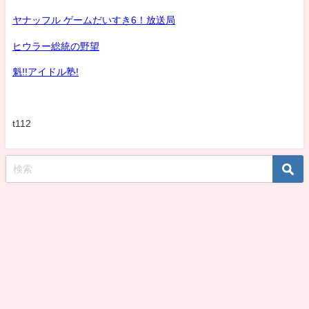
ヤナッフル ゲームだいすき6！放送局
ヒウラー総統の野望
魁!!アイドル塾!
t112