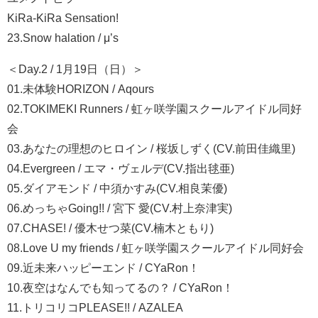
KiRa-KiRa Sensation!
23.Snow halation / μ’s
＜Day.2 / 1月19日（日）＞
01.未体験HORIZON / Aqours
02.TOKIMEKI Runners / 虹ヶ咲学園スクールアイドル同好
会
03.あなたの理想のヒロイン / 桜坂しずく(CV.前田佳織里)
04.Evergreen / エマ・ヴェルデ(CV.指出毬亜)
05.ダイアモンド / 中須かすみ(CV.相良茉優)
06.めっちゃGoing!! / 宮下 愛(CV.村上奈津実)
07.CHASE! / 優木せつ菜(CV.楠木ともり)
08.Love U my friends / 虹ヶ咲学園スクールアイドル同好会
09.近未来ハッピーエンド / CYaRon！
10.夜空はなんでも知ってるの？ / CYaRon！
11.トリコリコPLEASE!! / AZALEA