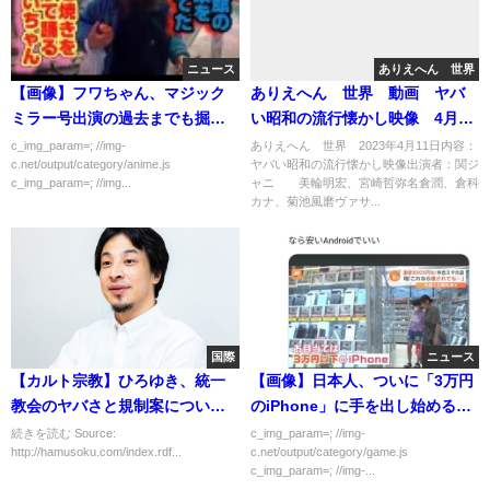
ニュース
ありえへん∞世界
【画像】フワちゃん、マジック
ありえへん∞世界 動画 ヤバ
ミラー号出演の過去までも掘ら
い昭和の流行懐かし映像 4月11
れる
日
c_img_param=; //img-
ありえへん∞世界 2023年4月11日内容：
c.net/output/category/anime.js
ヤバい昭和の流行懐かし映像出演者：関ジ
c_img_param=; //img...
ャニ∞ 美輪明宏、宮崎哲弥名倉潤、倉科
カナ、菊池風磨ヴァサ...
国際
ニュース
【カルト宗教】ひろゆき、統一
【画像】日本人、ついに「3万円
教会のヤバさと規制案について
のiPhone」に手を出し始める…
ツイート「統一教会教祖『従軍
続きを読む Source:
c_img_param=; //img-
http://hamusoku.com/index.rdf...
c.net/output/category/game.js
慰安婦事件があったので日本人
c_img_param=; //img-...
の女は韓国の乞食と結婚しても