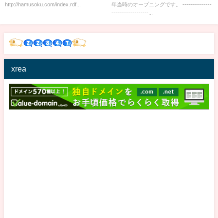
http://hamusoku.com/index.rdf...
年当時のオープニングです。 ---------------
-------------------...
xrea