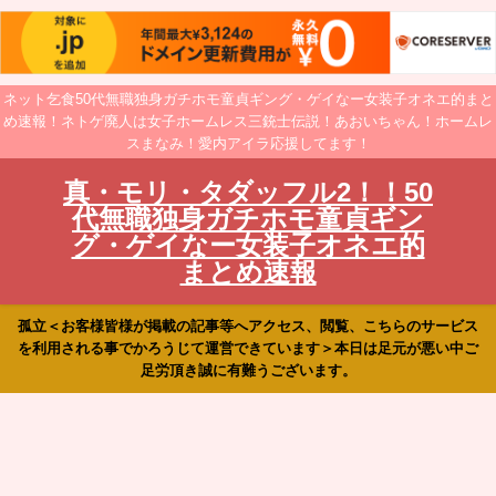
ネット乞食50代無職独身ガチホモ童貞ギング・ゲイなー女装子オネエ的まと
め速報！ネトゲ廃人は女子ホームレス三銃士伝説！あおいちゃん！ホームレ
スまなみ！愛内アイラ応援してます！
真・モリ・タダッフル2！！50
代無職独身ガチホモ童貞ギン
グ・ゲイなー女装子オネエ的
まとめ速報
孤立＜お客様皆様が掲載の記事等へアクセス、閲覧、こちらのサービス
を利用される事でかろうじて運営できています＞本日は足元が悪い中ご
足労頂き誠に有難うございます。