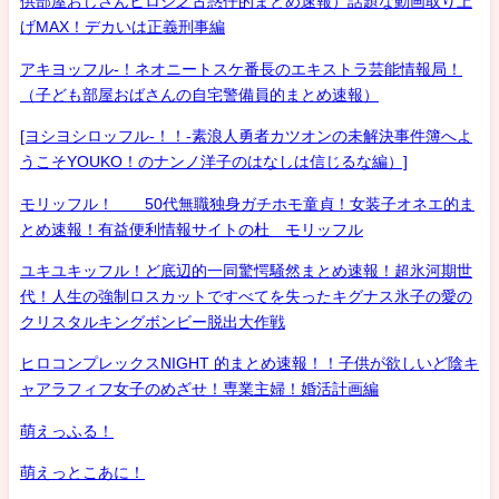
供部屋おじさんヒロシ之古惑仔的まとめ速報）話題な動画取り上
げMAX！デカいは正義刑事編
アキヨッフル-！ネオニートスケ番長のエキストラ芸能情報局！
（子ども部屋おばさんの自宅警備員的まとめ速報）
[ヨシヨシロッフル-！！-素浪人勇者カツオンの未解決事件簿へよ
うこそYOUKO！のナンノ洋子のはなしは信じるな編）]
モリッフル！ 50代無職独身ガチホモ童貞！女装子オネエ的ま
とめ速報！有益便利情報サイトの杜 モリッフル
ユキユキッフル！ど底辺的一同驚愕騒然まとめ速報！超氷河期世
代！人生の強制ロスカットですべてを失ったキグナス氷子の愛の
クリスタルキングボンビー脱出大作戦
ヒロコンプレックスNIGHT 的まとめ速報！！子供が欲しいど陰キ
ャアラフィフ女子のめざせ！専業主婦！婚活計画編
萌えっふる！
萌えっとこあに！