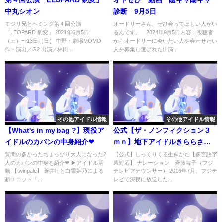
中丸シオン
診断 9月5日
モジリ兄とヘミング第４回公演
オードリーさん、ぜひ会ってほしい人がい
「LEOPARD 豹変」 2021年6月5日
るんです。 2024年9月5日内容：視聴者
（土）〜13日（日） 中野・劇場MOMO
からオードリーに会いたい人や会わせたい
作・演出／G2 出演／林田...
人を募集し選ばれた出演...
その他アイドル情報
その他アイドル情報
【What's in my bag ?】現役ア
公式【ザ・ノンフィクション３
イドルのカバンの中身紹介❤︎
ｍｎ】地下アイドルきららさん
のしっくりくる人生…ＶＯＬ①
質問の多かったちょっぴり大人になった2
【公式】しっくりくる生きかた【多言語字
人のカバンの中身を紹介❤︎ ▶︎アイドル活
幕対応】 ナレーション 斉藤舞子（フジ
動 【twinpale】 蒼井叶と白雪姫乃による
テレビアナウンサー） 2016年7月、フジテ
新ユニット「...
レビで深夜に放送した...