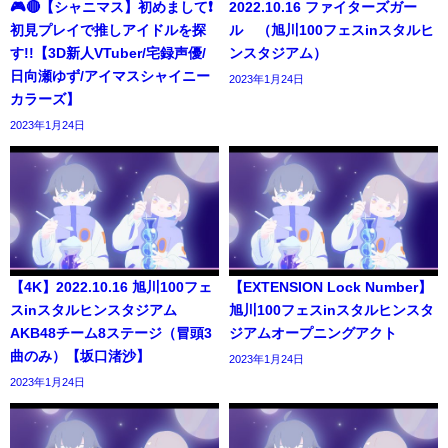
🎮🔴【シャニマス】初めまして❗️
2022.10.16 ファイターズガー
初見プレイで推しアイドルを探
ル （旭川100フェスinスタルヒ
す!!【3D新人VTuber/宅録声優/
ンスタジアム）
日向瀬ゆず/アイマスシャイニー
2023年1月24日
カラーズ】
2023年1月24日
【4K】2022.10.16 旭川100フェ
【EXTENSION Lock Number】
スinスタルヒンスタジアム
旭川100フェスinスタルヒンスタ
AKB48チーム8ステージ（冒頭3
ジアムオープニングアクト
曲のみ）【坂口渚沙】
2023年1月24日
2023年1月24日