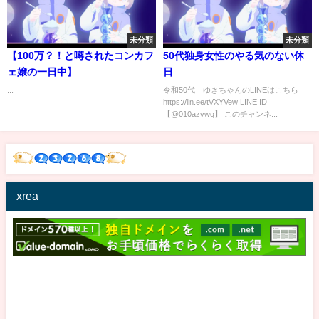
未分類
未分類
【100万？！と噂されたコンカフ
50代独身女性のやる気のない休
ェ嬢の一日中】
日
...
令和50代 ゆきちゃんのLINEはこちら
https://lin.ee/tVXYVew LINE ID
【@010azvwq】 このチャンネ...
xrea