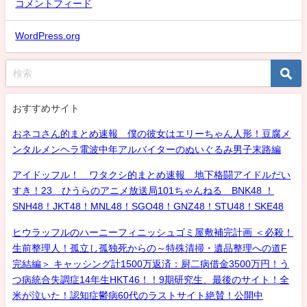
コメントフィード
WordPress.org
おすすめサイト
おネコさん的まとめ速報 僕の彼女はエリーちゃん人形！豆腐メ
ンタルメンヘラ電波中年アルバイターのぬいぐるみ男子末路編
アイドッフル！ ワタクシ的まとめ速報 地下格闘アイドルだい
すき！23 ひうらのアニメ放送局101ちゃんねる BNK48 ！
SNH48！JKT48！MNL48！SGO48！GNZ48！STU48！SKE48
ヒウラッフルのハーニーフィニッシュゴミ屋敷補完計画 ＜必殺！
生前整理人！孤立し孤独死からの～特殊清掃・遺品整理への道F
完結編＞ キャッシング計1500万返済：厨二病借金3500万円！う
つ病統合失調症14年生HKT46！！9期研究生、最後のサイト！全
米が泣いた！認知症鬱病60代のラストサイト絶賛！公開中