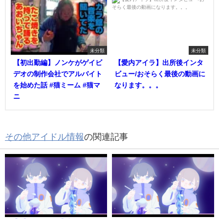
未分類
未分類
【初出勤編】ノンケがゲイビ
【愛内アイラ】出所後インタ
デオの制作会社でアルバイト
ビュー/おそらく最後の動画に
を始めた話 #猫ミーム #猫マ
なります。。。
ニ
その他アイドル情報
の関連記事