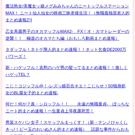
魔法熟女/美魔女ッ娘メグみみちゃんのニートッフルステーション
MAX！ ニート仙人仙女の映画三昧老後生活！（無職孤独居老人的
まとめ速報Z)]
乙女系腐男子のオカマッフルMAX2- FX！オ・カマトレーダーの
逆襲！！ 極道のオカマたち編（おもしろ動画まとめ速報）
タダッフル！ネトゲ廃人的まとめ速報！！ネット乞食DE2000万
パワーズ！
新・ハゲッフル！哀愁のハゲ男の髪ってるまとめ速報！！激しく
ハゲっTEL？
こじ！コジッフル@！-レズっ娘百合ネエ！こじらせ！50独身処
女のBL腐女子的まとめ速報-
何だ！何が？真・シロッフル！！ 永遠の無職童貞- ぼっちな
ニート的まとめ速報！一生童貞上等夜露死苦！
男装スケバン女子！スケッフルまっくす！（新・ナンノひゃくし
きっ!！ビー玉のおいぬさん的まとめ速報） 話題な事件からおも