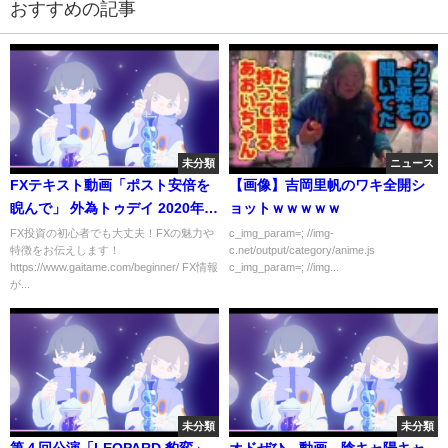
おすすめの記事
未分類
ニュース
FXテキスト動画「ポスト安倍を
【画像】吉岡里帆のワキ全開シ
睨んで」 外為トゥデイ 2020年8
ョットｗｗｗｗｗ
月31日号
FX投資の初心者でも大丈夫！FXの魅力や
c_img_param=; //img-
特徴をお伝えします！
c.net/output/category/anime.js
https://www.gaitame.com/beginner/ FX情報
c_img_param=; //img...
が...
未分類
未分類
第４回公演「LEOPARD 豹変」
オドぜひ 動画 陰キャ陽キャ