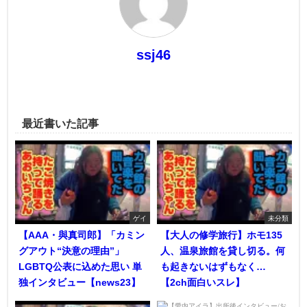
ssj46
最近書いた記事
ゲイ
未分類
【AAA・與真司郎】「カミン
【大人の修学旅行】ホモ135
グアウト“決意の理由”」
人、温泉旅館を貸し切る。何
LGBTQ公表に込めた思い 単
も起きないはずもなく…
独インタビュー【news23】
【2ch面白いスレ】