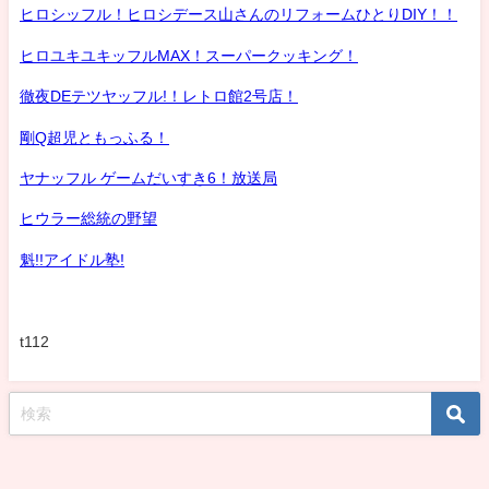
ヒロシッフル！ヒロシデース山さんのリフォームひとりDIY！！
ヒロユキユキッフルMAX！スーパークッキング！
徹夜DEテツヤッフル!！レトロ館2号店！
剛Q超児ともっふる！
ヤナッフル ゲームだいすき6！放送局
ヒウラー総統の野望
魁!!アイドル塾!
t112