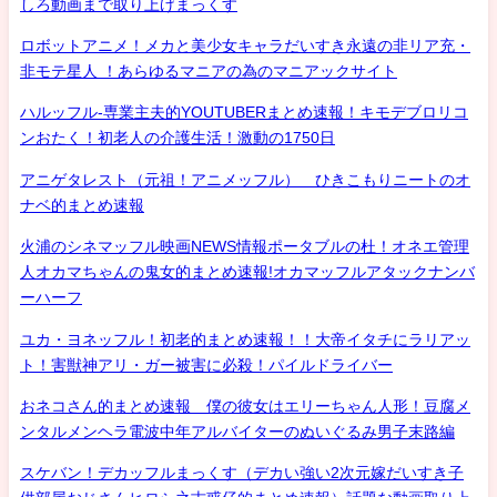
しろ動画まで取り上げまっくす
ロボットアニメ！メカと美少女キャラだいすき永遠の非リア充・
非モテ星人 ！あらゆるマニアの為のマニアックサイト
ハルッフル-専業主夫的YOUTUBERまとめ速報！キモデブロリコ
ンおたく！初老人の介護生活！激動の1750日
アニゲタレスト（元祖！アニメッフル） ひきこもりニートのオ
ナベ的まとめ速報
火浦のシネマッフル映画NEWS情報ポータブルの杜！オネエ管理
人オカマちゃんの鬼女的まとめ速報!オカマッフルアタックナンバ
ーハーフ
ユカ・ヨネッフル！初老的まとめ速報！！大帝イタチにラリアッ
ト！害獣神アリ・ガー被害に必殺！パイルドライバー
おネコさん的まとめ速報 僕の彼女はエリーちゃん人形！豆腐メ
ンタルメンヘラ電波中年アルバイターのぬいぐるみ男子末路編
スケバン！デカッフルまっくす（デカい強い2次元嫁だいすき子