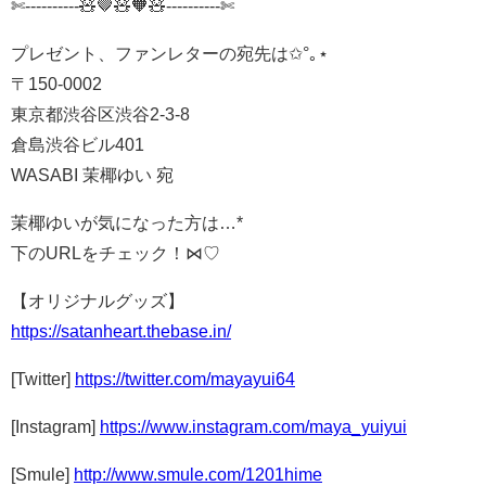
✄----------🧸🤎🧸🧡🧸---------‐✄
プレゼント、ファンレターの宛先は✩°｡⋆
〒150-0002
東京都渋谷区渋谷2-3-8
倉島渋谷ビル401
WASABI 茉椰ゆい 宛
茉椰ゆいが気になった方は…*
下のURLをチェック！⋈♡
【オリジナルグッズ】
https://satanheart.thebase.in/
[Twitter]
https://twitter.com/mayayui64
[Instagram]
https://www.instagram.com/maya_yuiyui
[Smule]
http://www.smule.com/1201hime