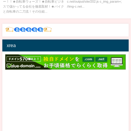
ー！！★自転車ウォーズ！★自転車ビジネ
c.net/output/site/202.js c_img_param=;
スで儲かってる会社を徹底取材！★バイク
//img-c.net...
と自転車の二刀流！その仕組...
xrea