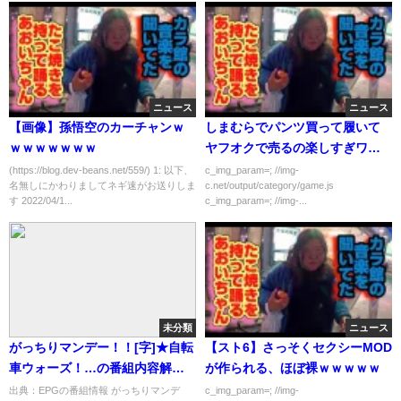
ニュース
ニュース
【画像】孫悟空のカーチャンｗ
しまむらでパンツ買って履いて
ｗｗｗｗｗｗｗ
ヤフオクで売るの楽しすぎワロ
タｗｗｗｗｗ
(https://blog.dev-beans.net/559/) 1: 以下、
c_img_param=; //img-
名無しにかわりましてネギ速がお送りしま
c.net/output/category/game.js
す 2022/04/1...
c_img_param=; //img-...
未分類
ニュース
がっちりマンデー！！[字]★自転
【スト6】さっそくセクシーMOD
車ウォーズ！…の番組内容解析
が作られる、ほぼ裸ｗｗｗｗｗ
まとめ
出典：EPGの番組情報 がっちりマンデ
c_img_param=; //img-