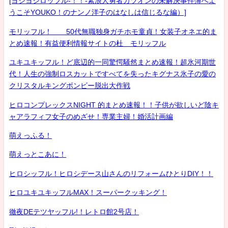
[ヨシヨシロッフル-！！-素浪人勇者カツオンの未解決事件簿へよ
うこそYOUKO！のナンノ洋子のはなしは信じるな編）]
モリッフル！ 50代無職独身ガチホモ童貞！女装子オネエ的ま
とめ速報！有益便利情報サイトの杜 モリッフル
ユキユキッフル！ど底辺的一同驚愕騒然まとめ速報！超氷河期世
代！人生の強制ロスカットですべてを失ったキグナス氷子の愛の
クリスタルキングボンビー脱出大作戦
ヒロコンプレックスNIGHT 的まとめ速報！！子供が欲しいど陰キ
ャアラフィフ女子のめざせ！専業主婦！婚活計画編
萌えっふる！
萌えっとこあに！
ヒロシッフル！ヒロシデース山さんのリフォームひとりDIY！！
ヒロユキユキッフルMAX！スーパークッキング！
徹夜DEテツヤッフル!！レトロ館2号店！