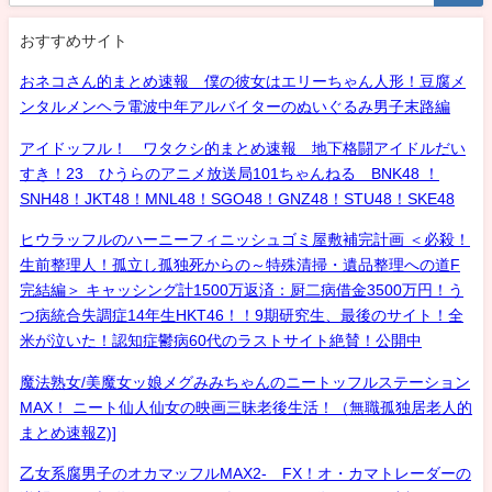
おすすめサイト
おネコさん的まとめ速報 僕の彼女はエリーちゃん人形！豆腐メ
ンタルメンヘラ電波中年アルバイターのぬいぐるみ男子末路編
アイドッフル！ ワタクシ的まとめ速報 地下格闘アイドルだい
すき！23 ひうらのアニメ放送局101ちゃんねる BNK48 ！
SNH48！JKT48！MNL48！SGO48！GNZ48！STU48！SKE48
ヒウラッフルのハーニーフィニッシュゴミ屋敷補完計画 ＜必殺！
生前整理人！孤立し孤独死からの～特殊清掃・遺品整理への道F
完結編＞ キャッシング計1500万返済：厨二病借金3500万円！う
つ病統合失調症14年生HKT46！！9期研究生、最後のサイト！全
米が泣いた！認知症鬱病60代のラストサイト絶賛！公開中
魔法熟女/美魔女ッ娘メグみみちゃんのニートッフルステーション
MAX！ ニート仙人仙女の映画三昧老後生活！（無職孤独居老人的
まとめ速報Z)]
乙女系腐男子のオカマッフルMAX2- FX！オ・カマトレーダーの