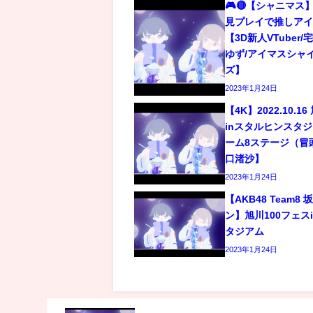
🎮🔴【シャニマス】
見プレイで推しアイ
【3D新人VTuber
ゆず/アイマスシャ
ズ】
2023年1月24日
【4K】2022.10.1
inスタルヒンスタジア
ーム8ステージ（冒
口渚沙】
2023年1月24日
【AKB48 Team
ン】旭川100フェス
タジアム
2023年1月24日