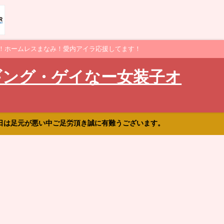
！ホームレスまなみ！愛内アイラ応援してます！
ギング・ゲイなー女装子オ
日は足元が悪い中ご足労頂き誠に有難うございます。