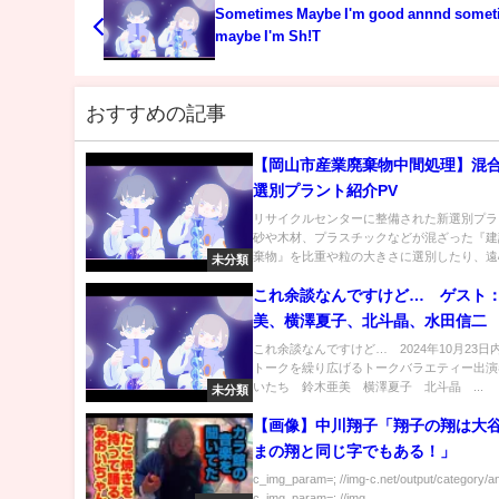
Sometimes Maybe I'm good annnd somet
maybe I'm Sh!T
おすすめの記事
【岡山市産業廃棄物中間処理】混
選別プラント紹介PV
リサイクルセンターに整備された新選別プラ
砂や木材、プラスチックなどが混ざった『建
棄物』を比重や粒の大きさに選別したり、遠心
未分類
これ余談なんですけど… ゲスト
美、横澤夏子、北斗晶、水田信二 1
日
これ余談なんですけど… 2024年10月23日
トークを繰り広げるトークバラエティー出演
いたち 鈴木亜美 横澤夏子 北斗晶 ...
未分類
【画像】中川翔子「翔子の翔は大
まの翔と同じ字でもある！」
c_img_param=; //img-c.net/output/category/a
c_img_param=; //img...