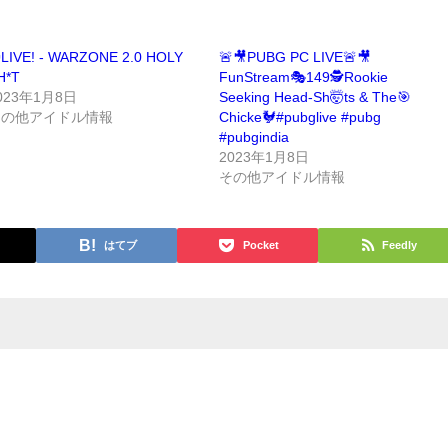
LIVE! - WARZONE 2.0 HOLY
🚨🎥PUBG PC LIVE🚨🎥
H*T
FunStream🎭149🕵Rookie
023年1月8日
Seeking Head-Sh🤯ts & The🎯
その他アイドル情報
Chicke🐓#pubglive #pubg
#pubgindia
2023年1月8日
その他アイドル情報
はてブ
Pocket
Feedly