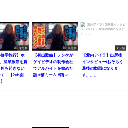
未分類
未分類
未分類
の修学旅行】ホ
【初出勤編】ノンケが
【愛内アイラ】出所後
人、温泉旅館を貸
ゲイビデオの制作会社
インタビュー/おそらく
。何も起きない
でアルバイトを始めた
最後の動画になりま
く…【2ch面
話 #猫ミーム #猫マニ
す。。。
レ】