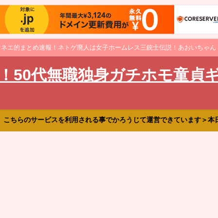
オネエ的まとめ速報！ネトゲ廃人は女子ホームレス三銃士伝説！あおいちゃん
！50代無職独身ガチホモ童貞
、こちらのサービスを利用される事でかろうじて運営できています＞本