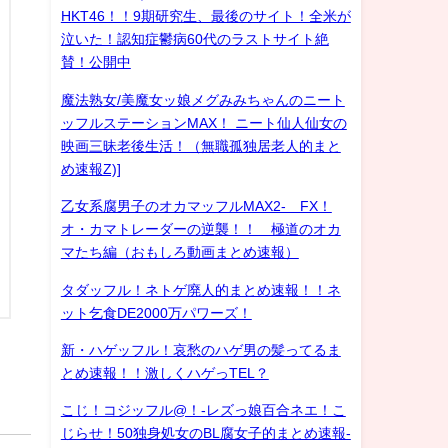
HKT46！！9期研究生、最後のサイト！全米が
泣いた！認知症鬱病60代のラストサイト絶
賛！公開中
魔法熟女/美魔女ッ娘メグみみちゃんのニート
ッフルステーションMAX！ ニート仙人仙女の
映画三昧老後生活！（無職孤独居老人的まと
め速報Z)]
乙女系腐男子のオカマッフルMAX2- FX！
オ・カマトレーダーの逆襲！！ 極道のオカ
マたち編（おもしろ動画まとめ速報）
タダッフル！ネトゲ廃人的まとめ速報！！ネ
ット乞食DE2000万パワーズ！
新・ハゲッフル！哀愁のハゲ男の髪ってるま
とめ速報！！激しくハゲっTEL？
こじ！コジッフル@！-レズっ娘百合ネエ！こ
じらせ！50独身処女のBL腐女子的まとめ速報-