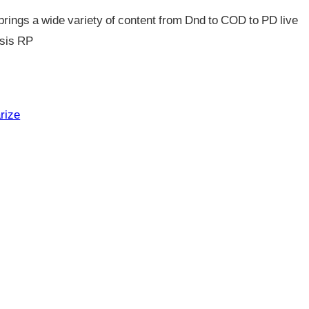
ings a wide variety of content from Dnd to COD to PD live
sis RP
rize