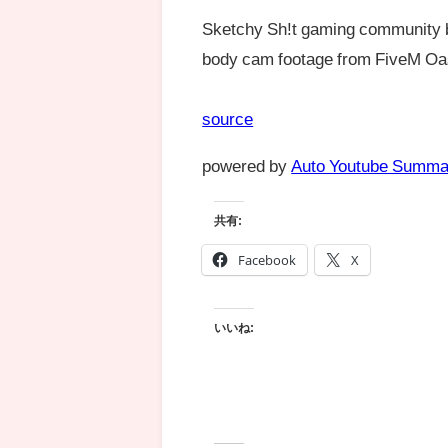
Sketchy Sh!t gaming community br
body cam footage from FiveM Oa
source
powered by
Auto Youtube Summa
共有:
Facebook
X
いいね: