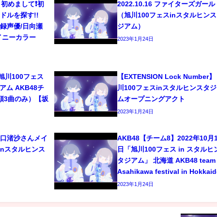
初めまして❗️初
2022.10.16 ファイターズガー
ドルを探す!!
（旭川100フェスinスタルヒン
/宅録声優/日向瀬
ジアム）
イニーカラー
2023年1月24日
6 旭川100フェス
【EXTENSION Lock Number】
ム AKB48チ
川100フェスinスタルヒンスタ
頭3曲のみ）【坂
ムオープニングアクト
2023年1月24日
8 坂口渚沙さんメイ
AKB48【チーム8】2022年10月1
inスタルヒンス
日「旭川100フェス in スタルヒ
タジアム」 北海道 AKB48 team 
Asahikawa festival in Hokkai
2023年1月24日