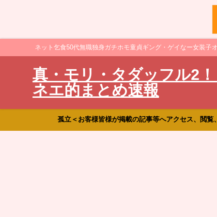
ネット乞食50代無職独身ガチホモ童貞ギング・ゲイなー女装子
真・モリ・タダッフル2！
ネエ的まとめ速報
孤立＜お客様皆様が掲載の記事等へアクセス、閲覧