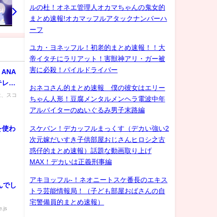
ルの杜！オネエ管理人オカマちゃんの鬼女的
まとめ速報!オカマッフルアタックナンバーハ
ーフ
ユカ・ヨネッフル！初老的まとめ速報！！大
帝イタチにラリアット！害獣神アリ・ガー被
害に必殺！パイルドライバー
ANA
テレ
おネコさん的まとめ速報 僕の彼女はエリー
は、スコ
ちゃん人形！豆腐メンタルメンヘラ電波中年
アルバイターのぬいぐるみ男子末路編
スケバン！デカッフルまっくす（デカい強い2
を使わ
次元嫁だいすき子供部屋おじさんヒロシ之古
惑仔的まとめ速報）話題な動画取り上げ
MAX！デカいは正義刑事編
アキヨッフル-！ネオニートスケ番長のエキス
んでし
トラ芸能情報局！（子ども部屋おばさんの自
宅警備員的まとめ速報）
.js