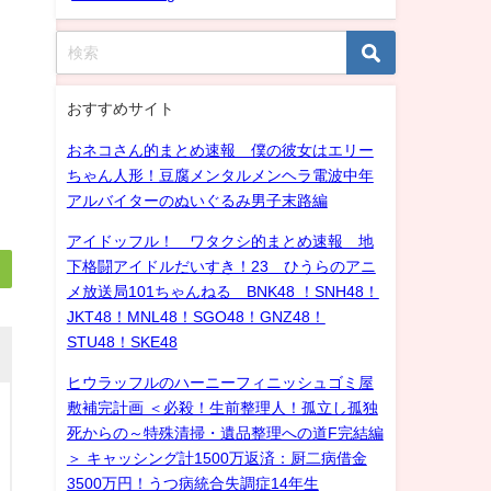
おすすめサイト
おネコさん的まとめ速報 僕の彼女はエリー
ちゃん人形！豆腐メンタルメンヘラ電波中年
アルバイターのぬいぐるみ男子末路編
アイドッフル！ ワタクシ的まとめ速報 地
下格闘アイドルだいすき！23 ひうらのアニ
メ放送局101ちゃんねる BNK48 ！SNH48！
JKT48！MNL48！SGO48！GNZ48！
STU48！SKE48
ヒウラッフルのハーニーフィニッシュゴミ屋
敷補完計画 ＜必殺！生前整理人！孤立し孤独
死からの～特殊清掃・遺品整理への道F完結編
＞ キャッシング計1500万返済：厨二病借金
3500万円！うつ病統合失調症14年生