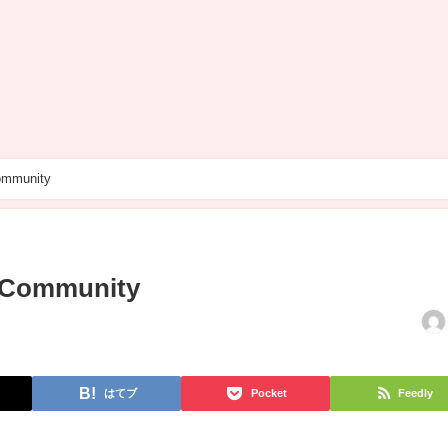
ommunity
g Community
はてブ
Pocket
Feedly