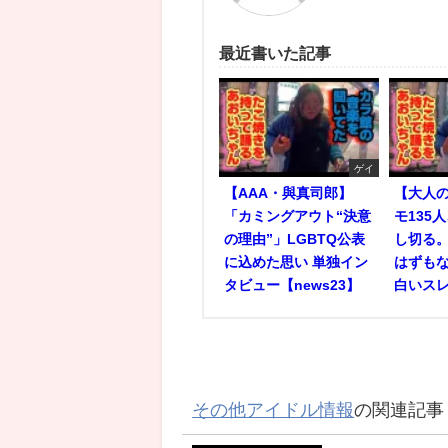
最近書いた記事
ゲイ
【AAA・與真司郎】
【大人
「カミングアウト“決意
モ135
の理由”」LGBTQ公表
し切る
に込めた思い 単独イン
はずもな
タビュー【news23】
白いス
その他アイドル情報
の関連記事