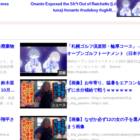
imes
Onantv Exposed the Sh*t Out of Ratchettv (Lil
tuna) #onantv #rudeboy #ugk4life
#longlivepimpchad
合廃棄物
「札幌ゴルフ倶楽部・輪厚コース」 - 
オープンゴルフトーナメント（日本
ビ）
ント。土
ANAオープンゴルフトーナメント2021 最終日
設混合廃
ット・ビンセントが－18。 Source:
分...
https://kakaku.com/t...
芸能
：鈴木亜
【画像】お年寄り、猛暑をエアコン
0月23
ずに水分補給で戦うｗｗｗｗｗｗ
内容：余談
c_img_param=; //img-c.net/output/site/42.js
者：かま
c_img_param=; //img-c.net/...
ニュース
谷翔平さ
【画像】なぜか必ず12の女の子を選
まう画像
nime.js
c_img_param=; //img-c.net/output/category/game
c_img_param=; //img-...