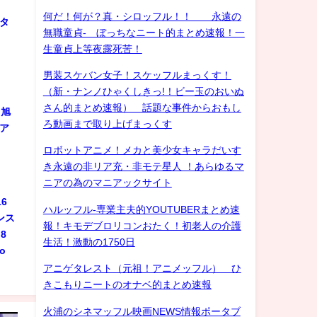
ル
何だ！何が？真・シロッフル！！ 永遠の
スタ
無職童貞- ぼっちなニート的まとめ速報！一
生童貞上等夜露死苦！
男装スケバン女子！スケッフルまっくす！
（新・ナンノひゃくしきっ!！ビー玉のおいぬ
さん的まとめ速報） 話題な事件からおもし
 旭
ろ動画まで取り上げまっくす
ジア
ロボットアニメ！メカと美少女キャラだいす
き永遠の非リア充・非モテ星人 ！あらゆるマ
ニアの為のマニアックサイト
6
ハルッフル-専業主夫的YOUTUBERまとめ速
ンス
報！キモデブロリコンおたく！初老人の介護
8
生活！激動の1750日
do
アニゲタレスト（元祖！アニメッフル） ひ
きこもりニートのオナベ的まとめ速報
火浦のシネマッフル映画NEWS情報ポータブ