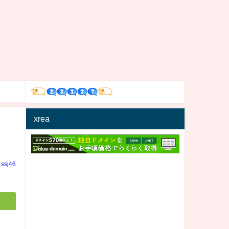
xrea
ssj46