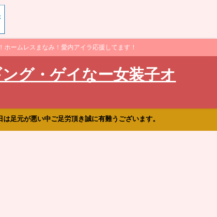
！ホームレスまなみ！愛内アイラ応援してます！
ギング・ゲイなー女装子オ
日は足元が悪い中ご足労頂き誠に有難うございます。