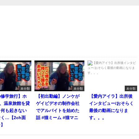
未分類
未分類
未分類
の修学旅行】ホ
【初出勤編】ノンケが
【愛内アイラ】出所後
人、温泉旅館を貸
ゲイビデオの制作会社
インタビュー/おそらく
。何も起きない
でアルバイトを始めた
最後の動画になりま
く…【2ch面
話 #猫ミーム #猫マニ
す。。。
レ】