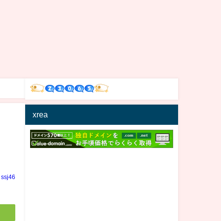
xrea
ssj46