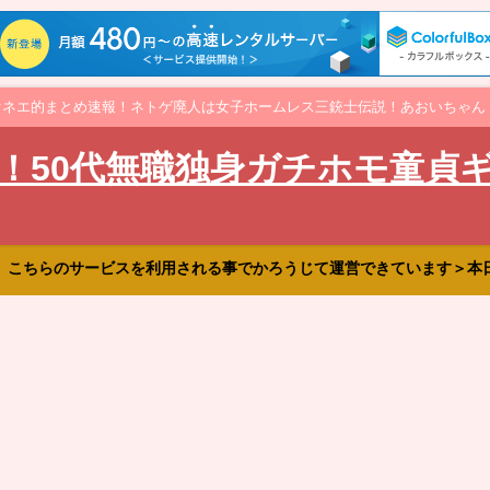
オネエ的まとめ速報！ネトゲ廃人は女子ホームレス三銃士伝説！あおいちゃん
！50代無職独身ガチホモ童貞
、こちらのサービスを利用される事でかろうじて運営できています＞本