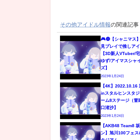
その他アイドル情報
の関連記事
🎮🔴【シャニマス】
見プレイで推しアイ
【3D新人VTuber
ゆず/アイマスシャ
ズ】
2023年1月24日
【4K】2022.10.1
inスタルヒンスタジア
ーム8ステージ（冒
口渚沙】
2023年1月24日
【AKB48 Team
ン】旭川100フェス