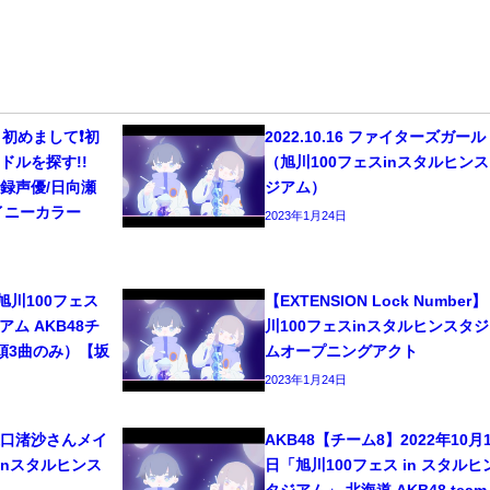
初めまして❗️初
2022.10.16 ファイターズガー
ドルを探す!!
（旭川100フェスinスタルヒン
/宅録声優/日向瀬
ジアム）
イニーカラー
2023年1月24日
6 旭川100フェス
【EXTENSION Lock Number】
ム AKB48チ
川100フェスinスタルヒンスタ
頭3曲のみ）【坂
ムオープニングアクト
2023年1月24日
8 坂口渚沙さんメイ
AKB48【チーム8】2022年10月1
inスタルヒンス
日「旭川100フェス in スタルヒ