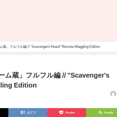
フルフル編 // "Scavenger's Hoard" Remote-Waggling Edition
ーム蔵」フルフル編 // "Scavenger's
ing Edition
はてブ
Pocket
Feedly