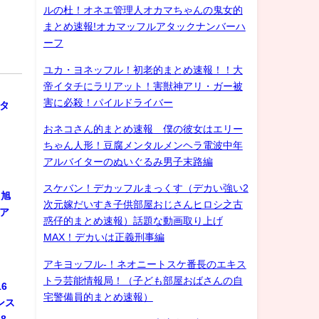
ルの杜！オネエ管理人オカマちゃんの鬼女的
まとめ速報!オカマッフルアタックナンバーハ
ーフ
ユカ・ヨネッフル！初老的まとめ速報！！大
帝イタチにラリアット！害獣神アリ・ガー被
ル
害に必殺！パイルドライバー
スタ
おネコさん的まとめ速報 僕の彼女はエリー
ちゃん人形！豆腐メンタルメンヘラ電波中年
アルバイターのぬいぐるみ男子末路編
スケバン！デカッフルまっくす（デカい強い2
 旭
次元嫁だいすき子供部屋おじさんヒロシ之古
ジア
惑仔的まとめ速報）話題な動画取り上げ
MAX！デカいは正義刑事編
アキヨッフル-！ネオニートスケ番長のエキス
トラ芸能情報局！（子ども部屋おばさんの自
6
宅警備員的まとめ速報）
ンス