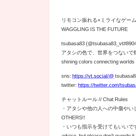
リモコン振れる×ミライなゲー
WAGGLING IS THE FUTURE
tsubasa83 (@tsubasa83_vt#890
アタシの色で、世界をつないで
shining colors connecting worlds
sns:
https://vt.social/@
tsubasa
twitter:
https://twitter.com/tsuba
チャットルール // Chat Rules
・アタシや他の人への中傷やいじめは絶対
OTHERS!!
・いつも指示を受けてもいいですが、指示
advice, but please don't overdo it