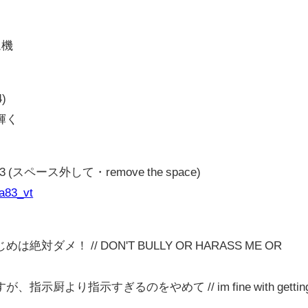
ム機
4)
輝く
83 (スペース外して・remove the space)
sa83_vt
ダメ！ // DON'T BULLY OR HARASS ME OR
厨より指示すぎるのをやめて // im fine with gettin