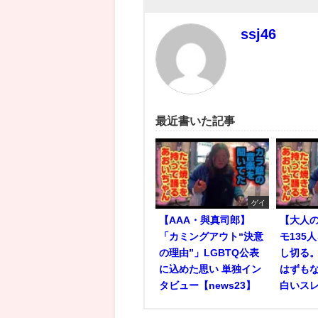
ssj46
最近書いた記事
ゲイ
【AAA・與真司郎】
【大人
「カミングアウト“決意
モ135
の理由”」LGBTQ公表
し切る
に込めた思い 単独イン
はずもな
タビュー【news23】
白いス