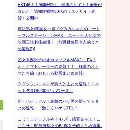
HKT46！！9期研究生、最後のサイト！全米が
泣いた！認知症鬱病60代のラストサイト絶
賛！公開中
魔法熟女/美魔女ッ娘メグみみちゃんのニート
ッフルステーションMAX！ ニート仙人仙女の
映画三昧老後生活！（無職孤独居老人的まと
め速報Z)]
乙女系腐男子のオカマッフルMAX2- FX！
オ・カマトレーダーの逆襲！！ 極道のオカ
マたち編（おもしろ動画まとめ速報）
タダッフル！ネトゲ廃人的まとめ速報！！ネ
ット乞食DE2000万パワーズ！
新・ハゲッフル！哀愁のハゲ男の髪ってるま
とめ速報！！激しくハゲっTEL？
こじ！コジッフル@！-レズっ娘百合ネエ！こ
じらせ！50独身処女のBL腐女子的まとめ速報-