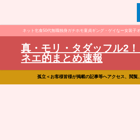
ネット乞食50代無職独身ガチホモ童貞ギング・ゲイなー女装子
真・モリ・タダッフル2！
ネエ的まとめ速報
孤立＜お客様皆様が掲載の記事等へアクセス、閲覧