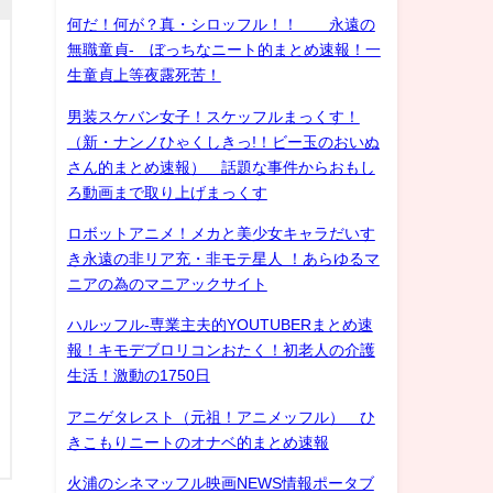
何だ！何が？真・シロッフル！！ 永遠の
無職童貞- ぼっちなニート的まとめ速報！一
生童貞上等夜露死苦！
男装スケバン女子！スケッフルまっくす！
（新・ナンノひゃくしきっ!！ビー玉のおいぬ
さん的まとめ速報） 話題な事件からおもし
ろ動画まで取り上げまっくす
ロボットアニメ！メカと美少女キャラだいす
き永遠の非リア充・非モテ星人 ！あらゆるマ
ニアの為のマニアックサイト
ハルッフル-専業主夫的YOUTUBERまとめ速
報！キモデブロリコンおたく！初老人の介護
生活！激動の1750日
アニゲタレスト（元祖！アニメッフル） ひ
きこもりニートのオナベ的まとめ速報
火浦のシネマッフル映画NEWS情報ポータブ