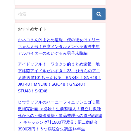
おすすめサイト
おネコさん的まとめ速報 僕の彼女はエリー
ちゃん人形！豆腐メンタルメンヘラ電波中年
アルバイターのぬいぐるみ男子末路編
アイドッフル！ ワタクシ的まとめ速報 地
下格闘アイドルだいすき！23 ひうらのアニ
メ放送局101ちゃんねる BNK48 ！SNH48！
JKT48！MNL48！SGO48！GNZ48！
STU48！SKE48
ヒウラッフルのハーニーフィニッシュゴミ屋
敷補完計画 ＜必殺！生前整理人！孤立し孤独
死からの～特殊清掃・遺品整理への道F完結編
＞ キャッシング計1500万返済：厨二病借金
3500万円！うつ病統合失調症14年生