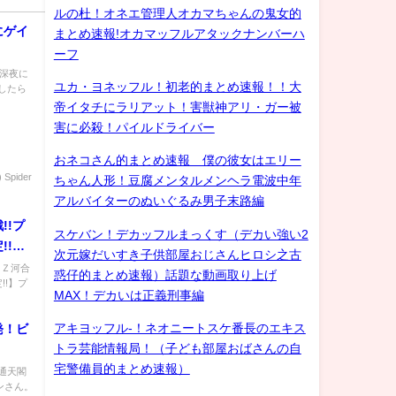
ルの杜！オネエ管理人オカマちゃんの鬼女的
にゲイ
まとめ速報!オカマッフルアタックナンバーハ
ーフ
) 深夜に
ユカ・ヨネッフル！初老的まとめ速報！！大
したら
帝イタチにラリアット！害獣神アリ・ガー被
害に必殺！パイルドライバー
おネコさん的まとめ速報 僕の彼女はエリー
pider
ちゃん人形！豆腐メンタルメンヘラ電波中年
アルバイターのぬいぐるみ男子末路編
!!プ
スケバン！デカッフルまっくす（デカい強い2
!!】
次元嫁だいすき子供部屋おじさんヒロシ之古
－Ｚ河合
惑仔的まとめ速報）話題な動画取り上げ
!!】プ
MAX！デカいは正義刑事編
アキヨッフル-！ネオニートスケ番長のエキス
発！ビ
トラ芸能情報局！（子ども部屋おばさんの自
宅警備員的まとめ速報）
通天閣
ンさん。