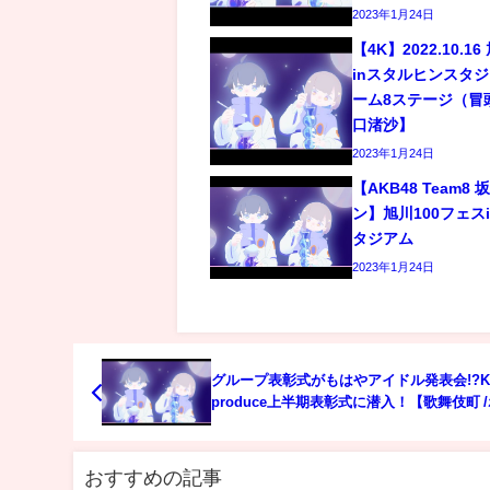
2023年1月24日
【4K】2022.10.1
inスタルヒンスタジア
ーム8ステージ（冒
口渚沙】
2023年1月24日
【AKB48 Team
ン】旭川100フェス
タジアム
2023年1月24日
グループ表彰式がもはやアイドル発表会!?K
produce上半期表彰式に潜入！【歌舞伎町 
/ドキュメンタリー /KG-produce /Club
MINERVA】
おすすめの記事