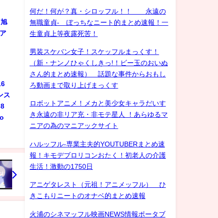
何だ！何が？真・シロッフル！！ 永遠の
 旭
無職童貞- ぼっちなニート的まとめ速報！一
ジア
生童貞上等夜露死苦！
男装スケバン女子！スケッフルまっくす！
（新・ナンノひゃくしきっ!！ビー玉のおいぬ
さん的まとめ速報） 話題な事件からおもし
6
ろ動画まで取り上げまっくす
ンス
ロボットアニメ！メカと美少女キャラだいす
8
き永遠の非リア充・非モテ星人 ！あらゆるマ
do
ニアの為のマニアックサイト
ハルッフル-専業主夫的YOUTUBERまとめ速
報！キモデブロリコンおたく！初老人の介護
生活！激動の1750日
アニゲタレスト（元祖！アニメッフル） ひ
きこもりニートのオナベ的まとめ速報
火浦のシネマッフル映画NEWS情報ポータブ