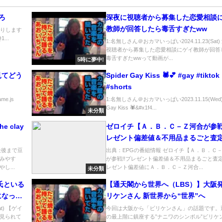
ろ
深夜に視聴者から募集した恋愛相談
教師が回答したら毒舌すぎたww
送りします
1...
1:名無しさん＠おカマいっぱい2024.11.23(Sat
視聴者から募集した恋愛相談にゲイ教師が回答
毒舌すぎたwwって動画が...
5時に夢中!
見てどう
Spider Gay Kiss 🕷️💕 #gay #tiktok
#shorts
ame.js
1:名無しさん＠おカマいっぱい2023.11.15(Wed) S
Gay Kiss 🕷️&#x1f4...
未分類
 clay
ゼロイチ【Ａ．Ｂ．Ｃ－Ｚ河合が参戦
レゼント偏差値＆不用品まるごと査定
[字]…の番組内容解析まとめ
最後まで豆
出典：EPGの番組情報 ゼロイチ【Ａ．Ｂ．Ｃ
みやす
が参戦!!プレゼント偏差値＆不用品まるごと査定
し...
レゼント偏差値にＡ．Ｂ．Ｃ－Ｚ河合...
未分類
氏といる
【通天閣から世界へ（LBS）】大阪
になって
リケンさん 新世界から“世界”へ
t) 【ゲイ
今回は大阪から「ビリケンさん」の話題です。
見られて
の最上階に鎮座する”ナニワのシンボル”ビリケ