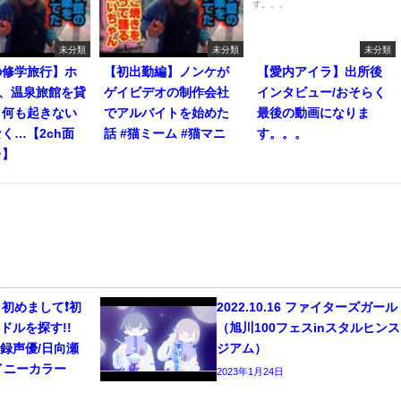
未分類
未分類
未分類
の修学旅行】ホ
【初出勤編】ノンケが
【愛内アイラ】出所後
人、温泉旅館を貸
ゲイビデオの制作会社
インタビュー/おそらく
。何も起きない
でアルバイトを始めた
最後の動画になりま
く…【2ch面
話 #猫ミーム #猫マニ
す。。。
レ】
初めまして❗️初
2022.10.16 ファイターズガー
ドルを探す!!
（旭川100フェスinスタルヒン
/宅録声優/日向瀬
ジアム）
イニーカラー
2023年1月24日