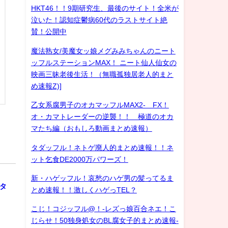
HKT46！！9期研究生、最後のサイト！全米が
泣いた！認知症鬱病60代のラストサイト絶
賛！公開中
魔法熟女/美魔女ッ娘メグみみちゃんのニート
ッフルステーションMAX！ ニート仙人仙女の
映画三昧老後生活！（無職孤独居老人的まと
め速報Z)]
乙女系腐男子のオカマッフルMAX2- FX！
オ・カマトレーダーの逆襲！！ 極道のオカ
マたち編（おもしろ動画まとめ速報）
タダッフル！ネトゲ廃人的まとめ速報！！ネ
ット乞食DE2000万パワーズ！
ル
新・ハゲッフル！哀愁のハゲ男の髪ってるま
スタ
とめ速報！！激しくハゲっTEL？
こじ！コジッフル@！-レズっ娘百合ネエ！こ
じらせ！50独身処女のBL腐女子的まとめ速報-