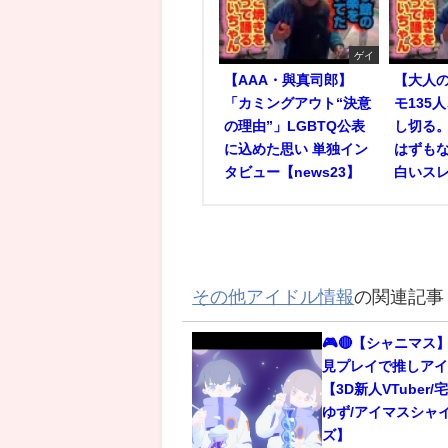
ゲイ
【AAA・與真司郎】
【大人
「カミングアウト“決意
モ135
の理由”」LGBTQ公表
し切る
に込めた思い 単独イン
はずもな
タビュー【news23】
白いス
その他アイドル情報
の関連記事
🎮🔴【シャニマス】
見プレイで推しアイ
【3D新人VTuber
ゆず/アイマスシャ
ズ】