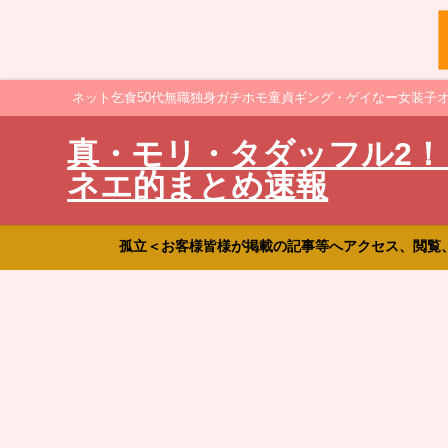
ネット乞食50代無職独身ガチホモ童貞ギング・ゲイなー女装子
真・モリ・タダッフル2！
ネエ的まとめ速報
孤立＜お客様皆様が掲載の記事等へアクセス、閲覧