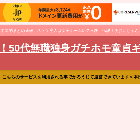
オネエ的まとめ速報！ネトゲ廃人は女子ホームレス三銃士伝説！あおいちゃん
！50代無職独身ガチホモ童貞
、こちらのサービスを利用される事でかろうじて運営できています＞本