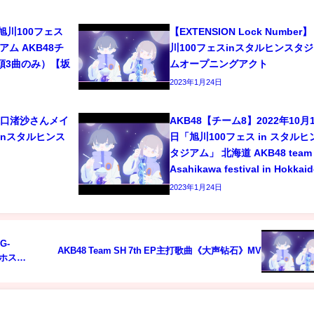
6 旭川100フェス
【EXTENSION Lock Number】
ム AKB48チ
川100フェスinスタルヒンスタ
頭3曲のみ）【坂
ムオープニングアクト
2023年1月24日
8 坂口渚沙さんメイ
AKB48【チーム8】2022年10月1
inスタルヒンス
日「旭川100フェス in スタルヒ
タジアム」 北海道 AKB48 team 
Asahikawa festival in Hokkai
2023年1月24日
G-
AKB48 Team SH 7th EP主打歌曲《大声钻石》MV
/ホスト