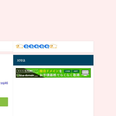
xrea
ssj46