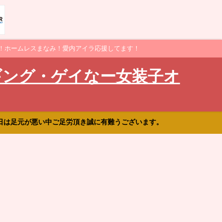
！ホームレスまなみ！愛内アイラ応援してます！
ギング・ゲイなー女装子オ
日は足元が悪い中ご足労頂き誠に有難うございます。