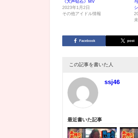
《大声钻石》MV
与
2023年1月2日
シ
その他アイドル情報
2
Facebook
post
この記事を書いた人
ssj46
最近書いた記事