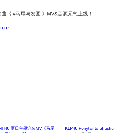
主打歌曲《 #马尾与发圈 》MV&音源元气上线！
rize
NH48 夏日主题泳装MV《马尾
KLP48 Ponytail to Shushu