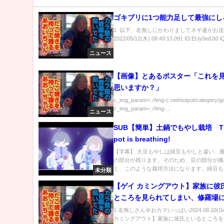
ゴキブリに1つ能力足して最強にし
1: 以下、名無しにかわりましてネギ速がお
2022/05/12(木) 08:49:13.091 ID:EUy0edJt0 iQ
ニュース
【画像】とあるポスター「これを
思いますか？」
c_img_param=; //img-c.net/output/category/g
c_img_param=; //img-...
ニュース
SUB【簡単】土鍋でもやし栽培 The
pot is breathing!
【字幕】 大豆もやしは緑豆もやしと違い、
の部分が残ります。そのため、豆の部分が痛
く、このような栽培方法になります。緑豆もや
未分類
【ゲイ カミングアウト】家族に彼
ところを見られてしまい、修羅場
しまった時のことを話してみた
1:名無しさん＠おカマいっぱい2024.08.10(Sa
カミングアウト】家族に彼氏といるところを