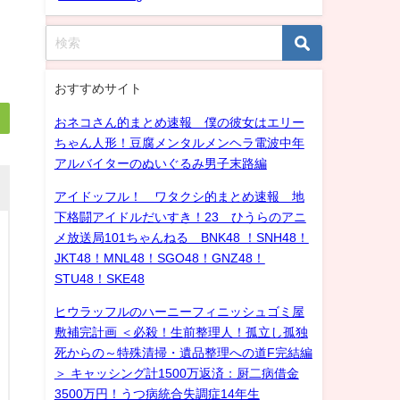
おすすめサイト
おネコさん的まとめ速報 僕の彼女はエリー
ちゃん人形！豆腐メンタルメンヘラ電波中年
アルバイターのぬいぐるみ男子末路編
アイドッフル！ ワタクシ的まとめ速報 地
下格闘アイドルだいすき！23 ひうらのアニ
メ放送局101ちゃんねる BNK48 ！SNH48！
JKT48！MNL48！SGO48！GNZ48！
STU48！SKE48
ヒウラッフルのハーニーフィニッシュゴミ屋
敷補完計画 ＜必殺！生前整理人！孤立し孤独
死からの～特殊清掃・遺品整理への道F完結編
＞ キャッシング計1500万返済：厨二病借金
3500万円！うつ病統合失調症14年生