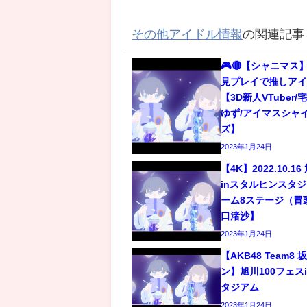
その他アイドル情報
の関連記事
🎮🔴【シャニマス】
見プレイで推しアイ
【3D新人VTuber
ゆず/アイマスシャ
ズ】
2023年1月24日
【4K】2022.10.1
inスタルヒンスタジア
ーム8ステージ（冒
口渚沙】
2023年1月24日
【AKB48 Team
ン】旭川100フェス
タジアム
2023年1月24日