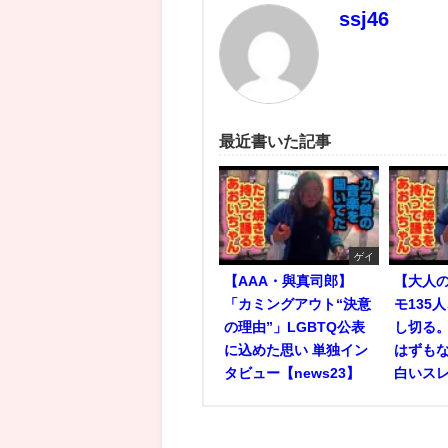
ssj46
最近書いた記事
ゲイ
【AAA・與真司郎】
【大人
「カミングアウト“決意
モ135
の理由”」LGBTQ公表
し切る
に込めた思い 単独イン
はずもな
タビュー【news23】
白いス