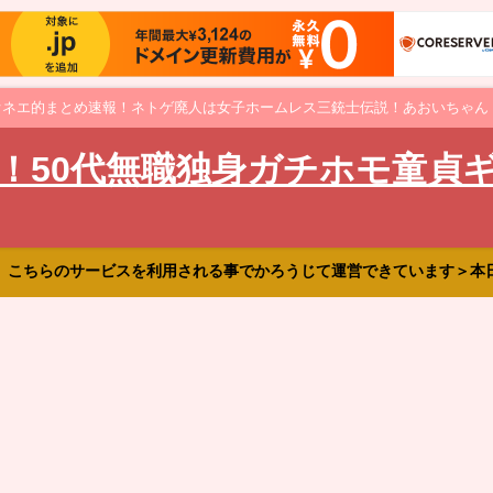
オネエ的まとめ速報！ネトゲ廃人は女子ホームレス三銃士伝説！あおいちゃん
！50代無職独身ガチホモ童貞
、こちらのサービスを利用される事でかろうじて運営できています＞本