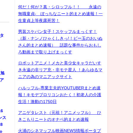
何だ！何が？真・シロッフル！！ 永遠の
無職童貞- ぼっちなニート的まとめ速報！一
生童貞上等夜露死苦！
ル
男装スケバン女子！スケッフルまっくす！
スタ
（新・ナンノひゃくしきっ!！ビー玉のおいぬ
さん的まとめ速報） 話題な事件からおもし
ろ動画まで取り上げまっくす
ロボットアニメ！メカと美少女キャラだいす
き永遠の非リア充・非モテ星人 ！あらゆるマ
 旭
ニアの為のマニアックサイト
ジア
ハルッフル-専業主夫的YOUTUBERまとめ速
報！キモデブロリコンおたく！初老人の介護
生活！激動の1750日
6
アニゲタレスト（元祖！アニメッフル） ひ
ンス
きこもりニートのオナベ的まとめ速報
8
火浦のシネマッフル映画NEWS情報ポータブ
do