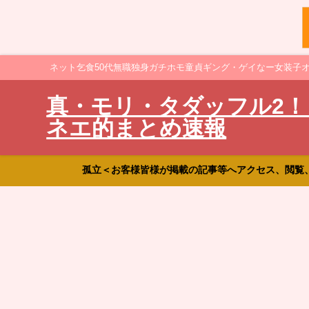
ネット乞食50代無職独身ガチホモ童貞ギング・ゲイなー女装子
真・モリ・タダッフル2！
ネエ的まとめ速報
孤立＜お客様皆様が掲載の記事等へアクセス、閲覧