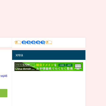
xrea
ssj46