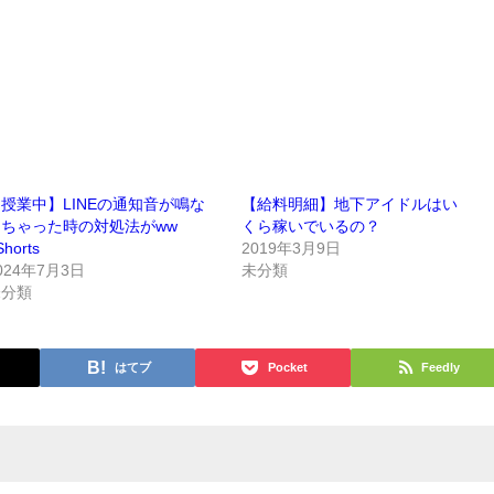
授業中】LINEの通知音が鳴な
【給料明細】地下アイドルはい
っちゃった時の対処法がww
くら稼いでいるの？
Shorts
2019年3月9日
024年7月3日
未分類
未分類
はてブ
Pocket
Feedly