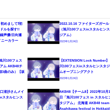
初めまして❗️初
2022.10.16 ファイターズガー
ドルを探す!!
（旭川100フェスinスタルヒン
/宅録声優/日向瀬
ジアム）
イニーカラー
2023年1月24日
6 旭川100フェス
【EXTENSION Lock Number】
ム AKB48チ
川100フェスinスタルヒンスタ
頭3曲のみ）【坂
ムオープニングアクト
2023年1月24日
8 坂口渚沙さんメイ
AKB48【チーム8】2022年10月1
inスタルヒンス
日「旭川100フェス in スタルヒ
タジアム」 北海道 AKB48 team 
Asahikawa festival in Hokkai