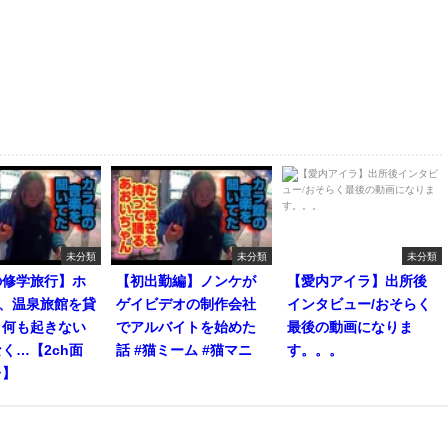
未分類
未分類
未分類
の修学旅行】ホ
【初出勤編】ノンケが
【愛内アイラ】出所後
人、温泉旅館を貸
ゲイビデオの制作会社
インタビュー/おそらく
。何も起きない
でアルバイトを始めた
最後の動画になりま
く…【2ch面
話 #猫ミーム #猫マニ
す。。。
レ】