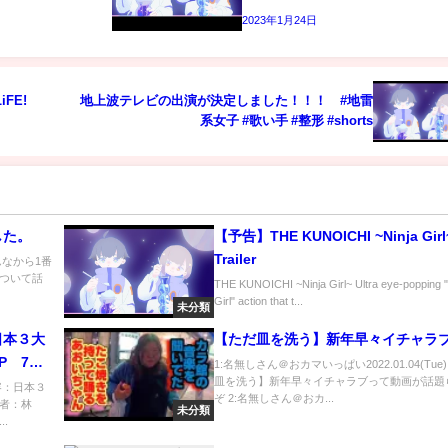
2023年1月24日
FE!
地上波テレビの出演が決定しました！！！ #地雷
系女子 #歌い手 #整形 #shorts
した。
【予告】THE KUNOICHI ~Ninja Girl
Trailer
なから1番
ついて話
THE KUNOICHI ~Ninja Girl~ Ultra eye-popping "
.
Girl" action that t...
未分類
日本３大
【ただ皿を洗う】新年早々イチャラ
 7月4
1:名無しさん＠おカマいっぱい2022.01.04(Tue
皿を洗う】新年早々イチャラブって動画が話題
容：日本３
ぞ 2:名無しさん＠おカ...
者：林
未分類
.