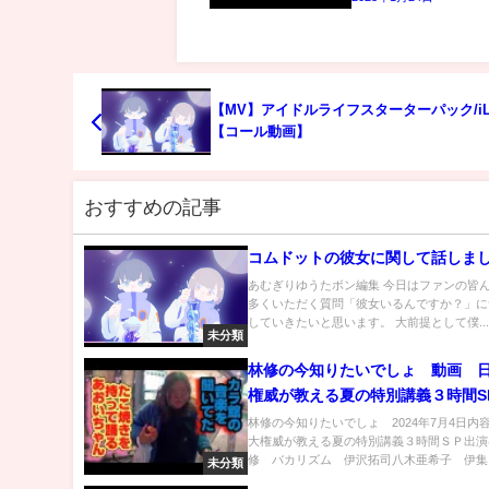
【MV】アイドルライフスターターパック/iLi
【コール動画】
おすすめの記事
コムドットの彼女に関して話しま
あむぎりゆうたボン編集 今日はファンの皆ん
多くいただく質問「彼女いるんですか？」に
していきたいと思います。 大前提として僕..
未分類
林修の今知りたいでしょ 動画 
権威が教える夏の特別講義３時間SP
日
林修の今知りたいでしょ 2024年7月4日内
大権威が教える夏の特別講義３時間ＳＰ出演
修 バカリズム 伊沢拓司八木亜希子 伊集..
未分類