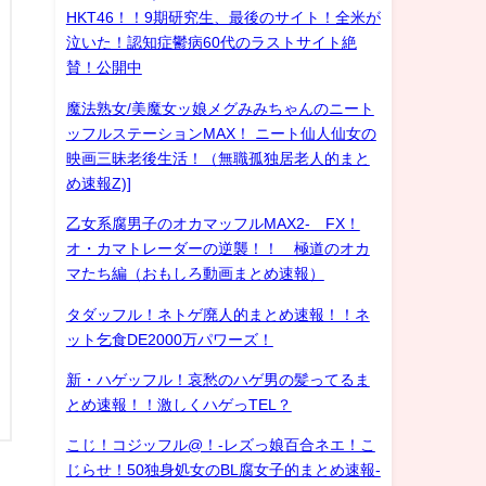
HKT46！！9期研究生、最後のサイト！全米が
泣いた！認知症鬱病60代のラストサイト絶
賛！公開中
魔法熟女/美魔女ッ娘メグみみちゃんのニート
ッフルステーションMAX！ ニート仙人仙女の
映画三昧老後生活！（無職孤独居老人的まと
め速報Z)]
乙女系腐男子のオカマッフルMAX2- FX！
オ・カマトレーダーの逆襲！！ 極道のオカ
マたち編（おもしろ動画まとめ速報）
タダッフル！ネトゲ廃人的まとめ速報！！ネ
ット乞食DE2000万パワーズ！
新・ハゲッフル！哀愁のハゲ男の髪ってるま
とめ速報！！激しくハゲっTEL？
こじ！コジッフル@！-レズっ娘百合ネエ！こ
じらせ！50独身処女のBL腐女子的まとめ速報-