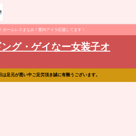
！ホームレスまなみ！愛内アイラ応援してます！
ギング・ゲイなー女装子オ
日は足元が悪い中ご足労頂き誠に有難うございます。