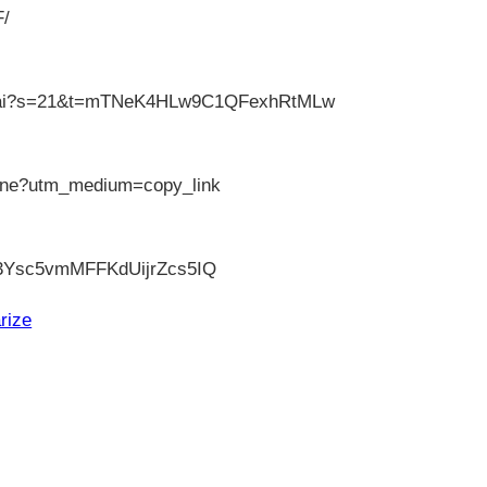
F/
_senpai?s=21&t=mTNeK4HLw9C1QFexhRtMLw
_vine?utm_medium=copy_link
UC3Ysc5vmMFFKdUijrZcs5IQ
rize