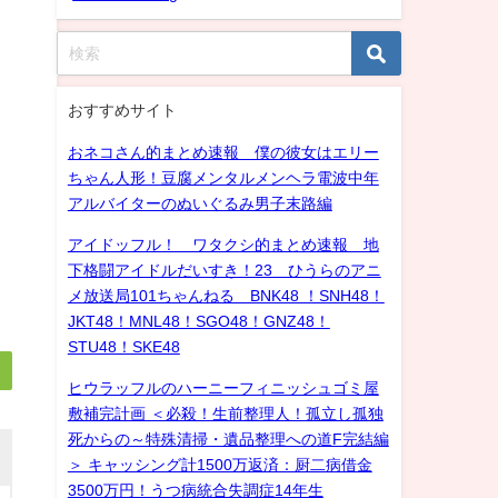
おすすめサイト
おネコさん的まとめ速報 僕の彼女はエリー
ちゃん人形！豆腐メンタルメンヘラ電波中年
アルバイターのぬいぐるみ男子末路編
アイドッフル！ ワタクシ的まとめ速報 地
下格闘アイドルだいすき！23 ひうらのアニ
メ放送局101ちゃんねる BNK48 ！SNH48！
JKT48！MNL48！SGO48！GNZ48！
STU48！SKE48
ヒウラッフルのハーニーフィニッシュゴミ屋
敷補完計画 ＜必殺！生前整理人！孤立し孤独
死からの～特殊清掃・遺品整理への道F完結編
＞ キャッシング計1500万返済：厨二病借金
3500万円！うつ病統合失調症14年生