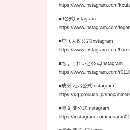
https://www.instagram.com/kout
■J公式Instagram
https://www.instagram.com/legen
■星咲大夜公式Instagram
https://www.instagram.com/hare
■ちょこれいと公式Instagram
https://www.instagram.com/r0110
■成瀬 ねお公式Instagram
https://kg-produce.jp/shop/mine
■瀬女 蘭公式Instagram
https://instagram.com/senaran01