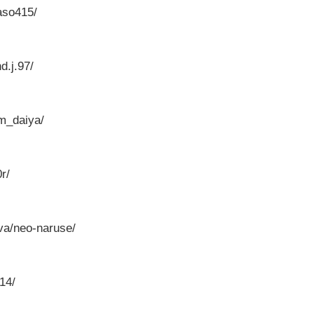
aso415/
d.j.97/
m_daiya/
r/
rva/neo-naruse/
14/