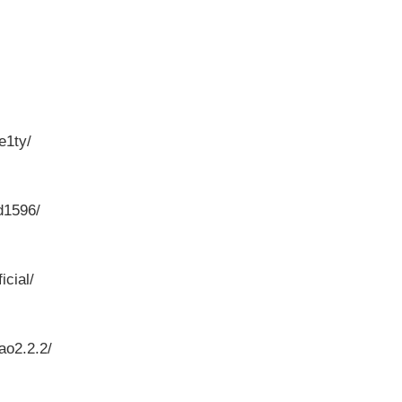
e1ty/
d1596/
icial/
ao2.2.2/