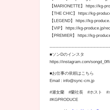
【MARIONETTE】 https://kg-produ
【THE CHIC】 https://kg-produce.
【LEGEND】 https://kg-produce.jp
【VIP】 https://kg-produce.jp/recr
【PREMIER】 https://kg-produce.j
----------------------------------------
■ソンDのインスタ
https://instagram.com/songd_0f
■お仕事の依頼はこちら
Email : info@sync-cm.jp
#瀬女蘭 #蘭社長 #ホスト #
#KGPRODUCE