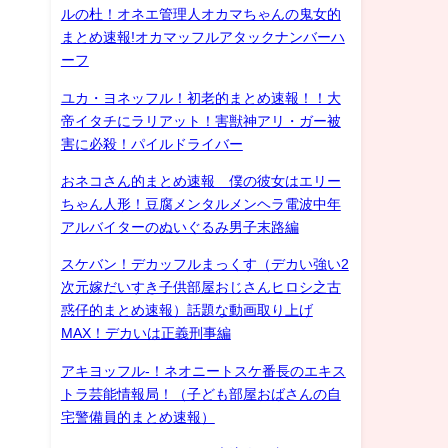
ルの杜！オネエ管理人オカマちゃんの鬼女的
まとめ速報!オカマッフルアタックナンバーハ
ーフ
ユカ・ヨネッフル！初老的まとめ速報！！大
帝イタチにラリアット！害獣神アリ・ガー被
害に必殺！パイルドライバー
おネコさん的まとめ速報 僕の彼女はエリー
ちゃん人形！豆腐メンタルメンヘラ電波中年
アルバイターのぬいぐるみ男子末路編
スケバン！デカッフルまっくす（デカい強い2
次元嫁だいすき子供部屋おじさんヒロシ之古
惑仔的まとめ速報）話題な動画取り上げ
MAX！デカいは正義刑事編
アキヨッフル-！ネオニートスケ番長のエキス
トラ芸能情報局！（子ども部屋おばさんの自
宅警備員的まとめ速報）