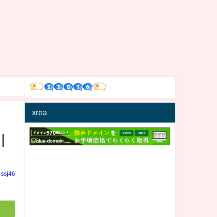
xrea
｜
ssj46