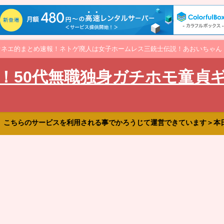
オネエ的まとめ速報！ネトゲ廃人は女子ホームレス三銃士伝説！あおいちゃん
！50代無職独身ガチホモ童貞
、こちらのサービスを利用される事でかろうじて運営できています＞本