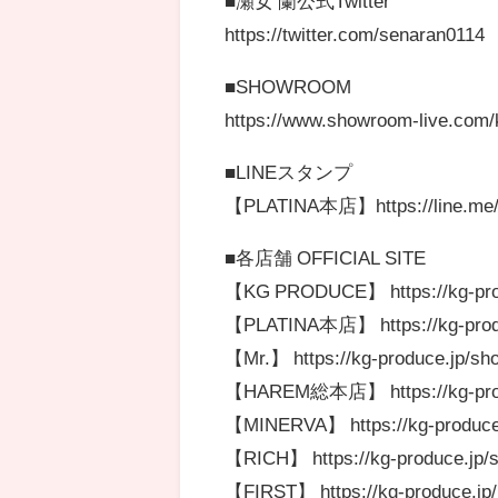
■瀬女 蘭公式Twitter
https://twitter.com/senaran0114
■SHOWROOM
https://www.showroom-live.com
■LINEスタンプ
【PLATINA本店】https://line.me/S
■各店舗 OFFICIAL SITE
【KG PRODUCE】 https://kg-pro
【PLATINA本店】 https://kg-produc
【Mr.】 https://kg-produce.jp/sh
【HAREM総本店】 https://kg-prod
【MINERVA】 https://kg-produce.
【RICH】 https://kg-produce.jp/s
【FIRST】 https://kg-produce.jp/re