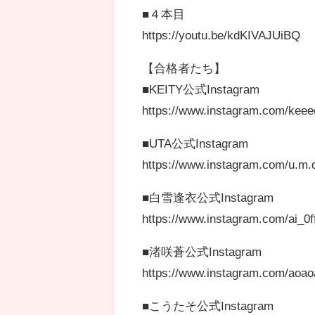
■４本目
https://youtu.be/kdKIVAJUiBQ
【合格者たち】
■KEITY公式Instagram
https://www.instagram.com/keee
■UTA公式Instagram
https://www.instagram.com/u.m.
■白雪逢衣公式Instagram
https://www.instagram.com/ai_0ff
■渚咲蒼公式Instagram
https://www.instagram.com/aoao
■こうたそ公式Instagram