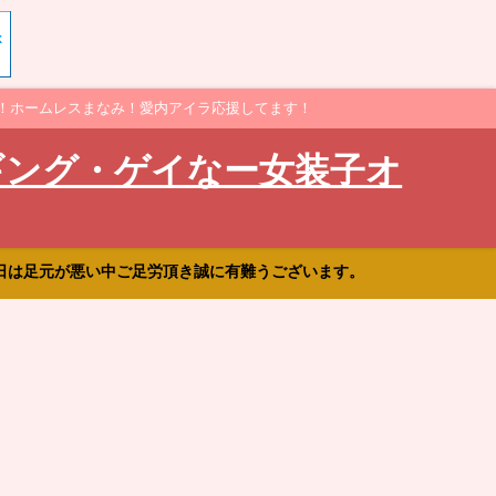
！ホームレスまなみ！愛内アイラ応援してます！
ギング・ゲイなー女装子オ
日は足元が悪い中ご足労頂き誠に有難うございます。