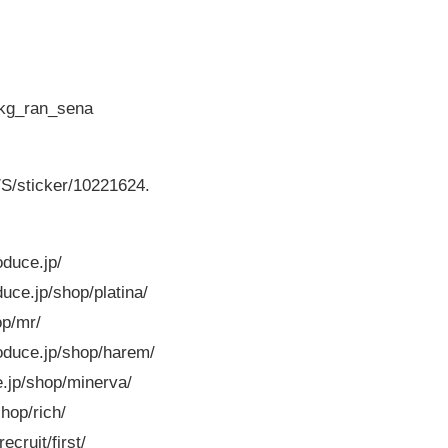
/kg_ran_sena
/sticker/10221624.
duce.jp/
e.jp/shop/platina/
op/mr/
uce.jp/shop/harem/
jp/shop/minerva/
hop/rich/
cruit/first/