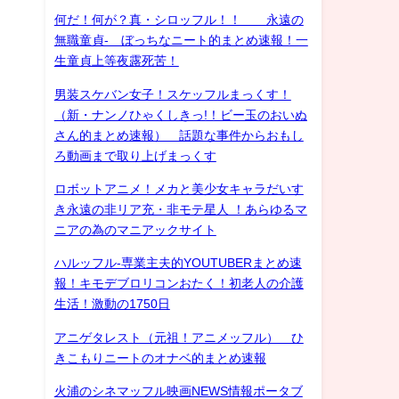
何だ！何が？真・シロッフル！！ 永遠の
無職童貞- ぼっちなニート的まとめ速報！一
生童貞上等夜露死苦！
男装スケバン女子！スケッフルまっくす！
（新・ナンノひゃくしきっ!！ビー玉のおいぬ
さん的まとめ速報） 話題な事件からおもし
ろ動画まで取り上げまっくす
ロボットアニメ！メカと美少女キャラだいす
き永遠の非リア充・非モテ星人 ！あらゆるマ
ニアの為のマニアックサイト
ハルッフル-専業主夫的YOUTUBERまとめ速
報！キモデブロリコンおたく！初老人の介護
生活！激動の1750日
アニゲタレスト（元祖！アニメッフル） ひ
きこもりニートのオナベ的まとめ速報
火浦のシネマッフル映画NEWS情報ポータブ