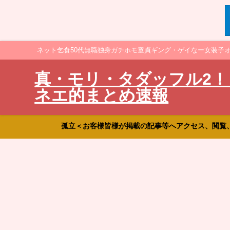
ネット乞食50代無職独身ガチホモ童貞ギング・ゲイなー女装子
真・モリ・タダッフル2！
ネエ的まとめ速報
孤立＜お客様皆様が掲載の記事等へアクセス、閲覧