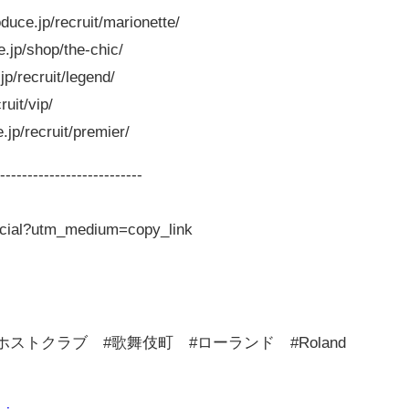
ce.jp/recruit/marionette/
jp/shop/the-chic/
/recruit/legend/
uit/vip/
p/recruit/premier/
---------------------------
ficial?utm_medium=copy_link
ホストクラブ #歌舞伎町 #ローランド #Roland