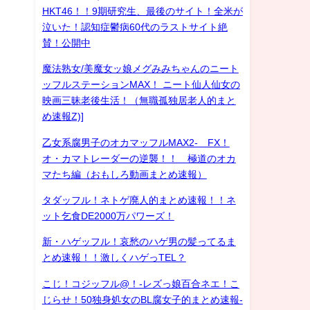
HKT46！！9期研究生、最後のサイト！全米が
泣いた！認知症鬱病60代のラストサイト絶
賛！公開中
魔法熟女/美魔女ッ娘メグみみちゃんのニート
ッフルステーションMAX！ ニート仙人仙女の
映画三昧老後生活！（無職孤独居老人的まと
め速報Z)]
乙女系腐男子のオカマッフルMAX2- FX！
オ・カマトレーダーの逆襲！！ 極道のオカ
マたち編（おもしろ動画まとめ速報）
タダッフル！ネトゲ廃人的まとめ速報！！ネ
ット乞食DE2000万パワーズ！
新・ハゲッフル！哀愁のハゲ男の髪ってるま
とめ速報！！激しくハゲっTEL？
こじ！コジッフル@！-レズっ娘百合ネエ！こ
じらせ！50独身処女のBL腐女子的まとめ速報-