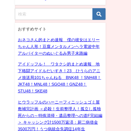
おすすめサイト
おネコさん的まとめ速報 僕の彼女はエリー
ちゃん人形！豆腐メンタルメンヘラ電波中年
アルバイターのぬいぐるみ男子末路編
アイドッフル！ ワタクシ的まとめ速報 地
下格闘アイドルだいすき！23 ひうらのアニ
メ放送局101ちゃんねる BNK48 ！SNH48！
JKT48！MNL48！SGO48！GNZ48！
STU48！SKE48
ヒウラッフルのハーニーフィニッシュゴミ屋
敷補完計画 ＜必殺！生前整理人！孤立し孤独
死からの～特殊清掃・遺品整理への道F完結編
＞ キャッシング計1500万返済：厨二病借金
3500万円！うつ病統合失調症14年生