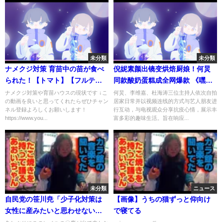
未分類
未分類
ナメクジ対策 育苗中の苗が食べ
倪妮素颜出镜变烘焙厨娘！何炅
られた！【トマト】【フルティ
同款酸奶蛋糕成全网爆款 《嘿！
カ】【千果】【茄子】【スイ
你在干嘛呢？》20200221 【湖南
ナメクジ対策や育苗ハウスの現状です ↓こ
何炅、李维嘉、杜海涛三位主持人依次自拍
の動画を良いと思ってくれたらぜひチャン
居家日常并以视频连线的方式与艺人朋友进
カ】【育苗】【栽培方法】
卫视官方HD】
ネル登録よろしくお願いします！
行互动，与电视观众分享抗疫心情，展示丰
https://www.you...
富多彩的趣味生活。旨在响应...
未分類
ニュース
自民党の笹川尭「少子化対策は
【画像】うちの猫ずっと仰向け
女性に産みたいと思わせないと
で寝てる