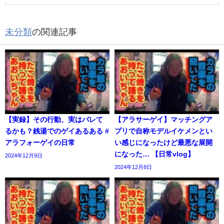
未分類
の関連記事
【実録】その行動、実はバレて
【アラサーゲイ】マッチングア
るかも？銭湯でのゲイあるある #
プリで自称モデルイケメンとい
アラフォーゲイの日常
い感じになったけど最悪な展開
になった… 【日常vlog】
2024年12月9日
2024年12月8日