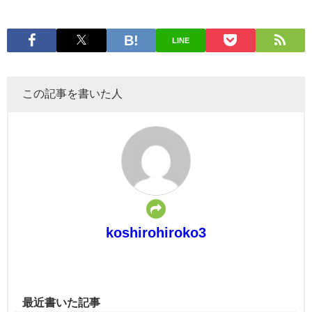
LINE
この記事を書いた人
koshirohiroko3
最近書いた記事