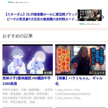
内藤の『おもてなし』は何か予想します！1.1ノア日
本武道館＆1.5東京ドームは注目！njpw njwk16
【スターダム】12.25後楽園ホールに渡辺桃ブラック
ピーチが初見参‼大注目の後楽園の全対戦カード見
どころ解説！【STARDOM】
おすすめの記事
未分類
ニュース
笑林小子2新烏龍院 HD國語中字
【画像】ハラミちゃん、ギャル
1280高清
化
武林中女魔頭－天魔（楊紫瓊飾），收買黃
c_img_param=; //img-
檸檬（張衛健飾）及紅檸檬（苑瓊丹飾），
c.net/output/category/anime.js
前往烏龍院砍下面壁大師（鄭少秋飾）的右
c_img_param=; //img...
手掌，帶回天魔古堡。 烏龍...