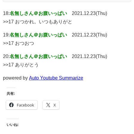
18:
名無しさん＠お腹いっぱい
2021.12.23(Thu)
>>17 おつかれ。いつもありがと
19:
名無しさん＠お腹いっぱい
2021.12.23(Thu)
>>17 おつおつ
20:
名無しさん＠お腹いっぱい
2021.12.23(Thu)
>>17 ありがとう
powered by
Auto Youtube Summarize
共有:
Facebook
X
いいね: