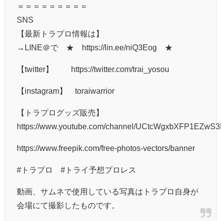
＝＝＝＝＝＝＝＝＝
SNS
【最新トラプロ情報は】
→LINE＠で ★ https://lin.ee/niQ3Eog ★
【twitter】 https://twitter.com/trai_yosou
【instagram】 toraiwarrior
【トラプログッズ販売】
https://www.youtube.com/channel/UCtcWgxbXFP1EZwS3
https://www.freepik.com/free-photos-vectors/banner
#トラプロ #トライ予想プロレス
動画、サムネで使用している写真はトラプロ自身が
会場にて撮影したものです。