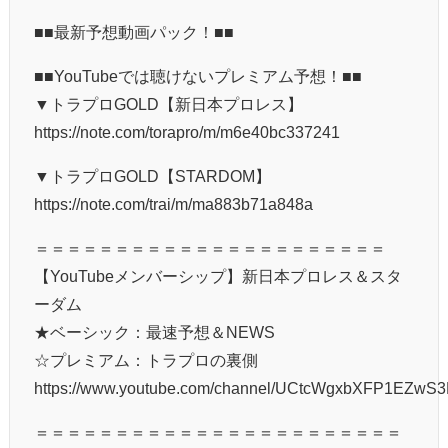
■■最新予想動画パック！■■
■■YouTubeでは聴けないプレミアム予想！■■
▼トラプロGOLD【新日本プロレス】
https://note.com/torapro/m/m6e40bc337241
▼トラプロGOLD【STARDOM】
https://note.com/trai/m/ma883b71a848a
＝＝＝＝＝＝＝＝＝＝＝＝＝＝＝＝＝＝＝＝＝＝
【YouTubeメンバーシップ】新日本プロレス＆スタ
ーダム
★ベーシック：最速予想＆NEWS
☆プレミアム：トラプロの裏側
https://www.youtube.com/channel/UCtcWgxbXFP1EZwS3
＝＝＝＝＝＝＝＝＝＝＝＝＝＝＝＝＝＝＝＝＝＝＝