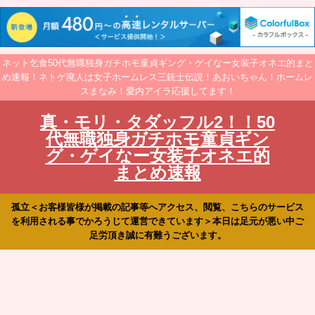
ネット乞食50代無職独身ガチホモ童貞ギング・ゲイなー女装子オネエ的まと
め速報！ネトゲ廃人は女子ホームレス三銃士伝説！あおいちゃん！ホームレ
スまなみ！愛内アイラ応援してます！
真・モリ・タダッフル2！！50
代無職独身ガチホモ童貞ギン
グ・ゲイなー女装子オネエ的
まとめ速報
孤立＜お客様皆様が掲載の記事等へアクセス、閲覧、こちらのサービス
を利用される事でかろうじて運営できています＞本日は足元が悪い中ご
足労頂き誠に有難うございます。