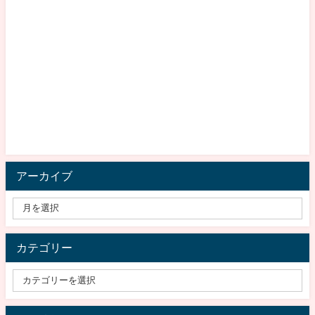
アーカイブ
カテゴリー