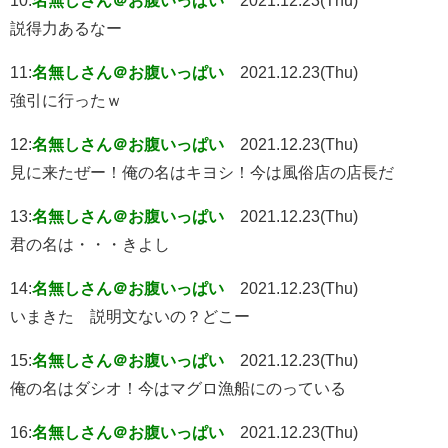
説得力あるなー
11:
名無しさん＠お腹いっぱい
2021.12.23(Thu)
強引に行ったｗ
12:
名無しさん＠お腹いっぱい
2021.12.23(Thu)
見に来たぜー！俺の名はキヨシ！今は風俗店の店長だ
13:
名無しさん＠お腹いっぱい
2021.12.23(Thu)
君の名は・・・きよし
14:
名無しさん＠お腹いっぱい
2021.12.23(Thu)
いまきた 説明文ないの？どこー
15:
名無しさん＠お腹いっぱい
2021.12.23(Thu)
俺の名はダシオ！今はマグロ漁船にのっている
16:
名無しさん＠お腹いっぱい
2021.12.23(Thu)