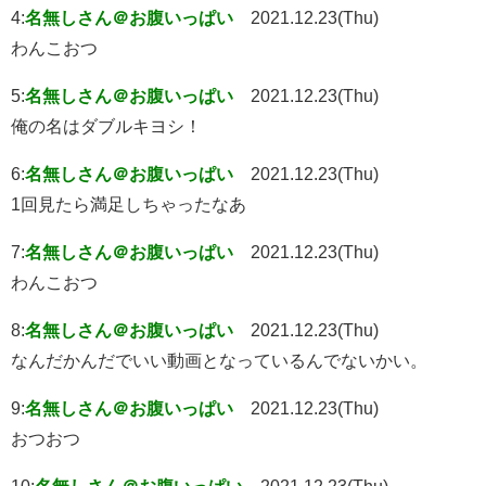
4:
名無しさん＠お腹いっぱい
2021.12.23(Thu)
わんこおつ
5:
名無しさん＠お腹いっぱい
2021.12.23(Thu)
俺の名はダブルキヨシ！
6:
名無しさん＠お腹いっぱい
2021.12.23(Thu)
1回見たら満足しちゃったなあ
7:
名無しさん＠お腹いっぱい
2021.12.23(Thu)
わんこおつ
8:
名無しさん＠お腹いっぱい
2021.12.23(Thu)
なんだかんだでいい動画となっているんでないかい。
9:
名無しさん＠お腹いっぱい
2021.12.23(Thu)
おつおつ
10:
名無しさん＠お腹いっぱい
2021.12.23(Thu)