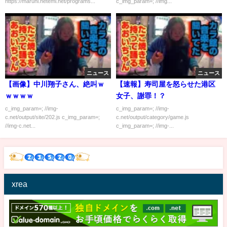
https://maruhi.heteml.net/programs...
c_img_param=; //img...
ニュース
ニュース
【画像】中川翔子さん、絶叫ｗ
【速報】寿司屋を怒らせた港区
ｗｗｗｗ
女子、謝罪！？
c_img_param=; //img-
c_img_param=; //img-
c.net/output/site/202.js c_img_param=;
c.net/output/category/game.js
//img-c.net...
c_img_param=; //img-...
xrea