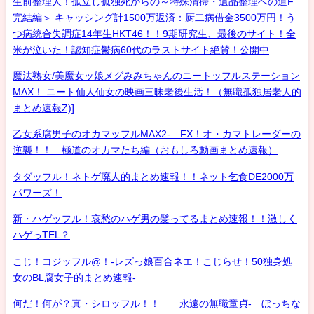
生前整理人！孤立し孤独死からの～特殊清掃・遺品整理への道F
完結編＞ キャッシング計1500万返済：厨二病借金3500万円！う
つ病統合失調症14年生HKT46！！9期研究生、最後のサイト！全
米が泣いた！認知症鬱病60代のラストサイト絶賛！公開中
魔法熟女/美魔女ッ娘メグみみちゃんのニートッフルステーション
MAX！ ニート仙人仙女の映画三昧老後生活！（無職孤独居老人的
まとめ速報Z)]
乙女系腐男子のオカマッフルMAX2- FX！オ・カマトレーダーの
逆襲！！ 極道のオカマたち編（おもしろ動画まとめ速報）
タダッフル！ネトゲ廃人的まとめ速報！！ネット乞食DE2000万
パワーズ！
新・ハゲッフル！哀愁のハゲ男の髪ってるまとめ速報！！激しく
ハゲっTEL？
こじ！コジッフル@！-レズっ娘百合ネエ！こじらせ！50独身処
女のBL腐女子的まとめ速報-
何だ！何が？真・シロッフル！！ 永遠の無職童貞- ぼっちな