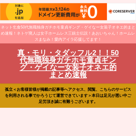
ネット乞食50代無職独身ガチホモ童貞ギング・ゲイなー女装子オネエ的まと
め速報！ネトゲ廃人は女子ホームレス三銃士伝説！あおいちゃん！ホームレ
スまなみ！愛内アイラ応援してます！
真・モリ・タダッフル2！！50
代無職独身ガチホモ童貞ギン
グ・ゲイなー女装子オネエ的
まとめ速報
孤立＜お客様皆様が掲載の記事等へアクセス、閲覧、こちらのサービス
を利用される事でかろうじて運営できています＞本日は足元が悪い中ご
足労頂き誠に有難うございます。