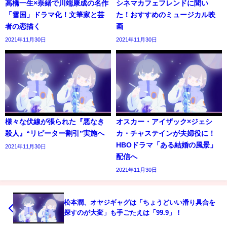
高橋一生×奈緒で川端康成の名作
シネマカフェフレンドに聞い
「雪国」ドラマ化！文筆家と芸
た！おすすめのミュージカル映
者の恋描く
画
2021年11月30日
2021年11月30日
様々な伏線が張られた『悪なき
オスカー・アイザック×ジェシ
殺人』“リピーター割引”実施へ
カ・チャステインが夫婦役に！
HBOドラマ「ある結婚の風景」
2021年11月30日
配信へ
2021年11月30日
松本潤、オヤジギャグは「ちょうどいい滑り具合を
探すのが大変」も手ごたえは「99.9」！