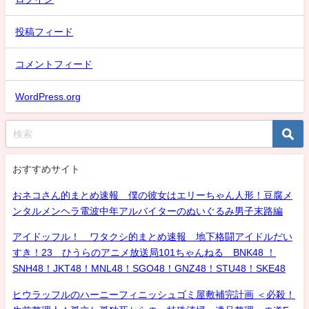
投稿フィード
コメントフィード
WordPress.org
おすすめサイト
おネコさん的まとめ速報 僕の彼女はエリーちゃん人形！豆腐メ
ンタルメンヘラ電波中年アルバイターのぬいぐるみ男子末路編
アイドッフル！ ワタクシ的まとめ速報 地下格闘アイドルだい
すき！23 ひうらのアニメ放送局101ちゃんねる BNK48 ！
SNH48！JKT48！MNL48！SGO48！GNZ48！STU48！SKE48
ヒウラッフルのハーニーフィニッシュゴミ屋敷補完計画 ＜必殺！