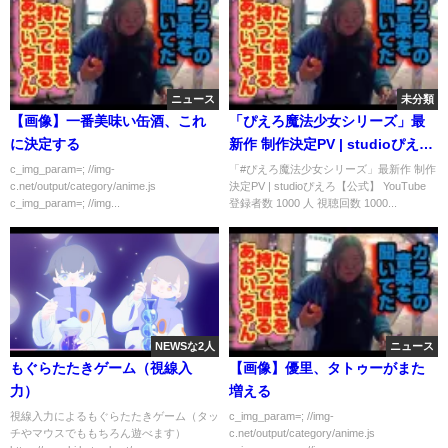
ニュース
未分類
【画像】一番美味い缶酒、これ
「ぴえろ魔法少女シリーズ」最
に決定する
新作 制作決定PV | studioぴえろ
【公式】| Untitled Studio
c_img_param=; //img-
「#ぴえろ魔法少女シリーズ」最新作 制作
c.net/output/category/anime.js
決定PV | studioぴえろ【公式】 YouTube
Pierrot Magical Girl Series
c_img_param=; //img...
登録者数 1000 人 視聴回数 1000...
Announcement
NEWSな2人
ニュース
もぐらたたきゲーム（視線入
【画像】優里、タトゥーがまた
力）
増える
視線入力によるもぐらたたきゲーム（タッ
c_img_param=; //img-
チやマウスでももちろん遊べます）
c.net/output/category/anime.js