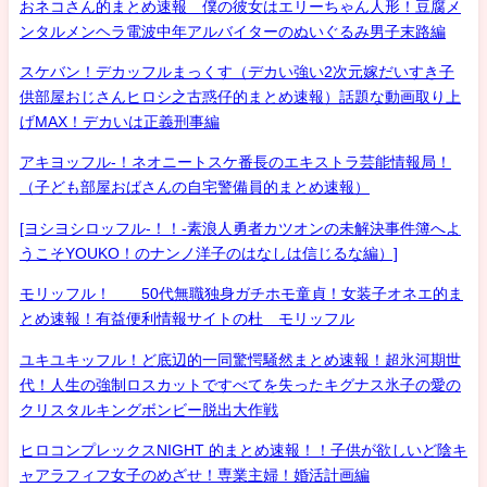
おネコさん的まとめ速報 僕の彼女はエリーちゃん人形！豆腐メ
ンタルメンヘラ電波中年アルバイターのぬいぐるみ男子末路編
スケバン！デカッフルまっくす（デカい強い2次元嫁だいすき子
供部屋おじさんヒロシ之古惑仔的まとめ速報）話題な動画取り上
げMAX！デカいは正義刑事編
アキヨッフル-！ネオニートスケ番長のエキストラ芸能情報局！
（子ども部屋おばさんの自宅警備員的まとめ速報）
[ヨシヨシロッフル-！！-素浪人勇者カツオンの未解決事件簿へよ
うこそYOUKO！のナンノ洋子のはなしは信じるな編）]
モリッフル！ 50代無職独身ガチホモ童貞！女装子オネエ的ま
とめ速報！有益便利情報サイトの杜 モリッフル
ユキユキッフル！ど底辺的一同驚愕騒然まとめ速報！超氷河期世
代！人生の強制ロスカットですべてを失ったキグナス氷子の愛の
クリスタルキングボンビー脱出大作戦
ヒロコンプレックスNIGHT 的まとめ速報！！子供が欲しいど陰キ
ャアラフィフ女子のめざせ！専業主婦！婚活計画編