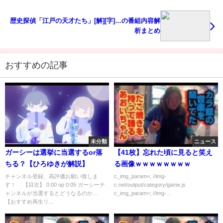
歴史探偵「江戸の天才たち」[解][字]…の番組内容解
析まとめ
おすすめの記事
未分類
ニュース
ガーシーは選挙に当選するor落
【41枚】忘れた頃に見ると笑え
ちる？【ひろゆきが解説】
る画像ｗｗｗｗｗｗｗｗ
チャンネル登録、高評価お願い致しま
c_img_param=; //img-
す！ 【目次】 0:00 op 0:05 ガーシーチ
c.net/output/category/game.js
ャンネルが当選するとどうなるのか…
c_img_param=; //img-...
【おすすめ再生リ...