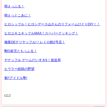
萌えっふる！
萌えっとこあに！
ヒロシッフル！ヒロシデース山さんのリフォームひとりDIY！！
ヒロユキユキッフルMAX！スーパークッキング！
徹夜DEテツヤッフル!！レトロ館2号店！
剛Q超児ともっふる！
ヤナッフル ゲームだいすき6！放送局
ヒウラー総統の野望
魁!!アイドル塾!
t112