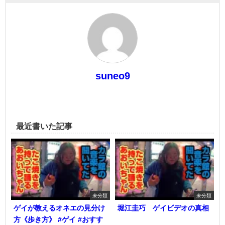
suneo9
最近書いた記事
未分類
未分類
ゲイが教えるオネエの見分け
堀江圭巧 ゲイビデオの真相
方《歩き方》 #ゲイ #おすす