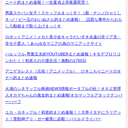
ニート的まとめ速報！一生童貞上等夜露死苦！
男装スケバン女子！スケッフルまっくす！（新・ナンノひゃくし
きっ!！ビー玉のおいぬさん的まとめ速報） 話題な事件からおも
しろ動画まで取り上げまっくす
ロボットアニメ！メカと美少女キャラだいすき永遠の非リア充・
非モテ星人 ！あらゆるマニアの為のマニアックサイト
ハルッフル-専業主夫的YOUTUBERまとめ速報！キモデブロリコ
ンおたく！初老人の介護生活！激動の1750日
アニゲタレスト（元祖！アニメッフル） ひきこもりニートのオ
ナベ的まとめ速報
火浦のシネマッフル映画NEWS情報ポータブルの杜！オネエ管理
人オカマちゃんの鬼女的まとめ速報!オカマッフルアタックナンバ
ーハーフ
ユカ・ヨネッフル！初老的まとめ速報！！大帝イタチにラリアッ
ト！害獣神アリ・ガー被害に必殺！パイルドライバー