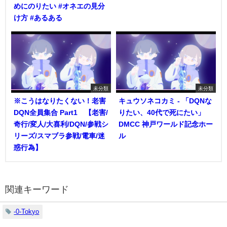
めにのりたい #オネエの見分
け方 #あるある
未分類
未分類
※こうはなりたくない！老害
キュウソネコカミ - 「DQNな
DQN全員集合 Part1 【老害/
りたい、40代で死にたい」
奇行/変人/大喜利/DQN/参戦シ
DMCC 神戸ワールド記念ホー
リーズ/スマブラ参戦/電車/迷
ル
惑行為】
関連キーワード
-0-Tokyo