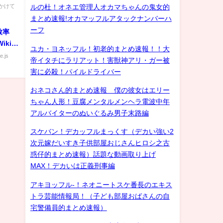
かけて
ルの杜！オネエ管理人オカマちゃんの鬼女的
まとめ速報!オカマッフルアタックナンバーハ
ーフ
致率
iki編
ユカ・ヨネッフル！初老的まとめ速報！！大
e.js
帝イタチにラリアット！害獣神アリ・ガー被
害に必殺！パイルドライバー
おネコさん的まとめ速報 僕の彼女はエリー
ちゃん人形！豆腐メンタルメンヘラ電波中年
アルバイターのぬいぐるみ男子末路編
スケバン！デカッフルまっくす（デカい強い2
次元嫁だいすき子供部屋おじさんヒロシ之古
惑仔的まとめ速報）話題な動画取り上げ
MAX！デカいは正義刑事編
アキヨッフル-！ネオニートスケ番長のエキス
トラ芸能情報局！（子ども部屋おばさんの自
宅警備員的まとめ速報）