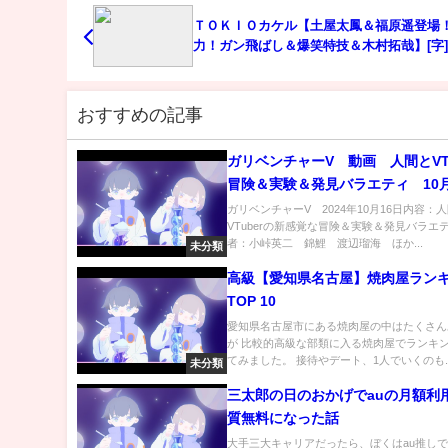
ＴＯＫＩＯカケル【土屋太鳳＆福原遥登場
力！ガン飛ばし＆爆笑特技＆木村拓哉】[字
組内容解析まとめ
おすすめの記事
ガリベンチャーV 動画 人間とVTu
冒険＆実験＆発見バラエティ 10月
ガリベンチャーV 2024年10月16日内容：
VTuberの新感覚な冒険＆実験＆発見バラエ
者：小峠英二 錦鯉 渡辺瑠海 ほか...
未分類
高級【愛知県名古屋】焼肉屋ラン
TOP 10
愛知県名古屋市にある焼肉屋の中はたくさん
が 比較的高級な部類に入る焼肉屋でランキ
てみました。 接待やデート、1人でいくのも..
未分類
三太郎の日のおかげでauの月額利
質無料になった話
大手三大キャリアだったら、ぼくはau推しです