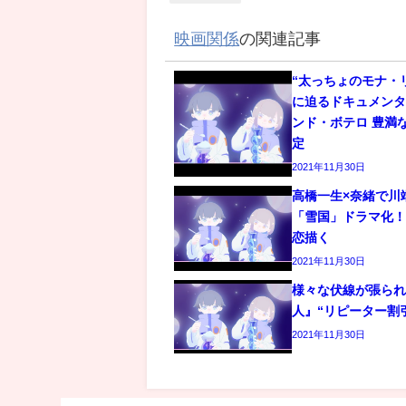
映画関係
の関連記事
“太っちょのモナ・
に迫るドキュメン
ンド・ボテロ 豊満
定
2021年11月30日
高橋一生×奈緒で川
「雪国」ドラマ化
恋描く
2021年11月30日
様々な伏線が張ら
人』“リピーター割
2021年11月30日