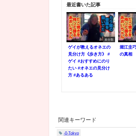
最近書いた記事
未分類
ゲイが教えるオネエの
堀江圭
見分け方《歩き方》 #
の真相
ゲイ #おすすめにのり
たい #オネエの見分け
方 #あるある
関連キーワード
-0-Tokyo