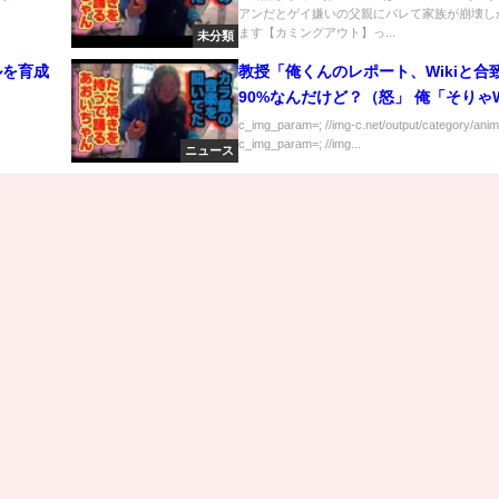
アンだとゲイ嫌いの父親にバレて家族が崩壊し
ます【カミングアウト】っ...
未分類
ルを育成
教授「俺くんのレポート、Wikiと合
90%なんだけど？（怒」 俺「そりゃW
集したの僕ですからね」
c_img_param=; //img-c.net/output/category/anim
c_img_param=; //img...
ニュース