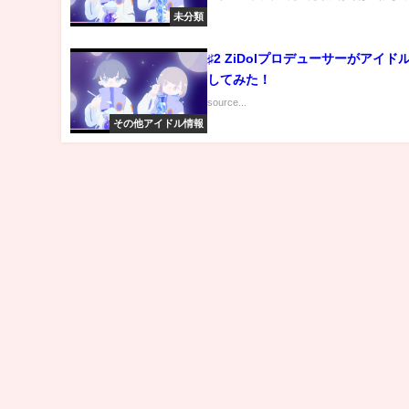
未分類
♯2 ZiDolプロデューサーがアイド
してみた！
source...
その他アイドル情報