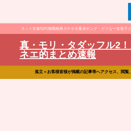
ネット乞食50代無職独身ガチホモ童貞ギング・ゲイなー女装子
真・モリ・タダッフル2！
ネエ的まとめ速報
孤立＜お客様皆様が掲載の記事等へアクセス、閲覧