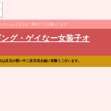
！ホームレスまなみ！愛内アイラ応援してます！
ギング・ゲイなー女装子オ
日は足元が悪い中ご足労頂き誠に有難うございます。