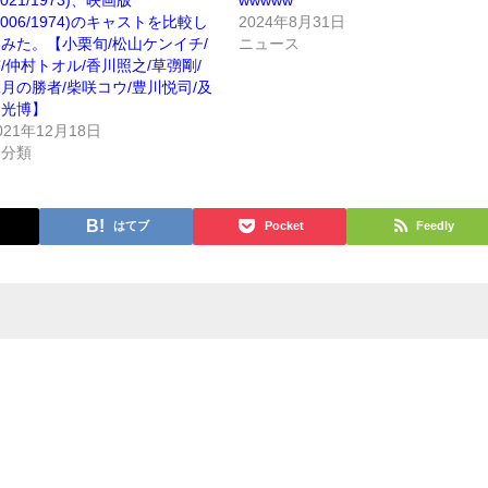
2006/1974)のキャストを比較し
2024年8月31日
みた。【小栗旬/松山ケンイチ/
ニュース
/仲村トオル/香川照之/草彅剛/
月の勝者/柴咲コウ/豊川悦司/及
川光博】
021年12月18日
未分類
はてブ
Pocket
Feedly