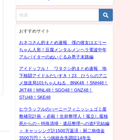
おすすめサイト
おネコさん的まとめ速報 僕の彼女はエリー
ちゃん人形！豆腐メンタルメンヘラ電波中年
アルバイターのぬいぐるみ男子末路編
アイドッフル！ ワタクシ的まとめ速報 地
下格闘アイドルだいすき！23 ひうらのアニ
メ放送局101ちゃんねる BNK48 ！SNH48！
JKT48！MNL48！SGO48！GNZ48！
STU48！SKE48
ヒウラッフルのハーニーフィニッシュゴミ屋
敷補完計画 ＜必殺！生前整理人！孤立し孤独
死からの～特殊清掃・遺品整理への道F完結編
＞ キャッシング計1500万返済：厨二病借金
3500万円！うつ病統合失調症14年生