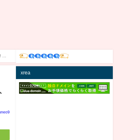
！」4
xrea
、
uneo9