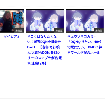
未分類
未分類
未分類
巧 ゲイビデオ
※こうはなりたくな
キュウソネコカミ -
い！老害DQN全員集合
「DQNなりたい、40代
Part1 【老害/奇行/変
で死にたい」 DMCC 神
人/大喜利/DQN/参戦シ
戸ワールド記念ホール
リーズ/スマブラ参戦/電
車/迷惑行為】