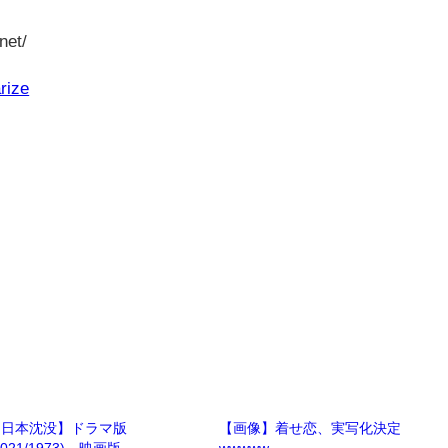
net/
rize
【日本沈没】ドラマ版
【画像】着せ恋、実写化決定
2021/1973)、映画版
wwwww