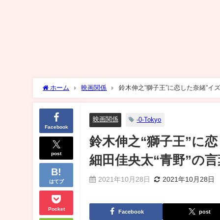
ホーム
映画関係
鈴木伸之“獅子王”に恋した奈緒“イ
話
映画関係
-0-Tokyo
Facebook
鈴木伸之“獅子王”に
post
細田佳央太“青野”の
2021年10月28日
2021年10月28日
はてブ
Pocket
Facebook
post