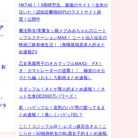
HKT46！！9期研究生、最後のサイト！全米が
泣いた！認知症鬱病60代のラストサイト絶
賛！公開中
ア
魔法熟女/美魔女ッ娘メグみみちゃんのニート
…
ッフルステーションMAX！ ニート仙人仙女の
映画三昧老後生活！（無職孤独居老人的まと
め速報Z)]
乙女系腐男子のオカマッフルMAX2- FX！
！お
オ・カマトレーダーの逆襲！！ 極道のオカ
マたち編（おもしろ動画まとめ速報）
タダッフル！ネトゲ廃人的まとめ速報！！ネ
ット乞食DE2000万パワーズ！
・
ドラ
新・ハゲッフル！哀愁のハゲ男の髪ってるま
とめ速報！！激しくハゲっTEL？
こじ！コジッフル@！-レズっ娘百合ネエ！こ
じらせ！50独身処女のBL腐女子的まとめ速報-