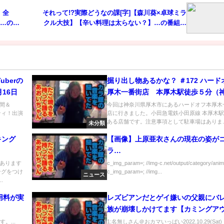
！全
それって!?実際どうなの課[字]【森川葵×卓球ミラ
]…の番
クル大技】【辛い料理は太らない？】…の番組内
容解析まとめ
berの
掘り出し物あるかな？ ＃172 ハード
16日
厚木一番街店 本厚木駅徒歩５分（
県厚木市）
人間＆
今回は神奈川県厚木市にあるハードオフ本厚木
ティ！出演
店に行きました。小田急電鉄小田原線 本厚木
ある店舗です。注意事項として駐車場はありま..
未分類
キング
【画像】上原亜衣さんの現在の姿が
ラ…
あります
c_img_param=; //img-c.net/output/category/anim
ングをつけ
c_img_param=; //img...
ニュース
.
用料が実
レズビアンだとゲイ嫌いの父親にバ
族が崩壊しかけてます【カミングア
。...
1:名無しさん＠おカマいっぱい2022.10.29(Sat