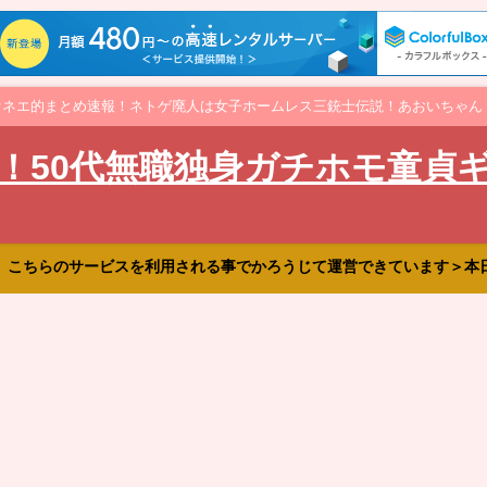
オネエ的まとめ速報！ネトゲ廃人は女子ホームレス三銃士伝説！あおいちゃん
！50代無職独身ガチホモ童貞
、こちらのサービスを利用される事でかろうじて運営できています＞本