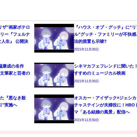
リザ”画家ボテロ
『ハウス・オブ・グッチ』に“リ
タリー『フェルナ
ル”グッチ・ファミリーが不快感
な人生』 公開決
法的措置も示唆?
2021年11月30日
端康成の名作
シネマカフェフレンドに聞いた
！文筆家と芸者の
すすめのミュージカル映画
2021年11月30日
れた『悪なき殺
オスカー・アイザック×ジェシカ
引”実施へ
チャステインが夫婦役に！HBO
マ「ある結婚の風景」配信へ
2021年11月30日