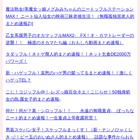
魔法熟女/美魔女ッ娘メグみみちゃんのニートッフルステーション
MAX！ ニート仙人仙女の映画三昧老後生活！（無職孤独居老人的
まとめ速報Z)]
乙女系腐男子のオカマッフルMAX2- FX！オ・カマトレーダーの
逆襲！！ 極道のオカマたち編（おもしろ動画まとめ速報）
タダッフル！ネトゲ廃人的まとめ速報！！ネット乞食DE2000万
パワーズ！
新・ハゲッフル！哀愁のハゲ男の髪ってるまとめ速報！！激しく
ハゲっTEL？
こじ！コジッフル@！-レズっ娘百合ネエ！こじらせ！50独身処
女のBL腐女子的まとめ速報-
何だ！何が？真・シロッフル！！ 永遠の無職童貞- ぼっちな
ニート的まとめ速報！一生童貞上等夜露死苦！
男装スケバン女子！スケッフルまっくす！（新・ナンノひゃくし
きっ!！ビー玉のおいぬさん的まとめ速報） 話題な事件からおも