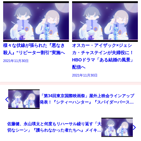
様々な伏線が張られた『悪なき
オスカー・アイザック×ジェシ
殺人』“リピーター割引”実施へ
カ・チャステインが夫婦役に！
HBOドラマ「ある結婚の風景」
2021年11月30日
配信へ
2021年11月30日
「第34回東京国際映画祭」屋外上映会ラインアップ
発表！『シティーハンター』『スパイダーバース』
ほか
佐藤健、永山瑛太と何度もリハーサル繰り返す「大
切なシーン」『護られなかった者たちへ』メイキン
グ