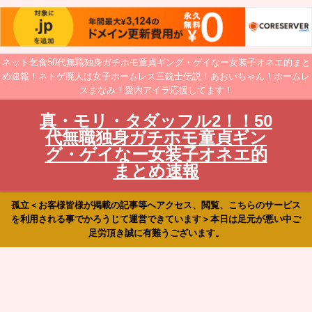
ネット乞食50代無職独身ガチホモ童貞ギング・ゲイなー女装子オネエ的まと
め速報！ネトゲ廃人は女子ホームレス三銃士伝説！あおいちゃん！ホームレ
スまなみ！愛内アイラ応援してます！
真・モリ・タダッフル2！！50
代無職独身ガチホモ童貞ギン
グ・ゲイなー女装子オネエ的
まとめ速報
孤立＜お客様皆様が掲載の記事等へアクセス、閲覧、こちらのサービス
を利用される事でかろうじて運営できています＞本日は足元が悪い中ご
足労頂き誠に有難うございます。