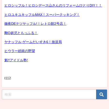
ヒロシッフル！ヒロシデース山さんのリフォームひとりDIY！！
ヒロユキユキッフルMAX！スーパークッキング！
徹夜DEテツヤッフル!！レトロ館2号店！
剛Q超児ともっふる！
ヤナッフル ゲームだいすき6！放送局
ヒウラー総統の野望
魁!!アイドル塾!
t112