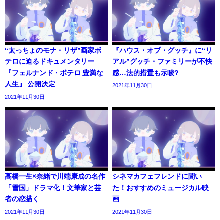
“太っちょのモナ・リザ”画家ボ
『ハウス・オブ・グッチ』に“リ
テロに迫るドキュメンタリー
アル”グッチ・ファミリーが不快
『フェルナンド・ボテロ 豊満な
感…法的措置も示唆?
人生』 公開決定
2021年11月30日
2021年11月30日
高橋一生×奈緒で川端康成の名作
シネマカフェフレンドに聞い
「雪国」ドラマ化！文筆家と芸
た！おすすめのミュージカル映
者の恋描く
画
2021年11月30日
2021年11月30日