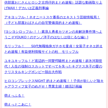
供部屋おじさんヒロシ之古惑仔的まとめ速報）話題な動画取り上
げMAX！デカいは正義刑事編
アキヨッフル-！ネオニートスケ番長のエキストラ芸能情報局！
（子ども部屋おばさんの自宅警備員的まとめ速報）
[ヨシヨシロッフル-！！-素浪人勇者カツオンの未解決事件簿へよ
うこそYOUKO！のナンノ洋子のはなしは信じるな編）]
モリッフル！ 50代無職独身ガチホモ童貞！女装子オネエ的ま
とめ速報！有益便利情報サイトの杜 モリッフル
ユキユキッフル！ど底辺的一同驚愕騒然まとめ速報！超氷河期世
代！人生の強制ロスカットですべてを失ったキグナス氷子の愛の
クリスタルキングボンビー脱出大作戦
ヒロコンプレックスNIGHT 的まとめ速報！！子供が欲しいど陰キ
ャアラフィフ女子のめざせ！専業主婦！婚活計画編
萌えっふる！
萌えっとこあに！