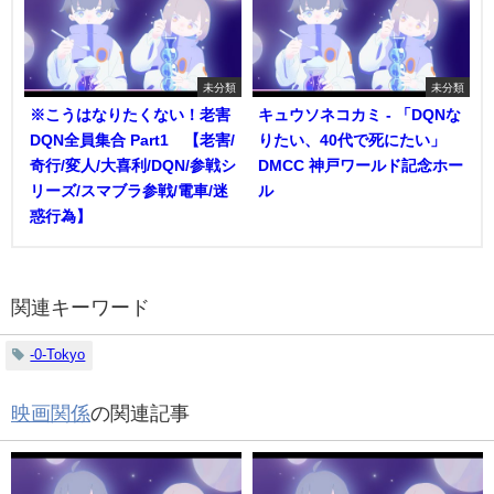
未分類
未分類
※こうはなりたくない！老害
キュウソネコカミ - 「DQNな
DQN全員集合 Part1 【老害/
りたい、40代で死にたい」
奇行/変人/大喜利/DQN/参戦シ
DMCC 神戸ワールド記念ホー
リーズ/スマブラ参戦/電車/迷
ル
惑行為】
関連キーワード
-0-Tokyo
映画関係
の関連記事