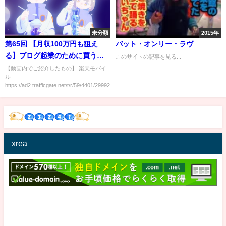
未分類
2015年
第65回 【月収100万円も狙え
バット・オンリー・ラヴ
る】ブログ起業のために買うべ
このサイトの記事を見る...
きもの6選【これで全部です】
【動画内でご紹介したもの】 楽天モバイ
ル
【稼ぐ 実践編】
https://ad2.trafficgate.net/t/r/59/4401/299925_37...
xrea