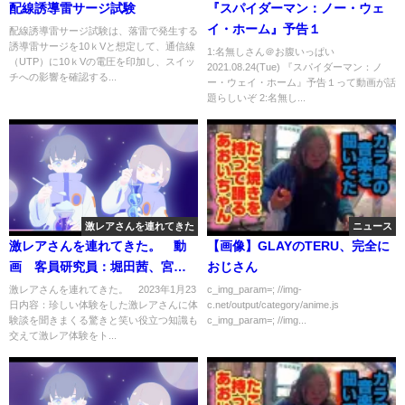
配線誘導雷サージ試験
『スパイダーマン：ノー・ウェ
イ・ホーム』予告１
配線誘導雷サージ試験は、落雷で発生する
誘導雷サージを10ｋVと想定して、通信線
1:名無しさん＠お腹いっぱい
（UTP）に10ｋVの電圧を印加し、スイッ
2021.08.24(Tue) 『スパイダーマン：ノ
チへの影響を確認する...
ー・ウェイ・ホーム』予告１って動画が話
題らしいぞ 2:名無し...
激レアさんを連れてきた
ニュース
激レアさんを連れてきた。 動
【画像】GLAYのTERU、完全に
画 客員研究員：堀田茜、宮沢
おじさん
氷魚 1月23日
激レアさんを連れてきた。 2023年1月23
c_img_param=; //img-
日内容：珍しい体験をした激レアさんに体
c.net/output/category/anime.js
験談を聞きまくる驚きと笑い役立つ知識も
c_img_param=; //img...
交えて激レア体験をト...