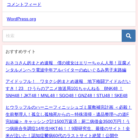
コメントフィード
WordPress.org
おすすめサイト
おネコさん的まとめ速報 僕の彼女はエリーちゃん人形！豆腐メ
ンタルメンヘラ電波中年アルバイターのぬいぐるみ男子末路編
アイドッフル！ ワタクシ的まとめ速報 地下格闘アイドルだい
すき！23 ひうらのアニメ放送局101ちゃんねる BNK48 ！
SNH48！JKT48！MNL48！SGO48！GNZ48！STU48！SKE48
ヒウラッフルのハーニーフィニッシュゴミ屋敷補完計画 ＜必殺！
生前整理人！孤立し孤独死からの～特殊清掃・遺品整理への道F
完結編＞ キャッシング計1500万返済：厨二病借金3500万円！う
つ病統合失調症14年生HKT46！！9期研究生、最後のサイト！全
米が泣いた！認知症鬱病60代のラストサイト絶賛！公開中