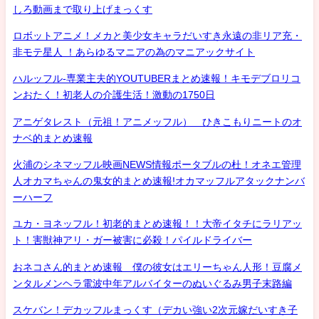
しろ動画まで取り上げまっくす
ロボットアニメ！メカと美少女キャラだいすき永遠の非リア充・
非モテ星人 ！あらゆるマニアの為のマニアックサイト
ハルッフル-専業主夫的YOUTUBERまとめ速報！キモデブロリコ
ンおたく！初老人の介護生活！激動の1750日
アニゲタレスト（元祖！アニメッフル） ひきこもりニートのオ
ナベ的まとめ速報
火浦のシネマッフル映画NEWS情報ポータブルの杜！オネエ管理
人オカマちゃんの鬼女的まとめ速報!オカマッフルアタックナンバ
ーハーフ
ユカ・ヨネッフル！初老的まとめ速報！！大帝イタチにラリアッ
ト！害獣神アリ・ガー被害に必殺！パイルドライバー
おネコさん的まとめ速報 僕の彼女はエリーちゃん人形！豆腐メ
ンタルメンヘラ電波中年アルバイターのぬいぐるみ男子末路編
スケバン！デカッフルまっくす（デカい強い2次元嫁だいすき子