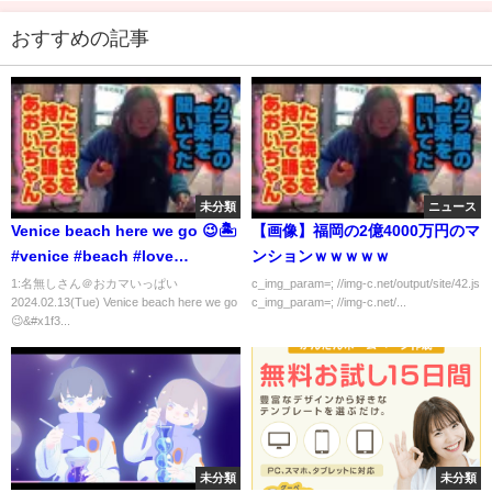
おすすめの記事
未分類
ニュース
Venice beach here we go 😉🏝️
【画像】福岡の2億4000万円のマ
#venice #beach #love
ンションｗｗｗｗｗ
#wonderful #gay
1:名無しさん＠おカマいっぱい
c_img_param=; //img-c.net/output/site/42.js
2024.02.13(Tue) Venice beach here we go
c_img_param=; //img-c.net/...
😉&#x1f3...
未分類
未分類