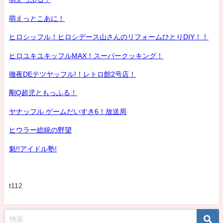
萌えっとこあに！
ヒロシッフル！ヒロシデース山さんのリフォームひとりDIY！！
ヒロユキユキッフルMAX！スーパークッキング！
徹夜DEテツヤッフル!！レトロ館2号店！
剛Q超児ともっふる！
ヤナッフル ゲームだいすき6！放送局
ヒウラー総統の野望
魁!!アイドル塾!
t112