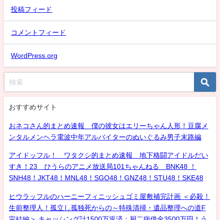
投稿フィード
コメントフィード
WordPress.org
おすすめサイト
おネコさん的まとめ速報 僕の彼女はエリーちゃん人形！豆腐メ
ンタルメンヘラ電波中年アルバイターのぬいぐるみ男子末路編
アイドッフル！ ワタクシ的まとめ速報 地下格闘アイドルだい
すき！23 ひうらのアニメ放送局101ちゃんねる BNK48 ！
SNH48！JKT48！MNL48！SGO48！GNZ48！STU48！SKE48
ヒウラッフルのハーニーフィニッシュゴミ屋敷補完計画 ＜必殺！
生前整理人！孤立し孤独死からの～特殊清掃・遺品整理への道F
完結編＞ キャッシング計1500万返済：厨二病借金3500万円！う