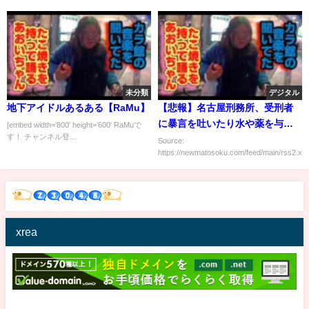
未分類
デジタル
地下アイドルあるある【RaMu】
【悲報】名古屋刑務所、受刑者
に暴言を吐いたり水や薬を与え
[embed width=’800′ height=’600′ RaMuで
す！ チャンネル登...
なかったりやりたい放題で刑務
Source:
https://newmatosoku.com/feed/main/rss2.xml.
官7人処分
xrea