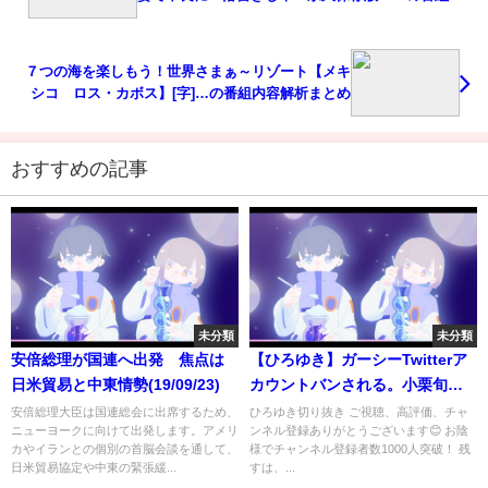
容解析まとめ
７つの海を楽しもう！世界さまぁ～リゾート【メキ
シコ ロス・カボス】[字]…の番組内容解析まとめ
おすすめの記事
未分類
未分類
安倍総理が国連へ出発 焦点は
【ひろゆき】ガーシーTwitterア
日米貿易と中東情勢(19/09/23)
カウントバンされる。小栗旬の
全裸写真投稿で一発アウト。ひ
安倍総理大臣は国連総会に出席するため、
ひろゆき切り抜き ご視聴、高評価、チャ
ニューヨークに向けて出発します。アメリ
ンネル登録ありがとうございます😊 お陰
ろゆき切り抜きまとめ
カやイランとの個別の首脳会談を通して、
様でチャンネル登録者数1000人突破！ 残
日米貿易協定や中東の緊張緩...
すは、...