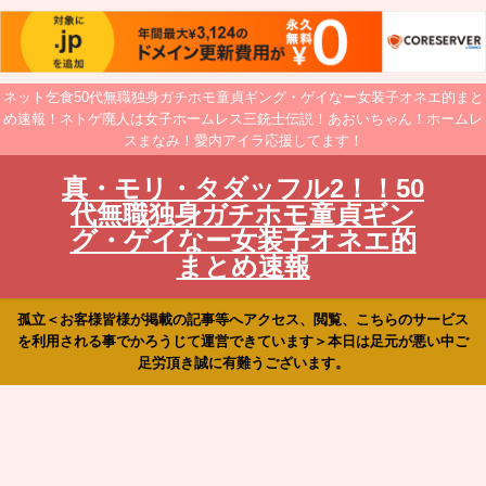
ネット乞食50代無職独身ガチホモ童貞ギング・ゲイなー女装子オネエ的まと
め速報！ネトゲ廃人は女子ホームレス三銃士伝説！あおいちゃん！ホームレ
スまなみ！愛内アイラ応援してます！
真・モリ・タダッフル2！！50
代無職独身ガチホモ童貞ギン
グ・ゲイなー女装子オネエ的
まとめ速報
孤立＜お客様皆様が掲載の記事等へアクセス、閲覧、こちらのサービス
を利用される事でかろうじて運営できています＞本日は足元が悪い中ご
足労頂き誠に有難うございます。