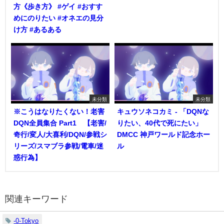
方《歩き方》 #ゲイ #おすす
めにのりたい #オネエの見分
け方 #あるある
未分類
未分類
※こうはなりたくない！老害
キュウソネコカミ - 「DQNな
DQN全員集合 Part1 【老害/
りたい、40代で死にたい」
奇行/変人/大喜利/DQN/参戦シ
DMCC 神戸ワールド記念ホー
リーズ/スマブラ参戦/電車/迷
ル
惑行為】
関連キーワード
-0-Tokyo