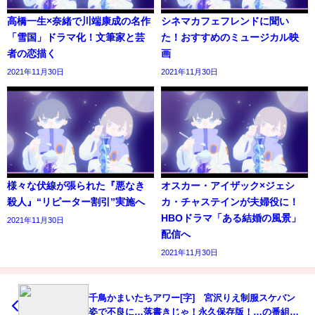
高橋一生×奈緒で川端康成の名作
シネマカフェフレンドに聞い
「雪国」ドラマ化！文筆家と芸
た！おすすめのミュージカル映
者の恋描く
画
2021年11月30日
2021年11月30日
様々な伏線が張られた『悪なき
オスカー・アイザック×ジェシ
殺人』“リピーター割引”実施へ
カ・チャステインが夫婦役に！
HBOドラマ「ある結婚の風景」
2021年11月30日
配信へ
2021年11月30日
千鳥かまいたちアワー[字] 宮沢りえ制服スケバン
姿で不良に…落書きじゃ！永久保存版！…の番組内