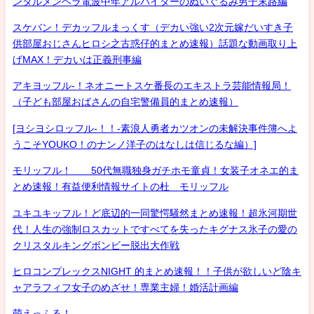
ンタルメンヘラ電波中年アルバイターのぬいぐるみ男子末路編
スケバン！デカッフルまっくす（デカい強い2次元嫁だいすき子
供部屋おじさんヒロシ之古惑仔的まとめ速報）話題な動画取り上
げMAX！デカいは正義刑事編
アキヨッフル-！ネオニートスケ番長のエキストラ芸能情報局！
（子ども部屋おばさんの自宅警備員的まとめ速報）
[ヨシヨシロッフル-！！-素浪人勇者カツオンの未解決事件簿へよ
うこそYOUKO！のナンノ洋子のはなしは信じるな編）]
モリッフル！ 50代無職独身ガチホモ童貞！女装子オネエ的ま
とめ速報！有益便利情報サイトの杜 モリッフル
ユキユキッフル！ど底辺的一同驚愕騒然まとめ速報！超氷河期世
代！人生の強制ロスカットですべてを失ったキグナス氷子の愛の
クリスタルキングボンビー脱出大作戦
ヒロコンプレックスNIGHT 的まとめ速報！！子供が欲しいど陰キ
ャアラフィフ女子のめざせ！専業主婦！婚活計画編
萌えっふる！