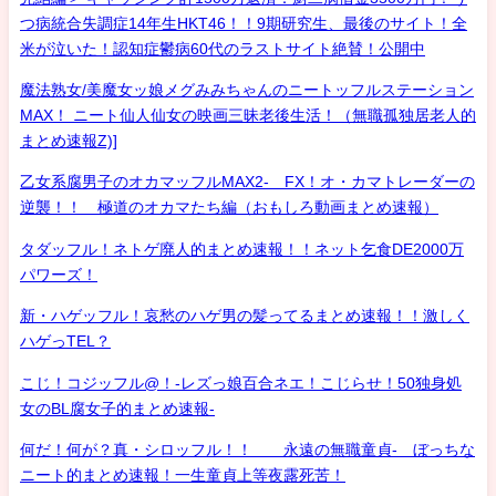
つ病統合失調症14年生HKT46！！9期研究生、最後のサイト！全
米が泣いた！認知症鬱病60代のラストサイト絶賛！公開中
魔法熟女/美魔女ッ娘メグみみちゃんのニートッフルステーション
MAX！ ニート仙人仙女の映画三昧老後生活！（無職孤独居老人的
まとめ速報Z)]
乙女系腐男子のオカマッフルMAX2- FX！オ・カマトレーダーの
逆襲！！ 極道のオカマたち編（おもしろ動画まとめ速報）
タダッフル！ネトゲ廃人的まとめ速報！！ネット乞食DE2000万
パワーズ！
新・ハゲッフル！哀愁のハゲ男の髪ってるまとめ速報！！激しく
ハゲっTEL？
こじ！コジッフル@！-レズっ娘百合ネエ！こじらせ！50独身処
女のBL腐女子的まとめ速報-
何だ！何が？真・シロッフル！！ 永遠の無職童貞- ぼっちな
ニート的まとめ速報！一生童貞上等夜露死苦！