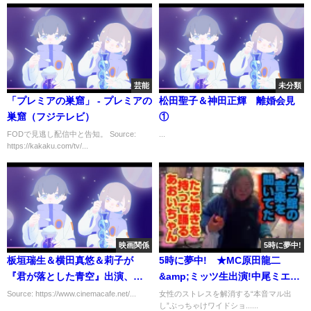
芸能
未分類
「プレミアの巣窟」 - プレミアの
松田聖子＆神田正輝 離婚会見
巣窟（フジテレビ）
①
FODで見逃し配信中と告知。 Source:
...
https://kakaku.com/tv/...
映画関係
5時に夢中!
板垣瑞生＆横田真悠＆莉子が
5時に夢中! ★MC原田龍二
『君が落とした青空』出演、福
&amp;ミッツ生出演!中尾ミエは
本莉子＆松田元太の脇を固める
リモート出演! 2020年5月29日
Source: https://www.cinemacafe.net/...
女性のストレスを解消する“本音マル出
し”ぶっちゃけワイドショ......
全キャスト解禁