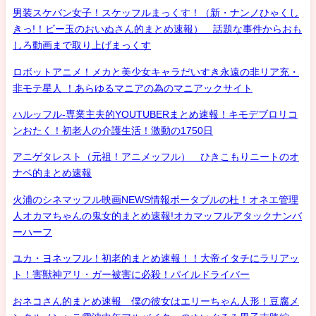
男装スケバン女子！スケッフルまっくす！（新・ナンノひゃくし
きっ!！ビー玉のおいぬさん的まとめ速報） 話題な事件からおも
しろ動画まで取り上げまっくす
ロボットアニメ！メカと美少女キャラだいすき永遠の非リア充・
非モテ星人 ！あらゆるマニアの為のマニアックサイト
ハルッフル-専業主夫的YOUTUBERまとめ速報！キモデブロリコ
ンおたく！初老人の介護生活！激動の1750日
アニゲタレスト（元祖！アニメッフル） ひきこもりニートのオ
ナベ的まとめ速報
火浦のシネマッフル映画NEWS情報ポータブルの杜！オネエ管理
人オカマちゃんの鬼女的まとめ速報!オカマッフルアタックナンバ
ーハーフ
ユカ・ヨネッフル！初老的まとめ速報！！大帝イタチにラリアッ
ト！害獣神アリ・ガー被害に必殺！パイルドライバー
おネコさん的まとめ速報 僕の彼女はエリーちゃん人形！豆腐メ