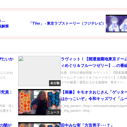
う…
「TVer」 - 東京ラブストーリー（フジテレビ）
報解禁
びたいか
ラヴィット！【開運遊園地東京ドー
ィめぐり＆フルーツゼリー】…の番
解析まとめ
、名無しにかわ
出典：EPGの番組情報 ラヴィット！【開運遊
1...
ドームシティめぐり＆フルーツゼリー】人気風
ウマが厳選！運気が上がる遊園地「東京ドー...
未分類
研究員：
【画像】キモオタおじさん「ゲッタ
はかっこいぞ」令和キッズワイ「ふ
日内容：珍し
c_img_param=; //img-c.net/output/category/game
る驚きと
c_img_param=; //img-...
ニュース
アの闇が
田中みな実「方言男子･･･？」