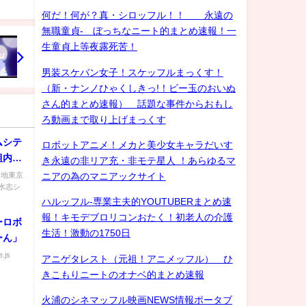
何だ！何が？真・シロッフル！！ 永遠の
無職童貞- ぼっちなニート的まとめ速報！一
生童貞上等夜露死苦！
男装スケバン女子！スケッフルまっくす！
（新・ナンノひゃくしきっ!！ビー玉のおいぬ
さん的まとめ速報） 話題な事件からおもし
ろ動画まで取り上げまっくす
ムシテ
ロボットアニメ！メカと美少女キャラだいす
組内容
き永遠の非リア充・非モテ星人 ！あらゆるマ
園地東京
ニアの為のマニアックサイト
水志シ
ハルッフル-専業主夫的YOUTUBERまとめ速
報！キモデブロリコンおたく！初老人の介護
ーロボ
生活！激動の1750日
ーん」
.js
アニゲタレスト（元祖！アニメッフル） ひ
きこもりニートのオナベ的まとめ速報
火浦のシネマッフル映画NEWS情報ポータブ