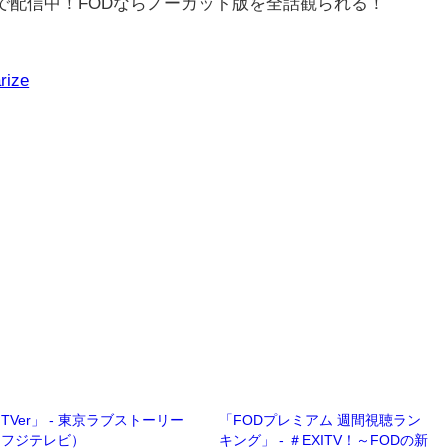
rで配信中！FODならノーカット版を全話観られる！
rize
TVer」 - 東京ラブストーリー
「FODプレミアム 週間視聴ラン
（フジテレビ）
キング」 - ＃EXITV！～FODの新