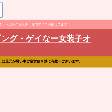
！ホームレスまなみ！愛内アイラ応援してます！
ギング・ゲイなー女装子オ
日は足元が悪い中ご足労頂き誠に有難うございます。