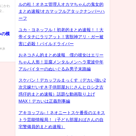
ルの杜！オネエ管理人オカマちゃんの鬼女的
無しにかわ
まとめ速報!オカマッフルアタックナンバーハ
..
ーフ
ユカ・ヨネッフル！初老的まとめ速報！！大
みの模
帝イタチにラリアット！害獣神アリ・ガー被
害に必殺！パイルドライバー
e.js
おネコさん的まとめ速報 僕の彼女はエリー
ちゃん人形！豆腐メンタルメンヘラ電波中年
アルバイターのぬいぐるみ男子末路編
スケバン！デカッフルまっくす（デカい強い2
次元嫁だいすき子供部屋おじさんヒロシ之古
惑仔的まとめ速報）話題な動画取り上げ
MAX！デカいは正義刑事編
アキヨッフル-！ネオニートスケ番長のエキス
トラ芸能情報局！（子ども部屋おばさんの自
宅警備員的まとめ速報）