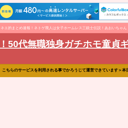
オネエ的まとめ速報！ネトゲ廃人は女子ホームレス三銃士伝説！あおいちゃん
！50代無職独身ガチホモ童貞
、こちらのサービスを利用される事でかろうじて運営できています＞本