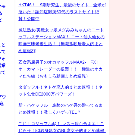
HKT46！！9期研究生、最後のサイト！全米が
ツモ
泣いた！認知症鬱病60代のラストサイト絶
る
賛！公開中
て
魔法熟女/美魔女ッ娘メグみみちゃんのニート
ッフルステーションMAX！ ニート仙人仙女の
映画三昧老後生活！（無職孤独居老人的まと
こと
め速報Z)]
して
ウォ
乙女系腐男子のオカマッフルMAX2- FX！
営業
オ・カマトレーダーの逆襲！！ 極道のオカ
れて
マたち編（おもしろ動画まとめ速報）
タダッフル！ネトゲ廃人的まとめ速報！！ネ
ット乞食DE2000万パワーズ！
アウ
込
新・ハゲッフル！哀愁のハゲ男の髪ってるま
とめ速報！！激しくハゲっTEL？
こじ！コジッフル@！-レズっ娘百合ネエ！こ
じらせ！50独身処女のBL腐女子的まとめ速報-