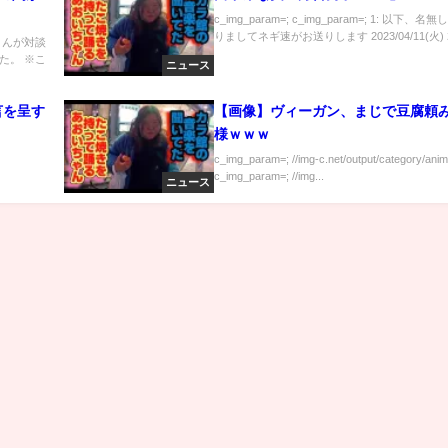
c_img_param=; c_img_param=; 1: 以下、名
りましてネギ速がお送りします 2023/04/11(火) 2.
さんが対談
た。 ※こ
ニュース
言を呈す
【画像】ヴィーガン、まじで豆腐頼
様ｗｗｗ
c_img_param=; //img-c.net/output/category/anim
c_img_param=; //img...
ニュース