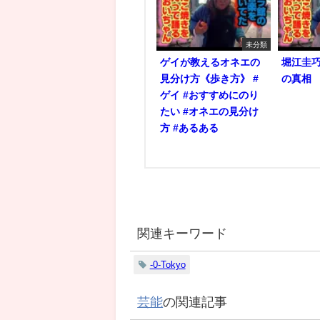
未分類
ゲイが教えるオネエの
堀江圭
見分け方《歩き方》 #
の真相
ゲイ #おすすめにのり
たい #オネエの見分け
方 #あるある
関連キーワード
-0-Tokyo
芸能
の関連記事