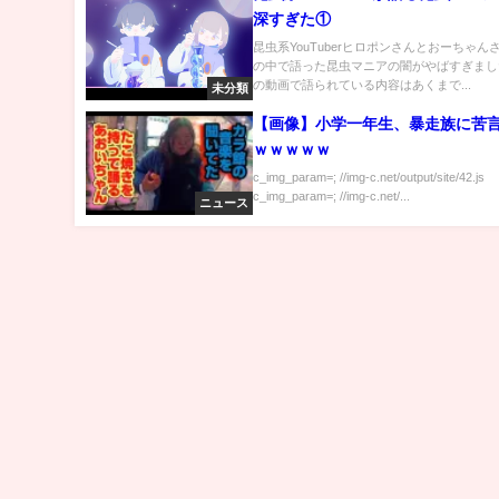
深すぎた①
昆虫系YouTuberヒロポンさんとおーちゃん
の中で語った昆虫マニアの闇がやばすぎまし
の動画で語られている内容はあくまで...
未分類
【画像】小学一年生、暴走族に苦
ｗｗｗｗｗ
c_img_param=; //img-c.net/output/site/42.js
c_img_param=; //img-c.net/...
ニュース