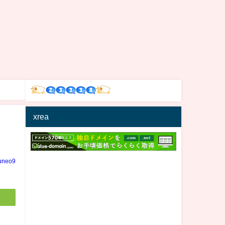
xrea
uneo9