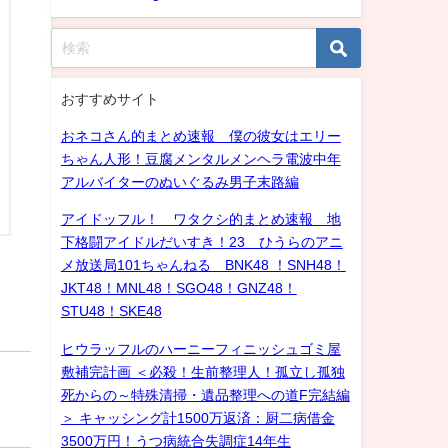
おすすめサイト
おネコさん的まとめ速報 僕の彼女はエリー
ちゃん人形！豆腐メンタルメンヘラ電波中年
アルバイターのぬいぐるみ男子末路編
アイドッフル！ ワタクシ的まとめ速報 地
下格闘アイドルだいすき！23 ひうらのアニ
メ放送局101ちゃんねる BNK48 ！SNH48！
JKT48！MNL48！SGO48！GNZ48！
STU48！SKE48
ヒウラッフルのハーニーフィニッシュゴミ屋
敷補完計画 ＜必殺！生前整理人！孤立し孤独
死からの～特殊清掃・遺品整理への道F完結編
＞ キャッシング計1500万返済：厨二病借金
3500万円！うつ病統合失調症14年生