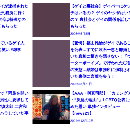
ゲイが逮捕された
【ゲイと裏社会】ゲイバーにケ
な刑務所に行く
チはいるの？ ゲイのヤクザはい
生活は特殊なの
の？ 裏社会とゲイの関係を話し
てもらった
もらった
2026年5月8日
しているゲイ人
【驚愕】福山雅治がゲイである
お笑い #雑学
を公表…すでに吹石一恵と離婚
いた真相に驚きを隠せない！『
ーターボーイズ』で行われた◯
の実態…結婚は事務所に強制さ
いた裏側に言葉を失う！
2025年8月21日
イで「両足を開い
【AAA・與真司郎】「カミング
と男性に要求して
ト“決意の理由”」LGBTQ公表に
本慎太郎 二宮和
めた思い 単独インタビュー
ワハラしていた事
【news23】
2024年12月12日