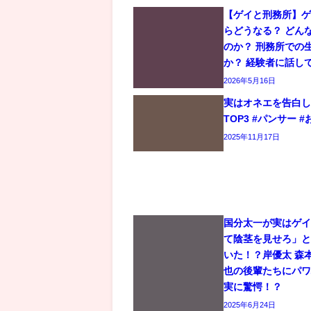
【ゲイと刑務所】
らどうなる？ どん
のか？ 刑務所での
か？ 経験者に話し
2026年5月16日
実はオネエを告白
TOP3 #パンサー #
2025年11月17日
国分太一が実はゲ
て陰茎を見せろ」
いた！？岸優太 森
也の後輩たちにパ
実に驚愕！？
2025年6月24日