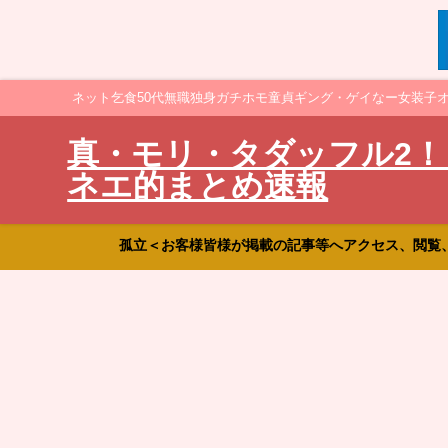
ネット乞食50代無職独身ガチホモ童貞ギング・ゲイなー女装子
真・モリ・タダッフル2！
ネエ的まとめ速報
孤立＜お客様皆様が掲載の記事等へアクセス、閲覧