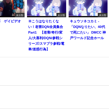
未分類
未分類
未分類
巧 ゲイビデオ
※こうはなりたくな
キュウソネコカミ -
い！老害DQN全員集合
「DQNなりたい、40代
Part1 【老害/奇行/変
で死にたい」 DMCC 神
人/大喜利/DQN/参戦シ
戸ワールド記念ホール
リーズ/スマブラ参戦/電
車/迷惑行為】