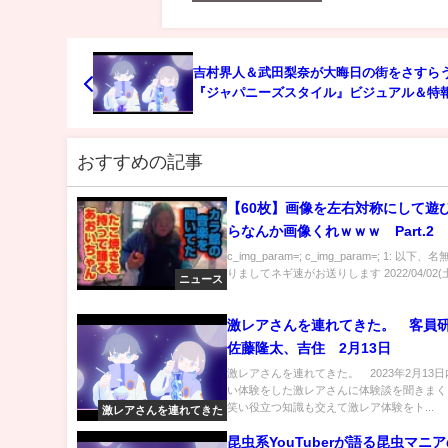
吉村界人＆武田梨奈が大晦日の街をさすら
『ジャパニーズスタイル』ビジュアル＆特
おすすめの記事
【60枚】画像を左右対称にして遊
らなんか画像くれｗｗｗ Part.2
c_img_param=; c_img_param=; 1: 以下
りましてネギ速がお送りします 2022/04/02(土) 
ニュース
激レアさんを連れてきた。 客員
佐藤隆太、吉住 2月13日
激レアさんを連れてきた。 2023年2月13
い体験をした激レアさんに体験談を聞きまく
笑い役立つ知識も交えて激レア体験をト...
激レアさんを連れてきた
昆虫系YouTuberが語る昆虫マニ