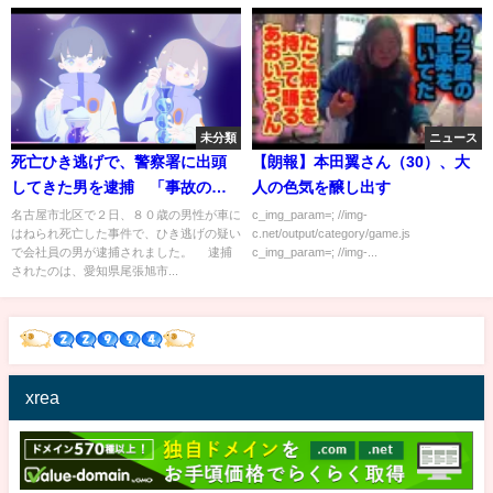
未分類
ニュース
死亡ひき逃げで、警察署に出頭
【朗報】本田翼さん（30）、大
してきた男を逮捕 「事故の後
人の色気を醸し出す
に人だとわかった」 (21/12/03
名古屋市北区で２日、８０歳の男性が車に
c_img_param=; //img-
はねられ死亡した事件で、ひき逃げの疑い
c.net/output/category/game.js
06:49)
で会社員の男が逮捕されました。 逮捕
c_img_param=; //img-...
されたのは、愛知県尾張旭市...
xrea