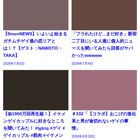
【9monNEWS】いよいよ始まる
「フラれたけど...まだ好き」新宿
ガチムチゲイ達の恋リアと
二丁目にいる人達に個人的ニュ
は！？【ゲスト：NAWOTO・
ースを聞いてみたら回答がヤバ
TAKA】
かったwwwww
2026年7月5日
2026年7月4日
【㊗️1900万回再生超！】イケメ
＃332「【コラボ】おこげの進化
ンゲイカップルに好きなところ
系と男が途切れないゲイの事
を聞いてみた！ #lgbtq #ゲイ #
情」
ゲイカップル #筋肉 #イケメン
2026年6月18日