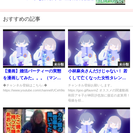
おすすめの記事
未分類
未分類
【漫画】婚活パーティーの実態
小林麻央さんだけじゃない！ 若
を漫画してみた。。。（マンガ
くして亡くなった女性タレント9
動画）
人が悲劇的すぎる【だみんちゃ
◆チャンネル登録はこちら↓◆
チャンネル登録お願いします。
https://www.youtube.com/channel/UCeh9isiKujCPt8cV3ebmGw...
https://goo.gl/fauvmZ オススメの関連動画
んねる】
和田アキ子が神田沙也加に接近の皮算用！
母娘を叩...