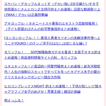
スケバン！デカッフルまっくす（デカい強い2次元嫁だいすき子
供部屋おじさんヒロシ之古惑仔的まとめ速報）話題な動画取り上
げMAX！デカいは正義刑事編
アキヨッフル-！ネオニートスケ番長のエキストラ芸能情報局！
（子ども部屋おばさんの自宅警備員的まとめ速報）
[ヨシヨシロッフル-！！-素浪人勇者カツオンの未解決事件簿へよ
うこそYOUKO！のナンノ洋子のはなしは信じるな編）]
モリッフル！ 50代無職独身ガチホモ童貞！女装子オネエ的ま
とめ速報！有益便利情報サイトの杜 モリッフル
ユキユキッフル！ど底辺的一同驚愕騒然まとめ速報！超氷河期世
代！人生の強制ロスカットですべてを失ったキグナス氷子の愛の
クリスタルキングボンビー脱出大作戦
ヒロコンプレックスNIGHT 的まとめ速報！！子供が欲しいど陰キ
ャアラフィフ女子のめざせ！専業主婦！婚活計画編
萌えっふる！