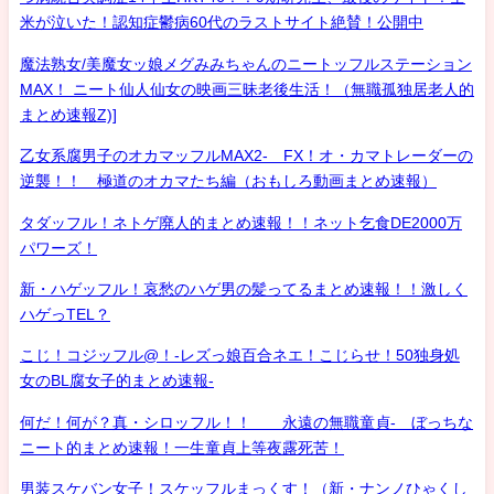
米が泣いた！認知症鬱病60代のラストサイト絶賛！公開中
魔法熟女/美魔女ッ娘メグみみちゃんのニートッフルステーション
MAX！ ニート仙人仙女の映画三昧老後生活！（無職孤独居老人的
まとめ速報Z)]
乙女系腐男子のオカマッフルMAX2- FX！オ・カマトレーダーの
逆襲！！ 極道のオカマたち編（おもしろ動画まとめ速報）
タダッフル！ネトゲ廃人的まとめ速報！！ネット乞食DE2000万
パワーズ！
新・ハゲッフル！哀愁のハゲ男の髪ってるまとめ速報！！激しく
ハゲっTEL？
こじ！コジッフル@！-レズっ娘百合ネエ！こじらせ！50独身処
女のBL腐女子的まとめ速報-
何だ！何が？真・シロッフル！！ 永遠の無職童貞- ぼっちな
ニート的まとめ速報！一生童貞上等夜露死苦！
男装スケバン女子！スケッフルまっくす！（新・ナンノひゃくし