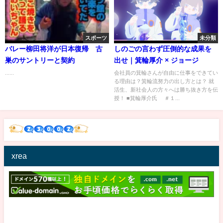
スポーツ
未分類
バレー柳田将洋が日本復帰 古
しのごの言わず圧倒的な成果を
巣のサントリーと契約
出せ｜箕輪厚介 × ジョージ
......
会社員の箕輪さんが自由に仕事をできてい
る理由は？箕輪流努力の出し方とは？ 就
活生、新社会人の方々へは勝ち抜き方を伝
授！ ■箕輪厚介氏 ＃１...
xrea