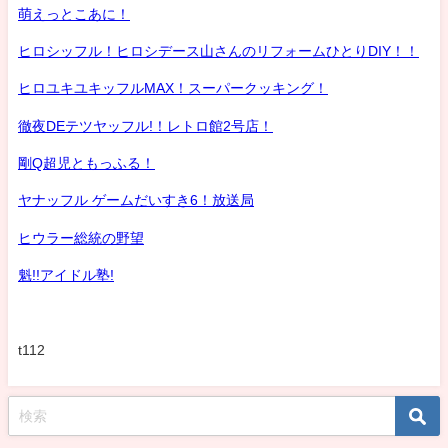
萌えっとこあに！
ヒロシッフル！ヒロシデース山さんのリフォームひとりDIY！！
ヒロユキユキッフルMAX！スーパークッキング！
徹夜DEテツヤッフル!！レトロ館2号店！
剛Q超児ともっふる！
ヤナッフル ゲームだいすき6！放送局
ヒウラー総統の野望
魁!!アイドル塾!
t112