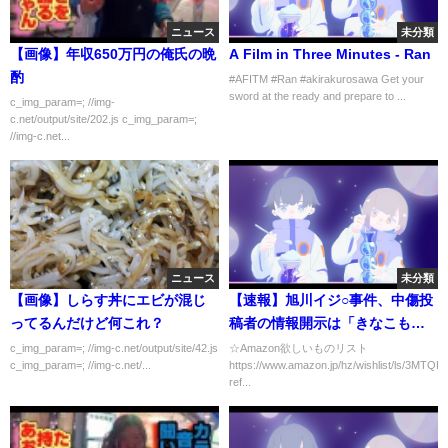
ニュース
未分類
【画像】年収650万円の俺氏の晩
A Film in Three Minutes - Ran
酌
#AFITM #Ran #akirakurosawa Get your
sword at the ready and prepare to ...
c_img_param=; //img-
c.net/output/site/202.js c_img_param=;
//img-c.net...
ニュース
未分類
【画像】しらす丼にエビが混じ
【速報】旭川イジ○事件、中傷投
ってるんだけど何これ？
稿者の情報開示は「きなこも
ち」の可能性！
c_img_param=; //img-c.net/output/site/42.js
☆Amazon欲しいものリスト
c_img_param=; //img-c.net/...
https://www.amazon.jp/hz/wishlist/ls/3M
ref...