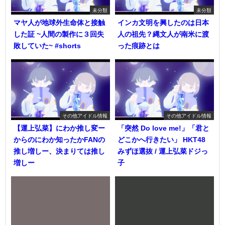
未分類
未分類
マヤ人が地球外生命体と接触
インカ文明を興したのは日本
した証 ~人間の製作に３回失
人の祖先？縄文人が南米に渡
敗していた~ #shorts
った痕跡とは
その他アイドル情報
その他アイドル情報
【運上弘菜】にわか推し変ー
「突然 Do love me!」「君と
からのにわか知ったかFANの
どこかへ行きたい」 HKT48
推し増しー、決まりては推し
みずほ選抜 / 運上弘菜ドジっ
増しー
子