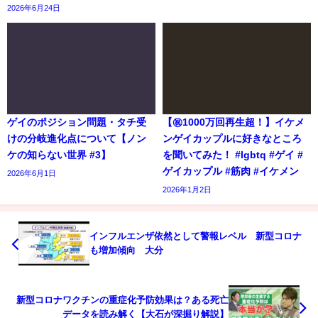
2026年6月24日
ゲイのポジション問題・タチ受
【㊗️1000万回再生超！】イケメ
けの分岐進化点について【ノン
ンゲイカップルに好きなところ
ケの知らない世界 #3】
を聞いてみた！ #lgbtq #ゲイ #
ゲイカップル #筋肉 #イケメン
2026年6月1日
2026年1月2日
インフルエンザ依然として警報レベル 新型コロナ
も増加傾向 大分
新型コロナワクチンの重症化予防効果は？ある死亡
データを読み解く【大石が深掘り解説】