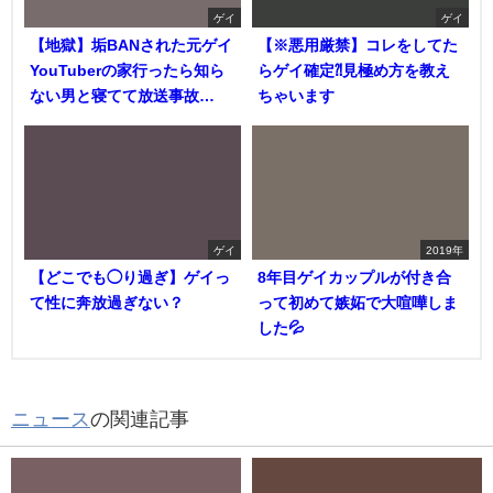
ゲイ
ゲイ
【地獄】垢BANされた元ゲイ
【※悪用厳禁】コレをしてた
YouTuberの家行ったら知ら
らゲイ確定⁈見極め方を教え
ない男と寝てて放送事故…
ちゃいます
ゲイ
2019年
【どこでも◯り過ぎ】ゲイっ
8年目ゲイカップルが付き合
て性に奔放過ぎない？
って初めて嫉妬で大喧嘩しま
した💦
ニュース
の関連記事