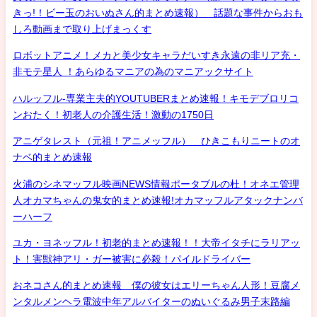
きっ!！ビー玉のおいぬさん的まとめ速報） 話題な事件からおも
しろ動画まで取り上げまっくす
ロボットアニメ！メカと美少女キャラだいすき永遠の非リア充・
非モテ星人 ！あらゆるマニアの為のマニアックサイト
ハルッフル-専業主夫的YOUTUBERまとめ速報！キモデブロリコ
ンおたく！初老人の介護生活！激動の1750日
アニゲタレスト（元祖！アニメッフル） ひきこもりニートのオ
ナベ的まとめ速報
火浦のシネマッフル映画NEWS情報ポータブルの杜！オネエ管理
人オカマちゃんの鬼女的まとめ速報!オカマッフルアタックナンバ
ーハーフ
ユカ・ヨネッフル！初老的まとめ速報！！大帝イタチにラリアッ
ト！害獣神アリ・ガー被害に必殺！パイルドライバー
おネコさん的まとめ速報 僕の彼女はエリーちゃん人形！豆腐メ
ンタルメンヘラ電波中年アルバイターのぬいぐるみ男子末路編