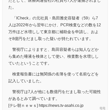
たとして、医療関連会社の社員ら7人が逮捕されまし
た。
「ICheck」の元社員・島田雅史容疑者（59）ら7
人は2022年から翌年にかけ、PCR検査などの数を12
万件ほど水増しして東京都に補助金を申請し、およ
そ8億円をだまし取った疑いが持たれています。
警視庁によりますと、島田容疑者らは知人などか
ら集めた唾液を検体として使い、検査数を水増しし
ていたということです。
検査報告書には無関係の名簿を使って名前などを
記入していました。
警視庁は7人が他にも数億円をだまし取った可能性
があるとみて調べています。
[テレ朝ｎｅｗｓ] https://news.tv-asahi.co.jp