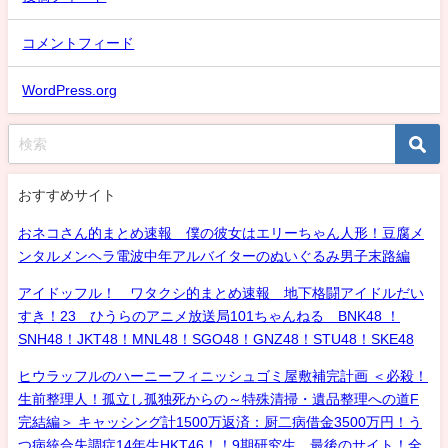
コメントフィード
WordPress.org
おすすめサイト
おネコさん的まとめ速報 僕の彼女はエリーちゃん人形！豆腐メ
ンタルメンヘラ電波中年アルバイターのぬいぐるみ男子末路編
アイドッフル！ ワタクシ的まとめ速報 地下格闘アイドルだい
すき！23 ひうらのアニメ放送局101ちゃんねる BNK48 ！
SNH48！JKT48！MNL48！SGO48！GNZ48！STU48！SKE48
ヒウラッフルのハーニーフィニッシュゴミ屋敷補完計画 ＜必殺！
生前整理人！孤立し孤独死からの～特殊清掃・遺品整理への道F
完結編＞ キャッシング計1500万返済：厨二病借金3500万円！う
つ病統合失調症14年生HKT46！！9期研究生、最後のサイト！全