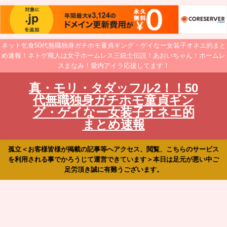
ネット乞食50代無職独身ガチホモ童貞ギング・ゲイなー女装子オネエ的まと
め速報！ネトゲ廃人は女子ホームレス三銃士伝説！あおいちゃん！ホームレ
スまなみ！愛内アイラ応援してます！
真・モリ・タダッフル2！！50
代無職独身ガチホモ童貞ギン
グ・ゲイなー女装子オネエ的
まとめ速報
孤立＜お客様皆様が掲載の記事等へアクセス、閲覧、こちらのサービス
を利用される事でかろうじて運営できています＞本日は足元が悪い中ご
足労頂き誠に有難うございます。