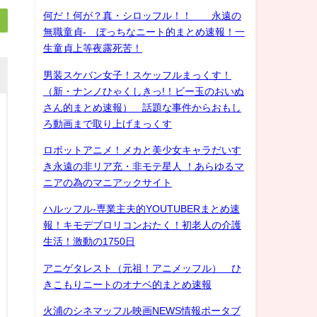
何だ！何が？真・シロッフル！！ 永遠の
無職童貞- ぼっちなニート的まとめ速報！一
生童貞上等夜露死苦！
男装スケバン女子！スケッフルまっくす！
（新・ナンノひゃくしきっ!！ビー玉のおいぬ
さん的まとめ速報） 話題な事件からおもし
ろ動画まで取り上げまっくす
ロボットアニメ！メカと美少女キャラだいす
き永遠の非リア充・非モテ星人 ！あらゆるマ
ニアの為のマニアックサイト
ハルッフル-専業主夫的YOUTUBERまとめ速
報！キモデブロリコンおたく！初老人の介護
生活！激動の1750日
アニゲタレスト（元祖！アニメッフル） ひ
きこもりニートのオナベ的まとめ速報
火浦のシネマッフル映画NEWS情報ポータブ