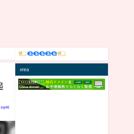
xrea
起
ssj46