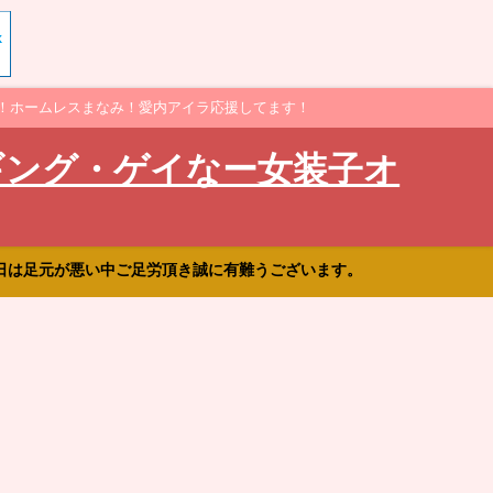
！ホームレスまなみ！愛内アイラ応援してます！
ギング・ゲイなー女装子オ
日は足元が悪い中ご足労頂き誠に有難うございます。