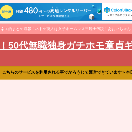
オネエ的まとめ速報！ネトゲ廃人は女子ホームレス三銃士伝説！あおいちゃん
！50代無職独身ガチホモ童貞
、こちらのサービスを利用される事でかろうじて運営できています＞本