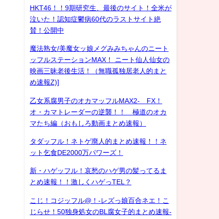
HKT46！！9期研究生、最後のサイト！全米が
泣いた！認知症鬱病60代のラストサイト絶
賛！公開中
魔法熟女/美魔女ッ娘メグみみちゃんのニート
ッフルステーションMAX！ ニート仙人仙女の
映画三昧老後生活！（無職孤独居老人的まと
め速報Z)]
乙女系腐男子のオカマッフルMAX2- FX！
オ・カマトレーダーの逆襲！！ 極道のオカ
マたち編（おもしろ動画まとめ速報）
タダッフル！ネトゲ廃人的まとめ速報！！ネ
ット乞食DE2000万パワーズ！
新・ハゲッフル！哀愁のハゲ男の髪ってるま
とめ速報！！激しくハゲっTEL？
こじ！コジッフル@！-レズっ娘百合ネエ！こ
じらせ！50独身処女のBL腐女子的まとめ速報-