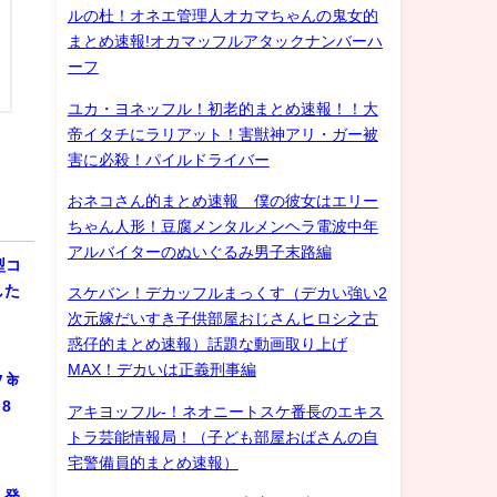
ルの杜！オネエ管理人オカマちゃんの鬼女的
まとめ速報!オカマッフルアタックナンバーハ
ーフ
ユカ・ヨネッフル！初老的まとめ速報！！大
帝イタチにラリアット！害獣神アリ・ガー被
害に必殺！パイルドライバー
おネコさん的まとめ速報 僕の彼女はエリー
ちゃん人形！豆腐メンタルメンヘラ電波中年
アルバイターのぬいぐるみ男子末路編
型コ
した
スケバン！デカッフルまっくす（デカい強い2
次元嫁だいすき子供部屋おじさんヒロシ之古
惑仔的まとめ速報）話題な動画取り上げ
MAX！デカいは正義刑事編
के
 8
アキヨッフル-！ネオニートスケ番長のエキス
トラ芸能情報局！（子ども部屋おばさんの自
宅警備員的まとめ速報）
」発