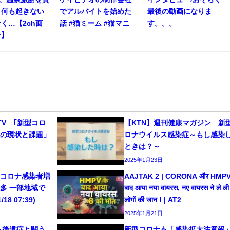
。何も起きない
でアルバイトを始めた
最後の動画になりま
く…【2ch面
話 #猫ミーム #猫マニ
す。。。
レ】
医TV ｢新型コロ
【KTN】週刊健康マガジン 新
種の現状と課題」
ロナウイルス感染症～もし感染
ときは？～
2025年1月23日
・コロナ感染者増
AAJTAK 2 | CORONA और HMPV 
多 一部地域で
बाद आया नया वायरस, नए वायरस ने ले ली
18 07:39)
लोगों की जान ! | AT2
2025年1月21日
～後遺症と闘う
新型コロナも「感染拡大注意報