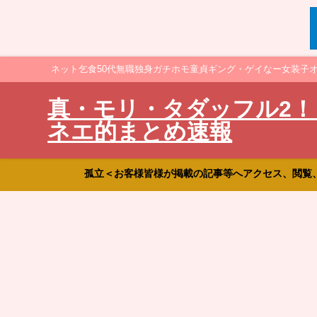
ネット乞食50代無職独身ガチホモ童貞ギング・ゲイなー女装子
真・モリ・タダッフル2！
ネエ的まとめ速報
孤立＜お客様皆様が掲載の記事等へアクセス、閲覧