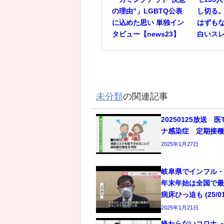
の理由”」LGBTQ公表
し切る
に込めた思い 単独イン
はずもな
タビュー【news23】
白いス
未分類
の関連記事
20250125放送 
ナ感染症 定期接
2025年1月27日
岐阜県でインフル
年末年始は全国で最
病床ひっ迫も (25/01/
2025年1月21日
終わらないコロナ 