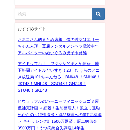
おすすめサイト
おネコさん的まとめ速報 僕の彼女はエリー
ちゃん人形！豆腐メンタルメンヘラ電波中年
アルバイターのぬいぐるみ男子末路編
アイドッフル！ ワタクシ的まとめ速報 地
下格闘アイドルだいすき！23 ひうらのアニ
メ放送局101ちゃんねる BNK48 ！SNH48！
JKT48！MNL48！SGO48！GNZ48！
STU48！SKE48
ヒウラッフルのハーニーフィニッシュゴミ屋
敷補完計画 ＜必殺！生前整理人！孤立し孤独
死からの～特殊清掃・遺品整理への道F完結編
＞ キャッシング計1500万返済：厨二病借金
3500万円！うつ病統合失調症14年生