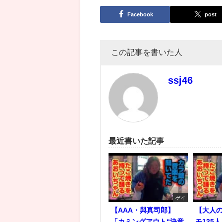
Facebook
post
この記事を書いた人
ssj46
最近書いた記事
ゲイ
【AAA・與真司郎】
【大人
「カミングアウト“決意
モ135