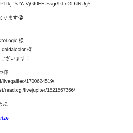
ist=PLIkjT5JYaVjGI0EE-Ssgr9kLnGL6lNUg5
ります😭
oLogic 様
idaicolor 様
うございます！
t/様
gi/livegalileo/1700624519/
t/read.cgi/livejupiter/1521567366/
んねる
rize