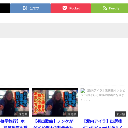
はてブ
Pocket
Feedly
未分類
未分類
未分類
の修学旅行】ホ
【初出勤編】ノンケが
【愛内アイラ】出所後
人、温泉旅館を貸
ゲイビデオの制作会社
インタビュー/おそらく