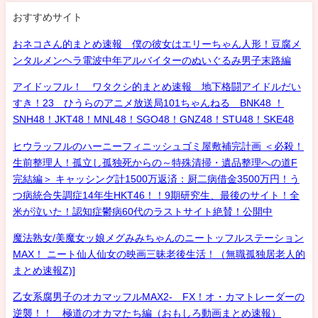
おすすめサイト
おネコさん的まとめ速報 僕の彼女はエリーちゃん人形！豆腐メ
ンタルメンヘラ電波中年アルバイターのぬいぐるみ男子末路編
アイドッフル！ ワタクシ的まとめ速報 地下格闘アイドルだい
すき！23 ひうらのアニメ放送局101ちゃんねる BNK48 ！
SNH48！JKT48！MNL48！SGO48！GNZ48！STU48！SKE48
ヒウラッフルのハーニーフィニッシュゴミ屋敷補完計画 ＜必殺！
生前整理人！孤立し孤独死からの～特殊清掃・遺品整理への道F
完結編＞ キャッシング計1500万返済：厨二病借金3500万円！う
つ病統合失調症14年生HKT46！！9期研究生、最後のサイト！全
米が泣いた！認知症鬱病60代のラストサイト絶賛！公開中
魔法熟女/美魔女ッ娘メグみみちゃんのニートッフルステーション
MAX！ ニート仙人仙女の映画三昧老後生活！（無職孤独居老人的
まとめ速報Z)]
乙女系腐男子のオカマッフルMAX2- FX！オ・カマトレーダーの
逆襲！！ 極道のオカマたち編（おもしろ動画まとめ速報）