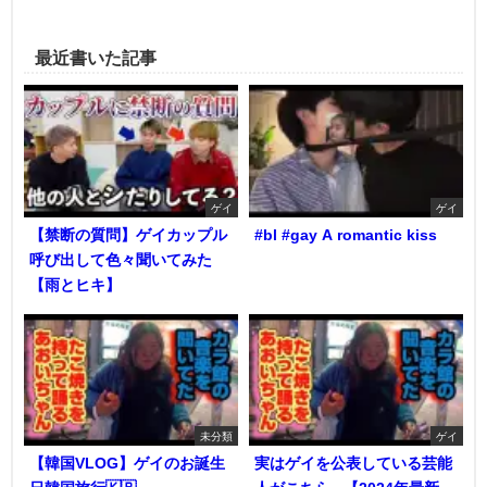
最近書いた記事
ゲイ
ゲイ
【禁断の質問】ゲイカップル
#bl #gay A romantic kiss
呼び出して色々聞いてみた
【雨とヒキ】
未分類
ゲイ
【韓国VLOG】ゲイのお誕生
実はゲイを公表している芸能