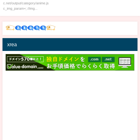
c.net/output/category/anime.js
c_img_param=; //img...
xrea