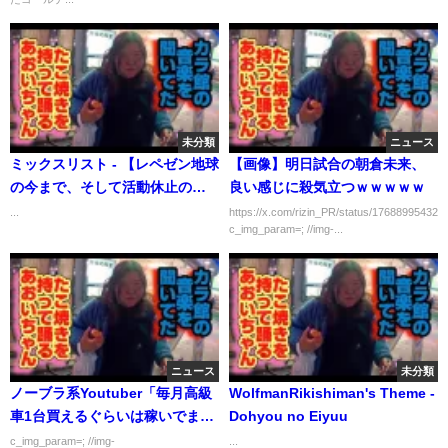
未分類
ニュース
ミックスリスト - 【レペゼン地球
【画像】明日試合の朝倉未来、
の今まで、そして活動休止の理
良い感じに殺気立つｗｗｗｗｗ
由】
...
https://x.com/rizin_PR/status/17688995432
c_img_param=; //img-...
ニュース
未分類
ノーブラ系Youtuber「毎月高級
WolfmanRikishiman's Theme -
車1台買えるぐらいは稼いでます
Dohyou no Eiyuu
（笑）」
c_img_param=; //img-
...