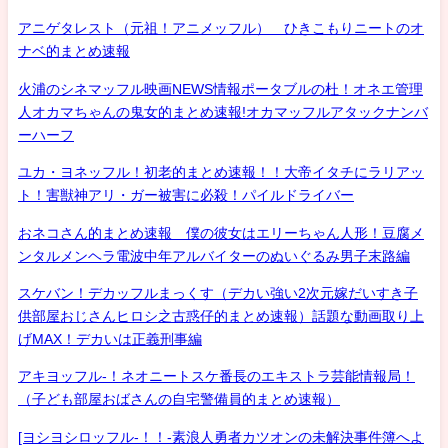
アニゲタレスト（元祖！アニメッフル） ひきこもりニートのオ
ナベ的まとめ速報
火浦のシネマッフル映画NEWS情報ポータブルの杜！オネエ管理
人オカマちゃんの鬼女的まとめ速報!オカマッフルアタックナンバ
ーハーフ
ユカ・ヨネッフル！初老的まとめ速報！！大帝イタチにラリアッ
ト！害獣神アリ・ガー被害に必殺！パイルドライバー
おネコさん的まとめ速報 僕の彼女はエリーちゃん人形！豆腐メ
ンタルメンヘラ電波中年アルバイターのぬいぐるみ男子末路編
スケバン！デカッフルまっくす（デカい強い2次元嫁だいすき子
供部屋おじさんヒロシ之古惑仔的まとめ速報）話題な動画取り上
げMAX！デカいは正義刑事編
アキヨッフル-！ネオニートスケ番長のエキストラ芸能情報局！
（子ども部屋おばさんの自宅警備員的まとめ速報）
[ヨシヨシロッフル-！！-素浪人勇者カツオンの未解決事件簿へよ