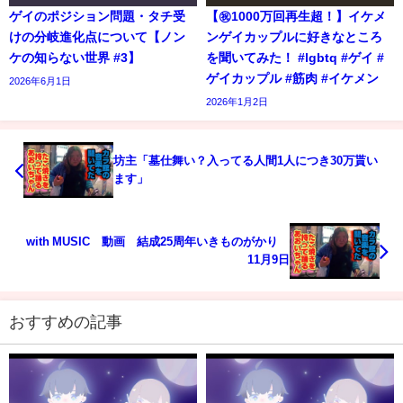
ゲイのポジション問題・タチ受
【㊗️1000万回再生超！】イケメ
けの分岐進化点について【ノン
ンゲイカップルに好きなところ
ケの知らない世界 #3】
を聞いてみた！ #lgbtq #ゲイ #
ゲイカップル #筋肉 #イケメン
2026年6月1日
2026年1月2日
坊主「墓仕舞い？入ってる人間1人につき30万貰い
ます」
with MUSIC 動画 結成25周年いきものがかり
11月9日
おすすめの記事