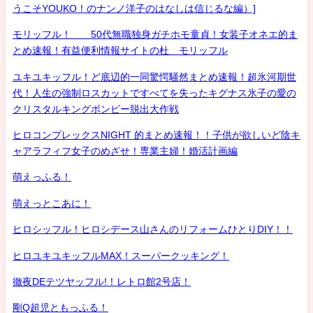
うこそYOUKO！のナンノ洋子のはなしは信じるな編）]
モリッフル！ 50代無職独身ガチホモ童貞！女装子オネエ的ま
とめ速報！有益便利情報サイトの杜 モリッフル
ユキユキッフル！ど底辺的一同驚愕騒然まとめ速報！超氷河期世
代！人生の強制ロスカットですべてを失ったキグナス氷子の愛の
クリスタルキングボンビー脱出大作戦
ヒロコンプレックスNIGHT 的まとめ速報！！子供が欲しいど陰キ
ャアラフィフ女子のめざせ！専業主婦！婚活計画編
萌えっふる！
萌えっとこあに！
ヒロシッフル！ヒロシデース山さんのリフォームひとりDIY！！
ヒロユキユキッフルMAX！スーパークッキング！
徹夜DEテツヤッフル!！レトロ館2号店！
剛Q超児ともっふる！