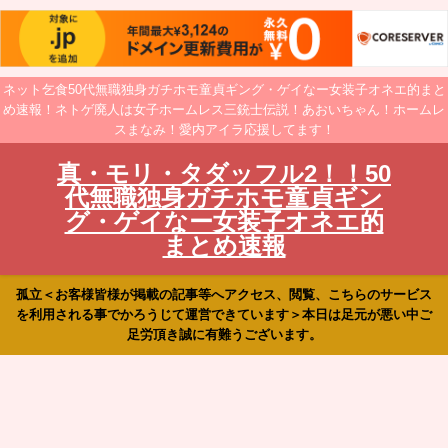
ネット乞食50代無職独身ガチホモ童貞ギング・ゲイなー女装子オネエ的まと
め速報！ネトゲ廃人は女子ホームレス三銃士伝説！あおいちゃん！ホームレ
スまなみ！愛内アイラ応援してます！
真・モリ・タダッフル2！！50
代無職独身ガチホモ童貞ギン
グ・ゲイなー女装子オネエ的
まとめ速報
孤立＜お客様皆様が掲載の記事等へアクセス、閲覧、こちらのサービス
を利用される事でかろうじて運営できています＞本日は足元が悪い中ご
足労頂き誠に有難うございます。