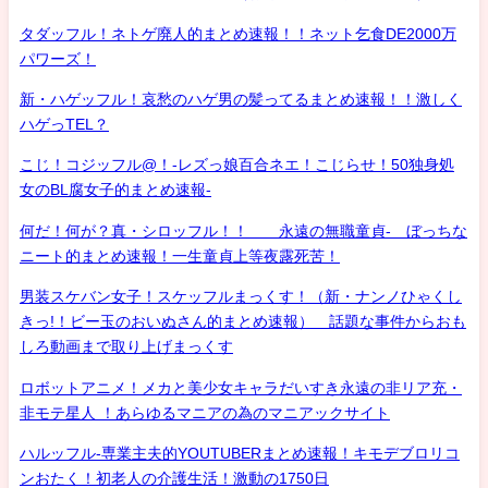
タダッフル！ネトゲ廃人的まとめ速報！！ネット乞食DE2000万
パワーズ！
新・ハゲッフル！哀愁のハゲ男の髪ってるまとめ速報！！激しく
ハゲっTEL？
こじ！コジッフル@！-レズっ娘百合ネエ！こじらせ！50独身処
女のBL腐女子的まとめ速報-
何だ！何が？真・シロッフル！！ 永遠の無職童貞- ぼっちな
ニート的まとめ速報！一生童貞上等夜露死苦！
男装スケバン女子！スケッフルまっくす！（新・ナンノひゃくし
きっ!！ビー玉のおいぬさん的まとめ速報） 話題な事件からおも
しろ動画まで取り上げまっくす
ロボットアニメ！メカと美少女キャラだいすき永遠の非リア充・
非モテ星人 ！あらゆるマニアの為のマニアックサイト
ハルッフル-専業主夫的YOUTUBERまとめ速報！キモデブロリコ
ンおたく！初老人の介護生活！激動の1750日