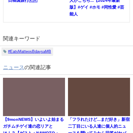
日韓国旅行🇰🇷
人がこちら...【2024年最新
版】#ゲイ #ホモ #同性愛 #芸
能人
関連キーワード
#EatsMatteosBdaysaMB
ニュース
の関連記事
【9monNEWS】いよいよ始まる
「フラれたけど...まだ好き」新宿
ガチムチゲイ達の恋リアと
二丁目にいる人達に個人的ニュ