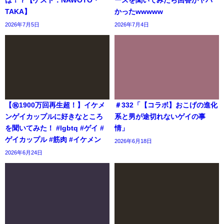
は！？【ゲスト：NAWOTO・
ースを聞いてみたら回答がヤバ
TAKA】
かったwwwww
2026年7月5日
2026年7月4日
【㊗️1900万回再生超！】イケメ
＃332「【コラボ】おこげの進化
ンゲイカップルに好きなところ
系と男が途切れないゲイの事
を聞いてみた！ #lgbtq #ゲイ #
情」
ゲイカップル #筋肉 #イケメン
2026年6月18日
2026年6月24日