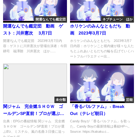
開運なんでも鑑定団
ネプチューン ほか
開運なんでも鑑定団 動画 ゲ
ホリケンのみんなともだち 動
スト：川井憲次 3月7日
画 2023年3月7日
開運!なんでも鑑定団 2023年3月7日内
ホリケンのみんなともだち 2023年3月7
容：ゲストに川井憲次が登場出演者：今田
日内容：ホリケンこと堀内健が様々な人た
耕司 福澤朗 川井憲次 ほか......
ちとふれあいともだちの輪を広げていくハ
ートフルバラエティー出...
未分類
芸能
関ジャム 完全燃ＳＨＯＷ ゴ
「香るパルファム」 - Break
ールデンSP直前！プロが選ぶ
Out（テレビ朝日）
B’z、ミスチル、嵐の名曲[字]…
出典：EPGの番組情報 関ジャム 完全燃
Candy Boyが「香るパルファム」を歌っ
ＳＨＯＷ ゴールデンSP直前！プロが選
た。Candy Boyの最新情報は番組HPへ。
の番組内容解析まとめ
ぶB’z、ミスチル、嵐の名曲３日後に迫っ
Source: https://kakaku.c...
たゴールデ...