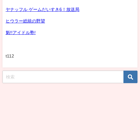
ヤナッフル ゲームだいすき6！放送局
ヒウラー総統の野望
魁!!アイドル塾!
t112