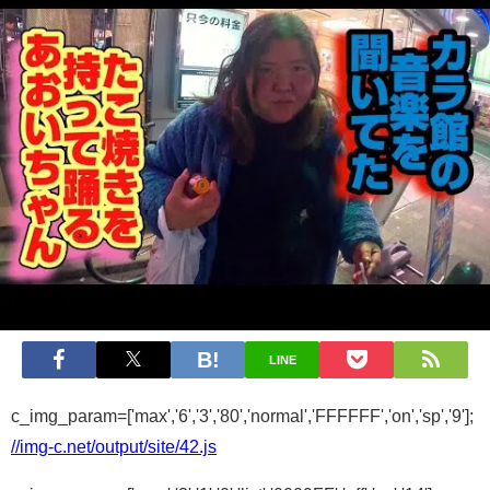
LINE
c_img_param=['max','6','3','80','normal','FFFFFF','on','sp','9'];
//img-c.net/output/site/42.js