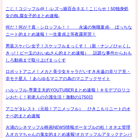
こじ！コジッフル@！-レズっ娘百合ネエ！こじらせ！50独身処
女のBL腐女子的まとめ速報-
何だ！何が？真・シロッフル！！ 永遠の無職童貞- ぼっちな
ニート的まとめ速報！一生童貞上等夜露死苦！
男装スケバン女子！スケッフルまっくす！（新・ナンノひゃくし
きっ!！ビー玉のおいぬさん的まとめ速報） 話題な事件からおも
しろ動画まで取り上げまっくす
ロボットアニメ！メカと美少女キャラだいすき永遠の非リア充・
非モテ星人 ！あらゆるマニアの為のマニアックサイト
ハルッフル-専業主夫的YOUTUBERまとめ速報！キモデブロリコ
ンおたく！初老人の介護生活！激動の1750日
アニゲタレスト（元祖！アニメッフル） ひきこもりニートのオ
ナベ的まとめ速報
火浦のシネマッフル映画NEWS情報ポータブルの杜！オネエ管理
人オカマちゃんの鬼女的まとめ速報!オカマッフルアタックナンバ