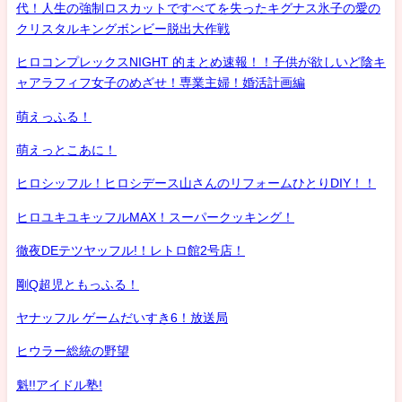
代！人生の強制ロスカットですべてを失ったキグナス氷子の愛の
クリスタルキングボンビー脱出大作戦
ヒロコンプレックスNIGHT 的まとめ速報！！子供が欲しいど陰キ
ャアラフィフ女子のめざせ！専業主婦！婚活計画編
萌えっふる！
萌えっとこあに！
ヒロシッフル！ヒロシデース山さんのリフォームひとりDIY！！
ヒロユキユキッフルMAX！スーパークッキング！
徹夜DEテツヤッフル!！レトロ館2号店！
剛Q超児ともっふる！
ヤナッフル ゲームだいすき6！放送局
ヒウラー総統の野望
魁!!アイドル塾!