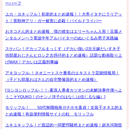
ーハーフ
ユカ・ヨネッフル！初老的まとめ速報！！大帝イタチにラリアッ
ト！害獣神アリ・ガー被害に必殺！パイルドライバー
おネコさん的まとめ速報 僕の彼女はエリーちゃん人形！豆腐メ
ンタルメンヘラ電波中年アルバイターのぬいぐるみ男子末路編
スケバン！デカッフルまっくす（デカい強い2次元嫁だいすき子
供部屋おじさんヒロシ之古惑仔的まとめ速報）話題な動画取り上
げMAX！デカいは正義刑事編
アキヨッフル-！ネオニートスケ番長のエキストラ芸能情報局！
（子ども部屋おばさんの自宅警備員的まとめ速報）
[ヨシヨシロッフル-！！-素浪人勇者カツオンの未解決事件簿へよ
うこそYOUKO！のナンノ洋子のはなしは信じるな編）]
モリッフル！ 50代無職独身ガチホモ童貞！女装子オネエ的ま
とめ速報！有益便利情報サイトの杜 モリッフル
ユキユキッフル！ど底辺的一同驚愕騒然まとめ速報！超氷河期世