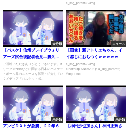
c_img_param=; //img-...
未分類
ニュース
【バスケ】信州ブレイブウォリ
【画像】新アトリエちゃん、イ
アーズ試合後記者会見―勝久マ
イ感じにおちつくｗｗｗｗｗ
イケルHC、岡田侑大ーBリーグ
ご視聴いただきありがとうございます。B
c_img_param=; //img-
リーグやNBAなどに関する日本のバスケッ
c.net/output/site/202.js c_img_param=;
2021-22 3/5川崎戦
トボール界のニュースを解説・紹介してい
//img-c.net...
くメディア「バスケットボ...
未分類
未分類
アンビＤＸＨが急騰、２２年６
【神田沙也加さん】神田正輝さ