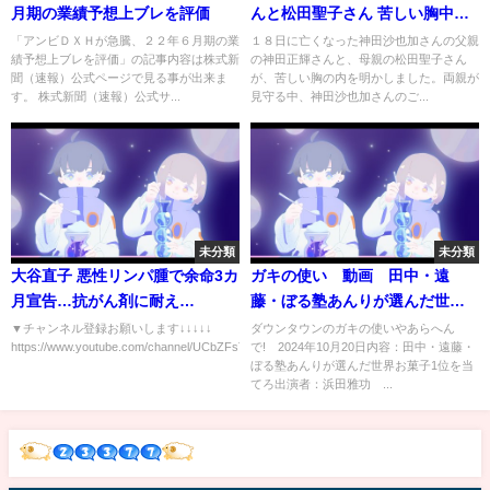
月期の業績予想上ブレを評価
んと松田聖子さん 苦しい胸中語
る
「アンビＤＸＨが急騰、２２年６月期の業
１８日に亡くなった神田沙也加さんの父親
績予想上ブレを評価」の記事内容は株式新
の神田正輝さんと、母親の松田聖子さん
聞（速報）公式ページで見る事が出来ま
が、苦しい胸の内を明かしました。両親が
す。 株式新聞（速報）公式サ...
見守る中、神田沙也加さんのご...
未分類
未分類
大谷直子 悪性リンパ腫で余命3カ
ガキの使い 動画 田中・遠
月宣告…抗がん剤に耐え…
藤・ぼる塾あんりが選んだ世界
お菓子1位を当てろ 10月20日
▼チャンネル登録お願いします↓↓↓↓↓
ダウンタウンのガキの使いやあらへん
https://www.youtube.com/channel/UCbZFsTk92bVIezn4T...
で! 2024年10月20日内容：田中・遠藤・
ぼる塾あんりが選んだ世界お菓子1位を当
てろ出演者：浜田雅功 ...