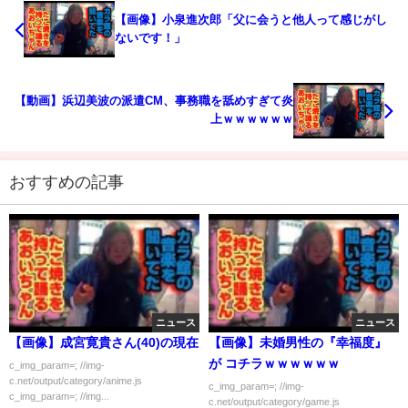
【画像】小泉進次郎「父に会うと他人って感じがし
ないです！」
【動画】浜辺美波の派遣CM、事務職を舐めすぎて炎
上ｗｗｗｗｗｗ
おすすめの記事
ニュース
ニュース
【画像】成宮寛貴さん(40)の現在
【画像】未婚男性の『幸福度』
が コチラｗｗｗｗｗｗ
c_img_param=; //img-
c.net/output/category/anime.js
c_img_param=; //img-
c_img_param=; //img...
c.net/output/category/game.js