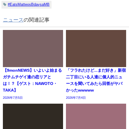
#EatsMatteosBdaysaMB
ニュース
の関連記事
【9monNEWS】いよいよ始まる
「フラれたけど...まだ好き」新宿
ガチムチゲイ達の恋リアと
二丁目にいる人達に個人的ニュ
は！？【ゲスト：NAWOTO・
ースを聞いてみたら回答がヤバ
TAKA】
かったwwwww
2026年7月5日
2026年7月4日