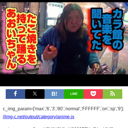
LINE
c_img_param=['max','6','3','80','normal','FFFFFF','on','sp','9'];
//img-c.net/output/category/anime.js