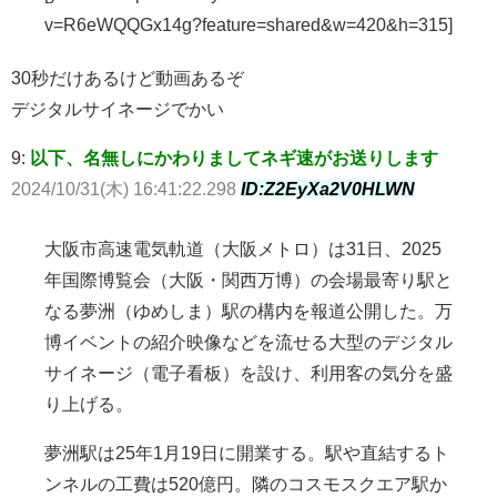
v=R6eWQQGx14g?feature=shared&w=420&h=315]
30秒だけあるけど動画あるぞ
デジタルサイネージでかい
9:
以下、名無しにかわりましてネギ速がお送りします
2024/10/31(木) 16:41:22.298
ID:Z2EyXa2V0HLWN
大阪市高速電気軌道（大阪メトロ）は31日、2025
年国際博覧会（大阪・関西万博）の会場最寄り駅と
なる夢洲（ゆめしま）駅の構内を報道公開した。万
博イベントの紹介映像などを流せる大型のデジタル
サイネージ（電子看板）を設け、利用客の気分を盛
り上げる。
夢洲駅は25年1月19日に開業する。駅や直結するト
ンネルの工費は520億円。隣のコスモスクエア駅か