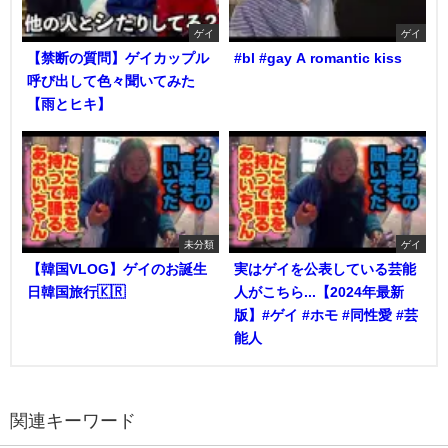
ゲイ
ゲイ
【禁断の質問】ゲイカップル
#bl #gay A romantic kiss
呼び出して色々聞いてみた
【雨とヒキ】
未分類
ゲイ
【韓国VLOG】ゲイのお誕生
実はゲイを公表している芸能
日韓国旅行🇰🇷
人がこちら...【2024年最新
版】#ゲイ #ホモ #同性愛 #芸
能人
関連キーワード