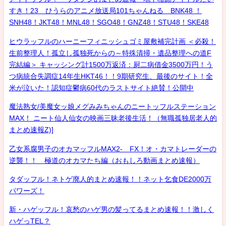
すき！23 ひうらのアニメ放送局101ちゃんねる BNK48 ！
SNH48！JKT48！MNL48！SGO48！GNZ48！STU48！SKE48
ヒウラッフルのハーニーフィニッシュゴミ屋敷補完計画 ＜必殺！
生前整理人！孤立し孤独死からの～特殊清掃・遺品整理への道F
完結編＞ キャッシング計1500万返済：厨二病借金3500万円！う
つ病統合失調症14年生HKT46！！9期研究生、最後のサイト！全
米が泣いた！認知症鬱病60代のラストサイト絶賛！公開中
魔法熟女/美魔女ッ娘メグみみちゃんのニートッフルステーション
MAX！ ニート仙人仙女の映画三昧老後生活！（無職孤独居老人的
まとめ速報Z)]
乙女系腐男子のオカマッフルMAX2- FX！オ・カマトレーダーの
逆襲！！ 極道のオカマたち編（おもしろ動画まとめ速報）
タダッフル！ネトゲ廃人的まとめ速報！！ネット乞食DE2000万
パワーズ！
新・ハゲッフル！哀愁のハゲ男の髪ってるまとめ速報！！激しく
ハゲっTEL？