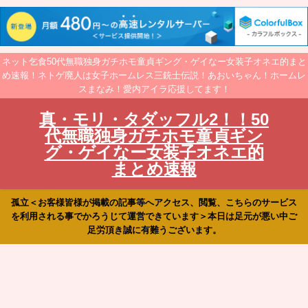
ネット乞食50代無職独身ガチホモ童貞ギング・ゲイなー女装子オネエ的まと
め速報！ネトゲ廃人は女子ホームレス三銃士伝説！あおいちゃん！ホームレ
スまなみ！愛内アイラ応援してます！
真・モリ・タダッフル2！！50
代無職独身ガチホモ童貞ギン
グ・ゲイなー女装子オネエ的
まとめ速報
孤立＜お客様皆様が掲載の記事等へアクセス、閲覧、こちらのサービス
を利用される事でかろうじて運営できています＞本日は足元が悪い中ご
足労頂き誠に有難うございます。