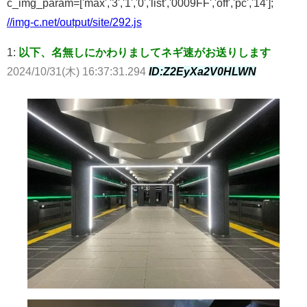
c_img_param=['max','3','1','0','list','0009FF','off','pc','14'];
//img-c.net/output/site/292.js
1:
以下、名無しにかわりましてネギ速がお送りします
2024/10/31(木) 16:37:31.294
ID:Z2EyXa2V0HLWN