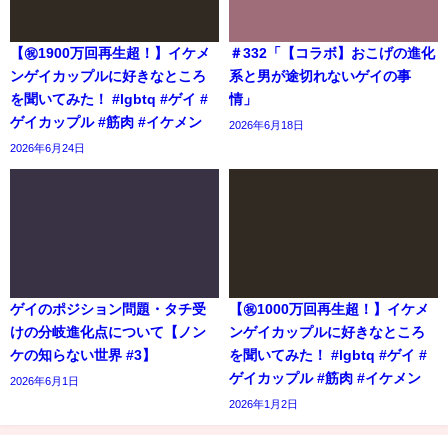
【㊗️1900万回再生超！】イケメ
＃332「【コラボ】おこげの進化
ンゲイカップルに好きなところ
系と男が途切れないゲイの事
を聞いてみた！ #lgbtq #ゲイ #
情」
ゲイカップル #筋肉 #イケメン
2026年6月18日
2026年6月24日
ゲイのポジション問題・タチ受
【㊗️1000万回再生超！】イケメ
けの分岐進化点について【ノン
ンゲイカップルに好きなところ
ケの知らない世界 #3】
を聞いてみた！ #lgbtq #ゲイ #
ゲイカップル #筋肉 #イケメン
2026年6月1日
2026年1月2日