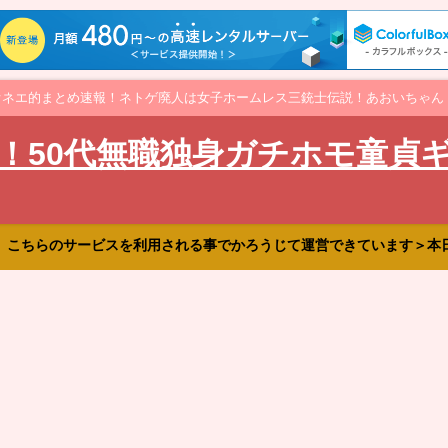
オネエ的まとめ速報！ネトゲ廃人は女子ホームレス三銃士伝説！あおいちゃん
！50代無職独身ガチホモ童貞
、こちらのサービスを利用される事でかろうじて運営できています＞本