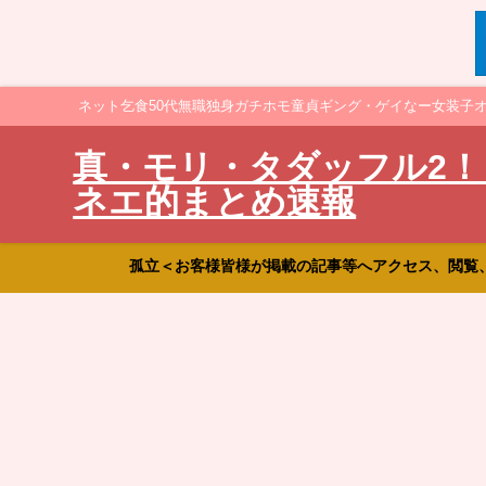
ネット乞食50代無職独身ガチホモ童貞ギング・ゲイなー女装子
真・モリ・タダッフル2！
ネエ的まとめ速報
孤立＜お客様皆様が掲載の記事等へアクセス、閲覧