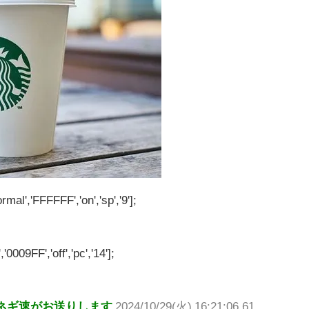
rmal','FFFFFF','on','sp','9'];
'0009FF','off','pc','14'];
ネギ速がお送りします
2024/10/29(火) 16:21:06.61