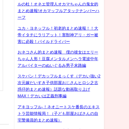
ルの杜！オネエ管理人オカマちゃんの鬼女的
まとめ速報!オカマッフルアタックナンバーハ
ーフ
ユカ・ヨネッフル！初老的まとめ速報！！大
帝イタチにラリアット！害獣神アリ・ガー被
害に必殺！パイルドライバー
おネコさん的まとめ速報 僕の彼女はエリー
ちゃん人形！豆腐メンタルメンヘラ電波中年
アルバイターのぬいぐるみ男子末路編
スケバン！デカッフルまっくす（デカい強い2
次元嫁だいすき子供部屋おじさんヒロシ之古
惑仔的まとめ速報）話題な動画取り上げ
MAX！デカいは正義刑事編
アキヨッフル-！ネオニートスケ番長のエキス
トラ芸能情報局！（子ども部屋おばさんの自
宅警備員的まとめ速報）