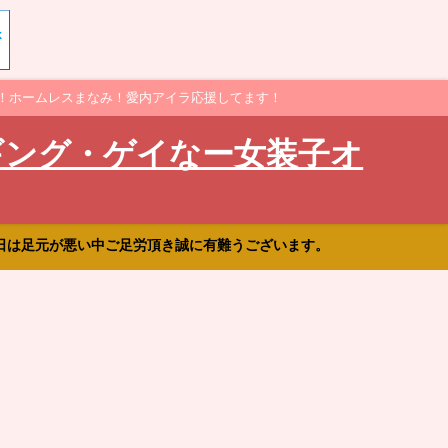
！ホームレスまなみ！愛内アイラ応援してます！
ギング・ゲイなー女装子オ
日は足元が悪い中ご足労頂き誠に有難うございます。