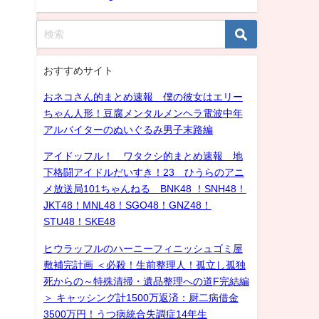
おすすめサイト
おネコさん的まとめ速報 僕の彼女はエリー
ちゃん人形！豆腐メンタルメンヘラ電波中年
アルバイターのぬいぐるみ男子末路編
アイドッフル！ ワタクシ的まとめ速報 地
下格闘アイドルだいすき！23 ひうらのアニ
メ放送局101ちゃんねる BNK48 ！SNH48！
JKT48！MNL48！SGO48！GNZ48！
STU48！SKE48
ヒウラッフルのハーニーフィニッシュゴミ屋
敷補完計画 ＜必殺！生前整理人！孤立し孤独
死からの～特殊清掃・遺品整理への道F完結編
＞ キャッシング計1500万返済：厨二病借金
3500万円！うつ病統合失調症14年生