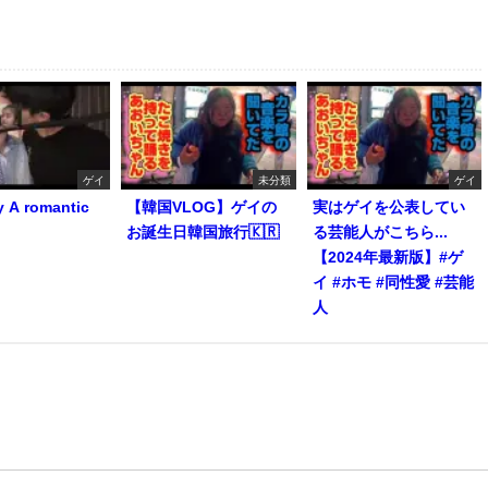
ゲイ
未分類
ゲイ
y A romantic
【韓国VLOG】ゲイの
実はゲイを公表してい
お誕生日韓国旅行🇰🇷
る芸能人がこちら...
【2024年最新版】#ゲ
イ #ホモ #同性愛 #芸能
人