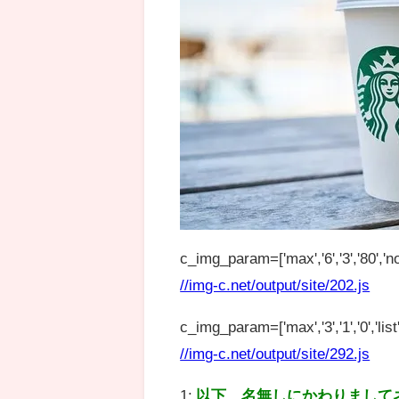
c_img_param=['max','6','3','80','no
//img-c.net/output/site/202.js
c_img_param=['max','3','1','0','list',
//img-c.net/output/site/292.js
1:
以下、名無しにかわりまして