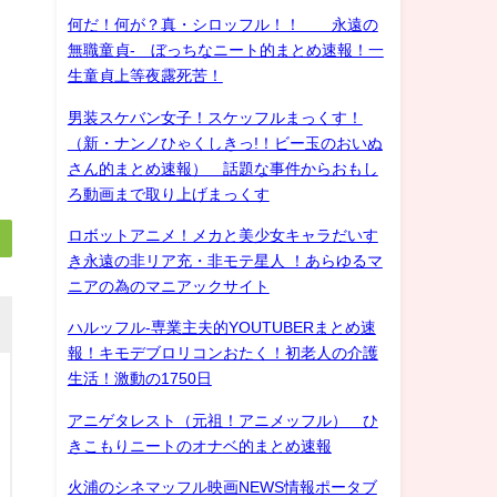
何だ！何が？真・シロッフル！！ 永遠の
無職童貞- ぼっちなニート的まとめ速報！一
生童貞上等夜露死苦！
男装スケバン女子！スケッフルまっくす！
（新・ナンノひゃくしきっ!！ビー玉のおいぬ
さん的まとめ速報） 話題な事件からおもし
ろ動画まで取り上げまっくす
ロボットアニメ！メカと美少女キャラだいす
き永遠の非リア充・非モテ星人 ！あらゆるマ
ニアの為のマニアックサイト
ハルッフル-専業主夫的YOUTUBERまとめ速
報！キモデブロリコンおたく！初老人の介護
生活！激動の1750日
アニゲタレスト（元祖！アニメッフル） ひ
きこもりニートのオナベ的まとめ速報
火浦のシネマッフル映画NEWS情報ポータブ