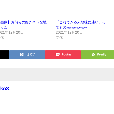
【画像】お前らの好きそうな地
「これできる人地味に凄い」っ
味っこ
てものwwwwwwww
021年12月20日
2021年12月20日
文化
文化
はてブ
Pocket
Feedly
oko3