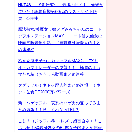
HKT46！！9期研究生、最後のサイト！全米が
泣いた！認知症鬱病60代のラストサイト絶
賛！公開中
魔法熟女/美魔女ッ娘メグみみちゃんのニート
ッフルステーションMAX！ ニート仙人仙女の
映画三昧老後生活！（無職孤独居老人的まと
め速報Z)]
乙女系腐男子のオカマッフルMAX2- FX！
オ・カマトレーダーの逆襲！！ 極道のオカ
マたち編（おもしろ動画まとめ速報）
タダッフル！ネトゲ廃人的まとめ速報！！ネ
ット乞食DE2000万パワーズ！
新・ハゲッフル！哀愁のハゲ男の髪ってるま
とめ速報！！激しくハゲっTEL？
こじ！コジッフル@！-レズっ娘百合ネエ！こ
じらせ！50独身処女のBL腐女子的まとめ速報-