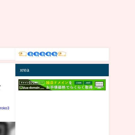
xrea
な
iroko3