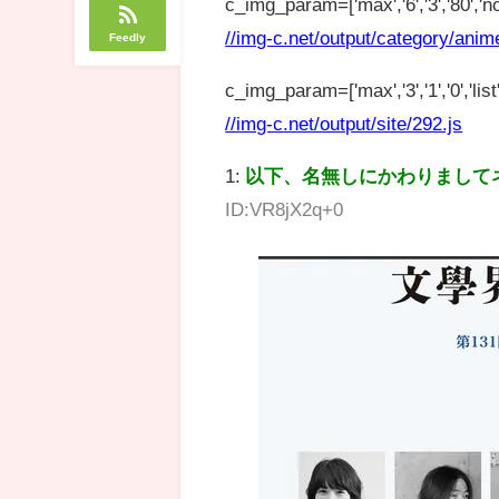
c_img_param=['max','6','3','80','no
//img-c.net/output/category/anim
Feedly
c_img_param=['max','3','1','0','list',
//img-c.net/output/site/292.js
1:
以下、名無しにかわりまして
ID:VR8jX2q+0