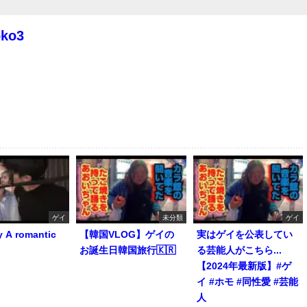
oko3
ゲイ
未分類
ゲイ
y A romantic
【韓国VLOG】ゲイの
実はゲイを公表してい
お誕生日韓国旅行🇰🇷
る芸能人がこちら...
【2024年最新版】#ゲ
イ #ホモ #同性愛 #芸能
人