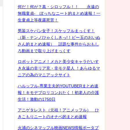
何だ！何が？真・シロッフル！！ 永遠の
無職童貞- ぼっちなニート的まとめ速報！一
生童貞上等夜露死苦！
男装スケバン女子！スケッフルまっくす！
（新・ナンノひゃくしきっ!！ビー玉のおいぬ
さん的まとめ速報） 話題な事件からおもし
ろ動画まで取り上げまっくす
ロボットアニメ！メカと美少女キャラだいす
き永遠の非リア充・非モテ星人 ！あらゆるマ
ニアの為のマニアックサイト
ハルッフル-専業主夫的YOUTUBERまとめ速
報！キモデブロリコンおたく！初老人の介護
生活！激動の1750日
アニゲタレスト（元祖！アニメッフル） ひ
きこもりニートのオナベ的まとめ速報
火浦のシネマッフル映画NEWS情報ポータブ