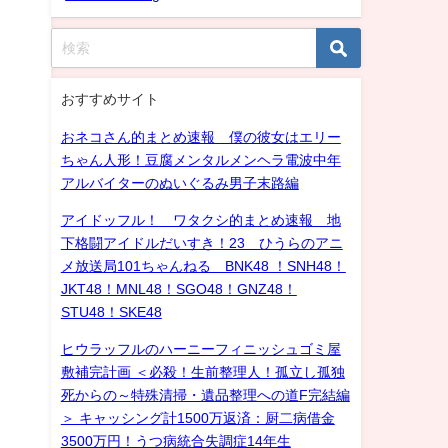
おすすめサイト
おネコさん的まとめ速報 僕の彼女はエリー
ちゃん人形！豆腐メンタルメンヘラ電波中年
アルバイターのぬいぐるみ男子末路編
アイドッフル！ ワタクシ的まとめ速報 地
下格闘アイドルだいすき！23 ひうらのアニ
メ放送局101ちゃんねる BNK48 ！SNH48！
JKT48！MNL48！SGO48！GNZ48！
STU48！SKE48
ヒウラッフルのハーニーフィニッシュゴミ屋
敷補完計画 ＜必殺！生前整理人！孤立し孤独
死からの～特殊清掃・遺品整理への道F完結編
＞ キャッシング計1500万返済：厨二病借金
3500万円！うつ病統合失調症14年生