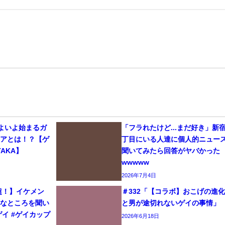
いよいよ始まるガ
「フラれたけど...まだ好き」新
リアとは！？【ゲ
丁目にいる人達に個人的ニュー
AKA】
聞いてみたら回答がヤバかった
wwwww
2026年7月4日
生超！】イケメン
＃332「【コラボ】おこげの進
きなところを聞い
と男が途切れないゲイの事情」
#ゲイ #ゲイカップ
2026年6月18日