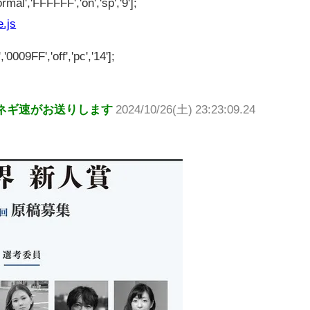
rmal','FFFFFF','on','sp','9'];
e.js
'0009FF','off','pc','14'];
ネギ速がお送りします
2024/10/26(土) 23:23:09.24