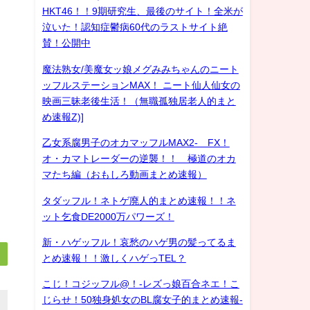
HKT46！！9期研究生、最後のサイト！全米が
泣いた！認知症鬱病60代のラストサイト絶
賛！公開中
魔法熟女/美魔女ッ娘メグみみちゃんのニート
ッフルステーションMAX！ ニート仙人仙女の
映画三昧老後生活！（無職孤独居老人的まと
め速報Z)]
乙女系腐男子のオカマッフルMAX2- FX！
オ・カマトレーダーの逆襲！！ 極道のオカ
マたち編（おもしろ動画まとめ速報）
タダッフル！ネトゲ廃人的まとめ速報！！ネ
ット乞食DE2000万パワーズ！
新・ハゲッフル！哀愁のハゲ男の髪ってるま
とめ速報！！激しくハゲっTEL？
こじ！コジッフル@！-レズっ娘百合ネエ！こ
じらせ！50独身処女のBL腐女子的まとめ速報-