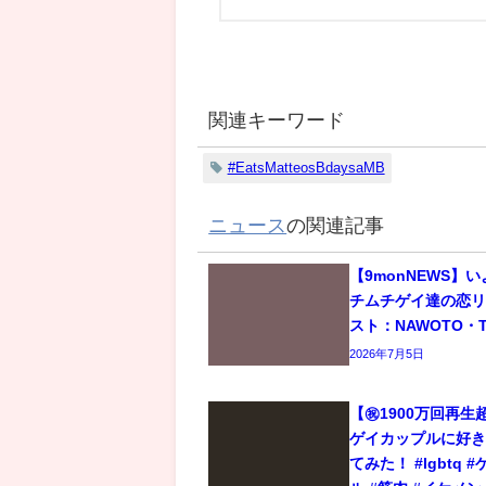
関連キーワード
#EatsMatteosBdaysaMB
ニュース
の関連記事
【9monNEWS】
チムチゲイ達の恋
スト：NAWOTO・T
2026年7月5日
【㊗️1900万回再
ゲイカップルに好
てみた！ #lgbtq 