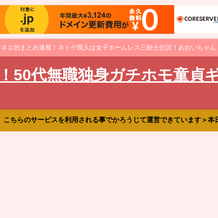
オネエ的まとめ速報！ネトゲ廃人は女子ホームレス三銃士伝説！あおいちゃん
！50代無職独身ガチホモ童貞
、こちらのサービスを利用される事でかろうじて運営できています＞本