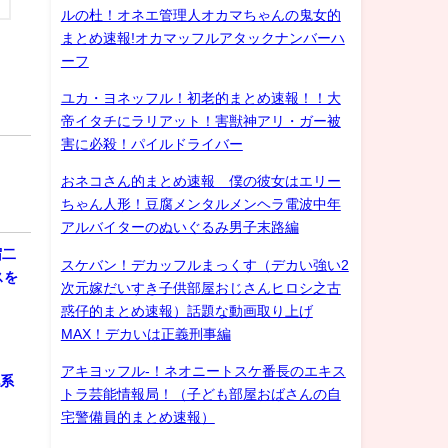
ルの杜！オネエ管理人オカマちゃんの鬼女的
まとめ速報!オカマッフルアタックナンバーハ
ーフ
ユカ・ヨネッフル！初老的まとめ速報！！大
帝イタチにラリアット！害獣神アリ・ガー被
害に必殺！パイルドライバー
おネコさん的まとめ速報 僕の彼女はエリー
ちゃん人形！豆腐メンタルメンヘラ電波中年
アルバイターのぬいぐるみ男子末路編
宿二
スケバン！デカッフルまっくす（デカい強い2
スを
次元嫁だいすき子供部屋おじさんヒロシ之古
惑仔的まとめ速報）話題な動画取り上げ
MAX！デカいは正義刑事編
アキヨッフル-！ネオニートスケ番長のエキス
化系
トラ芸能情報局！（子ども部屋おばさんの自
宅警備員的まとめ速報）