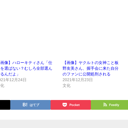
【画像】ハローキティさん「仕
【画像】ヤクルトの女神こと板
事を選ばない？むしろ全部選ん
野友美さん、握手会に来た自分
でるんだよ」
のファンに公開処刑される
021年12月24日
2021年12月23日
文化
文化
はてブ
Pocket
Feedly