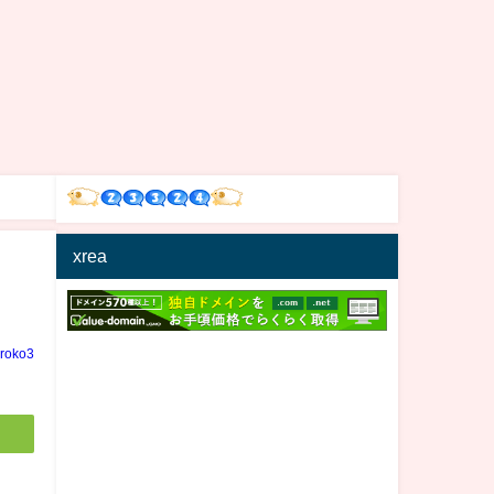
xrea
iroko3