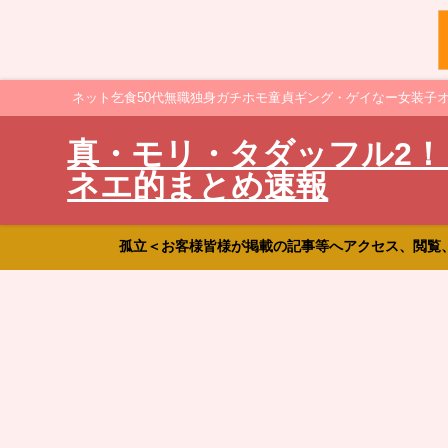
ネット乞食50代無職独身ガチホモ童貞ギング・ゲイなー女装子
真・モリ・タダッフル2！
ネエ的まとめ速報
孤立＜お客様皆様が掲載の記事等へアクセス、閲覧