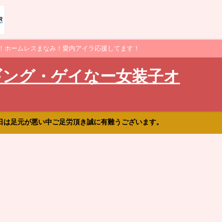
！ホームレスまなみ！愛内アイラ応援してます！
ギング・ゲイなー女装子オ
日は足元が悪い中ご足労頂き誠に有難うございます。