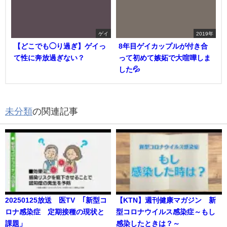
ゲイ
2019年
【どこでも◯り過ぎ】ゲイっ
8年目ゲイカップルが付き合
て性に奔放過ぎない？
って初めて嫉妬で大喧嘩しま
した💦
未分類
の関連記事
20250125放送 医TV ｢新型コ
【KTN】週刊健康マガジン 新
ロナ感染症 定期接種の現状と
型コロナウイルス感染症～もし
課題」
感染したときは？～