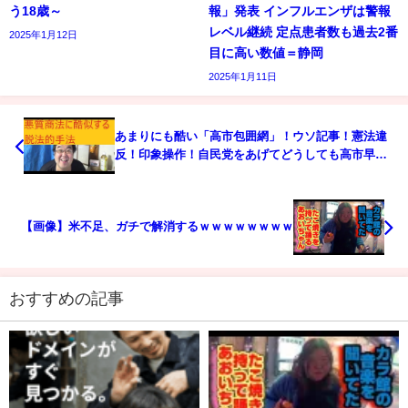
う18歳～
報」発表 インフルエンザは警報
レベル継続 定点患者数も過去2番
2025年1月12日
目に高い数値＝静岡
2025年1月11日
あまりにも酷い「高市包囲網」！ウソ記事！憲法違
反！印象操作！自民党をあげてどうしても高市早苗
を潰したいらしい…について
【画像】米不足、ガチで解消するｗｗｗｗｗｗｗｗ
おすすめの記事