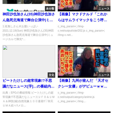
未分類
ニュース
神田沙也加さん(35)神田沙也加さ
【画像】マクドナルド「これか
ん急死北海道で舞台公演中|ミュ
らはサムライマックをこう呼ん
ージカルで脚光*アナ雪声優母は
でもいいですよ」
1:名無しさん＠お腹いっぱい
c_img_param=; //img-
2021.12.19(Sun) 神田沙也加さん(35)神田
c.net/output/site/202.js c_img_param=;
松田聖子 www シューイチ 2021
沙也加さん急死北海道で舞台公演中|ミュ
//img-c.net...
年12月19日
ージカルで脚光*...
文化
ニュース
ビートたけしの超常現象!?不思
【画像】九州が産んだ 「天才セ
議だなニュース[字]…の番組内容
クシー女優」がデビューｗｗｗ
解析まとめ
ｗｗ
出典：EPGの番組情報 ビートたけしの超
c_img_param=; //img-
常現象!?不思議だなニュースＵＦＯ＆ＵＭ
c.net/output/category/anime.js
Ａ＆神技(秘)自然現象１００連発!!▽仰天
c_img_param=; //img...
ＵＭＡ続々!!メロ...