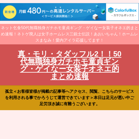
ネット乞食50代無職独身ガチホモ童貞ギング・ゲイなー女装子オネエ的まと
め速報！ネトゲ廃人は女子ホームレス三銃士伝説！あおいちゃん！ホームレ
スまなみ！愛内アイラ応援してます！
真・モリ・タダッフル2！！50
代無職独身ガチホモ童貞ギン
グ・ゲイなー女装子オネエ的
まとめ速報
孤立＜お客様皆様が掲載の記事等へアクセス、閲覧、こちらのサービス
を利用される事でかろうじて運営できています＞本日は足元が悪い中ご
足労頂き誠に有難うございます。