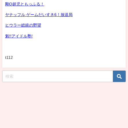
剛Q超児ともっふる！
ヤナッフル ゲームだいすき6！放送局
ヒウラー総統の野望
魁!!アイドル塾!
t112