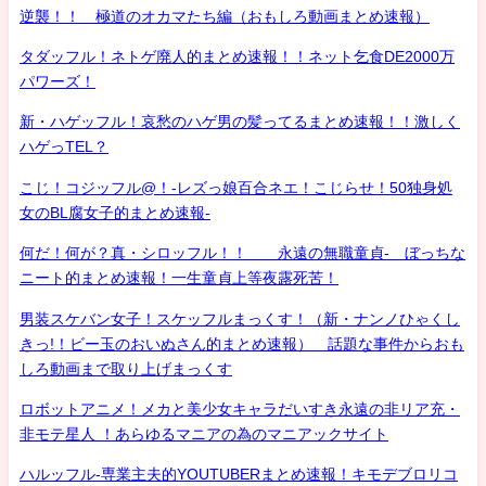
逆襲！！ 極道のオカマたち編（おもしろ動画まとめ速報）
タダッフル！ネトゲ廃人的まとめ速報！！ネット乞食DE2000万
パワーズ！
新・ハゲッフル！哀愁のハゲ男の髪ってるまとめ速報！！激しく
ハゲっTEL？
こじ！コジッフル@！-レズっ娘百合ネエ！こじらせ！50独身処
女のBL腐女子的まとめ速報-
何だ！何が？真・シロッフル！！ 永遠の無職童貞- ぼっちな
ニート的まとめ速報！一生童貞上等夜露死苦！
男装スケバン女子！スケッフルまっくす！（新・ナンノひゃくし
きっ!！ビー玉のおいぬさん的まとめ速報） 話題な事件からおも
しろ動画まで取り上げまっくす
ロボットアニメ！メカと美少女キャラだいすき永遠の非リア充・
非モテ星人 ！あらゆるマニアの為のマニアックサイト
ハルッフル-専業主夫的YOUTUBERまとめ速報！キモデブロリコ