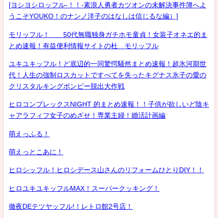
[ヨシヨシロッフル-！！-素浪人勇者カツオンの未解決事件簿へよ
うこそYOUKO！のナンノ洋子のはなしは信じるな編）]
モリッフル！ 50代無職独身ガチホモ童貞！女装子オネエ的ま
とめ速報！有益便利情報サイトの杜 モリッフル
ユキユキッフル！ど底辺的一同驚愕騒然まとめ速報！超氷河期世
代！人生の強制ロスカットですべてを失ったキグナス氷子の愛の
クリスタルキングボンビー脱出大作戦
ヒロコンプレックスNIGHT 的まとめ速報！！子供が欲しいど陰キ
ャアラフィフ女子のめざせ！専業主婦！婚活計画編
萌えっふる！
萌えっとこあに！
ヒロシッフル！ヒロシデース山さんのリフォームひとりDIY！！
ヒロユキユキッフルMAX！スーパークッキング！
徹夜DEテツヤッフル!！レトロ館2号店！