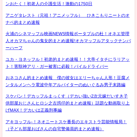
ンおたく！初老人の介護生活！激動の1750日
アニゲタレスト（元祖！アニメッフル） ひきこもりニートのオ
ナベ的まとめ速報
火浦のシネマッフル映画NEWS情報ポータブルの杜！オネエ管理
人オカマちゃんの鬼女的まとめ速報!オカマッフルアタックナンバ
ーハーフ
ユカ・ヨネッフル！初老的まとめ速報！！大帝イタチにラリアッ
ト！害獣神アリ・ガー被害に必殺！パイルドライバー
おネコさん的まとめ速報 僕の彼女はエリーちゃん人形！豆腐メ
ンタルメンヘラ電波中年アルバイターのぬいぐるみ男子末路編
スケバン！デカッフルまっくす（デカい強い2次元嫁だいすき子
供部屋おじさんヒロシ之古惑仔的まとめ速報）話題な動画取り上
げMAX！デカいは正義刑事編
アキヨッフル-！ネオニートスケ番長のエキストラ芸能情報局！
（子ども部屋おばさんの自宅警備員的まとめ速報）