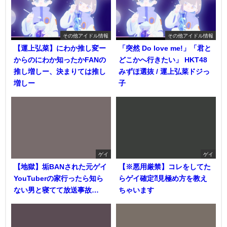
その他アイドル情報
その他アイドル情報
【運上弘菜】にわか推し変ー
「突然 Do love me!」「君と
からのにわか知ったかFANの
どこかへ行きたい」 HKT48
推し増しー、決まりては推し
みずほ選抜 / 運上弘菜ドジっ
増しー
子
ゲイ
ゲイ
【地獄】垢BANされた元ゲイ
【※悪用厳禁】コレをしてた
YouTuberの家行ったら知ら
らゲイ確定⁈見極め方を教え
ない男と寝てて放送事故…
ちゃいます