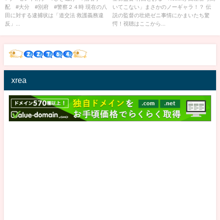
配 #大分 #別府 #警察２４時​​​ 現在の八
いてこない」まさかのノーギャラ！？ 伝
壮絶ゼニ事情にかまいたち驚
田に対する逮捕状は「道交法 救護義務違
説の監督の壮絶ゼニ事情にかまいたち驚
愕！│かまいたち山内濱家MCぜ
反」...
愕！視聴はここから...
にいたち毎週月曜23時から
ABEMA
xrea