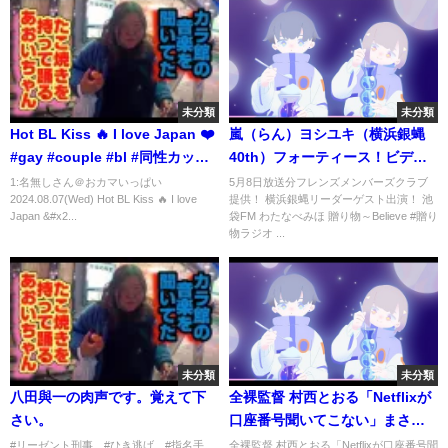
未分類
未分類
Hot BL Kiss 🔥 I love Japan ❤️
嵐（らん）ヨシユキ（横浜銀蝿
#gay #couple #bl #同性カップ
40th）フォーティース！ビデオ
ル #blfan #lgbtq
メッセージ フレンズメンバーズ
1:名無しさん＠おカマいっぱい
5月8日放送分フレンズメンバーズクラブ
2024.08.07(Wed) Hot BL Kiss 🔥 I love
提供！ 横浜銀蝿リーダーゲスト出演！ 池
クラブ 提供！ 横浜銀蝿リーダー
Japan &#x2...
袋FM わたなべみほ 贈り物～Believe #贈り
ゲスト出演 池袋FM わたなべみ
物ラジオ ...
ほ 贈り物ラジオ
未分類
未分類
八田與一の肉声です。覚えて下
全裸監督 村西とおる「Netflixが
さい。
口座番号聞いてこない」まさか
のノーギャラ！？伝説の監督の
#リーゼント刑事​​​ #​​​ひき逃げ #指名手
全裸監督 村西とおる「Netflixが口座番号聞