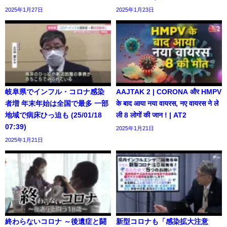
2025年1月27日
2025年1月23日
岐阜県でインフル・コロナ感染
AAJTAK 2 | CORONA और HMPV
者増 年末年始は全国で最多 一部
के बाद आया नया वायरस, नए वायरस ने ले
地域で病床ひっ迫も (25/01/18
ली 8 लोगों की जान ! | AT2
07:39)
2025年1月21日
2025年1月21日
終わらないコロナ ～後遺症と闘
新型コロナも「感染拡大注意