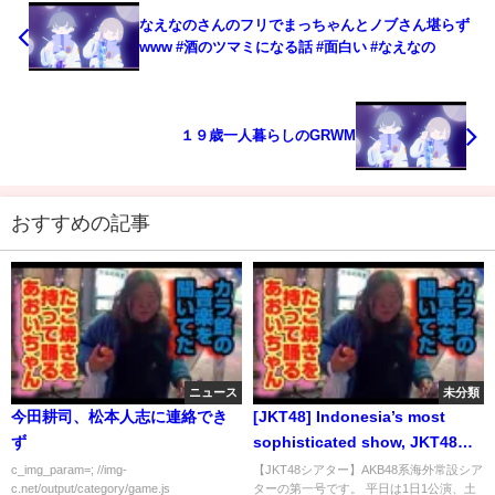
なえなのさんのフリでまっちゃんとノブさん堪らず
www #酒のツマミになる話 #面白い #なえなの
１９歳一人暮らしのGRWM
おすすめの記事
ニュース
未分類
今田耕司、松本人志に連絡でき
[JKT48] Indonesia’s most
ず
sophisticated show, JKT48シ
アター in ジャカルタ
c_img_param=; //img-
【JKT48シアター】AKB48系海外常設シア
c.net/output/category/game.js
ターの第一号です。 平日は1日1公演、土