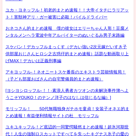
ユカ・ヨネッフル！初老的まとめ速報！！大帝イタチにラリアッ
ト！害獣神アリ・ガー被害に必殺！パイルドライバー
おネコさん的まとめ速報 僕の彼女はエリーちゃん人形！豆腐メ
ンタルメンヘラ電波中年アルバイターのぬいぐるみ男子末路編
スケバン！デカッフルまっくす（デカい強い2次元嫁だいすき子
供部屋おじさんヒロシ之古惑仔的まとめ速報）話題な動画取り上
げMAX！デカいは正義刑事編
アキヨッフル-！ネオニートスケ番長のエキストラ芸能情報局！
（子ども部屋おばさんの自宅警備員的まとめ速報）
[ヨシヨシロッフル-！！-素浪人勇者カツオンの未解決事件簿へよ
うこそYOUKO！のナンノ洋子のはなしは信じるな編）]
モリッフル！ 50代無職独身ガチホモ童貞！女装子オネエ的ま
とめ速報！有益便利情報サイトの杜 モリッフル
ユキユキッフル！ど底辺的一同驚愕騒然まとめ速報！超氷河期世
代！人生の強制ロスカットですべてを失ったキグナス氷子の愛の