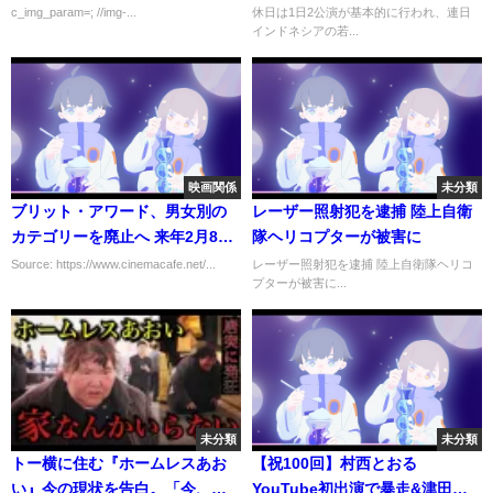
c_img_param=; //img-...
休日は1日2公演が基本的に行われ、連日
インドネシアの若...
映画関係
未分類
ブリット・アワード、男女別の
レーザー照射犯を逮捕 陸上自衛
カテゴリーを廃止へ 来年2月8日
隊ヘリコプターが被害に
開催の授賞式から
Source: https://www.cinemacafe.net/...
レーザー照射犯を逮捕 陸上自衛隊ヘリコ
プターが被害に...
未分類
未分類
トー横に住む『ホームレスあお
【祝100回】村西とおる
い』今の現状を告白。「今、好
YouTube初出演で暴走&津田め