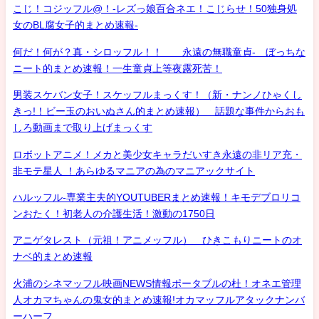
こじ！コジッフル@！-レズっ娘百合ネエ！こじらせ！50独身処
女のBL腐女子的まとめ速報-
何だ！何が？真・シロッフル！！ 永遠の無職童貞- ぼっちな
ニート的まとめ速報！一生童貞上等夜露死苦！
男装スケバン女子！スケッフルまっくす！（新・ナンノひゃくし
きっ!！ビー玉のおいぬさん的まとめ速報） 話題な事件からおも
しろ動画まで取り上げまっくす
ロボットアニメ！メカと美少女キャラだいすき永遠の非リア充・
非モテ星人 ！あらゆるマニアの為のマニアックサイト
ハルッフル-専業主夫的YOUTUBERまとめ速報！キモデブロリコ
ンおたく！初老人の介護生活！激動の1750日
アニゲタレスト（元祖！アニメッフル） ひきこもりニートのオ
ナベ的まとめ速報
火浦のシネマッフル映画NEWS情報ポータブルの杜！オネエ管理
人オカマちゃんの鬼女的まとめ速報!オカマッフルアタックナンバ
ーハーフ