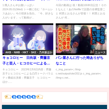
きな人がいます」
っちゃ怒られる！
1:廃人さん＠お腹いっぱい
今回の動画は 祝！動画100本目記念！その
2024.05.01(Wed) トー横に住む『ホームレ
1 なんと！あのNetflixで話題の全裸監督こ
スあおい』今の現状を告白。「今、好きな
と 村西とおるさんが登場！！ 村西とおる
人がいます」って動画が...
さんが 何...
AKB・NMB・HKT・SKE・乃木坂ほか
ニュース
キョコロヒー 日向坂・齊藤京
パン屋さんに行った時ありがち
子と芸人・ヒコロヒーによるト
なこと
ークバラエティ 2月6日
キョコロヒー 2023年2月6日内容：齊藤
c_img_param=; //img-
京子とヒコロヒーによる凸凹トークバラエ
c.net/output/site/202.js c_img_param=;
ティ番組出演者：齊藤京子 ヒコロヒー
//img-c.net...
ほか......