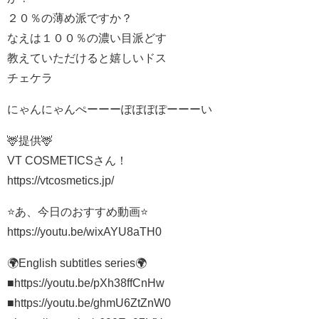
２０％の薄め派ですか？
なえは１００％の濃い目派どす
教えていただけると嬉しいドス
チェケラ
にゃんにゃんぺーーーぽぽぽぽーーーい
🦌提供🦌
VT COSMETICSさん！
https://vtcosmetics.jp/
⭐️あ、今日のおすすめ動画⭐️
https://youtu.be/wixAYU8aTH0
🌍English subtitles series🌍
■https://youtu.be/pXh38ffCnHw​
■https://youtu.be/ghmU6ZtZnW0​