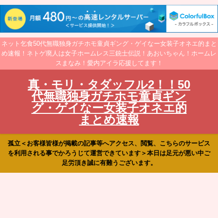
ネット乞食50代無職独身ガチホモ童貞ギング・ゲイなー女装子オネエ的まと
め速報！ネトゲ廃人は女子ホームレス三銃士伝説！あおいちゃん！ホームレ
スまなみ！愛内アイラ応援してます！
真・モリ・タダッフル2！！50
代無職独身ガチホモ童貞ギン
グ・ゲイなー女装子オネエ的
まとめ速報
孤立＜お客様皆様が掲載の記事等へアクセス、閲覧、こちらのサービス
を利用される事でかろうじて運営できています＞本日は足元が悪い中ご
足労頂き誠に有難うございます。