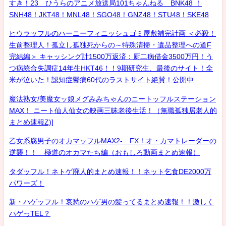
すき！23 ひうらのアニメ放送局101ちゃんねる BNK48 ！
SNH48！JKT48！MNL48！SGO48！GNZ48！STU48！SKE48
ヒウラッフルのハーニーフィニッシュゴミ屋敷補完計画 ＜必殺！
生前整理人！孤立し孤独死からの～特殊清掃・遺品整理への道F
完結編＞ キャッシング計1500万返済：厨二病借金3500万円！う
つ病統合失調症14年生HKT46！！9期研究生、最後のサイト！全
米が泣いた！認知症鬱病60代のラストサイト絶賛！公開中
魔法熟女/美魔女ッ娘メグみみちゃんのニートッフルステーション
MAX！ ニート仙人仙女の映画三昧老後生活！（無職孤独居老人的
まとめ速報Z)]
乙女系腐男子のオカマッフルMAX2- FX！オ・カマトレーダーの
逆襲！！ 極道のオカマたち編（おもしろ動画まとめ速報）
タダッフル！ネトゲ廃人的まとめ速報！！ネット乞食DE2000万
パワーズ！
新・ハゲッフル！哀愁のハゲ男の髪ってるまとめ速報！！激しく
ハゲっTEL？