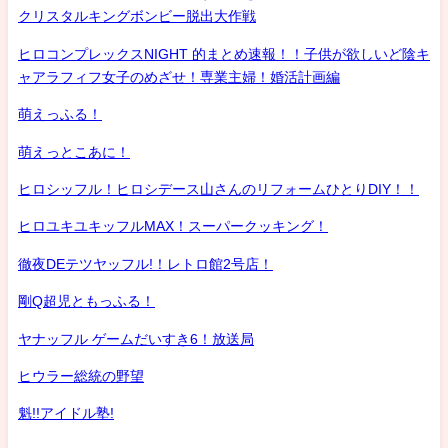
クリスタルキングボンビー脱出大作戦
ヒロコンプレックスNIGHT 的まとめ速報！！子供が欲しいど陰キ
ャアラフィフ女子のめざせ！専業主婦！婚活計画編
萌えっふる！
萌えっとこあに！
ヒロシッフル！ヒロシデース山さんのリフォームひとりDIY！！
ヒロユキユキッフルMAX！スーパークッキング！
徹夜DEテツヤッフル!！レトロ館2号店！
剛Q超児ともっふる！
ヤナッフル ゲームだいすき6！放送局
ヒウラー総統の野望
魁!!アイドル塾!