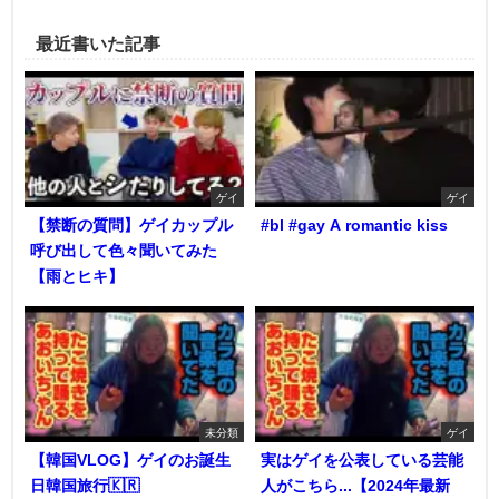
最近書いた記事
ゲイ
ゲイ
【禁断の質問】ゲイカップル
#bl #gay A romantic kiss
呼び出して色々聞いてみた
【雨とヒキ】
未分類
ゲイ
【韓国VLOG】ゲイのお誕生
実はゲイを公表している芸能
日韓国旅行🇰🇷
人がこちら...【2024年最新