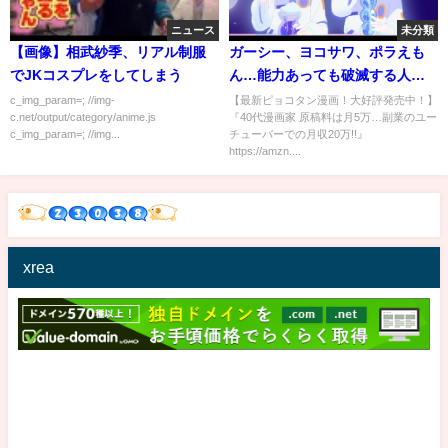
ニュース
未分類
【画像】相武紗季、リアル制服
ガーシー、ヨコサワ、ポラえも
でJKコスプレをしてしまう
ん…能力あっても破滅する人間
の共通点【ピョコタン】
c_img_param=; //img-
【最新ピョコタン漫画！大好評発売中！】
c.net/output/category/anime.js
『40代漫画家 原稿料は月5万…副業のユー
c_img_param=; //img...
チューバーでの月収20万!!』
https://amzn....
xrea