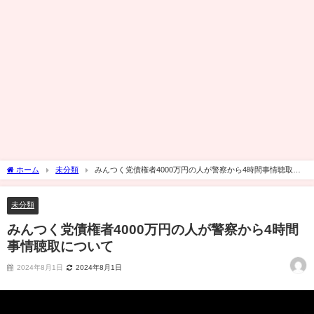
ホーム
未分類
みんつく党債権者4000万円の人が警察から4時間事情聴取に
ついて
未分類
みんつく党債権者4000万円の人が警察から4時間
事情聴取について
2024年8月1日
2024年8月1日