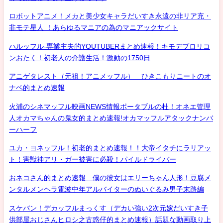
ロボットアニメ！メカと美少女キャラだいすき永遠の非リア充・
非モテ星人 ！あらゆるマニアの為のマニアックサイト
ハルッフル-専業主夫的YOUTUBERまとめ速報！キモデブロリコ
ンおたく！初老人の介護生活！激動の1750日
アニゲタレスト（元祖！アニメッフル） ひきこもりニートのオ
ナベ的まとめ速報
火浦のシネマッフル映画NEWS情報ポータブルの杜！オネエ管理
人オカマちゃんの鬼女的まとめ速報!オカマッフルアタックナンバ
ーハーフ
ユカ・ヨネッフル！初老的まとめ速報！！大帝イタチにラリアッ
ト！害獣神アリ・ガー被害に必殺！パイルドライバー
おネコさん的まとめ速報 僕の彼女はエリーちゃん人形！豆腐メ
ンタルメンヘラ電波中年アルバイターのぬいぐるみ男子末路編
スケバン！デカッフルまっくす（デカい強い2次元嫁だいすき子
供部屋おじさんヒロシ之古惑仔的まとめ速報）話題な動画取り上