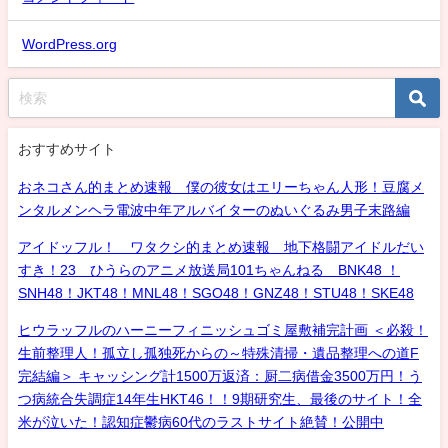
WordPress.org
おすすめサイト
おネコさん的まとめ速報 僕の彼女はエリーちゃん人形！豆腐メ
ンタルメンヘラ電波中年アルバイターのぬいぐるみ男子末路編
アイドッフル！ ワタクシ的まとめ速報 地下格闘アイドルだい
すき！23 ひうらのアニメ放送局101ちゃんねる BNK48 ！
SNH48！JKT48！MNL48！SGO48！GNZ48！STU48！SKE48
ヒウラッフルのハーニーフィニッシュゴミ屋敷補完計画 ＜必殺！
生前整理人！孤立し孤独死からの～特殊清掃・遺品整理への道F
完結編＞ キャッシング計1500万返済：厨二病借金3500万円！う
つ病統合失調症14年生HKT46！！9期研究生、最後のサイト！全
米が泣いた！認知症鬱病60代のラストサイト絶賛！公開中