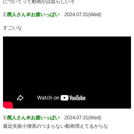
についてって動画が話題らしいぞ
2:
廃人さん＠お腹いっぱい
2024.07.31(Wed)
すごいな
3:
廃人さん＠お腹いっぱい
2024.07.31(Wed)
最近失敗小僧系のつまらない動画増えてるからな