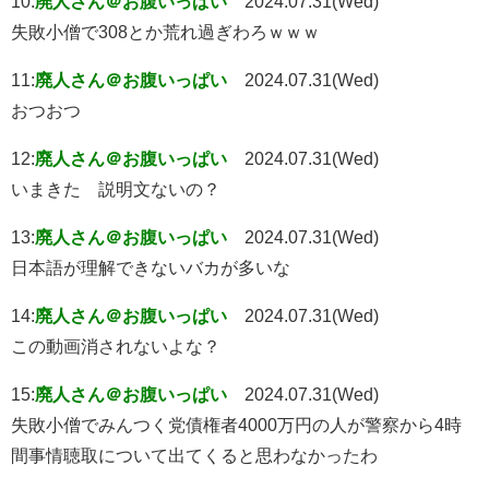
10:
廃人さん＠お腹いっぱい
2024.07.31(Wed)
失敗小僧で308とか荒れ過ぎわろｗｗｗ
11:
廃人さん＠お腹いっぱい
2024.07.31(Wed)
おつおつ
12:
廃人さん＠お腹いっぱい
2024.07.31(Wed)
いまきた 説明文ないの？
13:
廃人さん＠お腹いっぱい
2024.07.31(Wed)
日本語が理解できないバカが多いな
14:
廃人さん＠お腹いっぱい
2024.07.31(Wed)
この動画消されないよな？
15:
廃人さん＠お腹いっぱい
2024.07.31(Wed)
失敗小僧でみんつく党債権者4000万円の人が警察から4時
間事情聴取について出てくると思わなかったわ