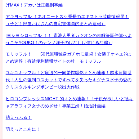
げMAX！デカいは正義刑事編
アキヨッフル-！ネオニートスケ番長のエキストラ芸能情報局！
（子ども部屋おばさんの自宅警備員的まとめ速報）
[ヨシヨシロッフル-！！-素浪人勇者カツオンの未解決事件簿へよ
うこそYOUKO！のナンノ洋子のはなしは信じるな編）]
モリッフル！ 50代無職独身ガチホモ童貞！女装子オネエ的ま
とめ速報！有益便利情報サイトの杜 モリッフル
ユキユキッフル！ど底辺的一同驚愕騒然まとめ速報！超氷河期世
代！人生の強制ロスカットですべてを失ったキグナス氷子の愛の
クリスタルキングボンビー脱出大作戦
ヒロコンプレックスNIGHT 的まとめ速報！！子供が欲しいど陰キ
ャアラフィフ女子のめざせ！専業主婦！婚活計画編
萌えっふる！
萌えっとこあに！