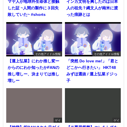
マヤ人が地球外生命体と接触
インカ文明を興したのは日本
した証 ~人間の製作に３回失
人の祖先？縄文人が南米に渡
敗していた~ #shorts
った痕跡とは
その他アイドル情報
その他アイドル情報
【運上弘菜】にわか推し変ー
「突然 Do love me!」「君と
からのにわか知ったかFANの
どこかへ行きたい」 HKT48
推し増しー、決まりては推し
みずほ選抜 / 運上弘菜ドジっ
増しー
子
ゲイ
ゲイ