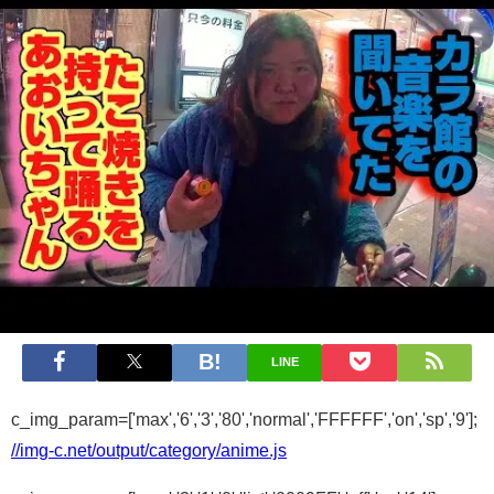
LINE
c_img_param=['max','6','3','80','normal','FFFFFF','on','sp','9'];
//img-c.net/output/category/anime.js