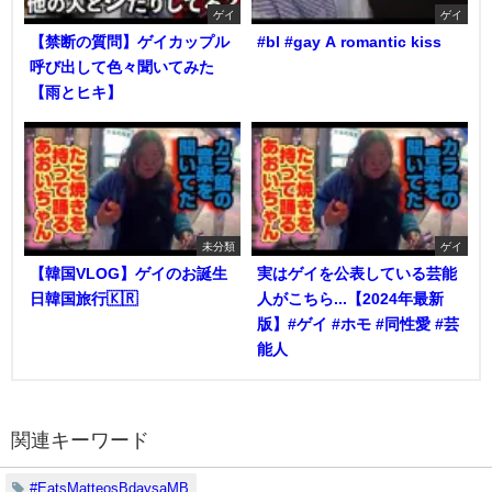
ゲイ
ゲイ
【禁断の質問】ゲイカップル
#bl #gay A romantic kiss
呼び出して色々聞いてみた
【雨とヒキ】
未分類
ゲイ
【韓国VLOG】ゲイのお誕生
実はゲイを公表している芸能
日韓国旅行🇰🇷
人がこちら...【2024年最新
版】#ゲイ #ホモ #同性愛 #芸
能人
関連キーワード
#EatsMatteosBdaysaMB