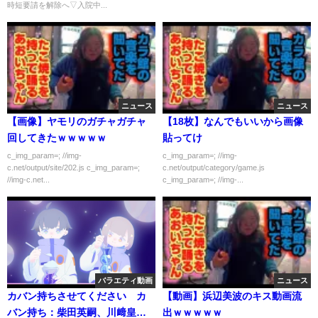
時短要請を解除へ▽入院中...
ニュース
ニュース
【画像】ヤモリのガチャガチャ
【18枚】なんでもいいから画像
回してきたｗｗｗｗｗ
貼ってけ
c_img_param=; //img-
c_img_param=; //img-
c.net/output/site/202.js c_img_param=;
c.net/output/category/game.js
//img-c.net...
c_img_param=; //img-...
バラエティ動画
ニュース
カバン持ちさせてください カ
【動画】浜辺美波のキス動画流
バン持ち：柴田英嗣、川﨑皇
出ｗｗｗｗｗ