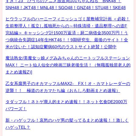
すき！23 ひうらのアニメ放送局101ちゃんねる BNK48 ！
SNH48！JKT48！MNL48！SGO48！GNZ48！STU48！SKE48
ヒウラッフルのハーニーフィニッシュゴミ屋敷補完計画 ＜必殺！
生前整理人！孤立し孤独死からの～特殊清掃・遺品整理への道F
完結編＞ キャッシング計1500万返済：厨二病借金3500万円！う
つ病統合失調症14年生HKT46！！9期研究生、最後のサイト！全
米が泣いた！認知症鬱病60代のラストサイト絶賛！公開中
魔法熟女/美魔女ッ娘メグみみちゃんのニートッフルステーション
MAX！ ニート仙人仙女の映画三昧老後生活！（無職孤独居老人的
まとめ速報Z)]
乙女系腐男子のオカマッフルMAX2- FX！オ・カマトレーダーの
逆襲！！ 極道のオカマたち編（おもしろ動画まとめ速報）
タダッフル！ネトゲ廃人的まとめ速報！！ネット乞食DE2000万
パワーズ！
新・ハゲッフル！哀愁のハゲ男の髪ってるまとめ速報！！激しく
ハゲっTEL？