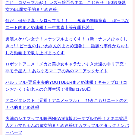
こじ！コジッフル@！-レズっ娘百合ネエ！こじらせ！50独身処
女のBL腐女子的まとめ速報-
何だ！何が？真・シロッフル！！ 永遠の無職童貞- ぼっちな
ニート的まとめ速報！一生童貞上等夜露死苦！
男装スケバン女子！スケッフルまっくす！（新・ナンノひゃくし
きっ!！ビー玉のおいぬさん的まとめ速報） 話題な事件からおも
しろ動画まで取り上げまっくす
ロボットアニメ！メカと美少女キャラだいすき永遠の非リア充・
非モテ星人 ！あらゆるマニアの為のマニアックサイト
ハルッフル-専業主夫的YOUTUBERまとめ速報！キモデブロリコ
ンおたく！初老人の介護生活！激動の1750日
アニゲタレスト（元祖！アニメッフル） ひきこもりニートのオ
ナベ的まとめ速報
火浦のシネマッフル映画NEWS情報ポータブルの杜！オネエ管理
人オカマちゃんの鬼女的まとめ速報!オカマッフルアタックナンバ
ーハーフ