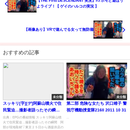
【THE First DESCENDANT 実況】#5 ホモと遊ぼう
よライブ！【 ゲイのハルコの実況 】
【画像あり】VRで遊んでる女って無防備
おすすめの記事
未分類
未分類
スッキリ[字][デ]阿蘇山噴火で住
第二部 危険な女たち 沢口靖子 警
民緊迫…撮影者語ったその瞬
視庁機動捜査隊216II 2011 10 31
間 阿部が現地取材 …の番組内
出典：EPGの番組情報 スッキリ阿蘇山噴
...
火で住民緊迫…撮影者語ったその瞬間 阿
容解析まとめ
部が現地取材▽東京２５日から酒提供店の