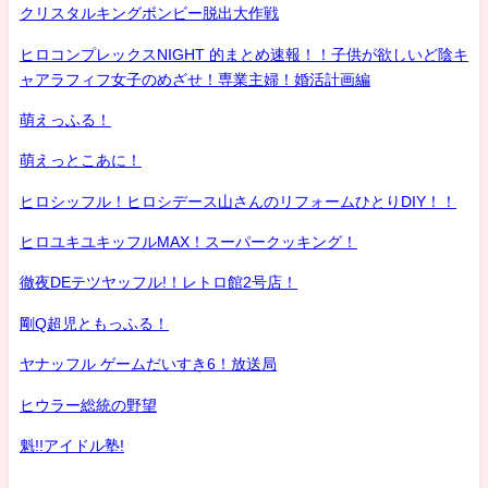
クリスタルキングボンビー脱出大作戦
ヒロコンプレックスNIGHT 的まとめ速報！！子供が欲しいど陰キ
ャアラフィフ女子のめざせ！専業主婦！婚活計画編
萌えっふる！
萌えっとこあに！
ヒロシッフル！ヒロシデース山さんのリフォームひとりDIY！！
ヒロユキユキッフルMAX！スーパークッキング！
徹夜DEテツヤッフル!！レトロ館2号店！
剛Q超児ともっふる！
ヤナッフル ゲームだいすき6！放送局
ヒウラー総統の野望
魁!!アイドル塾!