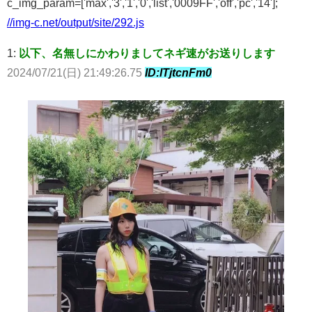
c_img_param=['max','3','1','0','list','0009FF','off','pc','14'];
//img-c.net/output/site/292.js
1:
以下、名無しにかわりましてネギ速がお送りします
2024/07/21(日) 21:49:26.75
ID:lTjtcnFm0