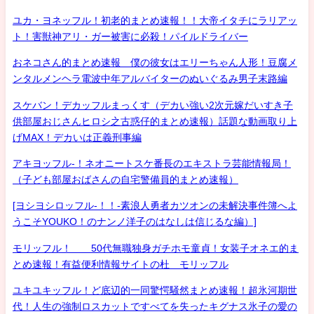
ユカ・ヨネッフル！初老的まとめ速報！！大帝イタチにラリアッ
ト！害獣神アリ・ガー被害に必殺！パイルドライバー
おネコさん的まとめ速報 僕の彼女はエリーちゃん人形！豆腐メ
ンタルメンヘラ電波中年アルバイターのぬいぐるみ男子末路編
スケバン！デカッフルまっくす（デカい強い2次元嫁だいすき子
供部屋おじさんヒロシ之古惑仔的まとめ速報）話題な動画取り上
げMAX！デカいは正義刑事編
アキヨッフル-！ネオニートスケ番長のエキストラ芸能情報局！
（子ども部屋おばさんの自宅警備員的まとめ速報）
[ヨシヨシロッフル-！！-素浪人勇者カツオンの未解決事件簿へよ
うこそYOUKO！のナンノ洋子のはなしは信じるな編）]
モリッフル！ 50代無職独身ガチホモ童貞！女装子オネエ的ま
とめ速報！有益便利情報サイトの杜 モリッフル
ユキユキッフル！ど底辺的一同驚愕騒然まとめ速報！超氷河期世
代！人生の強制ロスカットですべてを失ったキグナス氷子の愛の