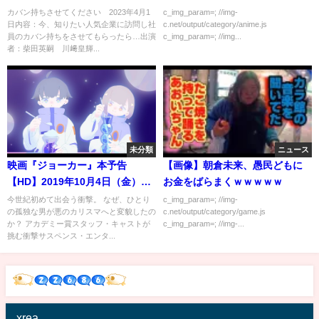
輝 4月1日
カバン持ちさせてください 2023年4月1
c_img_param=; //img-
日内容：今、知りたい人気企業に訪問し社
c.net/output/category/anime.js
員のカバン持ちをさせてもらったら…出演
c_img_param=; //img...
者：柴田英嗣 川﨑皇輝...
未分類
ニュース
映画『ジョーカー』本予告
【画像】朝倉未来、愚民どもに
【HD】2019年10月4日（金）公
お金をばらまくｗｗｗｗｗ
開
今世紀初めて出会う衝撃。 なぜ、ひとり
c_img_param=; //img-
の孤独な男が悪のカリスマへと変貌したの
c.net/output/category/game.js
か？ アカデミー賞スタッフ・キャストが
c_img_param=; //img-...
挑む衝撃サスペンス・エンタ...
xrea