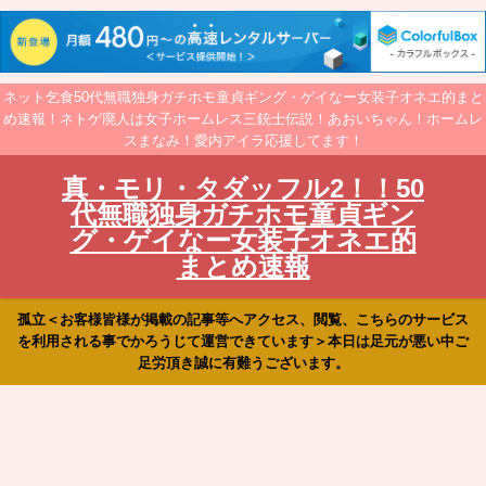
ネット乞食50代無職独身ガチホモ童貞ギング・ゲイなー女装子オネエ的まと
め速報！ネトゲ廃人は女子ホームレス三銃士伝説！あおいちゃん！ホームレ
スまなみ！愛内アイラ応援してます！
真・モリ・タダッフル2！！50
代無職独身ガチホモ童貞ギン
グ・ゲイなー女装子オネエ的
まとめ速報
孤立＜お客様皆様が掲載の記事等へアクセス、閲覧、こちらのサービス
を利用される事でかろうじて運営できています＞本日は足元が悪い中ご
足労頂き誠に有難うございます。