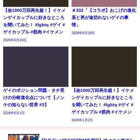
【㊗️1900万回再生超！】イケメ
＃332「【コラボ】おこげの進化
ンゲイカップルに好きなところ
系と男が途切れないゲイの事
を聞いてみた！ #lgbtq #ゲイ #
情」
ゲイカップル #筋肉 #イケメン
2026年6月18日
2026年6月24日
ゲイのポジション問題・タチ受
【㊗️1000万回再生超！】イケメ
けの分岐進化点について【ノン
ンゲイカップルに好きなところ
ケの知らない世界 #3】
を聞いてみた！ #lgbtq #ゲイ #
ゲイカップル #筋肉 #イケメン
2026年6月1日
2026年1月2日